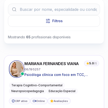
Filtros
Clique para assistir
Mostrando
65
profissionais disponíveis
MARIANA FERNANDES VIANA
5.0
(
1
)
06/195257
Psicóloga clínica com foco em TCC,
neuropsicopedagogia e acompanhamento
do neurodesenvolvimento.
Terapia Cognitivo-Comportamental
Neuropsicopedagogia
Educação Especial
CRP ativo
Online
Avaliações