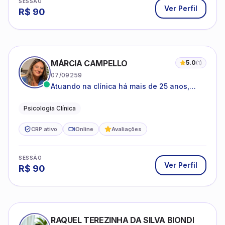
SESSÃO
Ver Perfil
R$
90
MÁRCIA CAMPELLO
5.0
(
1
)
07/09259
Atuando na clínica há mais de 25 anos,
amparada pela psicanálise e suas
estruturas, com experiência em
Psicologia Clínica
atendimento a jovens e adultos.
CRP ativo
Online
Avaliações
SESSÃO
Ver Perfil
R$
90
RAQUEL TEREZINHA DA SILVA BIONDI