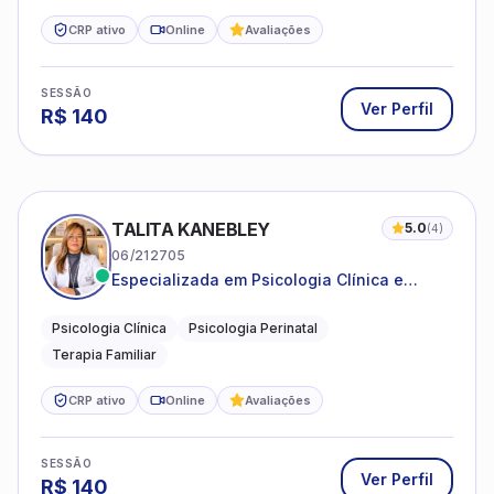
CRP ativo
Online
Avaliações
SESSÃO
Ver Perfil
R$
140
TALITA KANEBLEY
5.0
(
4
)
06/212705
Especializada em Psicologia Clínica e
Perinatal para adolescentes, adultos e
famílias
Psicologia Clínica
Psicologia Perinatal
Terapia Familiar
CRP ativo
Online
Avaliações
SESSÃO
Ver Perfil
R$
140