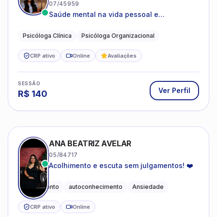
07/45959
Saúde mental na vida pessoal e
profissional.
Psicóloga Clínica
Psicóloga Organizacional
CRP ativo
Online
Avaliações
SESSÃO
Ver Perfil
R$
140
ANA BEATRIZ AVELAR
05/84717
Acolhimento e escuta sem julgamentos! ❤️
Acolhimento
autoconhecimento
Ansiedade
CRP ativo
Online