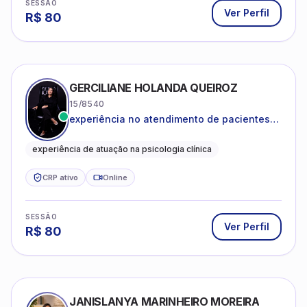
SESSÃO
Ver Perfil
R$
80
GERCILIANE HOLANDA QUEIROZ
15/8540
experiência no atendimento de pacientes
ansiosos, com histórico de pensamentos
catastróficos e comportamentos
experiência de atuação na psicologia clínica
autolesivos.
CRP ativo
Online
SESSÃO
Ver Perfil
R$
80
JANISLANYA MARINHEIRO MOREIRA