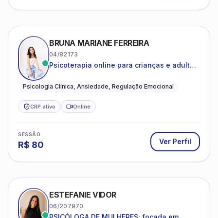
BRUNA MARIANE FERREIRA
04/82173
Psicoterapia online para crianças e adultos
que desejam compreender suas emoções,
reduzir a ansiedade e construir uma vida
Psicologia Clínica, Ansiedade, Regulação Emocional
com mais equilíbrio e sentido
CRP ativo
Online
SESSÃO
Ver Perfil
R$
80
ESTEFANIE VIDOR
06/207970
PSICÓLOGA DE MULHERES; focada em