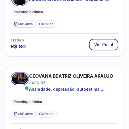
melhorar relacionamentos os conflitos,
dentro da sua realidade.
Psicologia clínica
CRP ativo
Online
SESSÃO
Ver Perfil
R$
80
GEOVANA BEATRIZ OLIVEIRA ARAUJO
21/06187
Ansiedade, depressão, autoestima ,
autoconhecimento
Psicóloga clínica
CRP ativo
Online