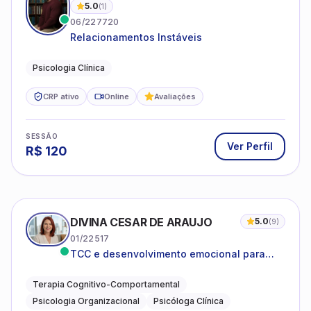
5.0
(
1
)
06/227720
Relacionamentos Instáveis
Psicologia Clínica
CRP ativo
Online
Avaliações
SESSÃO
Ver Perfil
R$
120
DIVINA CESAR DE ARAUJO
5.0
(
9
)
01/22517
TCC e desenvolvimento emocional para
adultos e idosos
Terapia Cognitivo-Comportamental
Psicologia Organizacional
Psicóloga Clínica