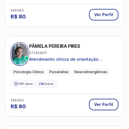
SESSÃO
Ver Perfil
R$
80
PÂMELA PEREIRA PIRES
07/45607
Atendimento clínico de orientação
psicanalítica para adolescentes, adultos e
crianças neurotípicas
Psicologia Clínica
Psicanálise
Neurodivergências
CRP ativo
Online
SESSÃO
Ver Perfil
R$
80