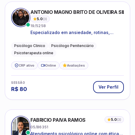
ANTONIO MAGNO BRITO DE OLIVEIRA SILVA
5.0
(
3
)
19/5258
Especializado em ansiedade, rotinas,
dificuldades emocionais, conflitos
familiares e questões comportamentais.
Psicólogo Clinico
Psicólogo Penitenciário
Psicoterapeuta online
CRP ativo
Online
Avaliações
SESSÃO
Ver Perfil
R$
80
FABRICIO PAIVA RAMOS
5.0
(
3
)
05/86351
Atendimento psicológico online com ética,