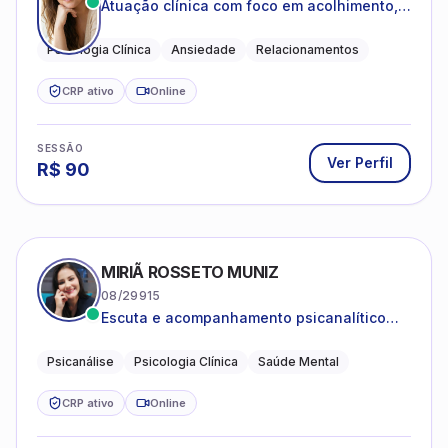
Atuação clínica com foco em acolhimento,
autoestima, ansiedade e transições de vida
Psicologia Clínica
Ansiedade
Relacionamentos
CRP ativo
Online
SESSÃO
Ver Perfil
R$
90
MIRIÃ ROSSETO MUNIZ
08/29915
Escuta e acompanhamento psicanalítico
para adultos e adolescentes.
Psicanálise
Psicologia Clínica
Saúde Mental
CRP ativo
Online