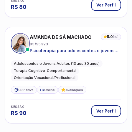
SESSÃO
Ver Perfil
R$
80
AMANDA DE SÁ MACHADO
5.0
(
10
)
05/55323
Psicoterapia para adolescentes e jovens
adultos com foco em ansiedade,
autoestima, relações e orientação
Adolescentes e Jovens Adultos (13 aos 30 anos)
profissional
Terapia Cognitivo-Comportamental
Orientação Vocacional/Profissional
CRP ativo
Online
Avaliações
SESSÃO
Ver Perfil
R$
90