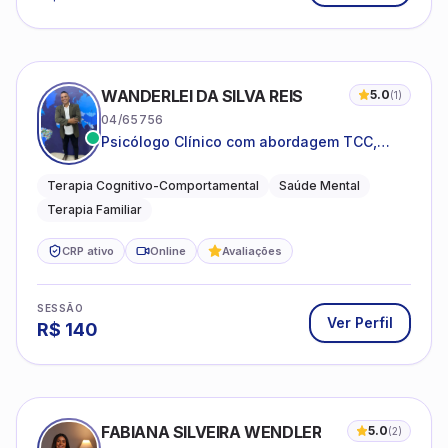
WANDERLEI DA SILVA REIS
5.0
(
1
)
04/65756
Psicólogo Clínico com abordagem TCC,
especializado em saúde mental e terapia
sistêmica
Terapia Cognitivo-Comportamental
Saúde Mental
Terapia Familiar
CRP ativo
Online
Avaliações
SESSÃO
Ver Perfil
R$
140
FABIANA SILVEIRA WENDLER
5.0
(
2
)