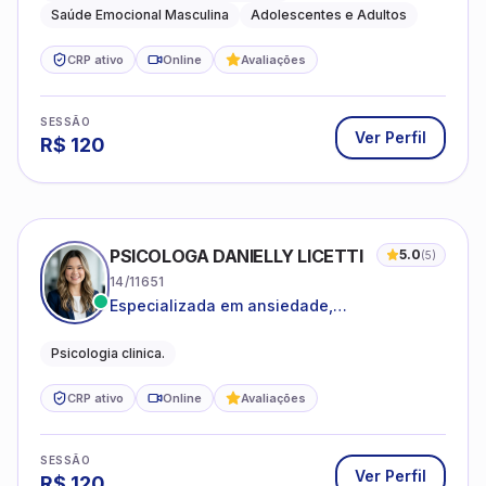
Saúde Emocional Masculina
Adolescentes e Adultos
CRP ativo
Online
Avaliações
SESSÃO
Ver Perfil
R$
120
PSICOLOGA DANIELLY LICETTI
5.0
(
5
)
14/11651
Especializada em ansiedade,
autoconhecimento, depressão.
Psicologia clinica.
CRP ativo
Online
Avaliações
SESSÃO
Ver Perfil
R$
120