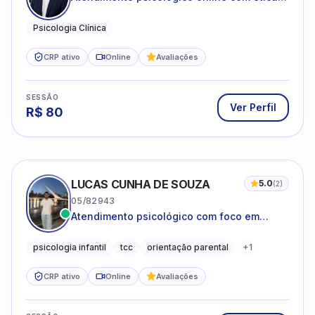
sigilo e acolhimento.
Psicologia Clínica
CRP ativo
Online
Avaliações
SESSÃO
Ver Perfil
R$
80
LUCAS CUNHA DE SOUZA
5.0
(
2
)
05/82943
Atendimento psicológico com foco em
Terapia Cognitivo-Comportamental (TCC),
promovendo equilíbrio emocional e
psicologia infantil
tcc
orientação parental
+
1
qualidade de vida.
CRP ativo
Online
Avaliações