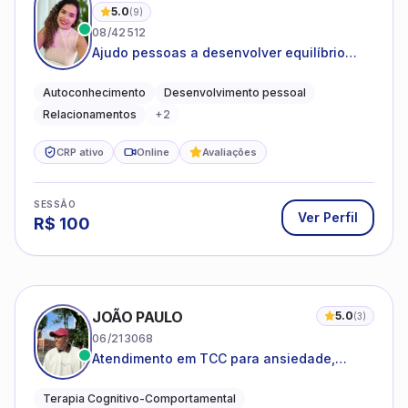
5.0
(
9
)
08/42512
Ajudo pessoas a desenvolver equilíbrio
emocional e relações mais saudáveis
Autoconhecimento
Desenvolvimento pessoal
Relacionamentos
+
2
CRP ativo
Online
Avaliações
SESSÃO
Ver Perfil
R$
100
JOÃO PAULO
5.0
(
3
)
06/213068
Atendimento em TCC para ansiedade,
estresse e desenvolvimento de autonomia
emocional
Terapia Cognitivo-Comportamental