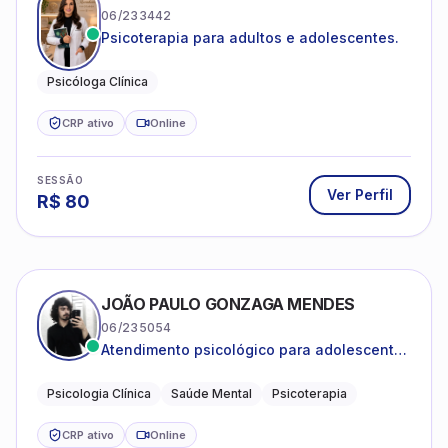
06/233442
Psicoterapia para adultos e adolescentes.
Psicóloga Clínica
CRP ativo
Online
SESSÃO
Ver Perfil
R$
80
JOÃO PAULO GONZAGA MENDES
06/235054
Atendimento psicológico para adolescentes
e adultos com foco em ansiedade,
depressão e autoestima.
Psicologia Clínica
Saúde Mental
Psicoterapia
CRP ativo
Online