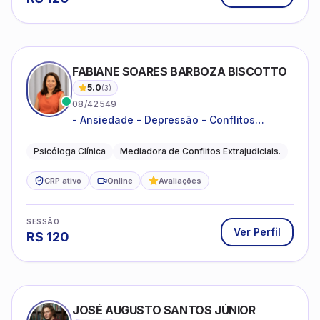
FABIANE SOARES BARBOZA BISCOTTO
5.0
(
3
)
08/42549
- Ansiedade - Depressão - Conflitos
conjugais - Conflitos familiares e
relacionamentos - Autoestima -
Psicóloga Clínica
Mediadora de Conflitos Extrajudiciais.
Desenvolvimento emocional
CRP ativo
Online
Avaliações
SESSÃO
Ver Perfil
R$
120
JOSÉ AUGUSTO SANTOS JÚNIOR