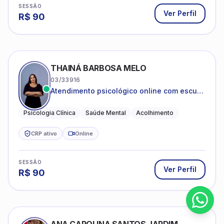
SESSÃO
Ver Perfil
R$
90
THAINÁ BARBOSA MELO
03/33916
Atendimento psicológico online com escuta
acolhedora e foco no seu bem-estar
emocional
Psicologia Clínica
Saúde Mental
Acolhimento
CRP ativo
Online
SESSÃO
Ver Perfil
R$
90