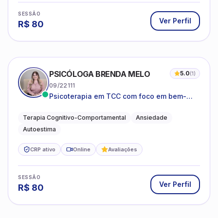
SESSÃO
Ver Perfil
R$
80
PSICÓLOGA BRENDA MELO
5.0
(
1
)
09/22111
Psicoterapia em TCC com foco em bem-
estar emocional e estratégias práticas para
o cotidiano
Terapia Cognitivo-Comportamental
Ansiedade
Autoestima
CRP ativo
Online
Avaliações
SESSÃO
Ver Perfil
R$
80