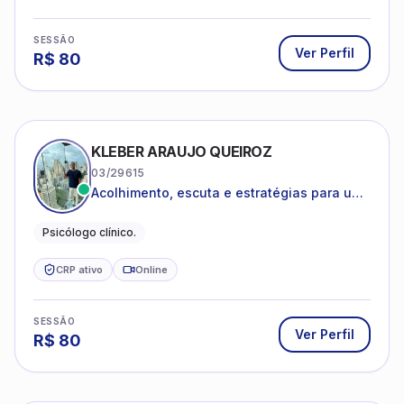
SESSÃO
Ver Perfil
R$
80
KLEBER ARAUJO QUEIROZ
03/29615
Acolhimento, escuta e estratégias para uma
vida mais saudável.
Psicólogo clínico.
CRP ativo
Online
SESSÃO
Ver Perfil
R$
80