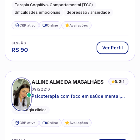
dificuldades do dia a dia
Terapia Cognitivo-Comportamental (TCC)
dificuldades emocionais
depressão / ansiedade
CRP ativo
Online
Avaliações
SESSÃO
Ver Perfil
R$
90
ALLINE ALMEIDA MAGALHÃES
5.0
(
2
)
09/22216
Psicoterapia com foco em saúde mental,
relações interpessoais e autoestima para
adolescentes e adultos.
Psicologia clínica
CRP ativo
Online
Avaliações