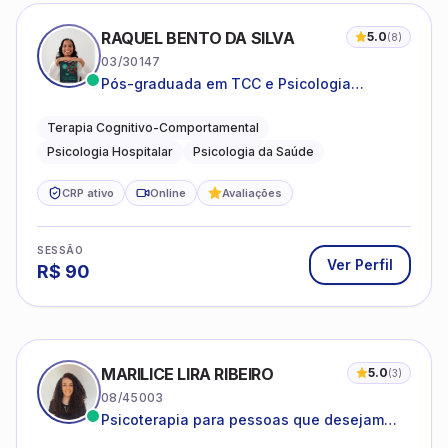
RAQUEL BENTO DA SILVA
5.0
(
8
)
03/30147
Pós-graduada em TCC e Psicologia
Hospitalar e da Saúde
Terapia Cognitivo-Comportamental
Psicologia Hospitalar
Psicologia da Saúde
CRP ativo
Online
Avaliações
SESSÃO
Ver Perfil
R$
90
MARILICE LIRA RIBEIRO
5.0
(
3
)
08/45003
Psicoterapia para pessoas que desejam
compreender as emoções e lidar com as