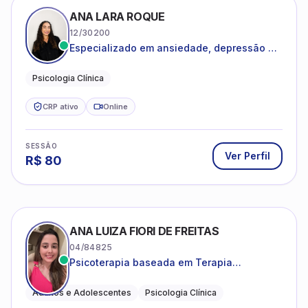
ANA LARA ROQUE
12/30200
Especializado em ansiedade, depressão e
desenvolvimento emocional
Psicologia Clínica
CRP ativo
Online
SESSÃO
Ver Perfil
R$
80
ANA LUIZA FIORI DE FREITAS
04/84825
Psicoterapia baseada em Terapia
Cognitivo-Comportamental
Adultos e Adolescentes
Psicologia Clínica