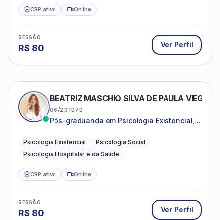
CRP ativo
Online
SESSÃO
Ver Perfil
R$
80
BEATRIZ MASCHIO SILVA DE PAULA VIEGAS
06/231373
Pós-graduanda em Psicologia Existencial,
Psicologia Social e Psicologia Hospitalar e
da Saúde.
Psicologia Existencial
Psicologia Social
Psicologia Hospitalar e da Saúde
CRP ativo
Online
SESSÃO
Ver Perfil
R$
80