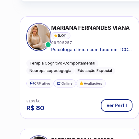
MARIANA FERNANDES VIANA
5.0
(
1
)
06/195257
Psicóloga clínica com foco em TCC,
neuropsicopedagogia e
acompanhamento do
Terapia Cognitivo-Comportamental
neurodesenvolvimento.
Neuropsicopedagogia
Educação Especial
CRP ativo
Online
Avaliações
SESSÃO
Ver Perfil
R$
80