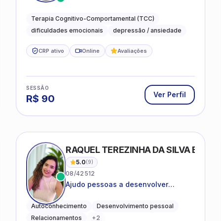
desejam compreender as emoções e
lidar com as dificuldades do dia a
Terapia Cognitivo-Comportamental (TCC)
dia
dificuldades emocionais
depressão / ansiedade
CRP ativo
Online
Avaliações
SESSÃO
Ver Perfil
R$
90
RAQUEL TEREZINHA DA SILVA BIOND
5.0
(
9
)
08/42512
Ajudo pessoas a desenvolver
equilíbrio emocional e relações mais
saudáveis
Autoconhecimento
Desenvolvimento pessoal
Relacionamentos
+
2