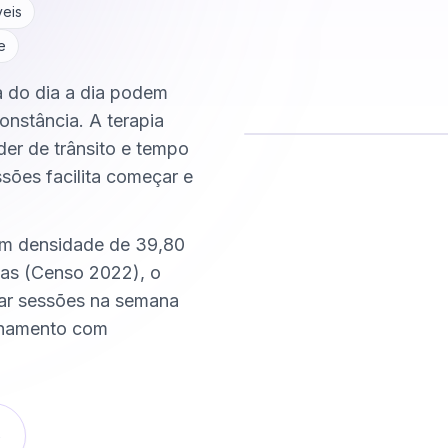
veis
e
ca do dia a dia podem
onstância. A terapia
der de trânsito e tempo
ssões facilita começar e
Comece hoje
Online e sigiloso
com densidade de 39,80
as (Censo 2022), o
xar sessões na semana
nhamento com
o