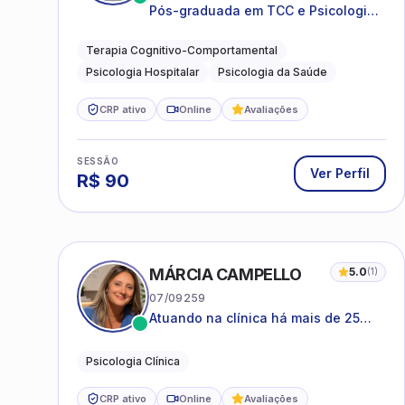
Pós-graduada em TCC e Psicologia
Hospitalar e da Saúde
Terapia Cognitivo-Comportamental
Psicologia Hospitalar
Psicologia da Saúde
CRP ativo
Online
Avaliações
SESSÃO
Ver Perfil
R$
90
MÁRCIA CAMPELLO
5.0
(
1
)
07/09259
Atuando na clínica há mais de 25
anos, amparada pela psicanálise e
suas estruturas, com experiência em
Psicologia Clínica
atendimento a jovens e adultos.
CRP ativo
Online
Avaliações