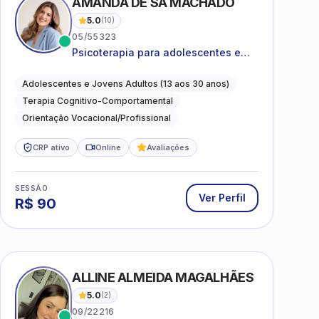
AMANDA DE SÁ MACHADO
5.0
(
10
)
05/55323
Psicoterapia para adolescentes e
jovens adultos com foco em
ansiedade, autoestima, relações e
Adolescentes e Jovens Adultos (13 aos 30 anos)
orientação profissional
Terapia Cognitivo-Comportamental
Orientação Vocacional/Profissional
CRP ativo
Online
Avaliações
SESSÃO
Ver Perfil
R$
90
ALLINE ALMEIDA MAGALHÃES
5.0
(
2
)
09/22216