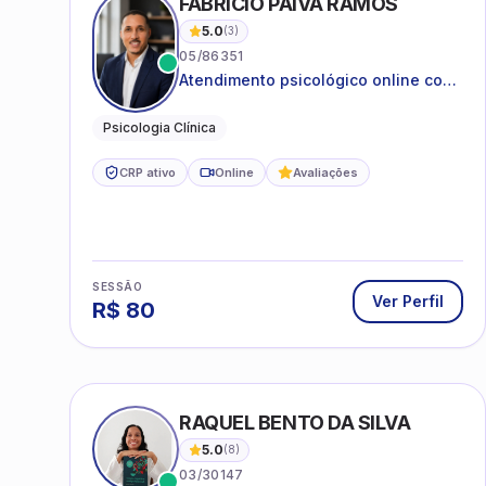
FABRICIO PAIVA RAMOS
5.0
(
3
)
05/86351
Atendimento psicológico online com
ética, sigilo e acolhimento.
Psicologia Clínica
CRP ativo
Online
Avaliações
SESSÃO
Ver Perfil
R$
80
RAQUEL BENTO DA SILVA
5.0
(
8
)
03/30147