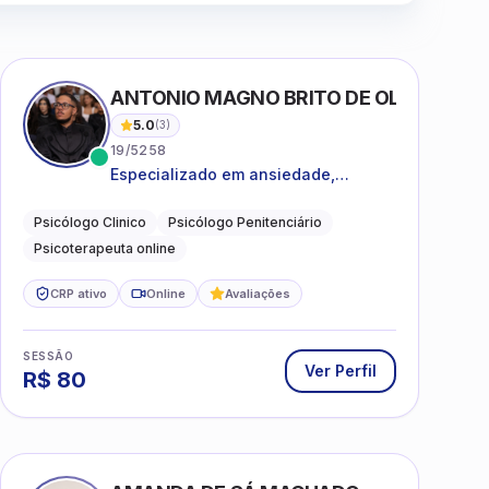
ANTONIO MAGNO BRITO DE OLIVEIRA SI
5.0
(
3
)
19/5258
Especializado em ansiedade,
rotinas, dificuldades emocionais,
conflitos familiares e questões
Psicólogo Clinico
Psicólogo Penitenciário
comportamentais.
Psicoterapeuta online
CRP ativo
Online
Avaliações
SESSÃO
Ver Perfil
R$
80