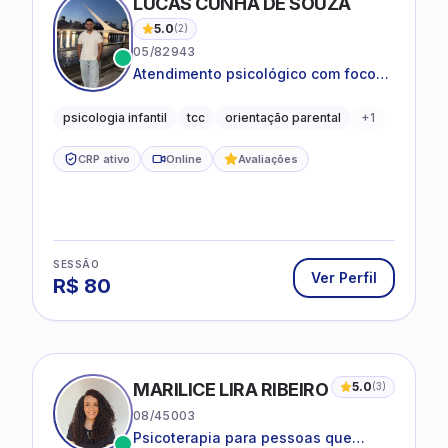
LUCAS CUNHA DE SOUZA
5.0
(
2
)
05/82943
Atendimento psicológico com foco
em Terapia Cognitivo-
Comportamental (TCC), promovendo
psicologia infantil
tcc
orientação parental
+
1
equilíbrio emocional e qualidade de
vida.
CRP ativo
Online
Avaliações
SESSÃO
Ver Perfil
R$
80
MARILICE LIRA RIBEIRO
5.0
(
3
)
08/45003
Psicoterapia para pessoas que