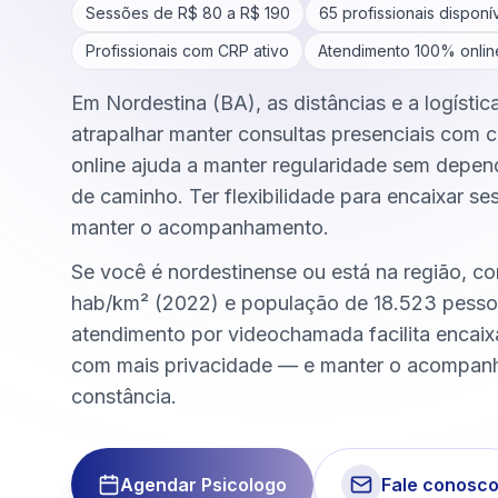
Sessões de R$
80
a R$
190
65
profissionais disponí
Profissionais com CRP ativo
Atendimento 100% onlin
Em Nordestina (BA), as distâncias e a logísti
atrapalhar manter consultas presenciais com c
online ajuda a manter regularidade sem depen
de caminho. Ter flexibilidade para encaixar se
manter o acompanhamento.
Se você é nordestinense ou está na região, 
hab/km² (2022) e população de 18.523 pesso
atendimento por videochamada facilita encai
com mais privacidade — e manter o acompa
constância.
Agendar Psicologo
Fale conosc