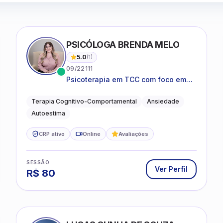
PSICÓLOGA BRENDA MELO
5.0
(
1
)
09/22111
Psicoterapia em TCC com foco em
bem-estar emocional e estratégias
práticas para o cotidiano
Terapia Cognitivo-Comportamental
Ansiedade
Autoestima
CRP ativo
Online
Avaliações
SESSÃO
Ver Perfil
R$
80