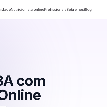
cidade
Nutricionista online
Profissionais
Sobre nós
Blog
BA
com
Online