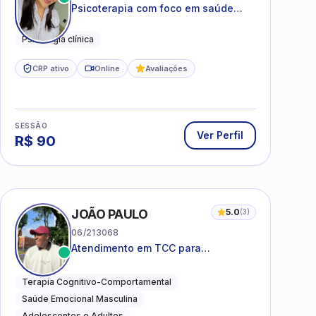
Psicoterapia com foco em saúde
mental, relações interpessoais e
autoestima para adolescentes e
Psicologia clínica
adultos.
CRP ativo
Online
Avaliações
SESSÃO
Ver Perfil
R$
90
I
JOÃO PAULO
5.0
(
3
)
06/213068
Atendimento em TCC para
ansiedade, estresse e
desenvolvimento de autonomia
Terapia Cognitivo-Comportamental
emocional
Saúde Emocional Masculina
Adolescentes e Adultos