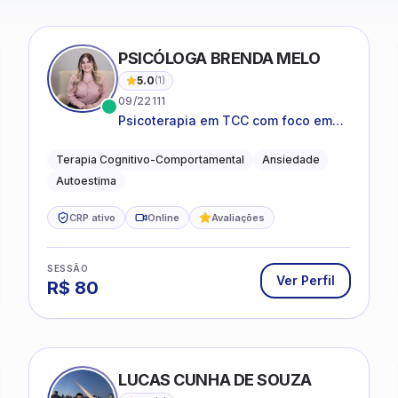
PSICÓLOGA BRENDA MELO
5.0
(
1
)
09/22111
Psicoterapia em TCC com foco em
bem-estar emocional e estratégias
práticas para o cotidiano
Terapia Cognitivo-Comportamental
Ansiedade
Autoestima
CRP ativo
Online
Avaliações
SESSÃO
Ver Perfil
R$
80
LUCAS CUNHA DE SOUZA