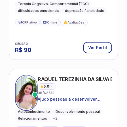
lidar com as dificuldades do dia a
Terapia Cognitivo-Comportamental (TCC)
dia
dificuldades emocionais
depressão / ansiedade
CRP ativo
Online
Avaliações
SESSÃO
Ver Perfil
R$
90
RAQUEL TEREZINHA DA SILVA BIOND
5.0
(
9
)
08/42512
Ajudo pessoas a desenvolver
equilíbrio emocional e relações mais
saudáveis
Autoconhecimento
Desenvolvimento pessoal
Relacionamentos
+
2