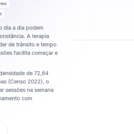
veis
e
do dia a dia podem
onstância. A terapia
der de trânsito e tempo
ssões facilita começar e
Comece hoje
Online e sigiloso
 densidade de 72,64
as (Censo 2022), o
xar sessões na semana
nhamento com
o