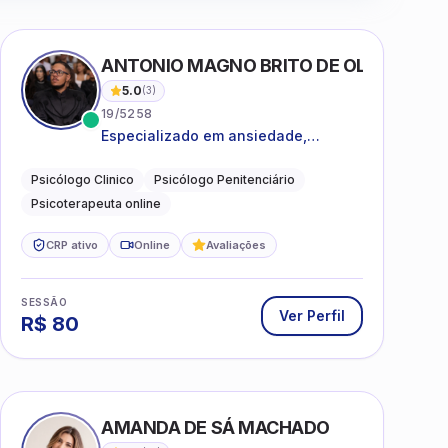
ANTONIO MAGNO BRITO DE OLIVEIRA SI
5.0
(
3
)
19/5258
Especializado em ansiedade,
rotinas, dificuldades emocionais,
conflitos familiares e questões
Psicólogo Clinico
Psicólogo Penitenciário
comportamentais.
Psicoterapeuta online
CRP ativo
Online
Avaliações
SESSÃO
Ver Perfil
R$
80
AMANDA DE SÁ MACHADO