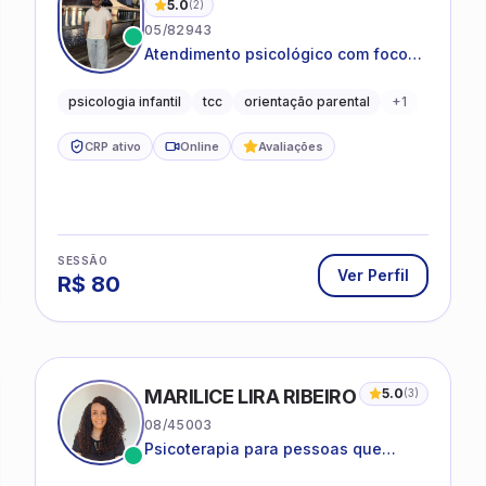
5.0
(
2
)
05/82943
Atendimento psicológico com foco
em Terapia Cognitivo-
Comportamental (TCC), promovendo
psicologia infantil
tcc
orientação parental
+
1
equilíbrio emocional e qualidade de
vida.
CRP ativo
Online
Avaliações
SESSÃO
Ver Perfil
R$
80
MARILICE LIRA RIBEIRO
5.0
(
3
)
08/45003
Psicoterapia para pessoas que
desejam compreender as emoções e