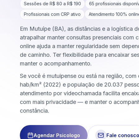
Sessões de R$
80
a R$
190
65
profissionais disponí
Profissionais com CRP ativo
Atendimento 100% onlin
Em Mutuípe (BA), as distâncias e a logística 
atrapalhar manter consultas presenciais com c
online ajuda a manter regularidade sem depen
de caminho. Ter flexibilidade para encaixar se
manter o acompanhamento.
Se você é mutuipense ou está na região, com
hab/km² (2022) e população de 20.037 pesso
atendimento por videochamada facilita encai
com mais privacidade — e manter o acompa
constância.
Agendar Psicologo
Fale conosc