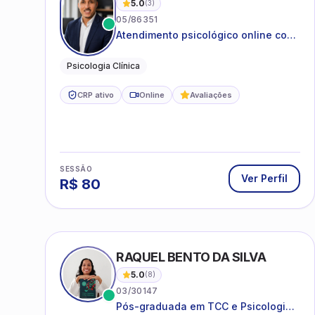
5.0
(
3
)
05/86351
Atendimento psicológico online com
ética, sigilo e acolhimento.
Psicologia Clínica
CRP ativo
Online
Avaliações
SESSÃO
Ver Perfil
R$
80
RAQUEL BENTO DA SILVA
5.0
(
8
)
03/30147
Pós-graduada em TCC e Psicologia