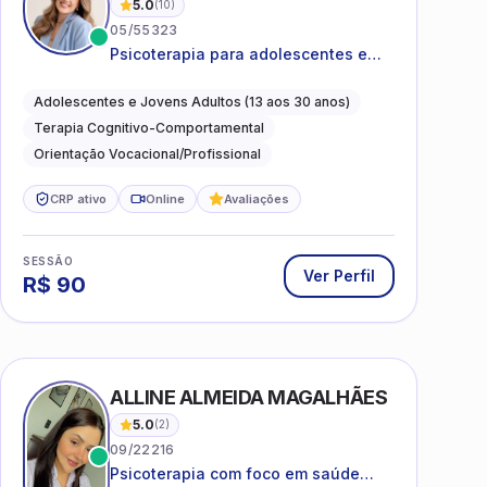
5.0
(
10
)
05/55323
Psicoterapia para adolescentes e
jovens adultos com foco em
ansiedade, autoestima, relações e
Adolescentes e Jovens Adultos (13 aos 30 anos)
orientação profissional
Terapia Cognitivo-Comportamental
Orientação Vocacional/Profissional
CRP ativo
Online
Avaliações
SESSÃO
Ver Perfil
R$
90
ALLINE ALMEIDA MAGALHÃES
5.0
(
2
)
09/22216
Psicoterapia com foco em saúde