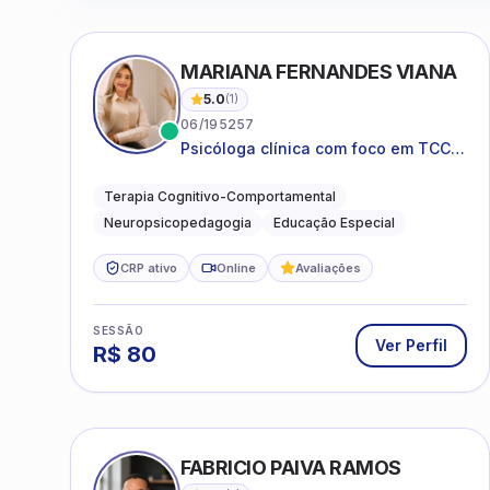
MARIANA FERNANDES VIANA
5.0
(
1
)
06/195257
Psicóloga clínica com foco em TCC,
neuropsicopedagogia e
acompanhamento do
Terapia Cognitivo-Comportamental
neurodesenvolvimento.
Neuropsicopedagogia
Educação Especial
CRP ativo
Online
Avaliações
SESSÃO
Ver Perfil
R$
80
FABRICIO PAIVA RAMOS