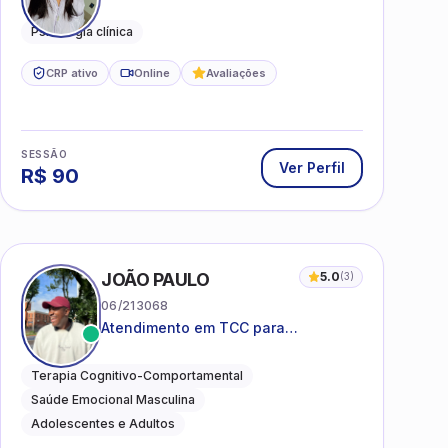
mental, relações interpessoais e
autoestima para adolescentes e
Psicologia clínica
adultos.
CRP ativo
Online
Avaliações
SESSÃO
Ver Perfil
R$
90
I
JOÃO PAULO
5.0
(
3
)
06/213068
Atendimento em TCC para
ansiedade, estresse e
desenvolvimento de autonomia
Terapia Cognitivo-Comportamental
emocional
Saúde Emocional Masculina
Adolescentes e Adultos