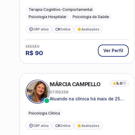
Hospitalar e da Saúde
Terapia Cognitivo-Comportamental
Psicologia Hospitalar
Psicologia da Saúde
CRP ativo
Online
Avaliações
SESSÃO
Ver Perfil
R$
90
MÁRCIA CAMPELLO
5.0
(
1
)
07/09259
Atuando na clínica há mais de 25
anos, amparada pela psicanálise e
suas estruturas, com experiência em
Psicologia Clínica
atendimento a jovens e adultos.
CRP ativo
Online
Avaliações