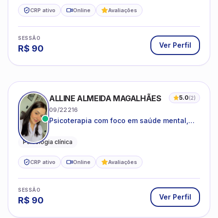
CRP ativo
Online
Avaliações
SESSÃO
Ver Perfil
R$
90
ALLINE ALMEIDA MAGALHÃES
5.0
(
2
)
09/22216
Psicoterapia com foco em saúde mental,
relações interpessoais e autoestima para
adolescentes e adultos.
Psicologia clínica
CRP ativo
Online
Avaliações
SESSÃO
Ver Perfil
R$
90