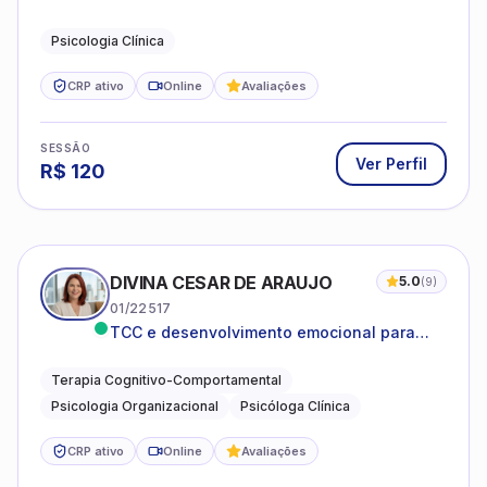
Psicologia Clínica
CRP ativo
Online
Avaliações
SESSÃO
Ver Perfil
R$
120
DIVINA CESAR DE ARAUJO
5.0
(
9
)
01/22517
TCC e desenvolvimento emocional para
adultos e idosos
Terapia Cognitivo-Comportamental
Psicologia Organizacional
Psicóloga Clínica
CRP ativo
Online
Avaliações