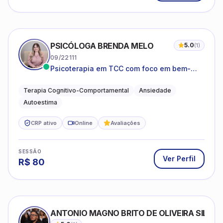
PSICÓLOGA BRENDA MELO
5.0
(
1
)
09/22111
Psicoterapia em TCC com foco em bem-
estar emocional e estratégias práticas para
o cotidiano
Terapia Cognitivo-Comportamental
Ansiedade
Autoestima
CRP ativo
Online
Avaliações
SESSÃO
Ver Perfil
R$
80
ANTONIO MAGNO BRITO DE OLIVEIRA SILVA