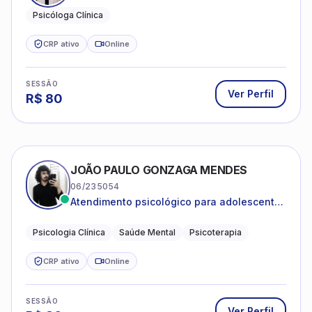
Psicóloga Clínica
CRP ativo
Online
SESSÃO
Ver Perfil
R$
80
JOÃO PAULO GONZAGA MENDES
06/235054
Atendimento psicológico para adolescentes
e adultos com foco em ansiedade,
depressão e autoestima.
Psicologia Clínica
Saúde Mental
Psicoterapia
CRP ativo
Online
SESSÃO
Ver Perfil