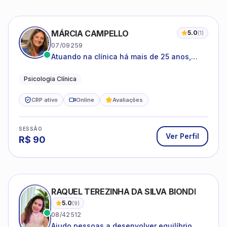
MÁRCIA CAMPELLO
5.0
(
1
)
07/09259
Atuando na clínica há mais de 25 anos,
amparada pela psicanálise e suas
estruturas, com experiência em
Psicologia Clínica
atendimento a jovens e adultos.
CRP ativo
Online
Avaliações
SESSÃO
Ver Perfil
R$
90
RAQUEL TEREZINHA DA SILVA BIONDI
5.0
(
9
)
08/42512
Ajudo pessoas a desenvolver equilíbrio