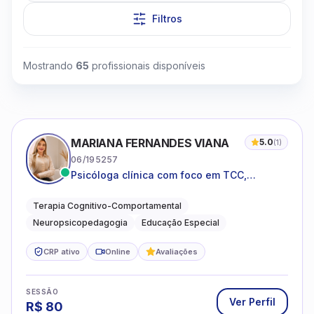
Filtros
Clique para assistir
Mostrando
65
profissionais disponíveis
MARIANA FERNANDES VIANA
5.0
(
1
)
06/195257
Psicóloga clínica com foco em TCC,
neuropsicopedagogia e acompanhamento
do neurodesenvolvimento.
Terapia Cognitivo-Comportamental
Neuropsicopedagogia
Educação Especial
CRP ativo
Online
Avaliações
SESSÃO
Ver Perfil
R$
80