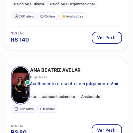
Psicóloga Clínica
Psicóloga Organizacional
CRP ativo
Online
Avaliações
SESSÃO
Ver Perfil
R$
140
ANA BEATRIZ AVELAR
05/84717
Acolhimento e escuta sem julgamentos! ❤️
Acolhimento
autoconhecimento
Ansiedade
CRP ativo
Online
SESSÃO
Ver Perfil
R$
80