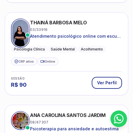
THAINÁ BARBOSA MELO
03/33916
Atendimento psicológico online com escuta
acolhedora e foco no seu bem-estar
emocional
Psicologia Clínica
Saúde Mental
Acolhimento
CRP ativo
Online
SESSÃO
Ver Perfil
R$
90
ANA CAROLINA SANTOS JARDIM
08/47307
Psicoterapia para ansiedade e autoestima