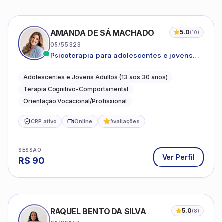
AMANDA DE SÁ MACHADO
5.0
(
10
)
05/55323
Psicoterapia para adolescentes e jovens
adultos com foco em ansiedade,
autoestima, relações e orientação
Adolescentes e Jovens Adultos (13 aos 30 anos)
profissional
Terapia Cognitivo-Comportamental
Orientação Vocacional/Profissional
CRP ativo
Online
Avaliações
SESSÃO
Ver Perfil
R$
90
RAQUEL BENTO DA SILVA
5.0
(
8
)