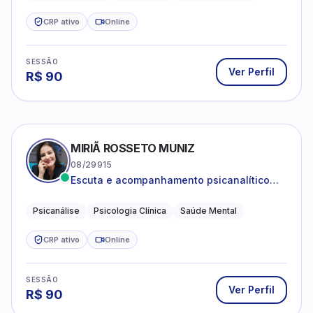
CRP ativo
Online
SESSÃO
Ver Perfil
R$
90
MIRIÃ ROSSETO MUNIZ
08/29915
Escuta e acompanhamento psicanalítico
para adultos e adolescentes.
Psicanálise
Psicologia Clínica
Saúde Mental
CRP ativo
Online
SESSÃO
Ver Perfil
R$
90