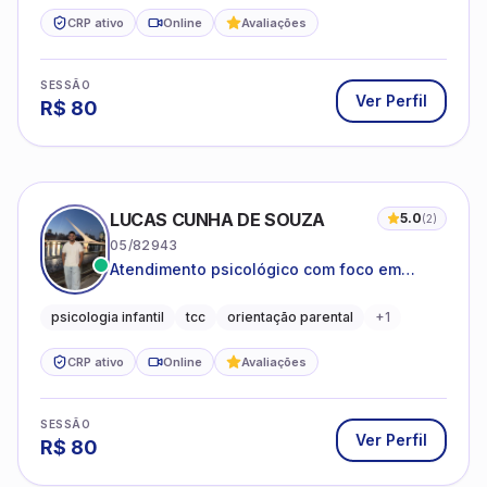
CRP ativo
Online
Avaliações
SESSÃO
Ver Perfil
R$
80
LUCAS CUNHA DE SOUZA
5.0
(
2
)
05/82943
Atendimento psicológico com foco em
Terapia Cognitivo-Comportamental (TCC),
promovendo equilíbrio emocional e
psicologia infantil
tcc
orientação parental
+
1
qualidade de vida.
CRP ativo
Online
Avaliações
SESSÃO
Ver Perfil
R$
80