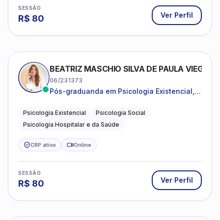
SESSÃO
Ver Perfil
R$
80
BEATRIZ MASCHIO SILVA DE PAULA VIEGAS
06/231373
Pós-graduanda em Psicologia Existencial,
Psicologia Social e Psicologia Hospitalar e
da Saúde.
Psicologia Existencial
Psicologia Social
Psicologia Hospitalar e da Saúde
CRP ativo
Online
SESSÃO
Ver Perfil
R$
80