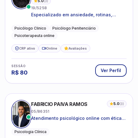
5.0
(
3
)
19/5258
Especializado em ansiedade, rotinas,
dificuldades emocionais, conflitos
familiares e questões comportamentais.
Psicólogo Clinico
Psicólogo Penitenciário
Psicoterapeuta online
CRP ativo
Online
Avaliações
SESSÃO
Ver Perfil
R$
80
FABRICIO PAIVA RAMOS
5.0
(
3
)
05/86351
Atendimento psicológico online com ética,
sigilo e acolhimento.
Psicologia Clínica