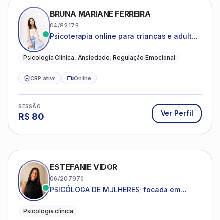
BRUNA MARIANE FERREIRA
04/82173
Psicoterapia online para crianças e adultos
que desejam compreender suas emoções,
reduzir a ansiedade e construir uma vida
Psicologia Clínica, Ansiedade, Regulação Emocional
com mais equilíbrio e sentido
CRP ativo
Online
SESSÃO
Ver Perfil
R$
80
ESTEFANIE VIDOR
06/207970
PSICÓLOGA DE MULHERES; focada em
melhorar relacionamentos os conflitos,
dentro da sua realidade.
Psicologia clínica