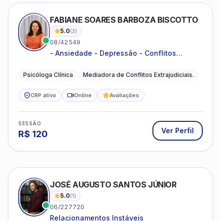
FABIANE SOARES BARBOZA BISCOTTO
5.0
(
3
)
08/42549
- Ansiedade - Depressão - Conflitos
conjugais - Conflitos familiares e
relacionamentos - Autoestima -
Psicóloga Clínica
Mediadora de Conflitos Extrajudiciais.
Desenvolvimento emocional
CRP ativo
Online
Avaliações
SESSÃO
Ver Perfil
R$
120
JOSÉ AUGUSTO SANTOS JÚNIOR
5.0
(
1
)
06/227720
Relacionamentos Instáveis