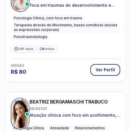
Foca em traumas do desenvolvimento e
traumas complexos
Psicologia Clínica, com foco em trauma
Terapeuta através do Movimento, bases somáticas (escuta
às expressões corporais)
Psicotraumatologia
CRP ativo
Online
SESSÃO
Ver Perfil
R$
80
BEATRIZ BERGAMASCHI TRABUCO
08/42531
Atuação clínica com foco em acolhimento,
autoestima, ansiedade e transições de vida
Psicologia Clínica
Ansiedade
Relacionamentos