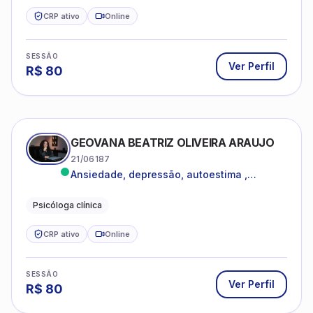
CRP ativo
Online
SESSÃO
Ver Perfil
R$
80
GEOVANA BEATRIZ OLIVEIRA ARAUJO
21/06187
Ansiedade, depressão, autoestima ,
autoconhecimento
Psicóloga clínica
CRP ativo
Online
SESSÃO
Ver Perfil
R$
80