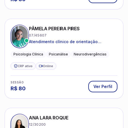
PÂMELA PEREIRA PIRES
07/45607
Atendimento clínico de orientação
psicanalítica para adolescentes, adultos e
crianças neurotípicas
Psicologia Clínica
Psicanálise
Neurodivergências
CRP ativo
Online
SESSÃO
Ver Perfil
R$
80
ANA LARA ROQUE
12/30200