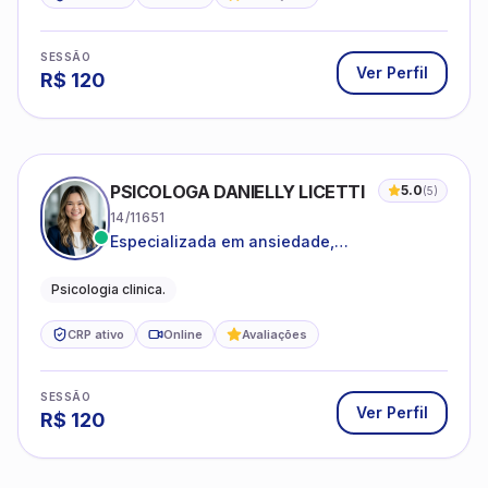
SESSÃO
Ver Perfil
R$
120
PSICOLOGA DANIELLY LICETTI
5.0
(
5
)
14/11651
Especializada em ansiedade,
autoconhecimento, depressão.
Psicologia clinica.
CRP ativo
Online
Avaliações
SESSÃO
Ver Perfil
R$
120