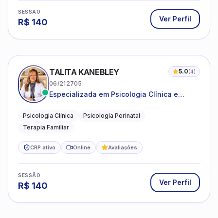
SESSÃO
Ver Perfil
R$
140
TALITA KANEBLEY
5.0
(
4
)
06/212705
Especializada em Psicologia Clínica e
Perinatal para adolescentes, adultos e
famílias
Psicologia Clínica
Psicologia Perinatal
Terapia Familiar
CRP ativo
Online
Avaliações
SESSÃO
Ver Perfil
R$
140