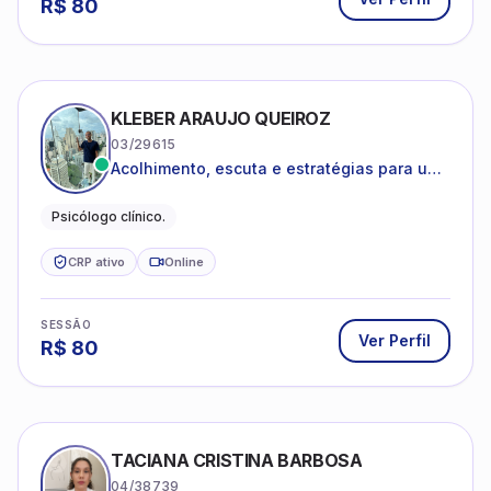
R$
80
KLEBER ARAUJO QUEIROZ
03/29615
Acolhimento, escuta e estratégias para uma
vida mais saudável.
Psicólogo clínico.
CRP ativo
Online
SESSÃO
Ver Perfil
R$
80
TACIANA CRISTINA BARBOSA
04/38739