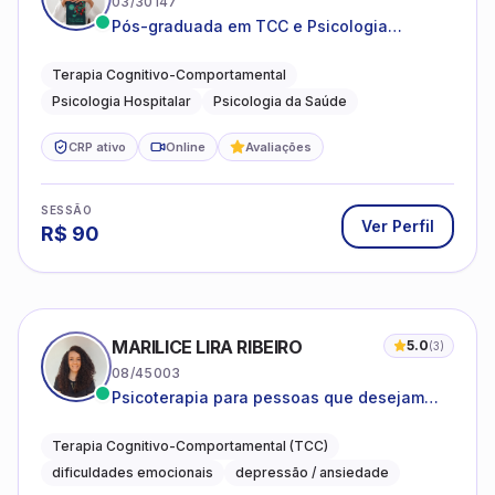
03/30147
Pós-graduada em TCC e Psicologia
Hospitalar e da Saúde
Terapia Cognitivo-Comportamental
Psicologia Hospitalar
Psicologia da Saúde
CRP ativo
Online
Avaliações
SESSÃO
Ver Perfil
R$
90
MARILICE LIRA RIBEIRO
5.0
(
3
)
08/45003
Psicoterapia para pessoas que desejam
compreender as emoções e lidar com as
dificuldades do dia a dia
Terapia Cognitivo-Comportamental (TCC)
dificuldades emocionais
depressão / ansiedade