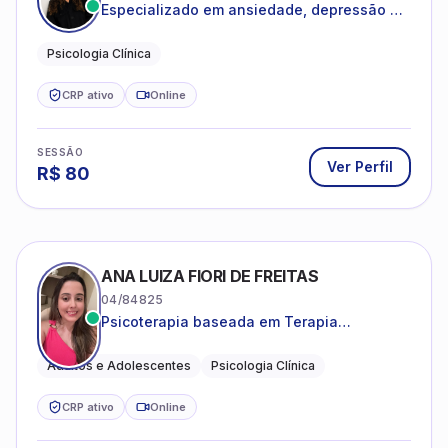
Especializado em ansiedade, depressão e
desenvolvimento emocional
Psicologia Clínica
CRP ativo
Online
SESSÃO
Ver Perfil
R$
80
ANA LUIZA FIORI DE FREITAS
04/84825
Psicoterapia baseada em Terapia
Cognitivo-Comportamental
Adultos e Adolescentes
Psicologia Clínica
CRP ativo
Online