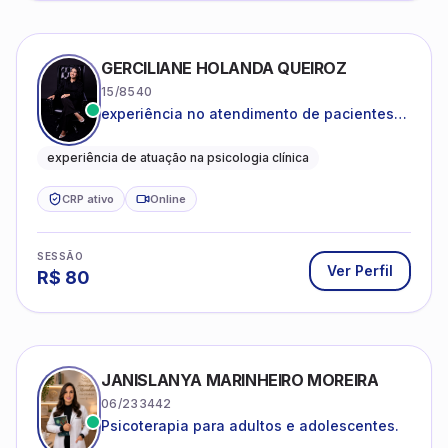
GERCILIANE HOLANDA QUEIROZ
15/8540
experiência no atendimento de pacientes
ansiosos, com histórico de pensamentos
catastróficos e comportamentos
experiência de atuação na psicologia clínica
autolesivos.
CRP ativo
Online
SESSÃO
Ver Perfil
R$
80
JANISLANYA MARINHEIRO MOREIRA
06/233442
Psicoterapia para adultos e adolescentes.