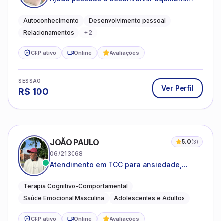
emocional e relações mais saudáveis
Autoconhecimento
Desenvolvimento pessoal
Relacionamentos
+
2
CRP ativo
Online
Avaliações
SESSÃO
Ver Perfil
R$
100
JOÃO PAULO
5.0
(
3
)
06/213068
Atendimento em TCC para ansiedade,
estresse e desenvolvimento de autonomia
emocional
Terapia Cognitivo-Comportamental
Saúde Emocional Masculina
Adolescentes e Adultos
CRP ativo
Online
Avaliações