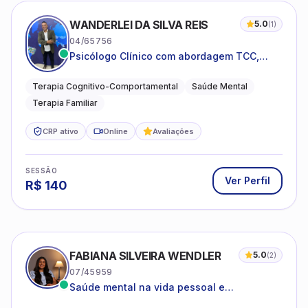
WANDERLEI DA SILVA REIS
5.0
(
1
)
04/65756
Psicólogo Clínico com abordagem TCC,
especializado em saúde mental e terapia
sistêmica
Terapia Cognitivo-Comportamental
Saúde Mental
Terapia Familiar
CRP ativo
Online
Avaliações
SESSÃO
Ver Perfil
R$
140
FABIANA SILVEIRA WENDLER
5.0
(
2
)
07/45959
Saúde mental na vida pessoal e
profissional.