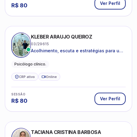
Ver Perfil
R$
80
KLEBER ARAUJO QUEIROZ
03/29615
Acolhimento, escuta e estratégias para uma
vida mais saudável.
Psicólogo clínico.
CRP ativo
Online
SESSÃO
Ver Perfil
R$
80
TACIANA CRISTINA BARBOSA