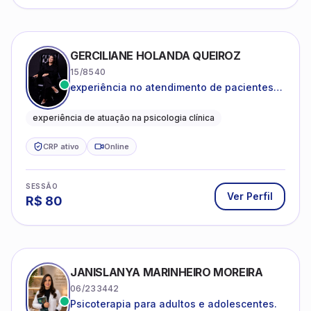
GERCILIANE HOLANDA QUEIROZ
15/8540
experiência no atendimento de pacientes
ansiosos, com histórico de pensamentos
catastróficos e comportamentos
experiência de atuação na psicologia clínica
autolesivos.
CRP ativo
Online
SESSÃO
Ver Perfil
R$
80
JANISLANYA MARINHEIRO MOREIRA
06/233442
Psicoterapia para adultos e adolescentes.