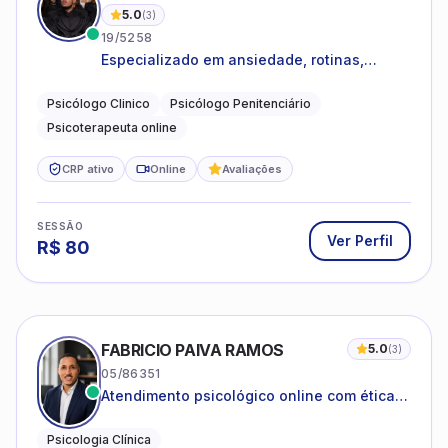
5.0
(
3
)
19/5258
Especializado em ansiedade, rotinas,
dificuldades emocionais, conflitos
familiares e questões comportamentais.
Psicólogo Clinico
Psicólogo Penitenciário
Psicoterapeuta online
CRP ativo
Online
Avaliações
SESSÃO
Ver Perfil
R$
80
FABRICIO PAIVA RAMOS
5.0
(
3
)
05/86351
Atendimento psicológico online com ética,
sigilo e acolhimento.
Psicologia Clínica