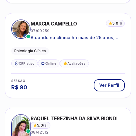
MÁRCIA CAMPELLO
5.0
(
1
)
07/09259
Atuando na clínica há mais de 25 anos,
amparada pela psicanálise e suas
estruturas, com experiência em
Psicologia Clínica
atendimento a jovens e adultos.
CRP ativo
Online
Avaliações
SESSÃO
Ver Perfil
R$
90
RAQUEL TEREZINHA DA SILVA BIONDI
5.0
(
9
)
08/42512