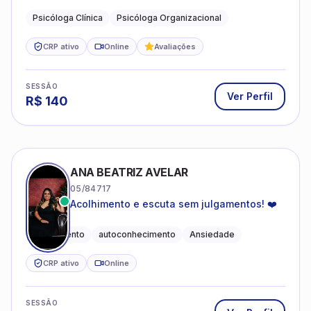
profissional.
Psicóloga Clínica
Psicóloga Organizacional
CRP ativo
Online
Avaliações
SESSÃO
Ver Perfil
R$
140
ANA BEATRIZ AVELAR
05/84717
Acolhimento e escuta sem julgamentos! ❤️
Acolhimento
autoconhecimento
Ansiedade
CRP ativo
Online
SESSÃO