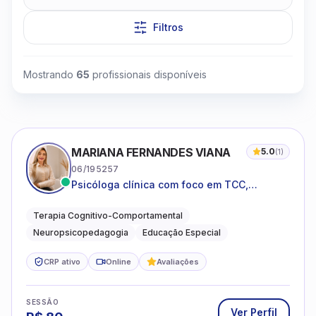
Filtros
Mostrando
65
profissionais disponíveis
Clique para assistir
MARIANA FERNANDES VIANA
5.0
(
1
)
06/195257
Psicóloga clínica com foco em TCC,
neuropsicopedagogia e acompanhamento
do neurodesenvolvimento.
Terapia Cognitivo-Comportamental
Neuropsicopedagogia
Educação Especial
CRP ativo
Online
Avaliações
SESSÃO
Ver Perfil