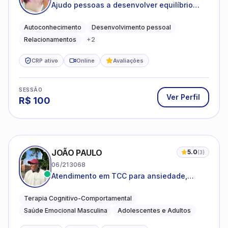
Ajudo pessoas a desenvolver equilíbrio
emocional e relações mais saudáveis
Autoconhecimento
Desenvolvimento pessoal
Relacionamentos
+
2
CRP ativo
Online
Avaliações
SESSÃO
Ver Perfil
R$
100
JOÃO PAULO
5.0
(
3
)
06/213068
Atendimento em TCC para ansiedade,
estresse e desenvolvimento de autonomia
emocional
Terapia Cognitivo-Comportamental
Saúde Emocional Masculina
Adolescentes e Adultos