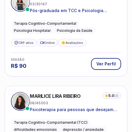
03/30147
Pós-graduada em TCC e Psicologia
Hospitalar e da Saúde
Terapia Cognitivo-Comportamental
Psicologia Hospitalar
Psicologia da Saúde
CRP ativo
Online
Avaliações
SESSÃO
Ver Perfil
R$
90
MARILICE LIRA RIBEIRO
5.0
(
3
)
08/45003
Psicoterapia para pessoas que desejam
compreender as emoções e lidar com as
dificuldades do dia a dia
Terapia Cognitivo-Comportamental (TCC)
dificuldades emocionais
depressão / ansiedade