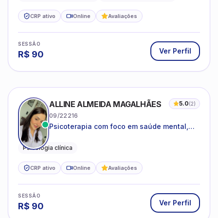
CRP ativo
Online
Avaliações
SESSÃO
Ver Perfil
R$
90
ALLINE ALMEIDA MAGALHÃES
5.0
(
2
)
09/22216
Psicoterapia com foco em saúde mental,
relações interpessoais e autoestima para
adolescentes e adultos.
Psicologia clínica
CRP ativo
Online
Avaliações
SESSÃO
Ver Perfil
R$
90