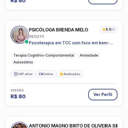
R$
80
PSICÓLOGA BRENDA MELO
5.0
(
1
)
09/22111
Psicoterapia em TCC com foco em bem-
estar emocional e estratégias práticas para
o cotidiano
Terapia Cognitivo-Comportamental
Ansiedade
Autoestima
CRP ativo
Online
Avaliações
SESSÃO
Ver Perfil
R$
80
ANTONIO MAGNO BRITO DE OLIVEIRA SILVA