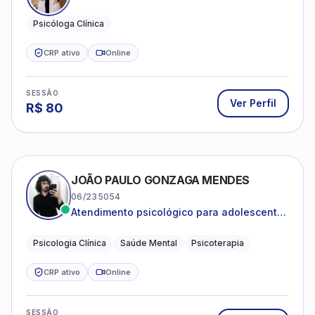
Psicóloga Clínica
CRP ativo
Online
SESSÃO
Ver Perfil
R$
80
JOÃO PAULO GONZAGA MENDES
06/235054
Atendimento psicológico para adolescentes
e adultos com foco em ansiedade,
depressão e autoestima.
Psicologia Clínica
Saúde Mental
Psicoterapia
CRP ativo
Online
SESSÃO