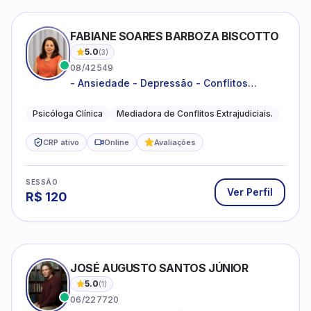
FABIANE SOARES BARBOZA BISCOTTO
5.0
(
3
)
08/42549
- Ansiedade - Depressão - Conflitos
conjugais - Conflitos familiares e
relacionamentos - Autoestima -
Psicóloga Clínica
Mediadora de Conflitos Extrajudiciais.
Desenvolvimento emocional
CRP ativo
Online
Avaliações
SESSÃO
Ver Perfil
R$
120
JOSÉ AUGUSTO SANTOS JÚNIOR
5.0
(
1
)
06/227720