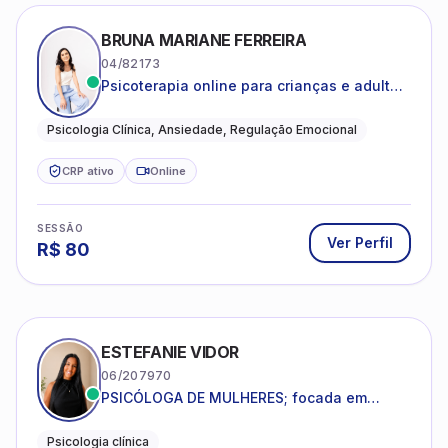
BRUNA MARIANE FERREIRA
04/82173
Psicoterapia online para crianças e adultos
que desejam compreender suas emoções,
reduzir a ansiedade e construir uma vida
Psicologia Clínica, Ansiedade, Regulação Emocional
com mais equilíbrio e sentido
CRP ativo
Online
SESSÃO
Ver Perfil
R$
80
ESTEFANIE VIDOR
06/207970
PSICÓLOGA DE MULHERES; focada em
melhorar relacionamentos os conflitos,
dentro da sua realidade.
Psicologia clínica