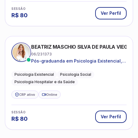
SESSÃO
Ver Perfil
R$
80
BEATRIZ MASCHIO SILVA DE PAULA VIEGAS
06/231373
Pós-graduanda em Psicologia Existencial,
Psicologia Social e Psicologia Hospitalar e
da Saúde.
Psicologia Existencial
Psicologia Social
Psicologia Hospitalar e da Saúde
CRP ativo
Online
SESSÃO
Ver Perfil
R$
80