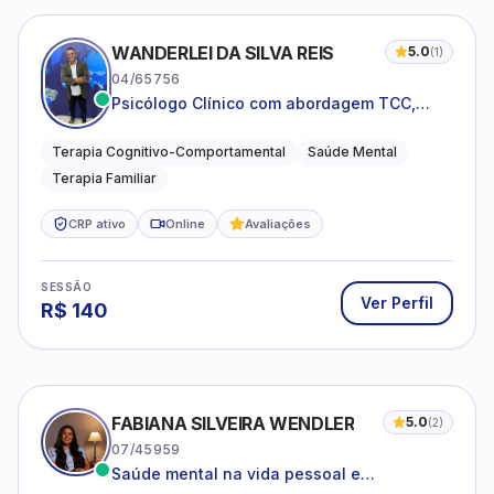
WANDERLEI DA SILVA REIS
5.0
(
1
)
04/65756
Psicólogo Clínico com abordagem TCC,
especializado em saúde mental e terapia
sistêmica
Terapia Cognitivo-Comportamental
Saúde Mental
Terapia Familiar
CRP ativo
Online
Avaliações
SESSÃO
Ver Perfil
R$
140
FABIANA SILVEIRA WENDLER
5.0
(
2
)
07/45959
Saúde mental na vida pessoal e