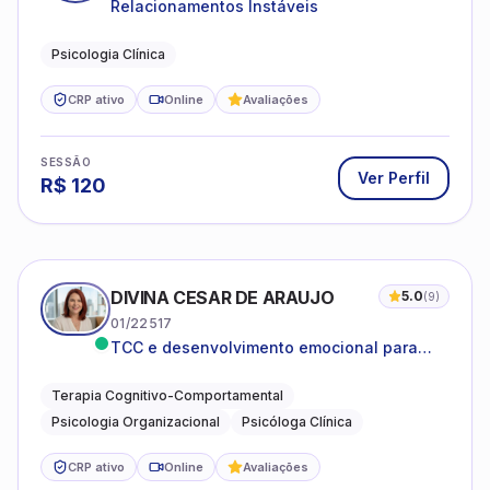
Relacionamentos Instáveis
Psicologia Clínica
CRP ativo
Online
Avaliações
SESSÃO
Ver Perfil
R$
120
DIVINA CESAR DE ARAUJO
5.0
(
9
)
01/22517
TCC e desenvolvimento emocional para
adultos e idosos
Terapia Cognitivo-Comportamental
Psicologia Organizacional
Psicóloga Clínica
CRP ativo
Online
Avaliações