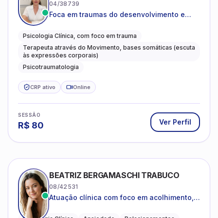
04/38739
Foca em traumas do desenvolvimento e
traumas complexos
Psicologia Clínica, com foco em trauma
Terapeuta através do Movimento, bases somáticas (escuta
às expressões corporais)
Psicotraumatologia
CRP ativo
Online
SESSÃO
Ver Perfil
R$
80
BEATRIZ BERGAMASCHI TRABUCO
08/42531
Atuação clínica com foco em acolhimento,
autoestima, ansiedade e transições de vida