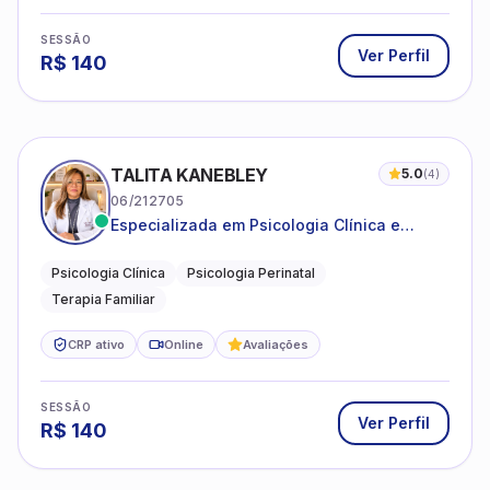
SESSÃO
Ver Perfil
R$
140
TALITA KANEBLEY
5.0
(
4
)
06/212705
Especializada em Psicologia Clínica e
Perinatal para adolescentes, adultos e
famílias
Psicologia Clínica
Psicologia Perinatal
Terapia Familiar
CRP ativo
Online
Avaliações
SESSÃO
Ver Perfil
R$
140