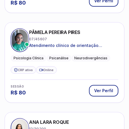
Ver Perfil
R$
80
PÂMELA PEREIRA PIRES
07/45607
Atendimento clínico de orientação
psicanalítica para adolescentes, adultos e
crianças neurotípicas
Psicologia Clínica
Psicanálise
Neurodivergências
CRP ativo
Online
SESSÃO
Ver Perfil
R$
80
ANA LARA ROQUE
12/30200