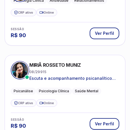
Psicologia Clínica
Ansiedade
Relacionamentos
CRP ativo
Online
SESSÃO
Ver Perfil
R$
90
MIRIÃ ROSSETO MUNIZ
08/29915
Escuta e acompanhamento psicanalítico
para adultos e adolescentes.
Psicanálise
Psicologia Clínica
Saúde Mental
CRP ativo
Online
SESSÃO
Ver Perfil
R$
90