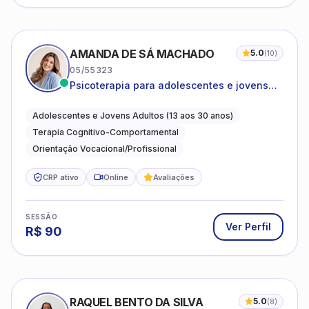
AMANDA DE SÁ MACHADO
5.0
(
10
)
05/55323
Psicoterapia para adolescentes e jovens
adultos com foco em ansiedade,
autoestima, relações e orientação
Adolescentes e Jovens Adultos (13 aos 30 anos)
profissional
Terapia Cognitivo-Comportamental
Orientação Vocacional/Profissional
CRP ativo
Online
Avaliações
SESSÃO
Ver Perfil
R$
90
RAQUEL BENTO DA SILVA
5.0
(
8
)