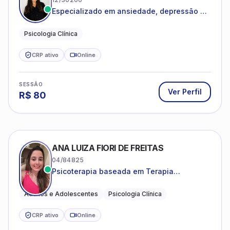
Especializado em ansiedade, depressão e
desenvolvimento emocional
Psicologia Clínica
CRP ativo
Online
SESSÃO
Ver Perfil
R$
80
ANA LUIZA FIORI DE FREITAS
04/84825
Psicoterapia baseada em Terapia
Cognitivo-Comportamental
Adultos e Adolescentes
Psicologia Clínica
CRP ativo
Online