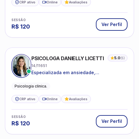
CRP ativo
Online
Avaliações
SESSÃO
Ver Perfil
R$
120
PSICOLOGA DANIELLY LICETTI
5.0
(
5
)
14/11651
Especializada em ansiedade,
autoconhecimento, depressão.
Psicologia clinica.
CRP ativo
Online
Avaliações
SESSÃO
Ver Perfil
R$
120