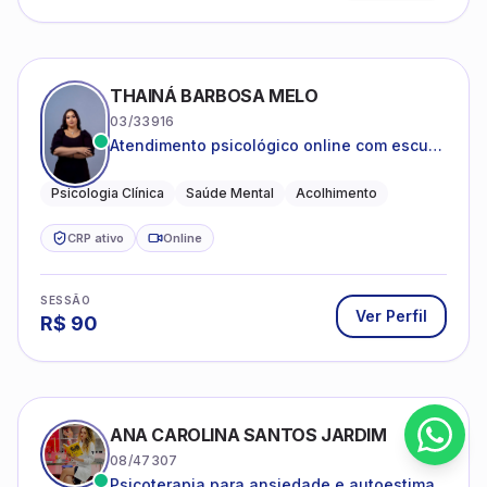
THAINÁ BARBOSA MELO
03/33916
Atendimento psicológico online com escuta
acolhedora e foco no seu bem-estar
emocional
Psicologia Clínica
Saúde Mental
Acolhimento
CRP ativo
Online
SESSÃO
Ver Perfil
R$
90
ANA CAROLINA SANTOS JARDIM
08/47307
Psicoterapia para ansiedade e autoestima