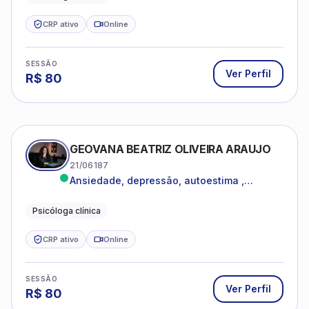
CRP ativo
Online
SESSÃO
Ver Perfil
R$
80
GEOVANA BEATRIZ OLIVEIRA ARAUJO
21/06187
Ansiedade, depressão, autoestima ,
autoconhecimento
Psicóloga clínica
CRP ativo
Online
SESSÃO
Ver Perfil
R$
80