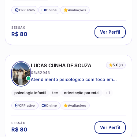
CRP ativo
Online
Avaliações
SESSÃO
Ver Perfil
R$
80
LUCAS CUNHA DE SOUZA
5.0
(
2
)
05/82943
Atendimento psicológico com foco em
Terapia Cognitivo-Comportamental (TCC),
promovendo equilíbrio emocional e
psicologia infantil
tcc
orientação parental
+
1
qualidade de vida.
CRP ativo
Online
Avaliações
SESSÃO
Ver Perfil
R$
80