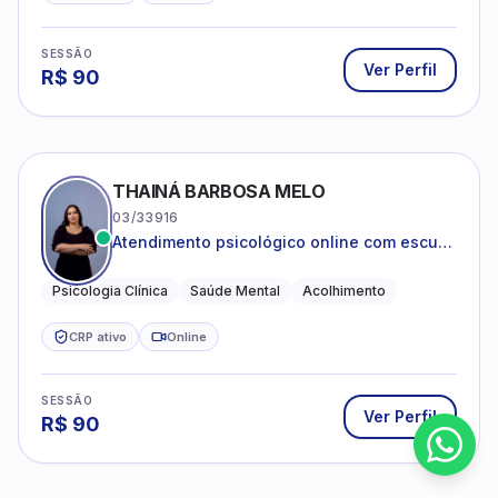
SESSÃO
Ver Perfil
R$
90
THAINÁ BARBOSA MELO
03/33916
Atendimento psicológico online com escuta
acolhedora e foco no seu bem-estar
emocional
Psicologia Clínica
Saúde Mental
Acolhimento
CRP ativo
Online
SESSÃO
Ver Perfil
R$
90