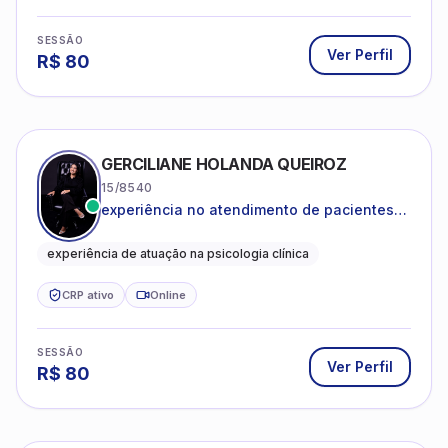
SESSÃO
Ver Perfil
R$
80
GERCILIANE HOLANDA QUEIROZ
15/8540
experiência no atendimento de pacientes
ansiosos, com histórico de pensamentos
catastróficos e comportamentos
experiência de atuação na psicologia clínica
autolesivos.
CRP ativo
Online
SESSÃO
Ver Perfil
R$
80