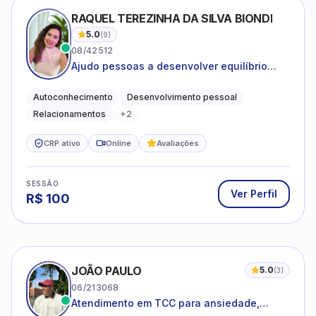
RAQUEL TEREZINHA DA SILVA BIONDI
5.0
(
9
)
08/42512
Ajudo pessoas a desenvolver equilíbrio
emocional e relações mais saudáveis
Autoconhecimento
Desenvolvimento pessoal
Relacionamentos
+
2
CRP ativo
Online
Avaliações
SESSÃO
Ver Perfil
R$
100
JOÃO PAULO
5.0
(
3
)
06/213068
Atendimento em TCC para ansiedade,