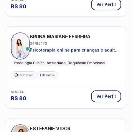
SESSÃO
Ver Perfil
R$
80
BRUNA MARIANE FERREIRA
04/82173
Psicoterapia online para crianças e adultos
que desejam compreender suas emoções,
reduzir a ansiedade e construir uma vida
Psicologia Clínica, Ansiedade, Regulação Emocional
com mais equilíbrio e sentido
CRP ativo
Online
SESSÃO
Ver Perfil
R$
80
ESTEFANIE VIDOR