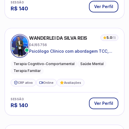
SESSÃO
Ver Perfil
R$
140
WANDERLEI DA SILVA REIS
5.0
(
1
)
04/65756
Psicólogo Clínico com abordagem TCC,
especializado em saúde mental e terapia
sistêmica
Terapia Cognitivo-Comportamental
Saúde Mental
Terapia Familiar
CRP ativo
Online
Avaliações
SESSÃO
Ver Perfil
R$
140