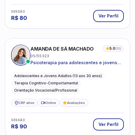
SESSÃO
Ver Perfil
R$
80
AMANDA DE SÁ MACHADO
5.0
(
10
)
05/55323
Psicoterapia para adolescentes e jovens
adultos com foco em ansiedade,
autoestima, relações e orientação
Adolescentes e Jovens Adultos (13 aos 30 anos)
profissional
Terapia Cognitivo-Comportamental
Orientação Vocacional/Profissional
CRP ativo
Online
Avaliações
SESSÃO
Ver Perfil
R$
90