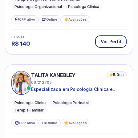
Psicologia Organizacional
Psicóloga Clínica
CRP ativo
Online
Avaliações
SESSÃO
Ver Perfil
R$
140
TALITA KANEBLEY
5.0
(
4
)
06/212705
Especializada em Psicologia Clínica e
Perinatal para adolescentes, adultos e
famílias
Psicologia Clínica
Psicologia Perinatal
Terapia Familiar
CRP ativo
Online
Avaliações