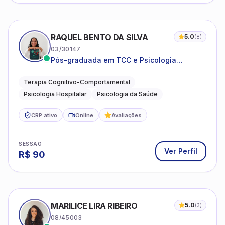
RAQUEL BENTO DA SILVA
5.0
(
8
)
03/30147
Pós-graduada em TCC e Psicologia
Hospitalar e da Saúde
Terapia Cognitivo-Comportamental
Psicologia Hospitalar
Psicologia da Saúde
CRP ativo
Online
Avaliações
SESSÃO
Ver Perfil
R$
90
MARILICE LIRA RIBEIRO
5.0
(
3
)
08/45003