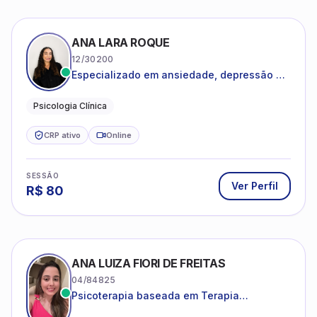
ANA LARA ROQUE
12/30200
Especializado em ansiedade, depressão e
desenvolvimento emocional
Psicologia Clínica
CRP ativo
Online
SESSÃO
Ver Perfil
R$
80
ANA LUIZA FIORI DE FREITAS
04/84825
Psicoterapia baseada em Terapia
Cognitivo-Comportamental