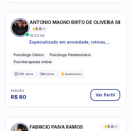
ANTONIO MAGNO BRITO DE OLIVEIRA SILVA
5.0
(
3
)
19/5258
Especializado em ansiedade, rotinas,
dificuldades emocionais, conflitos
familiares e questões comportamentais.
Psicólogo Clinico
Psicólogo Penitenciário
Psicoterapeuta online
CRP ativo
Online
Avaliações
SESSÃO
Ver Perfil
R$
80
FABRICIO PAIVA RAMOS
5.0
(
3
)