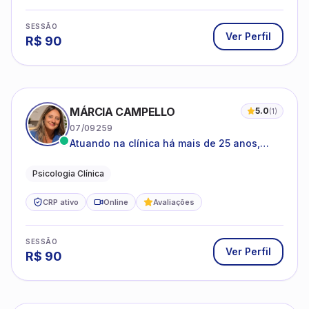
SESSÃO
Ver Perfil
R$
90
MÁRCIA CAMPELLO
5.0
(
1
)
07/09259
Atuando na clínica há mais de 25 anos,
amparada pela psicanálise e suas
estruturas, com experiência em
Psicologia Clínica
atendimento a jovens e adultos.
CRP ativo
Online
Avaliações
SESSÃO
Ver Perfil
R$
90