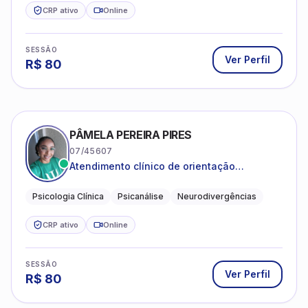
CRP ativo
Online
SESSÃO
Ver Perfil
R$
80
PÂMELA PEREIRA PIRES
07/45607
Atendimento clínico de orientação
psicanalítica para adolescentes, adultos e
crianças neurotípicas
Psicologia Clínica
Psicanálise
Neurodivergências
CRP ativo
Online
SESSÃO
Ver Perfil
R$
80