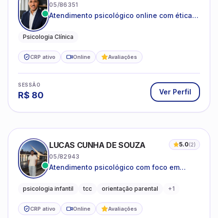
05/86351
Atendimento psicológico online com ética,
sigilo e acolhimento.
Psicologia Clínica
CRP ativo
Online
Avaliações
SESSÃO
Ver Perfil
R$
80
LUCAS CUNHA DE SOUZA
5.0
(
2
)
05/82943
Atendimento psicológico com foco em
Terapia Cognitivo-Comportamental (TCC),
promovendo equilíbrio emocional e
psicologia infantil
tcc
orientação parental
+
1
qualidade de vida.
CRP ativo
Online
Avaliações