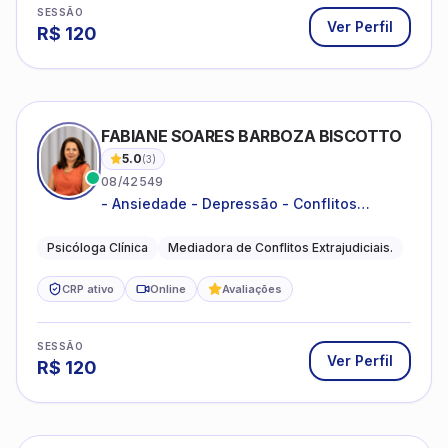
SESSÃO
Ver Perfil
R$
120
FABIANE SOARES BARBOZA BISCOTTO
5.0
(
3
)
08/42549
- Ansiedade - Depressão - Conflitos
conjugais - Conflitos familiares e
relacionamentos - Autoestima -
Psicóloga Clínica
Mediadora de Conflitos Extrajudiciais.
Desenvolvimento emocional
CRP ativo
Online
Avaliações
SESSÃO
Ver Perfil
R$
120