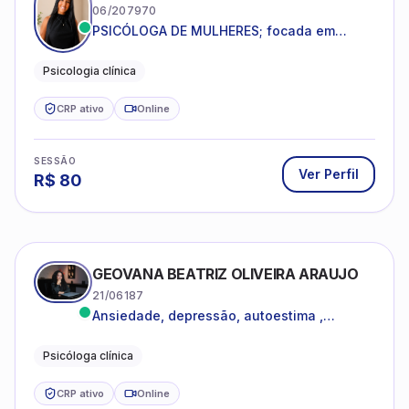
06/207970
PSICÓLOGA DE MULHERES; focada em
melhorar relacionamentos os conflitos,
dentro da sua realidade.
Psicologia clínica
CRP ativo
Online
SESSÃO
Ver Perfil
R$
80
GEOVANA BEATRIZ OLIVEIRA ARAUJO
21/06187
Ansiedade, depressão, autoestima ,
autoconhecimento
Psicóloga clínica
CRP ativo
Online