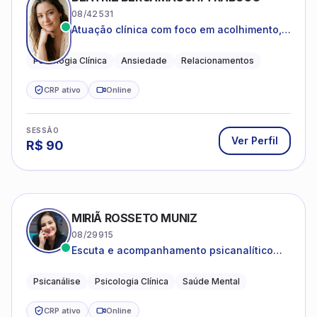
08/42531
Atuação clínica com foco em acolhimento,
autoestima, ansiedade e transições de vida
Psicologia Clínica
Ansiedade
Relacionamentos
CRP ativo
Online
SESSÃO
Ver Perfil
R$
90
MIRIÃ ROSSETO MUNIZ
08/29915
Escuta e acompanhamento psicanalítico
para adultos e adolescentes.
Psicanálise
Psicologia Clínica
Saúde Mental
CRP ativo
Online