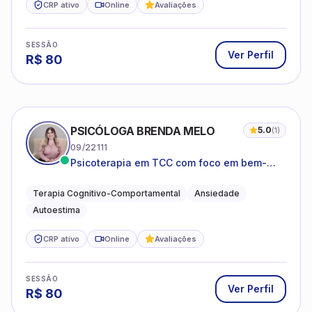
CRP ativo
Online
Avaliações
SESSÃO
Ver Perfil
R$
80
PSICÓLOGA BRENDA MELO
5.0
(
1
)
09/22111
Psicoterapia em TCC com foco em bem-
estar emocional e estratégias práticas para
o cotidiano
Terapia Cognitivo-Comportamental
Ansiedade
Autoestima
CRP ativo
Online
Avaliações
SESSÃO
Ver Perfil
R$
80