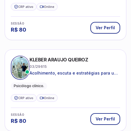
CRP ativo
Online
SESSÃO
Ver Perfil
R$
80
KLEBER ARAUJO QUEIROZ
03/29615
Acolhimento, escuta e estratégias para uma
vida mais saudável.
Psicólogo clínico.
CRP ativo
Online
SESSÃO
Ver Perfil
R$
80