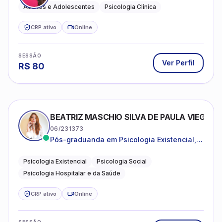
Adultos e Adolescentes
Psicologia Clínica
CRP ativo
Online
SESSÃO
Ver Perfil
R$
80
BEATRIZ MASCHIO SILVA DE PAULA VIEGAS
06/231373
Pós-graduanda em Psicologia Existencial,
Psicologia Social e Psicologia Hospitalar e
da Saúde.
Psicologia Existencial
Psicologia Social
Psicologia Hospitalar e da Saúde
CRP ativo
Online