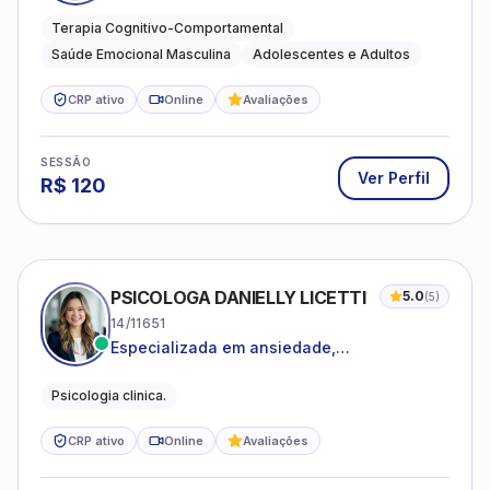
estresse e desenvolvimento de autonomia
emocional
Terapia Cognitivo-Comportamental
Saúde Emocional Masculina
Adolescentes e Adultos
CRP ativo
Online
Avaliações
SESSÃO
Ver Perfil
R$
120
PSICOLOGA DANIELLY LICETTI
5.0
(
5
)
14/11651
Especializada em ansiedade,
autoconhecimento, depressão.
Psicologia clinica.
CRP ativo
Online
Avaliações