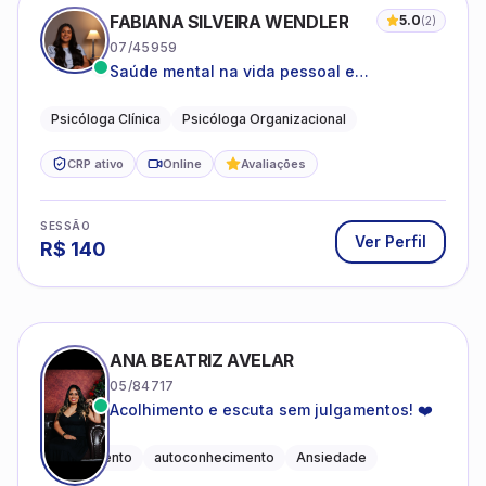
FABIANA SILVEIRA WENDLER
5.0
(
2
)
07/45959
Saúde mental na vida pessoal e
profissional.
Psicóloga Clínica
Psicóloga Organizacional
CRP ativo
Online
Avaliações
SESSÃO
Ver Perfil
R$
140
ANA BEATRIZ AVELAR
05/84717
Acolhimento e escuta sem julgamentos! ❤️
Acolhimento
autoconhecimento
Ansiedade