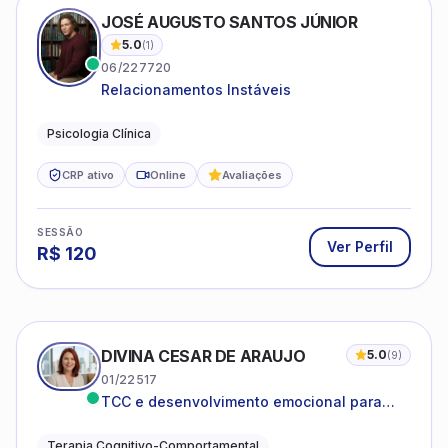
JOSÉ AUGUSTO SANTOS JÚNIOR
5.0
(
1
)
06/227720
Relacionamentos Instáveis
Psicologia Clínica
CRP ativo
Online
Avaliações
SESSÃO
Ver Perfil
R$
120
DIVINA CESAR DE ARAUJO
5.0
(
9
)
01/22517
TCC e desenvolvimento emocional para
adultos e idosos
Terapia Cognitivo-Comportamental