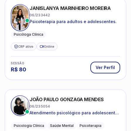
JANISLANYA MARINHEIRO MOREIRA
06/233442
Psicoterapia para adultos e adolescentes.
Psicóloga Clínica
CRP ativo
Online
SESSÃO
Ver Perfil
R$
80
JOÃO PAULO GONZAGA MENDES
06/235054
Atendimento psicológico para adolescentes
e adultos com foco em ansiedade,
depressão e autoestima.
Psicologia Clínica
Saúde Mental
Psicoterapia