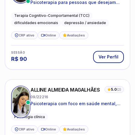
Psicoterapia para pessoas que desejam
compreender as emoções e lidar com as
dificuldades do dia a dia
Terapia Cognitivo-Comportamental (TCC)
dificuldades emocionais
depressão / ansiedade
CRP ativo
Online
Avaliações
SESSÃO
Ver Perfil
R$
90
ALLINE ALMEIDA MAGALHÃES
5.0
(
2
)
09/22216
Psicoterapia com foco em saúde mental,
relações interpessoais e autoestima para
adolescentes e adultos.
Psicologia clínica
CRP ativo
Online
Avaliações