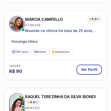
MÁRCIA CAMPELLO
5.0
(
1
)
07/09259
Atuando na clínica há mais de 25 anos,
amparada pela psicanálise e suas
estruturas, com experiência em
Psicologia Clínica
atendimento a jovens e adultos.
CRP ativo
Online
Avaliações
SESSÃO
Ver Perfil
R$
90
RAQUEL TEREZINHA DA SILVA BIONDI
5.0
(
9
)
08/42512