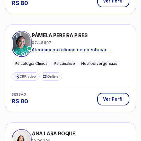
Ver Perfil
R$
80
PÂMELA PEREIRA PIRES
07/45607
Atendimento clínico de orientação
psicanalítica para adolescentes, adultos e
crianças neurotípicas
Psicologia Clínica
Psicanálise
Neurodivergências
CRP ativo
Online
SESSÃO
Ver Perfil
R$
80
ANA LARA ROQUE
12/30200