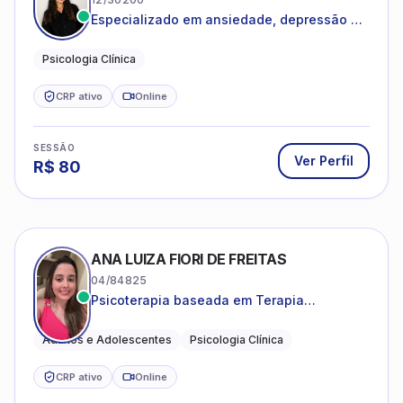
Especializado em ansiedade, depressão e
desenvolvimento emocional
Psicologia Clínica
CRP ativo
Online
SESSÃO
Ver Perfil
R$
80
ANA LUIZA FIORI DE FREITAS
04/84825
Psicoterapia baseada em Terapia
Cognitivo-Comportamental
Adultos e Adolescentes
Psicologia Clínica
CRP ativo
Online