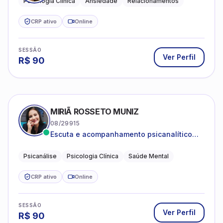
Psicologia Clínica
Ansiedade
Relacionamentos
CRP ativo
Online
SESSÃO
Ver Perfil
R$
90
MIRIÃ ROSSETO MUNIZ
08/29915
Escuta e acompanhamento psicanalítico
para adultos e adolescentes.
Psicanálise
Psicologia Clínica
Saúde Mental
CRP ativo
Online
SESSÃO
Ver Perfil
R$
90