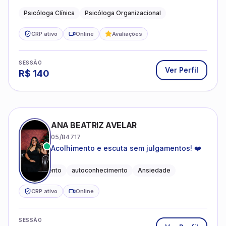
profissional.
Psicóloga Clínica
Psicóloga Organizacional
CRP ativo
Online
Avaliações
SESSÃO
Ver Perfil
R$
140
ANA BEATRIZ AVELAR
05/84717
Acolhimento e escuta sem julgamentos! ❤️
Acolhimento
autoconhecimento
Ansiedade
CRP ativo
Online
SESSÃO