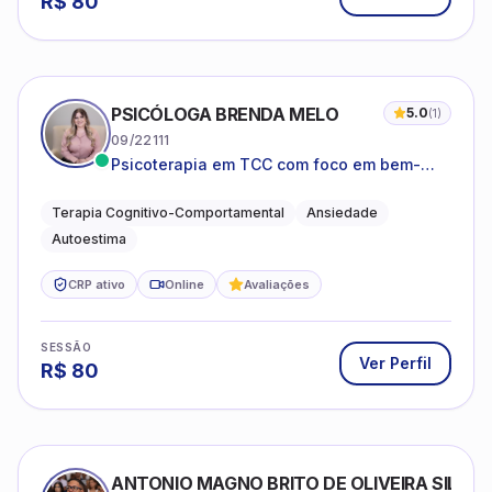
R$
80
PSICÓLOGA BRENDA MELO
5.0
(
1
)
09/22111
Psicoterapia em TCC com foco em bem-
estar emocional e estratégias práticas para
o cotidiano
Terapia Cognitivo-Comportamental
Ansiedade
Autoestima
CRP ativo
Online
Avaliações
SESSÃO
Ver Perfil
R$
80
ANTONIO MAGNO BRITO DE OLIVEIRA SILVA