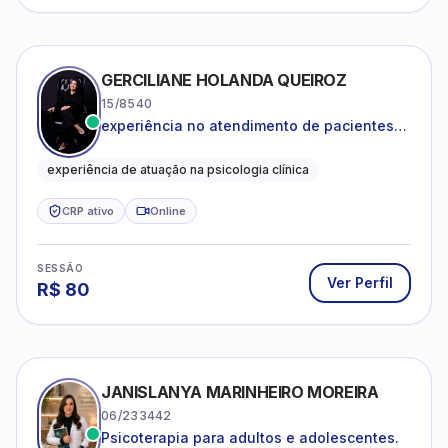
GERCILIANE HOLANDA QUEIROZ
15/8540
experiência no atendimento de pacientes
ansiosos, com histórico de pensamentos
catastróficos e comportamentos
experiência de atuação na psicologia clínica
autolesivos.
CRP ativo
Online
SESSÃO
Ver Perfil
R$
80
JANISLANYA MARINHEIRO MOREIRA
06/233442
Psicoterapia para adultos e adolescentes.