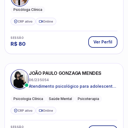
Psicóloga Clínica
CRP ativo
Online
SESSÃO
Ver Perfil
R$
80
JOÃO PAULO GONZAGA MENDES
06/235054
Atendimento psicológico para adolescentes
e adultos com foco em ansiedade,
depressão e autoestima.
Psicologia Clínica
Saúde Mental
Psicoterapia
CRP ativo
Online
SESSÃO