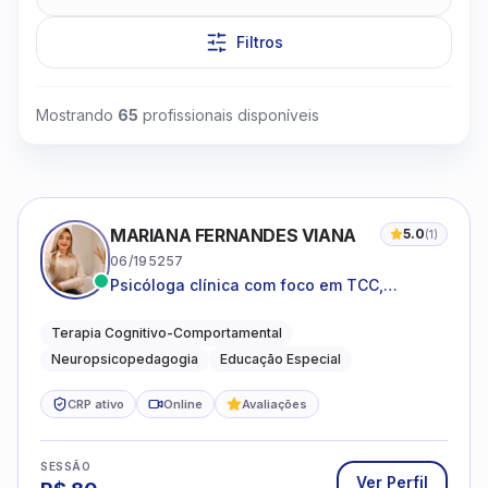
Filtros
Mostrando
65
profissionais disponíveis
Clique para assistir
MARIANA FERNANDES VIANA
5.0
(
1
)
06/195257
Psicóloga clínica com foco em TCC,
neuropsicopedagogia e acompanhamento
do neurodesenvolvimento.
Terapia Cognitivo-Comportamental
Neuropsicopedagogia
Educação Especial
CRP ativo
Online
Avaliações
SESSÃO
Ver Perfil