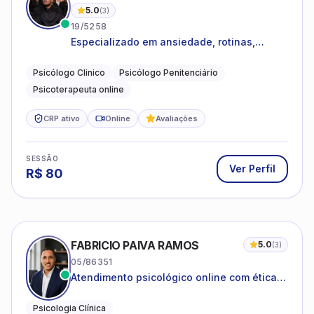
5.0
(
3
)
19/5258
Especializado em ansiedade, rotinas,
dificuldades emocionais, conflitos
familiares e questões comportamentais.
Psicólogo Clinico
Psicólogo Penitenciário
Psicoterapeuta online
CRP ativo
Online
Avaliações
SESSÃO
Ver Perfil
R$
80
FABRICIO PAIVA RAMOS
5.0
(
3
)
05/86351
Atendimento psicológico online com ética,
sigilo e acolhimento.
Psicologia Clínica