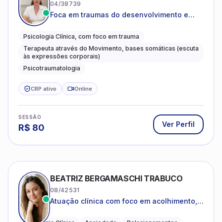
04/38739
Foca em traumas do desenvolvimento e
traumas complexos
Psicologia Clínica, com foco em trauma
Terapeuta através do Movimento, bases somáticas (escuta
às expressões corporais)
Psicotraumatologia
CRP ativo
Online
SESSÃO
Ver Perfil
R$
80
BEATRIZ BERGAMASCHI TRABUCO
08/42531
Atuação clínica com foco em acolhimento,
autoestima, ansiedade e transições de vida