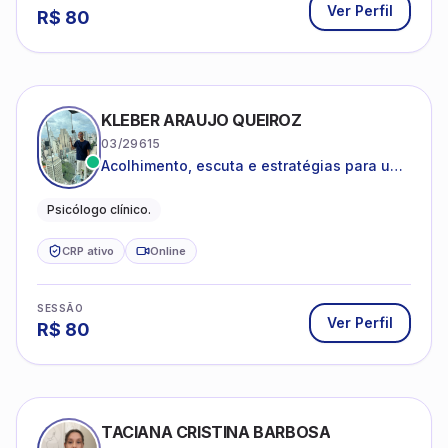
Ver Perfil
R$
80
KLEBER ARAUJO QUEIROZ
03/29615
Acolhimento, escuta e estratégias para uma
vida mais saudável.
Psicólogo clínico.
CRP ativo
Online
SESSÃO
Ver Perfil
R$
80
TACIANA CRISTINA BARBOSA