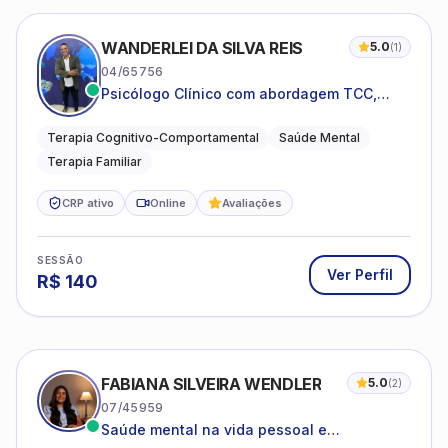
WANDERLEI DA SILVA REIS
5.0
(
1
)
04/65756
Psicólogo Clínico com abordagem TCC,
especializado em saúde mental e terapia
sistêmica
Terapia Cognitivo-Comportamental
Saúde Mental
Terapia Familiar
CRP ativo
Online
Avaliações
SESSÃO
Ver Perfil
R$
140
FABIANA SILVEIRA WENDLER
5.0
(
2
)
07/45959
Saúde mental na vida pessoal e