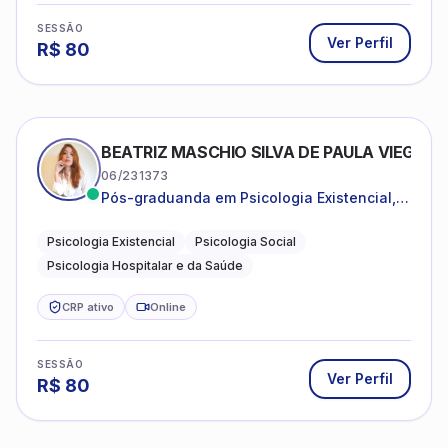
SESSÃO
Ver Perfil
R$
80
BEATRIZ MASCHIO SILVA DE PAULA VIEGAS
06/231373
Pós-graduanda em Psicologia Existencial,
Psicologia Social e Psicologia Hospitalar e
da Saúde.
Psicologia Existencial
Psicologia Social
Psicologia Hospitalar e da Saúde
CRP ativo
Online
SESSÃO
Ver Perfil
R$
80