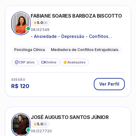
FABIANE SOARES BARBOZA BISCOTTO
5.0
(
3
)
08/42549
- Ansiedade - Depressão - Conflitos
conjugais - Conflitos familiares e
relacionamentos - Autoestima -
Psicóloga Clínica
Mediadora de Conflitos Extrajudiciais.
Desenvolvimento emocional
CRP ativo
Online
Avaliações
SESSÃO
Ver Perfil
R$
120
JOSÉ AUGUSTO SANTOS JÚNIOR
5.0
(
1
)
06/227720