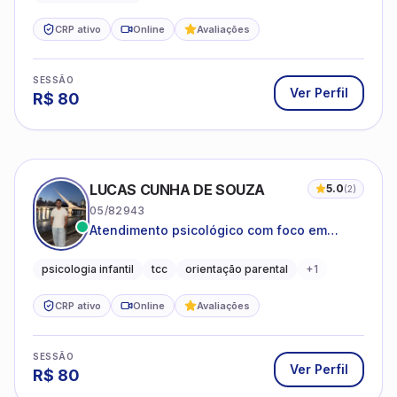
CRP ativo
Online
Avaliações
SESSÃO
Ver Perfil
R$
80
LUCAS CUNHA DE SOUZA
5.0
(
2
)
05/82943
Atendimento psicológico com foco em
Terapia Cognitivo-Comportamental (TCC),
promovendo equilíbrio emocional e
psicologia infantil
tcc
orientação parental
+
1
qualidade de vida.
CRP ativo
Online
Avaliações
SESSÃO
Ver Perfil
R$
80