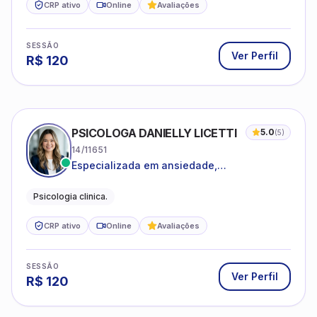
CRP ativo
Online
Avaliações
SESSÃO
Ver Perfil
R$
120
PSICOLOGA DANIELLY LICETTI
5.0
(
5
)
14/11651
Especializada em ansiedade,
autoconhecimento, depressão.
Psicologia clinica.
CRP ativo
Online
Avaliações
SESSÃO
Ver Perfil
R$
120