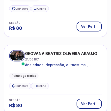
CRP ativo
Online
SESSÃO
Ver Perfil
R$
80
GEOVANA BEATRIZ OLIVEIRA ARAUJO
21/06187
Ansiedade, depressão, autoestima ,
autoconhecimento
Psicóloga clínica
CRP ativo
Online
SESSÃO
Ver Perfil
R$
80