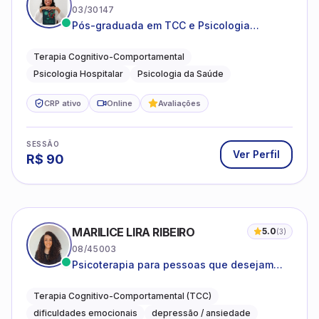
03/30147
Pós-graduada em TCC e Psicologia
Hospitalar e da Saúde
Terapia Cognitivo-Comportamental
Psicologia Hospitalar
Psicologia da Saúde
CRP ativo
Online
Avaliações
SESSÃO
Ver Perfil
R$
90
MARILICE LIRA RIBEIRO
5.0
(
3
)
08/45003
Psicoterapia para pessoas que desejam
compreender as emoções e lidar com as
dificuldades do dia a dia
Terapia Cognitivo-Comportamental (TCC)
dificuldades emocionais
depressão / ansiedade