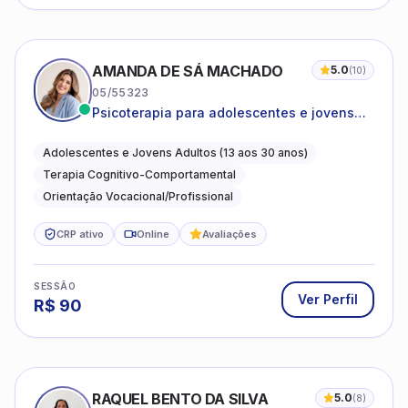
AMANDA DE SÁ MACHADO
5.0
(
10
)
05/55323
Psicoterapia para adolescentes e jovens
adultos com foco em ansiedade,
autoestima, relações e orientação
Adolescentes e Jovens Adultos (13 aos 30 anos)
profissional
Terapia Cognitivo-Comportamental
Orientação Vocacional/Profissional
CRP ativo
Online
Avaliações
SESSÃO
Ver Perfil
R$
90
RAQUEL BENTO DA SILVA
5.0
(
8
)