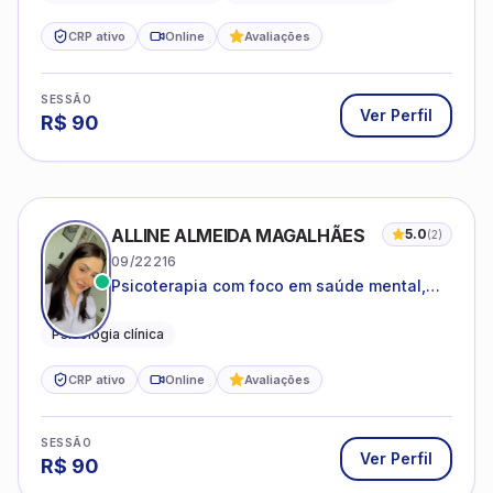
CRP ativo
Online
Avaliações
SESSÃO
Ver Perfil
R$
90
ALLINE ALMEIDA MAGALHÃES
5.0
(
2
)
09/22216
Psicoterapia com foco em saúde mental,
relações interpessoais e autoestima para
adolescentes e adultos.
Psicologia clínica
CRP ativo
Online
Avaliações
SESSÃO
Ver Perfil
R$
90