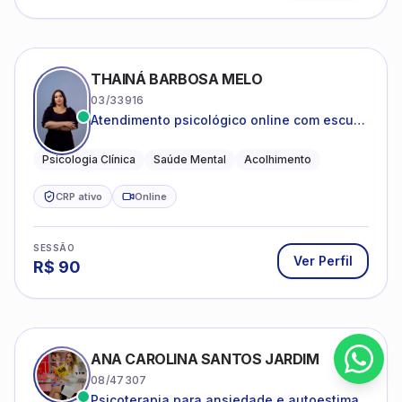
THAINÁ BARBOSA MELO
03/33916
Atendimento psicológico online com escuta
acolhedora e foco no seu bem-estar
emocional
Psicologia Clínica
Saúde Mental
Acolhimento
CRP ativo
Online
SESSÃO
Ver Perfil
R$
90
ANA CAROLINA SANTOS JARDIM
08/47307
Psicoterapia para ansiedade e autoestima