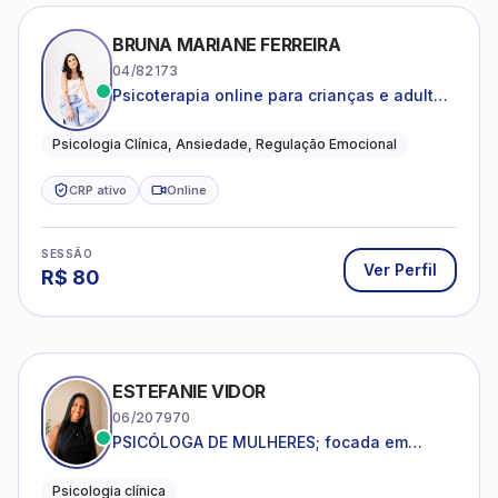
BRUNA MARIANE FERREIRA
04/82173
Psicoterapia online para crianças e adultos
que desejam compreender suas emoções,
reduzir a ansiedade e construir uma vida
Psicologia Clínica, Ansiedade, Regulação Emocional
com mais equilíbrio e sentido
CRP ativo
Online
SESSÃO
Ver Perfil
R$
80
ESTEFANIE VIDOR
06/207970
PSICÓLOGA DE MULHERES; focada em
melhorar relacionamentos os conflitos,
dentro da sua realidade.
Psicologia clínica