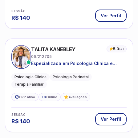
SESSÃO
Ver Perfil
R$
140
TALITA KANEBLEY
5.0
(
4
)
06/212705
Especializada em Psicologia Clínica e
Perinatal para adolescentes, adultos e
famílias
Psicologia Clínica
Psicologia Perinatal
Terapia Familiar
CRP ativo
Online
Avaliações
SESSÃO
Ver Perfil
R$
140