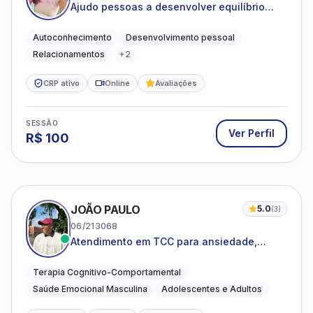
Ajudo pessoas a desenvolver equilíbrio
emocional e relações mais saudáveis
Autoconhecimento
Desenvolvimento pessoal
Relacionamentos
+
2
CRP ativo
Online
Avaliações
SESSÃO
Ver Perfil
R$
100
JOÃO PAULO
5.0
(
3
)
06/213068
Atendimento em TCC para ansiedade,
estresse e desenvolvimento de autonomia
emocional
Terapia Cognitivo-Comportamental
Saúde Emocional Masculina
Adolescentes e Adultos