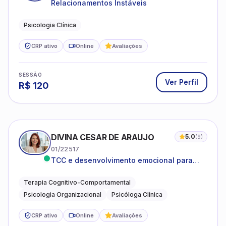
Relacionamentos Instáveis
Psicologia Clínica
CRP ativo
Online
Avaliações
SESSÃO
Ver Perfil
R$
120
DIVINA CESAR DE ARAUJO
5.0
(
9
)
01/22517
TCC e desenvolvimento emocional para
adultos e idosos
Terapia Cognitivo-Comportamental
Psicologia Organizacional
Psicóloga Clínica
CRP ativo
Online
Avaliações