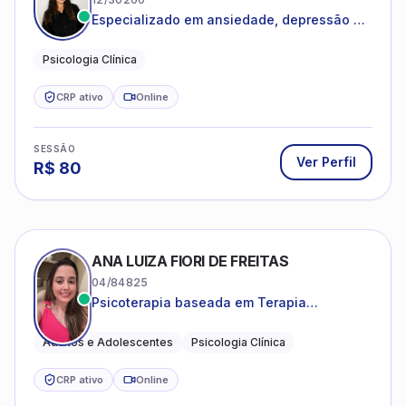
Especializado em ansiedade, depressão e
desenvolvimento emocional
Psicologia Clínica
CRP ativo
Online
SESSÃO
Ver Perfil
R$
80
ANA LUIZA FIORI DE FREITAS
04/84825
Psicoterapia baseada em Terapia
Cognitivo-Comportamental
Adultos e Adolescentes
Psicologia Clínica
CRP ativo
Online