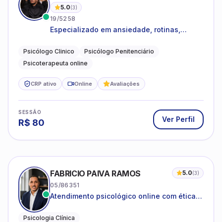
5.0
(
3
)
19/5258
Especializado em ansiedade, rotinas,
dificuldades emocionais, conflitos
familiares e questões comportamentais.
Psicólogo Clinico
Psicólogo Penitenciário
Psicoterapeuta online
CRP ativo
Online
Avaliações
SESSÃO
Ver Perfil
R$
80
FABRICIO PAIVA RAMOS
5.0
(
3
)
05/86351
Atendimento psicológico online com ética,
sigilo e acolhimento.
Psicologia Clínica