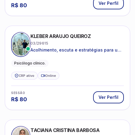
Ver Perfil
R$
80
KLEBER ARAUJO QUEIROZ
03/29615
Acolhimento, escuta e estratégias para uma
vida mais saudável.
Psicólogo clínico.
CRP ativo
Online
SESSÃO
Ver Perfil
R$
80
TACIANA CRISTINA BARBOSA