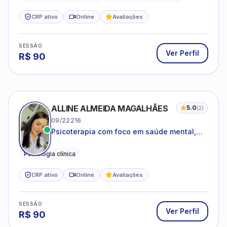
CRP ativo
Online
Avaliações
SESSÃO
Ver Perfil
R$
90
ALLINE ALMEIDA MAGALHÃES
5.0
(
2
)
09/22216
Psicoterapia com foco em saúde mental,
relações interpessoais e autoestima para
adolescentes e adultos.
Psicologia clínica
CRP ativo
Online
Avaliações
SESSÃO
Ver Perfil
R$
90