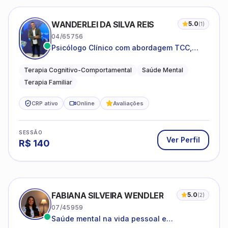
WANDERLEI DA SILVA REIS
5.0
(
1
)
04/65756
Psicólogo Clínico com abordagem TCC,
especializado em saúde mental e terapia
sistêmica
Terapia Cognitivo-Comportamental
Saúde Mental
Terapia Familiar
CRP ativo
Online
Avaliações
SESSÃO
Ver Perfil
R$
140
FABIANA SILVEIRA WENDLER
5.0
(
2
)
07/45959
Saúde mental na vida pessoal e