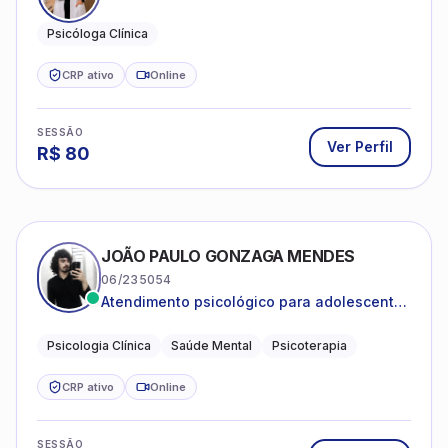
Psicóloga Clínica
CRP ativo
Online
SESSÃO
Ver Perfil
R$
80
JOÃO PAULO GONZAGA MENDES
06/235054
Atendimento psicológico para adolescentes
e adultos com foco em ansiedade,
depressão e autoestima.
Psicologia Clínica
Saúde Mental
Psicoterapia
CRP ativo
Online
SESSÃO