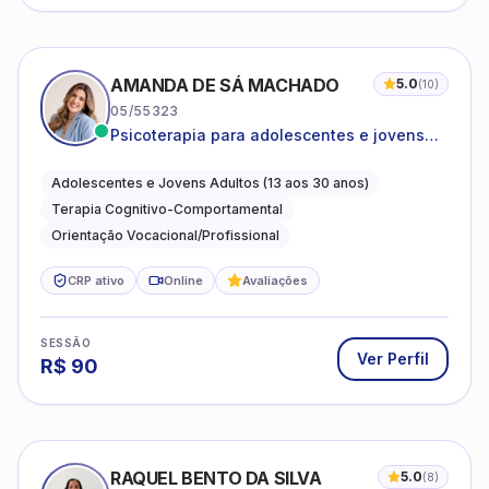
AMANDA DE SÁ MACHADO
5.0
(
10
)
05/55323
Psicoterapia para adolescentes e jovens
adultos com foco em ansiedade,
autoestima, relações e orientação
Adolescentes e Jovens Adultos (13 aos 30 anos)
profissional
Terapia Cognitivo-Comportamental
Orientação Vocacional/Profissional
CRP ativo
Online
Avaliações
SESSÃO
Ver Perfil
R$
90
RAQUEL BENTO DA SILVA
5.0
(
8
)