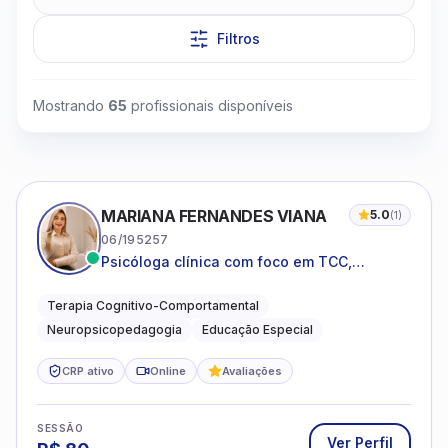
Filtros
Mostrando
65
profissionais disponíveis
Clique para assistir
MARIANA FERNANDES VIANA
5.0
(
1
)
06/195257
Psicóloga clínica com foco em TCC,
neuropsicopedagogia e acompanhamento
do neurodesenvolvimento.
Terapia Cognitivo-Comportamental
Neuropsicopedagogia
Educação Especial
CRP ativo
Online
Avaliações
SESSÃO
Ver Perfil