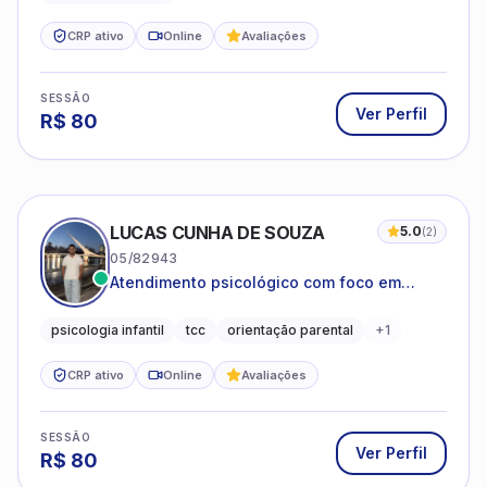
CRP ativo
Online
Avaliações
SESSÃO
Ver Perfil
R$
80
LUCAS CUNHA DE SOUZA
5.0
(
2
)
05/82943
Atendimento psicológico com foco em
Terapia Cognitivo-Comportamental (TCC),
promovendo equilíbrio emocional e
psicologia infantil
tcc
orientação parental
+
1
qualidade de vida.
CRP ativo
Online
Avaliações
SESSÃO
Ver Perfil
R$
80