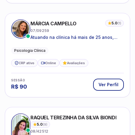
MÁRCIA CAMPELLO
5.0
(
1
)
07/09259
Atuando na clínica há mais de 25 anos,
amparada pela psicanálise e suas
estruturas, com experiência em
Psicologia Clínica
atendimento a jovens e adultos.
CRP ativo
Online
Avaliações
SESSÃO
Ver Perfil
R$
90
RAQUEL TEREZINHA DA SILVA BIONDI
5.0
(
9
)
08/42512