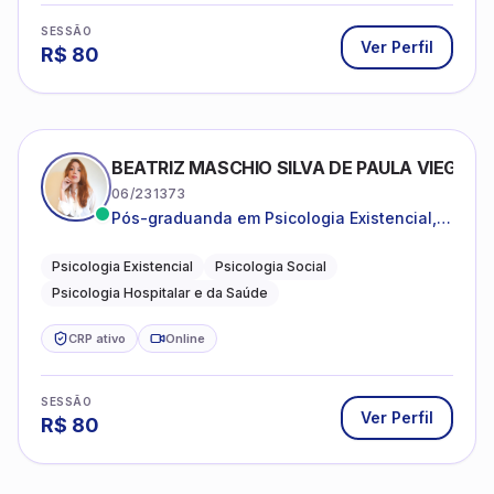
SESSÃO
Ver Perfil
R$
80
BEATRIZ MASCHIO SILVA DE PAULA VIEGAS
06/231373
Pós-graduanda em Psicologia Existencial,
Psicologia Social e Psicologia Hospitalar e
da Saúde.
Psicologia Existencial
Psicologia Social
Psicologia Hospitalar e da Saúde
CRP ativo
Online
SESSÃO
Ver Perfil
R$
80