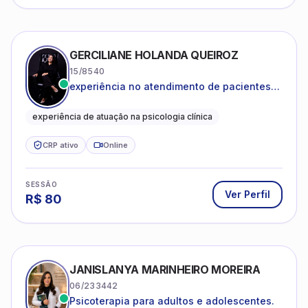
GERCILIANE HOLANDA QUEIROZ
15/8540
experiência no atendimento de pacientes
ansiosos, com histórico de pensamentos
catastróficos e comportamentos
experiência de atuação na psicologia clínica
autolesivos.
CRP ativo
Online
SESSÃO
Ver Perfil
R$
80
JANISLANYA MARINHEIRO MOREIRA
06/233442
Psicoterapia para adultos e adolescentes.