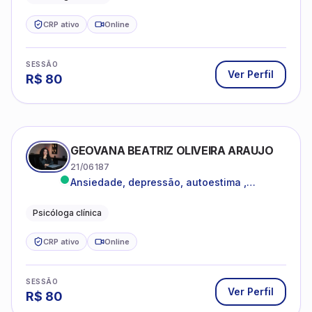
CRP ativo
Online
SESSÃO
Ver Perfil
R$
80
GEOVANA BEATRIZ OLIVEIRA ARAUJO
21/06187
Ansiedade, depressão, autoestima ,
autoconhecimento
Psicóloga clínica
CRP ativo
Online
SESSÃO
Ver Perfil
R$
80