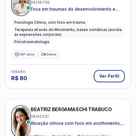
04/38739
Foca em traumas do desenvolvimento e
traumas complexos
Psicologia Clínica, com foco em trauma
Terapeuta através do Movimento, bases somáticas (escuta
às expressões corporais)
Psicotraumatologia
CRP ativo
Online
SESSÃO
Ver Perfil
R$
80
BEATRIZ BERGAMASCHI TRABUCO
08/42531
Atuação clínica com foco em acolhimento,
autoestima, ansiedade e transições de vida