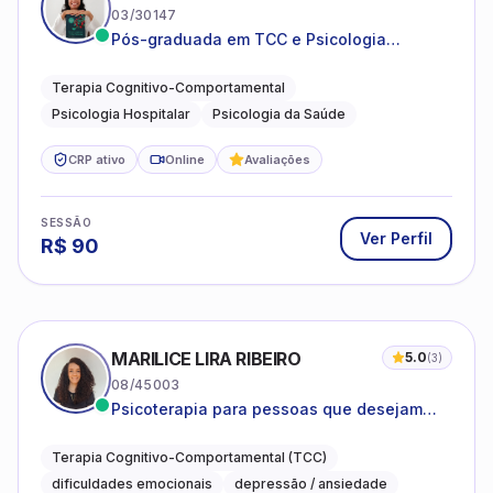
03/30147
Pós-graduada em TCC e Psicologia
Hospitalar e da Saúde
Terapia Cognitivo-Comportamental
Psicologia Hospitalar
Psicologia da Saúde
CRP ativo
Online
Avaliações
SESSÃO
Ver Perfil
R$
90
MARILICE LIRA RIBEIRO
5.0
(
3
)
08/45003
Psicoterapia para pessoas que desejam
compreender as emoções e lidar com as
dificuldades do dia a dia
Terapia Cognitivo-Comportamental (TCC)
dificuldades emocionais
depressão / ansiedade