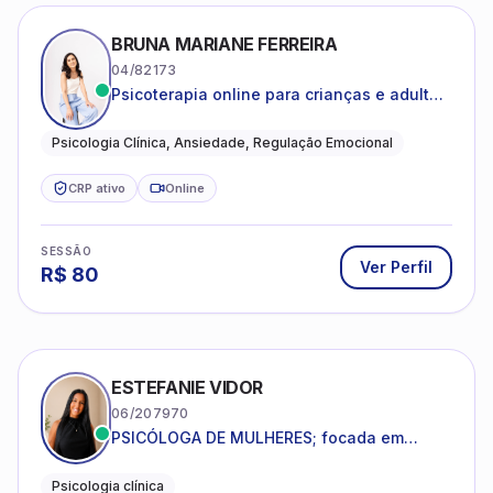
BRUNA MARIANE FERREIRA
04/82173
Psicoterapia online para crianças e adultos
que desejam compreender suas emoções,
reduzir a ansiedade e construir uma vida
Psicologia Clínica, Ansiedade, Regulação Emocional
com mais equilíbrio e sentido
CRP ativo
Online
SESSÃO
Ver Perfil
R$
80
ESTEFANIE VIDOR
06/207970
PSICÓLOGA DE MULHERES; focada em
melhorar relacionamentos os conflitos,
dentro da sua realidade.
Psicologia clínica