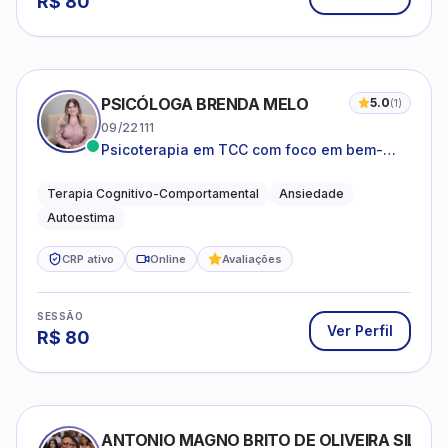
R$
80
PSICÓLOGA BRENDA MELO
5.0
(
1
)
09/22111
Psicoterapia em TCC com foco em bem-
estar emocional e estratégias práticas para
o cotidiano
Terapia Cognitivo-Comportamental
Ansiedade
Autoestima
CRP ativo
Online
Avaliações
SESSÃO
Ver Perfil
R$
80
ANTONIO MAGNO BRITO DE OLIVEIRA SILVA