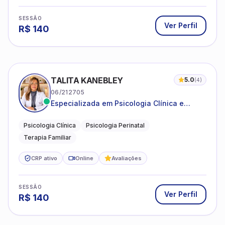
SESSÃO
Ver Perfil
R$
140
TALITA KANEBLEY
5.0
(
4
)
06/212705
Especializada em Psicologia Clínica e
Perinatal para adolescentes, adultos e
famílias
Psicologia Clínica
Psicologia Perinatal
Terapia Familiar
CRP ativo
Online
Avaliações
SESSÃO
Ver Perfil
R$
140