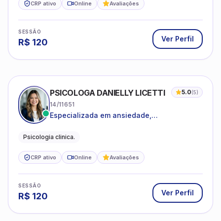
CRP ativo
Online
Avaliações
SESSÃO
Ver Perfil
R$
120
PSICOLOGA DANIELLY LICETTI
5.0
(
5
)
14/11651
Especializada em ansiedade,
autoconhecimento, depressão.
Psicologia clinica.
CRP ativo
Online
Avaliações
SESSÃO
Ver Perfil
R$
120