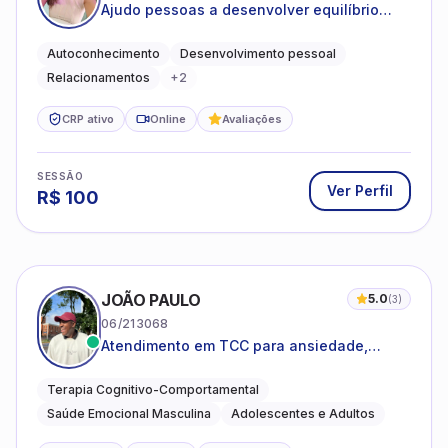
Ajudo pessoas a desenvolver equilíbrio
emocional e relações mais saudáveis
Autoconhecimento
Desenvolvimento pessoal
Relacionamentos
+
2
CRP ativo
Online
Avaliações
SESSÃO
Ver Perfil
R$
100
JOÃO PAULO
5.0
(
3
)
06/213068
Atendimento em TCC para ansiedade,
estresse e desenvolvimento de autonomia
emocional
Terapia Cognitivo-Comportamental
Saúde Emocional Masculina
Adolescentes e Adultos