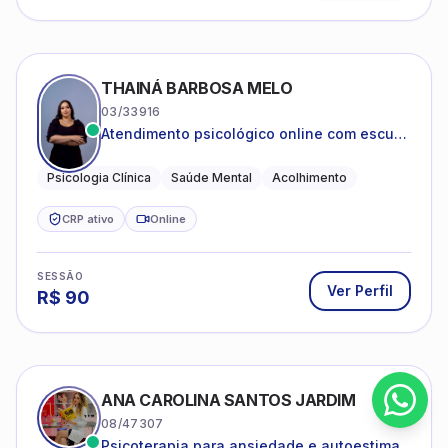
THAINÁ BARBOSA MELO
03/33916
Atendimento psicológico online com escuta
acolhedora e foco no seu bem-estar
emocional
Psicologia Clínica
Saúde Mental
Acolhimento
CRP ativo
Online
SESSÃO
Ver Perfil
R$
90
ANA CAROLINA SANTOS JARDIM
08/47307
Psicoterapia para ansiedade e autoestima