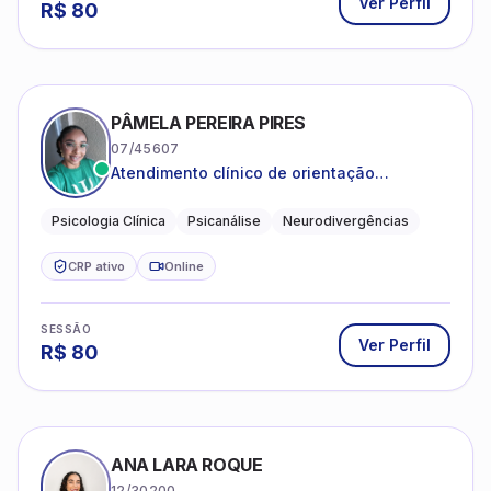
Ver Perfil
R$
80
PÂMELA PEREIRA PIRES
07/45607
Atendimento clínico de orientação
psicanalítica para adolescentes, adultos e
crianças neurotípicas
Psicologia Clínica
Psicanálise
Neurodivergências
CRP ativo
Online
SESSÃO
Ver Perfil
R$
80
ANA LARA ROQUE
12/30200