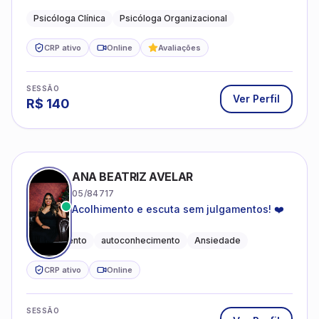
profissional.
Psicóloga Clínica
Psicóloga Organizacional
CRP ativo
Online
Avaliações
SESSÃO
Ver Perfil
R$
140
ANA BEATRIZ AVELAR
05/84717
Acolhimento e escuta sem julgamentos! ❤️
Acolhimento
autoconhecimento
Ansiedade
CRP ativo
Online
SESSÃO