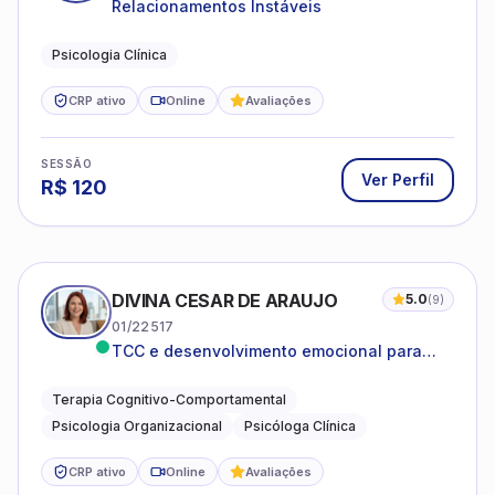
Relacionamentos Instáveis
Psicologia Clínica
CRP ativo
Online
Avaliações
SESSÃO
Ver Perfil
R$
120
DIVINA CESAR DE ARAUJO
5.0
(
9
)
01/22517
TCC e desenvolvimento emocional para
adultos e idosos
Terapia Cognitivo-Comportamental
Psicologia Organizacional
Psicóloga Clínica
CRP ativo
Online
Avaliações