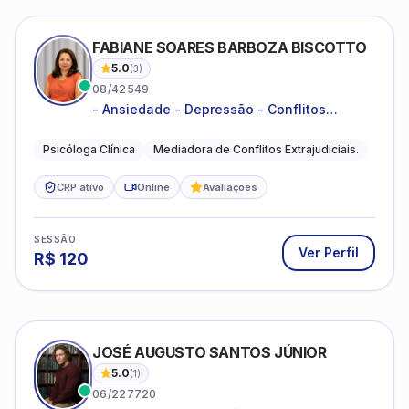
FABIANE SOARES BARBOZA BISCOTTO
5.0
(
3
)
08/42549
- Ansiedade - Depressão - Conflitos
conjugais - Conflitos familiares e
relacionamentos - Autoestima -
Psicóloga Clínica
Mediadora de Conflitos Extrajudiciais.
Desenvolvimento emocional
CRP ativo
Online
Avaliações
SESSÃO
Ver Perfil
R$
120
JOSÉ AUGUSTO SANTOS JÚNIOR
5.0
(
1
)
06/227720