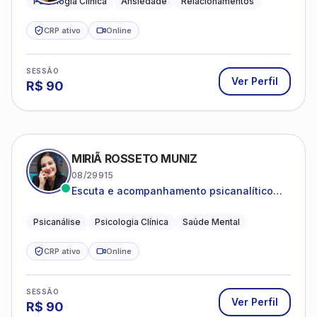
Psicologia Clínica
Ansiedade
Relacionamentos
CRP ativo
Online
SESSÃO
Ver Perfil
R$
90
MIRIÃ ROSSETO MUNIZ
08/29915
Escuta e acompanhamento psicanalítico
para adultos e adolescentes.
Psicanálise
Psicologia Clínica
Saúde Mental
CRP ativo
Online
SESSÃO
Ver Perfil
R$
90