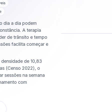
veis
e
do dia a dia podem
onstância. A terapia
der de trânsito e tempo
ssões facilita começar e
Comece hoje
Online e sigiloso
m densidade de 10,83
as (Censo 2022), o
xar sessões na semana
nhamento com
o