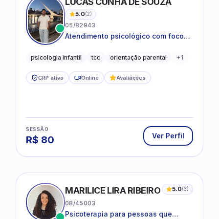
LUCAS CUNHA DE SOUZA
5.0
(
2
)
05/82943
Atendimento psicológico com foco
em Terapia Cognitivo-
Comportamental (TCC), promovendo
psicologia infantil
tcc
orientação parental
+
1
equilíbrio emocional e qualidade de
vida.
CRP ativo
Online
Avaliações
SESSÃO
Ver Perfil
R$
80
MARILICE LIRA RIBEIRO
5.0
(
3
)
08/45003
Psicoterapia para pessoas que