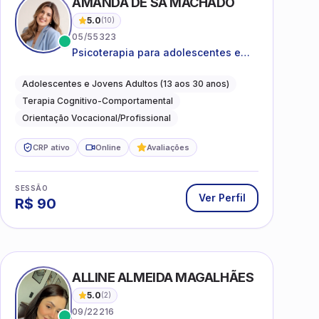
AMANDA DE SÁ MACHADO
5.0
(
10
)
05/55323
Psicoterapia para adolescentes e
jovens adultos com foco em
ansiedade, autoestima, relações e
Adolescentes e Jovens Adultos (13 aos 30 anos)
orientação profissional
Terapia Cognitivo-Comportamental
Orientação Vocacional/Profissional
CRP ativo
Online
Avaliações
SESSÃO
Ver Perfil
R$
90
ALLINE ALMEIDA MAGALHÃES
5.0
(
2
)
09/22216