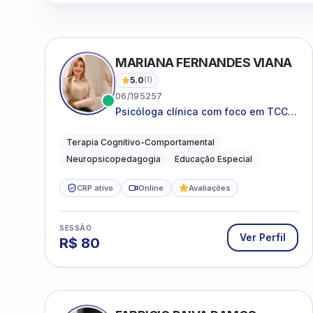
MARIANA FERNANDES VIANA
5.0
(
1
)
06/195257
Psicóloga clínica com foco em TCC,
neuropsicopedagogia e
acompanhamento do
Terapia Cognitivo-Comportamental
neurodesenvolvimento.
Neuropsicopedagogia
Educação Especial
CRP ativo
Online
Avaliações
SESSÃO
Ver Perfil
R$
80