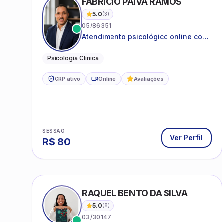
FABRICIO PAIVA RAMOS
5.0
(
3
)
05/86351
Atendimento psicológico online com
ética, sigilo e acolhimento.
Psicologia Clínica
CRP ativo
Online
Avaliações
SESSÃO
Ver Perfil
R$
80
RAQUEL BENTO DA SILVA
5.0
(
8
)
03/30147