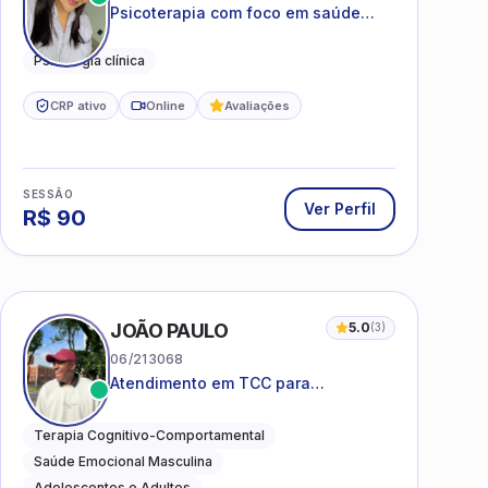
Psicoterapia com foco em saúde
mental, relações interpessoais e
autoestima para adolescentes e
Psicologia clínica
adultos.
CRP ativo
Online
Avaliações
SESSÃO
Ver Perfil
R$
90
I
JOÃO PAULO
5.0
(
3
)
06/213068
Atendimento em TCC para
ansiedade, estresse e
desenvolvimento de autonomia
Terapia Cognitivo-Comportamental
emocional
Saúde Emocional Masculina
Adolescentes e Adultos