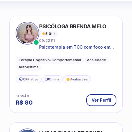
PSICÓLOGA BRENDA MELO
5.0
(
1
)
09/22111
Psicoterapia em TCC com foco em
bem-estar emocional e estratégias
práticas para o cotidiano
Terapia Cognitivo-Comportamental
Ansiedade
Autoestima
CRP ativo
Online
Avaliações
SESSÃO
Ver Perfil
R$
80