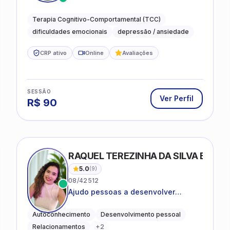
desejam compreender as emoções e
lidar com as dificuldades do dia a
Terapia Cognitivo-Comportamental (TCC)
dia
dificuldades emocionais
depressão / ansiedade
CRP ativo
Online
Avaliações
SESSÃO
Ver Perfil
R$
90
RAQUEL TEREZINHA DA SILVA BIOND
5.0
(
9
)
08/42512
Ajudo pessoas a desenvolver
equilíbrio emocional e relações mais
saudáveis
Autoconhecimento
Desenvolvimento pessoal
Relacionamentos
+
2