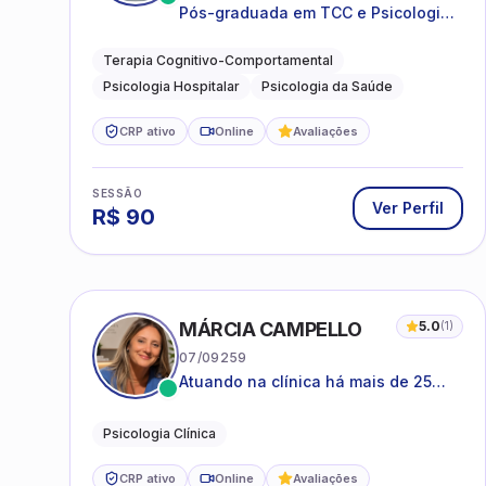
Pós-graduada em TCC e Psicologia
Hospitalar e da Saúde
Terapia Cognitivo-Comportamental
Psicologia Hospitalar
Psicologia da Saúde
CRP ativo
Online
Avaliações
SESSÃO
Ver Perfil
R$
90
MÁRCIA CAMPELLO
5.0
(
1
)
07/09259
Atuando na clínica há mais de 25
anos, amparada pela psicanálise e
suas estruturas, com experiência em
Psicologia Clínica
atendimento a jovens e adultos.
CRP ativo
Online
Avaliações