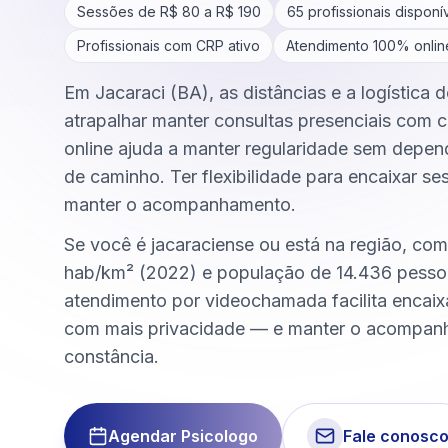
Sessões de R$
80
a R$
190
65
profissionais disponí
Profissionais com CRP ativo
Atendimento 100% onlin
Em Jacaraci (BA), as distâncias e a logística 
atrapalhar manter consultas presenciais com c
online ajuda a manter regularidade sem depen
de caminho. Ter flexibilidade para encaixar se
manter o acompanhamento.
Se você é jacaraciense ou está na região, co
hab/km² (2022) e população de 14.436 pesso
atendimento por videochamada facilita encai
com mais privacidade — e manter o acompa
constância.
Agendar Psicologo
Fale conosc