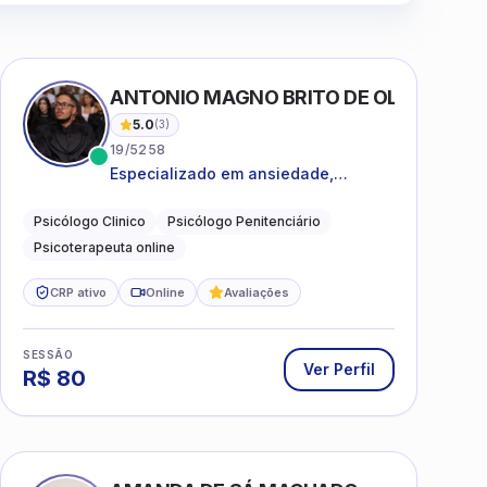
ANTONIO MAGNO BRITO DE OLIVEIRA SI
5.0
(
3
)
19/5258
Especializado em ansiedade,
rotinas, dificuldades emocionais,
conflitos familiares e questões
Psicólogo Clinico
Psicólogo Penitenciário
comportamentais.
Psicoterapeuta online
CRP ativo
Online
Avaliações
SESSÃO
Ver Perfil
R$
80