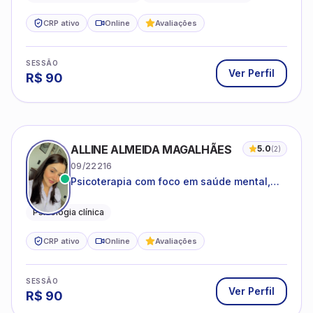
CRP ativo
Online
Avaliações
SESSÃO
Ver Perfil
R$
90
ALLINE ALMEIDA MAGALHÃES
5.0
(
2
)
09/22216
Psicoterapia com foco em saúde mental,
relações interpessoais e autoestima para
adolescentes e adultos.
Psicologia clínica
CRP ativo
Online
Avaliações
SESSÃO
Ver Perfil
R$
90