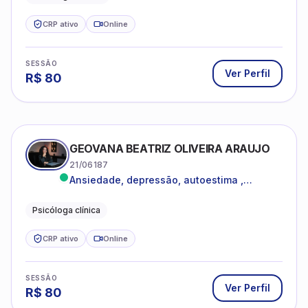
CRP ativo
Online
SESSÃO
Ver Perfil
R$
80
GEOVANA BEATRIZ OLIVEIRA ARAUJO
21/06187
Ansiedade, depressão, autoestima ,
autoconhecimento
Psicóloga clínica
CRP ativo
Online
SESSÃO
Ver Perfil
R$
80