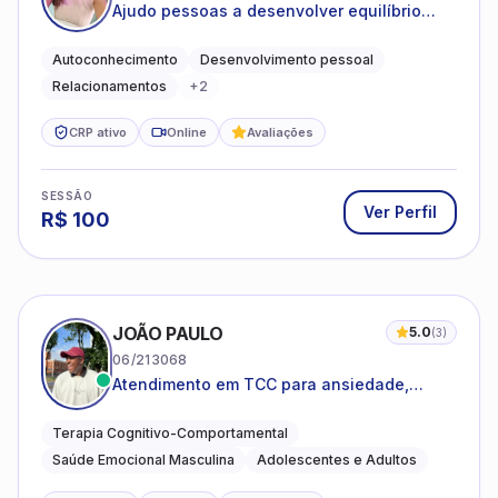
Ajudo pessoas a desenvolver equilíbrio
emocional e relações mais saudáveis
Autoconhecimento
Desenvolvimento pessoal
Relacionamentos
+
2
CRP ativo
Online
Avaliações
SESSÃO
Ver Perfil
R$
100
JOÃO PAULO
5.0
(
3
)
06/213068
Atendimento em TCC para ansiedade,
estresse e desenvolvimento de autonomia
emocional
Terapia Cognitivo-Comportamental
Saúde Emocional Masculina
Adolescentes e Adultos