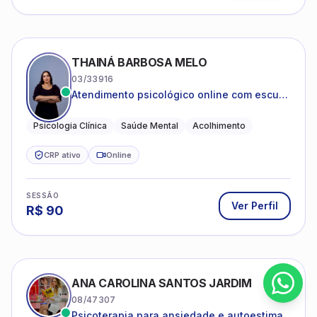
THAINÁ BARBOSA MELO
03/33916
Atendimento psicológico online com escuta
acolhedora e foco no seu bem-estar
emocional
Psicologia Clínica
Saúde Mental
Acolhimento
CRP ativo
Online
SESSÃO
Ver Perfil
R$
90
ANA CAROLINA SANTOS JARDIM
08/47307
Psicoterapia para ansiedade e autoestima