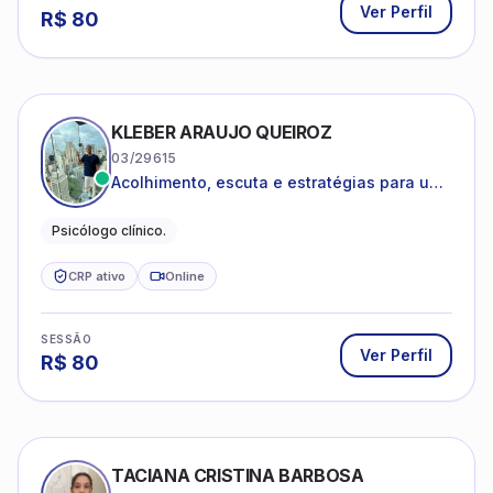
Ver Perfil
R$
80
KLEBER ARAUJO QUEIROZ
03/29615
Acolhimento, escuta e estratégias para uma
vida mais saudável.
Psicólogo clínico.
CRP ativo
Online
SESSÃO
Ver Perfil
R$
80
TACIANA CRISTINA BARBOSA