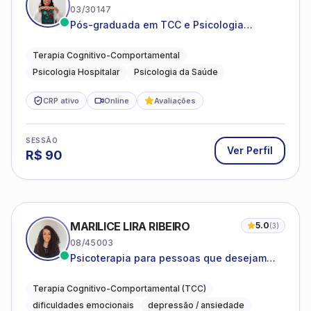
03/30147
Pós-graduada em TCC e Psicologia
Hospitalar e da Saúde
Terapia Cognitivo-Comportamental
Psicologia Hospitalar
Psicologia da Saúde
CRP ativo
Online
Avaliações
SESSÃO
Ver Perfil
R$
90
MARILICE LIRA RIBEIRO
5.0
(
3
)
08/45003
Psicoterapia para pessoas que desejam
compreender as emoções e lidar com as
dificuldades do dia a dia
Terapia Cognitivo-Comportamental (TCC)
dificuldades emocionais
depressão / ansiedade