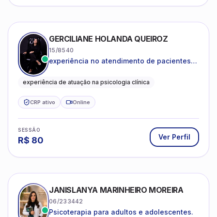
GERCILIANE HOLANDA QUEIROZ
15/8540
experiência no atendimento de pacientes
ansiosos, com histórico de pensamentos
catastróficos e comportamentos
experiência de atuação na psicologia clínica
autolesivos.
CRP ativo
Online
SESSÃO
Ver Perfil
R$
80
JANISLANYA MARINHEIRO MOREIRA
06/233442
Psicoterapia para adultos e adolescentes.