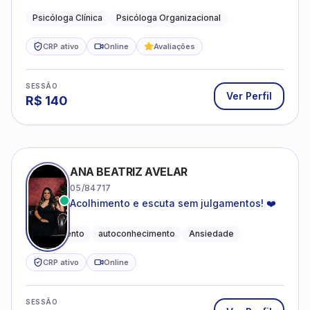
profissional.
Psicóloga Clínica
Psicóloga Organizacional
CRP ativo
Online
Avaliações
SESSÃO
Ver Perfil
R$
140
ANA BEATRIZ AVELAR
05/84717
Acolhimento e escuta sem julgamentos! ❤️
Acolhimento
autoconhecimento
Ansiedade
CRP ativo
Online
SESSÃO