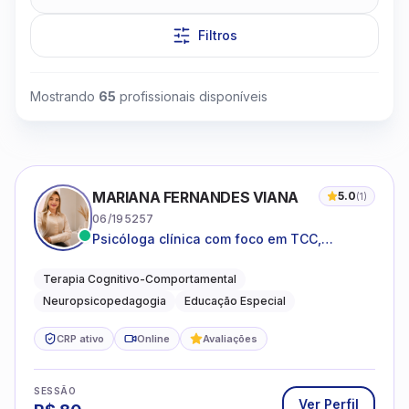
Filtros
Mostrando
65
profissionais disponíveis
Clique para assistir
MARIANA FERNANDES VIANA
5.0
(
1
)
06/195257
Psicóloga clínica com foco em TCC,
neuropsicopedagogia e acompanhamento
do neurodesenvolvimento.
Terapia Cognitivo-Comportamental
Neuropsicopedagogia
Educação Especial
CRP ativo
Online
Avaliações
SESSÃO
Ver Perfil