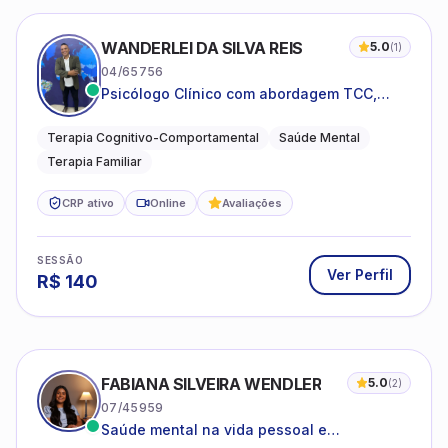
WANDERLEI DA SILVA REIS
5.0
(
1
)
04/65756
Psicólogo Clínico com abordagem TCC,
especializado em saúde mental e terapia
sistêmica
Terapia Cognitivo-Comportamental
Saúde Mental
Terapia Familiar
CRP ativo
Online
Avaliações
SESSÃO
Ver Perfil
R$
140
FABIANA SILVEIRA WENDLER
5.0
(
2
)
07/45959
Saúde mental na vida pessoal e