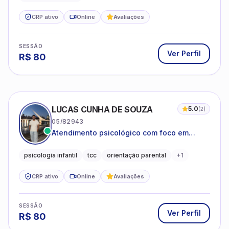
CRP ativo
Online
Avaliações
SESSÃO
Ver Perfil
R$
80
LUCAS CUNHA DE SOUZA
5.0
(
2
)
05/82943
Atendimento psicológico com foco em
Terapia Cognitivo-Comportamental (TCC),
promovendo equilíbrio emocional e
psicologia infantil
tcc
orientação parental
+
1
qualidade de vida.
CRP ativo
Online
Avaliações
SESSÃO
Ver Perfil
R$
80