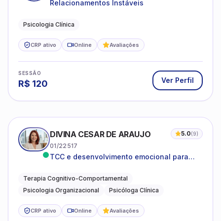
Relacionamentos Instáveis
Psicologia Clínica
CRP ativo
Online
Avaliações
SESSÃO
Ver Perfil
R$
120
DIVINA CESAR DE ARAUJO
5.0
(
9
)
01/22517
TCC e desenvolvimento emocional para
adultos e idosos
Terapia Cognitivo-Comportamental
Psicologia Organizacional
Psicóloga Clínica
CRP ativo
Online
Avaliações