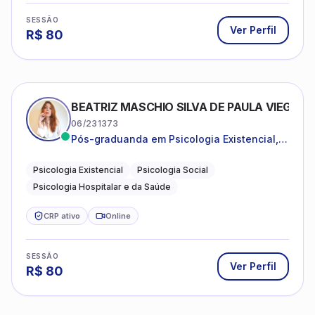
SESSÃO
Ver Perfil
R$
80
BEATRIZ MASCHIO SILVA DE PAULA VIEGAS
06/231373
Pós-graduanda em Psicologia Existencial,
Psicologia Social e Psicologia Hospitalar e
da Saúde.
Psicologia Existencial
Psicologia Social
Psicologia Hospitalar e da Saúde
CRP ativo
Online
SESSÃO
Ver Perfil
R$
80