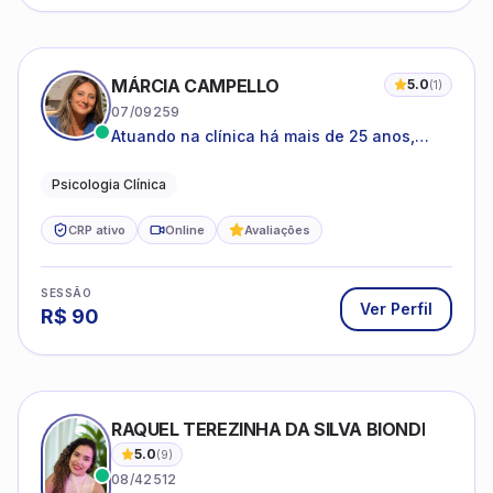
MÁRCIA CAMPELLO
5.0
(
1
)
07/09259
Atuando na clínica há mais de 25 anos,
amparada pela psicanálise e suas
estruturas, com experiência em
Psicologia Clínica
atendimento a jovens e adultos.
CRP ativo
Online
Avaliações
SESSÃO
Ver Perfil
R$
90
RAQUEL TEREZINHA DA SILVA BIONDI
5.0
(
9
)
08/42512