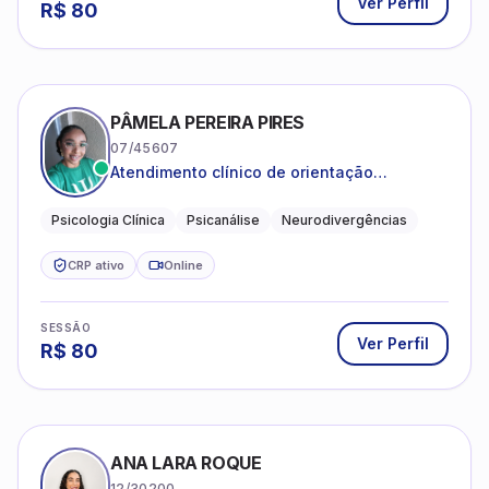
Ver Perfil
R$
80
PÂMELA PEREIRA PIRES
07/45607
Atendimento clínico de orientação
psicanalítica para adolescentes, adultos e
crianças neurotípicas
Psicologia Clínica
Psicanálise
Neurodivergências
CRP ativo
Online
SESSÃO
Ver Perfil
R$
80
ANA LARA ROQUE
12/30200