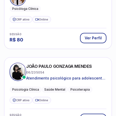
Psicóloga Clínica
CRP ativo
Online
SESSÃO
Ver Perfil
R$
80
JOÃO PAULO GONZAGA MENDES
06/235054
Atendimento psicológico para adolescentes
e adultos com foco em ansiedade,
depressão e autoestima.
Psicologia Clínica
Saúde Mental
Psicoterapia
CRP ativo
Online
SESSÃO