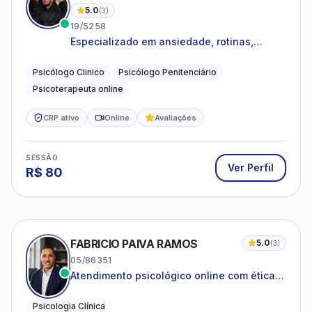
5.0
(
3
)
19/5258
Especializado em ansiedade, rotinas,
dificuldades emocionais, conflitos
familiares e questões comportamentais.
Psicólogo Clinico
Psicólogo Penitenciário
Psicoterapeuta online
CRP ativo
Online
Avaliações
SESSÃO
Ver Perfil
R$
80
FABRICIO PAIVA RAMOS
5.0
(
3
)
05/86351
Atendimento psicológico online com ética,
sigilo e acolhimento.
Psicologia Clínica