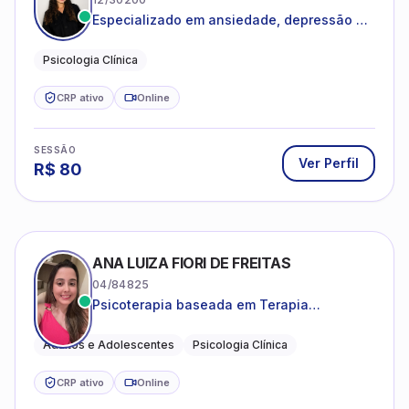
Especializado em ansiedade, depressão e
desenvolvimento emocional
Psicologia Clínica
CRP ativo
Online
SESSÃO
Ver Perfil
R$
80
ANA LUIZA FIORI DE FREITAS
04/84825
Psicoterapia baseada em Terapia
Cognitivo-Comportamental
Adultos e Adolescentes
Psicologia Clínica
CRP ativo
Online