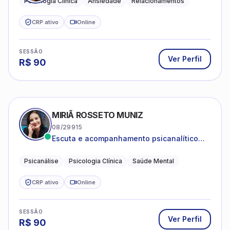
Psicologia Clínica
Ansiedade
Relacionamentos
CRP ativo
Online
SESSÃO
Ver Perfil
R$
90
MIRIÃ ROSSETO MUNIZ
08/29915
Escuta e acompanhamento psicanalítico
para adultos e adolescentes.
Psicanálise
Psicologia Clínica
Saúde Mental
CRP ativo
Online
SESSÃO
Ver Perfil
R$
90