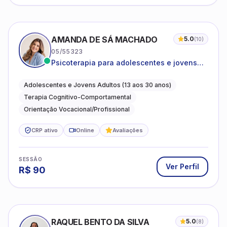
AMANDA DE SÁ MACHADO
5.0
(
10
)
05/55323
Psicoterapia para adolescentes e jovens
adultos com foco em ansiedade,
autoestima, relações e orientação
Adolescentes e Jovens Adultos (13 aos 30 anos)
profissional
Terapia Cognitivo-Comportamental
Orientação Vocacional/Profissional
CRP ativo
Online
Avaliações
SESSÃO
Ver Perfil
R$
90
RAQUEL BENTO DA SILVA
5.0
(
8
)