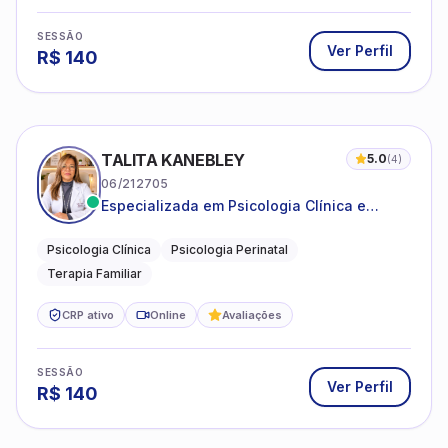
SESSÃO
Ver Perfil
R$
140
TALITA KANEBLEY
5.0
(
4
)
06/212705
Especializada em Psicologia Clínica e
Perinatal para adolescentes, adultos e
famílias
Psicologia Clínica
Psicologia Perinatal
Terapia Familiar
CRP ativo
Online
Avaliações
SESSÃO
Ver Perfil
R$
140