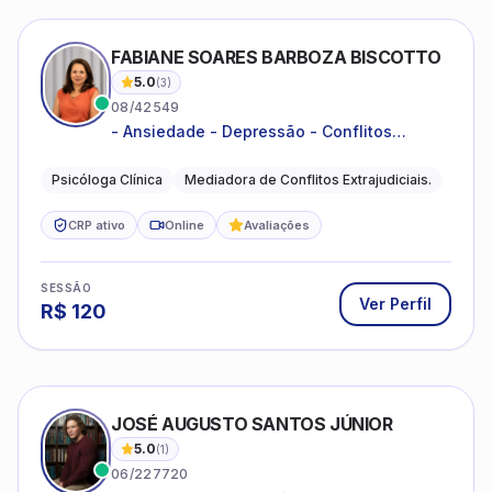
FABIANE SOARES BARBOZA BISCOTTO
5.0
(
3
)
08/42549
- Ansiedade - Depressão - Conflitos
conjugais - Conflitos familiares e
relacionamentos - Autoestima -
Psicóloga Clínica
Mediadora de Conflitos Extrajudiciais.
Desenvolvimento emocional
CRP ativo
Online
Avaliações
SESSÃO
Ver Perfil
R$
120
JOSÉ AUGUSTO SANTOS JÚNIOR
5.0
(
1
)
06/227720