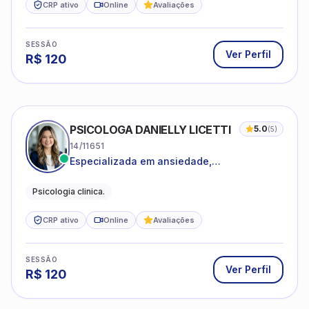
CRP ativo
Online
Avaliações
SESSÃO
Ver Perfil
R$
120
PSICOLOGA DANIELLY LICETTI
5.0
(
5
)
14/11651
Especializada em ansiedade,
autoconhecimento, depressão.
Psicologia clinica.
CRP ativo
Online
Avaliações
SESSÃO
Ver Perfil
R$
120