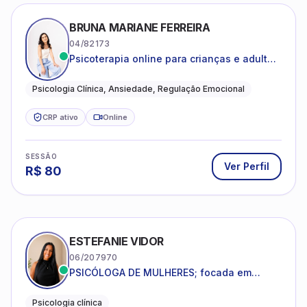
BRUNA MARIANE FERREIRA
04/82173
Psicoterapia online para crianças e adultos
que desejam compreender suas emoções,
reduzir a ansiedade e construir uma vida
Psicologia Clínica, Ansiedade, Regulação Emocional
com mais equilíbrio e sentido
CRP ativo
Online
SESSÃO
Ver Perfil
R$
80
ESTEFANIE VIDOR
06/207970
PSICÓLOGA DE MULHERES; focada em
melhorar relacionamentos os conflitos,
dentro da sua realidade.
Psicologia clínica