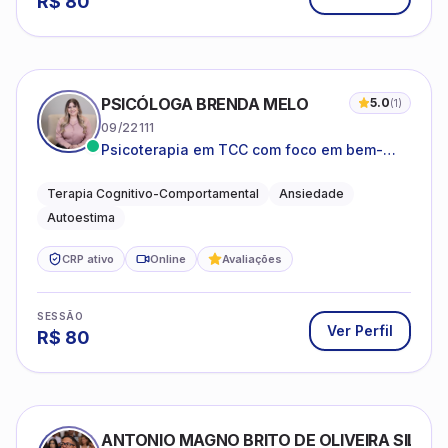
R$
80
PSICÓLOGA BRENDA MELO
5.0
(
1
)
09/22111
Psicoterapia em TCC com foco em bem-
estar emocional e estratégias práticas para
o cotidiano
Terapia Cognitivo-Comportamental
Ansiedade
Autoestima
CRP ativo
Online
Avaliações
SESSÃO
Ver Perfil
R$
80
ANTONIO MAGNO BRITO DE OLIVEIRA SILVA