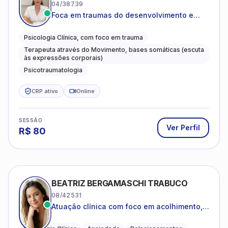
04/38739
Foca em traumas do desenvolvimento e
traumas complexos
Psicologia Clínica, com foco em trauma
Terapeuta através do Movimento, bases somáticas (escuta
às expressões corporais)
Psicotraumatologia
CRP ativo
Online
SESSÃO
Ver Perfil
R$
80
BEATRIZ BERGAMASCHI TRABUCO
08/42531
Atuação clínica com foco em acolhimento,
autoestima, ansiedade e transições de vida