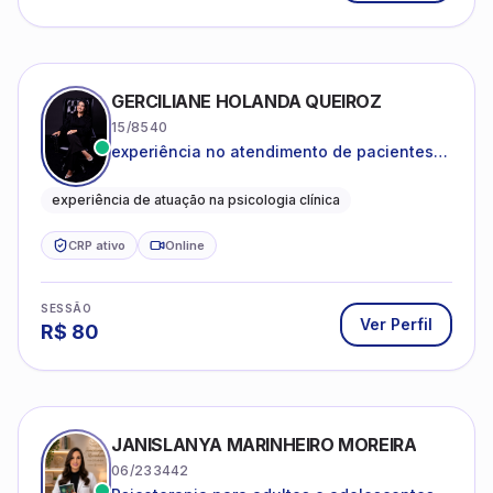
GERCILIANE HOLANDA QUEIROZ
15/8540
experiência no atendimento de pacientes
ansiosos, com histórico de pensamentos
catastróficos e comportamentos
experiência de atuação na psicologia clínica
autolesivos.
CRP ativo
Online
SESSÃO
Ver Perfil
R$
80
JANISLANYA MARINHEIRO MOREIRA
06/233442
Psicoterapia para adultos e adolescentes.