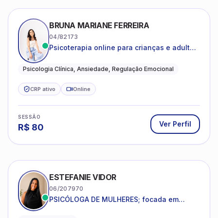
BRUNA MARIANE FERREIRA
04/82173
Psicoterapia online para crianças e adultos
que desejam compreender suas emoções,
reduzir a ansiedade e construir uma vida
Psicologia Clínica, Ansiedade, Regulação Emocional
com mais equilíbrio e sentido
CRP ativo
Online
SESSÃO
Ver Perfil
R$
80
ESTEFANIE VIDOR
06/207970
PSICÓLOGA DE MULHERES; focada em
melhorar relacionamentos os conflitos,
dentro da sua realidade.
Psicologia clínica