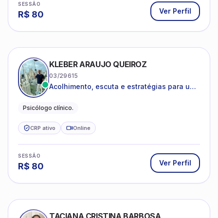
Ver Perfil
R$
80
KLEBER ARAUJO QUEIROZ
03/29615
Acolhimento, escuta e estratégias para uma
vida mais saudável.
Psicólogo clínico.
CRP ativo
Online
SESSÃO
Ver Perfil
R$
80
TACIANA CRISTINA BARBOSA