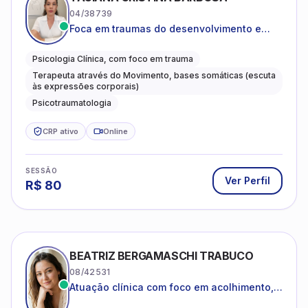
04/38739
Foca em traumas do desenvolvimento e
traumas complexos
Psicologia Clínica, com foco em trauma
Terapeuta através do Movimento, bases somáticas (escuta
às expressões corporais)
Psicotraumatologia
CRP ativo
Online
SESSÃO
Ver Perfil
R$
80
BEATRIZ BERGAMASCHI TRABUCO
08/42531
Atuação clínica com foco em acolhimento,
autoestima, ansiedade e transições de vida