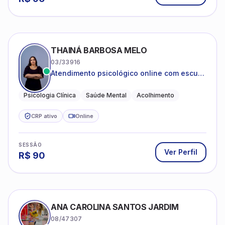
THAINÁ BARBOSA MELO
03/33916
Atendimento psicológico online com escuta
acolhedora e foco no seu bem-estar
emocional
Psicologia Clínica
Saúde Mental
Acolhimento
CRP ativo
Online
SESSÃO
Ver Perfil
R$
90
ANA CAROLINA SANTOS JARDIM
08/47307
Psicoterapia para ansiedade e autoestima