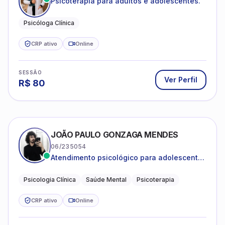
Psicóloga Clínica
CRP ativo
Online
SESSÃO
Ver Perfil
R$
80
JOÃO PAULO GONZAGA MENDES
06/235054
Atendimento psicológico para adolescentes
e adultos com foco em ansiedade,
depressão e autoestima.
Psicologia Clínica
Saúde Mental
Psicoterapia
CRP ativo
Online
SESSÃO