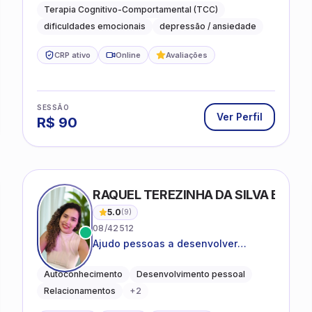
lidar com as dificuldades do dia a
Terapia Cognitivo-Comportamental (TCC)
dia
dificuldades emocionais
depressão / ansiedade
CRP ativo
Online
Avaliações
SESSÃO
Ver Perfil
R$
90
RAQUEL TEREZINHA DA SILVA BIOND
5.0
(
9
)
08/42512
Ajudo pessoas a desenvolver
equilíbrio emocional e relações mais
saudáveis
Autoconhecimento
Desenvolvimento pessoal
Relacionamentos
+
2