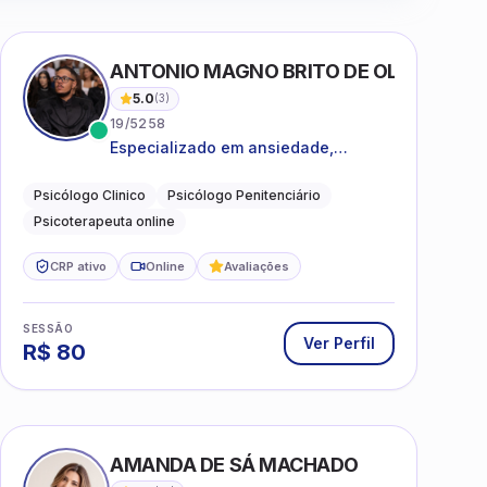
ANTONIO MAGNO BRITO DE OLIVEIRA SI
5.0
(
3
)
19/5258
Especializado em ansiedade,
rotinas, dificuldades emocionais,
conflitos familiares e questões
Psicólogo Clinico
Psicólogo Penitenciário
comportamentais.
Psicoterapeuta online
CRP ativo
Online
Avaliações
SESSÃO
Ver Perfil
R$
80
AMANDA DE SÁ MACHADO