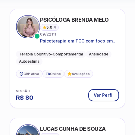
PSICÓLOGA BRENDA MELO
5.0
(
1
)
09/22111
Psicoterapia em TCC com foco em
bem-estar emocional e estratégias
práticas para o cotidiano
Terapia Cognitivo-Comportamental
Ansiedade
Autoestima
CRP ativo
Online
Avaliações
SESSÃO
Ver Perfil
R$
80
LUCAS CUNHA DE SOUZA