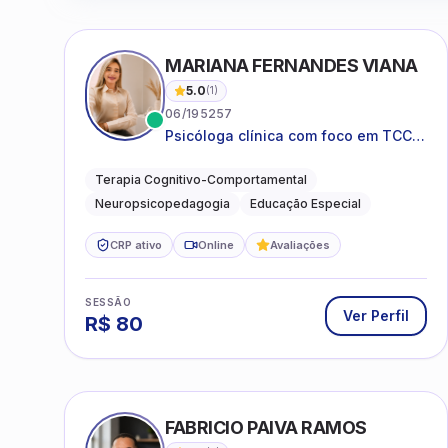
MARIANA FERNANDES VIANA
5.0
(
1
)
06/195257
Psicóloga clínica com foco em TCC,
neuropsicopedagogia e
acompanhamento do
Terapia Cognitivo-Comportamental
neurodesenvolvimento.
Neuropsicopedagogia
Educação Especial
CRP ativo
Online
Avaliações
SESSÃO
Ver Perfil
R$
80
FABRICIO PAIVA RAMOS