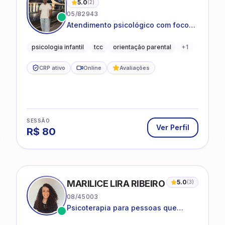
5.0
(
2
)
05/82943
Atendimento psicológico com foco
em Terapia Cognitivo-
Comportamental (TCC), promovendo
psicologia infantil
tcc
orientação parental
+
1
equilíbrio emocional e qualidade de
vida.
CRP ativo
Online
Avaliações
SESSÃO
Ver Perfil
R$
80
MARILICE LIRA RIBEIRO
5.0
(
3
)
08/45003
Psicoterapia para pessoas que
desejam compreender as emoções e