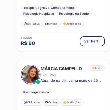
Hospitalar e da Saúde
Terapia Cognitivo-Comportamental
Psicologia Hospitalar
Psicologia da Saúde
CRP ativo
Online
Avaliações
SESSÃO
Ver Perfil
R$
90
MÁRCIA CAMPELLO
5.0
(
1
)
07/09259
Atuando na clínica há mais de 25
anos, amparada pela psicanálise e
suas estruturas, com experiência em
Psicologia Clínica
atendimento a jovens e adultos.
CRP ativo
Online
Avaliações