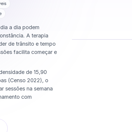
veis
e
o dia a dia podem
onstância. A terapia
der de trânsito e tempo
ssões facilita começar e
Comece hoje
Online e sigiloso
 densidade de 15,90
as (Censo 2022), o
xar sessões na semana
nhamento com
o