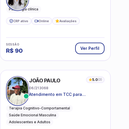
mental, relações interpessoais e
autoestima para adolescentes e
Psicologia clínica
adultos.
CRP ativo
Online
Avaliações
SESSÃO
Ver Perfil
R$
90
I
JOÃO PAULO
5.0
(
3
)
06/213068
Atendimento em TCC para
ansiedade, estresse e
desenvolvimento de autonomia
Terapia Cognitivo-Comportamental
emocional
Saúde Emocional Masculina
Adolescentes e Adultos