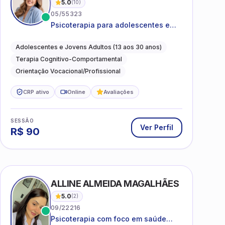
5.0
(
10
)
05/55323
Psicoterapia para adolescentes e
jovens adultos com foco em
ansiedade, autoestima, relações e
Adolescentes e Jovens Adultos (13 aos 30 anos)
orientação profissional
Terapia Cognitivo-Comportamental
Orientação Vocacional/Profissional
CRP ativo
Online
Avaliações
SESSÃO
Ver Perfil
R$
90
ALLINE ALMEIDA MAGALHÃES
5.0
(
2
)
09/22216
Psicoterapia com foco em saúde