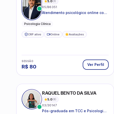
5.0
(
3
)
05/86351
Atendimento psicológico online com
ética, sigilo e acolhimento.
Psicologia Clínica
CRP ativo
Online
Avaliações
SESSÃO
Ver Perfil
R$
80
RAQUEL BENTO DA SILVA
5.0
(
8
)
03/30147
Pós-graduada em TCC e Psicologia