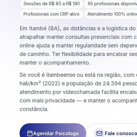
Sessões de R$
80
a R$
190
65
profissionais disponí
Profissionais com CRP ativo
Atendimento 100% onlin
Em Itambé (BA), as distâncias e a logística d
atrapalhar manter consultas presenciais com c
online ajuda a manter regularidade sem depen
de caminho. Ter flexibilidade para encaixar se
manter o acompanhamento.
Se você é itambeense ou está na região, com
hab/km² (2022) e população de 24.394 pesso
atendimento por videochamada facilita encai
com mais privacidade — e manter o acompa
constância.
Agendar Psicologo
Fale conosc