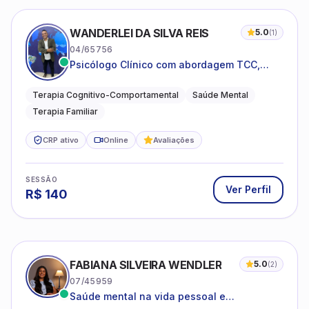
WANDERLEI DA SILVA REIS
5.0
(
1
)
04/65756
Psicólogo Clínico com abordagem TCC,
especializado em saúde mental e terapia
sistêmica
Terapia Cognitivo-Comportamental
Saúde Mental
Terapia Familiar
CRP ativo
Online
Avaliações
SESSÃO
Ver Perfil
R$
140
FABIANA SILVEIRA WENDLER
5.0
(
2
)
07/45959
Saúde mental na vida pessoal e