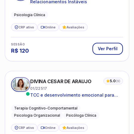
Relacionamentos Instáveis
Psicologia Clínica
CRP ativo
Online
Avaliações
SESSÃO
Ver Perfil
R$
120
DIVINA CESAR DE ARAUJO
5.0
(
9
)
01/22517
TCC e desenvolvimento emocional para
adultos e idosos
Terapia Cognitivo-Comportamental
Psicologia Organizacional
Psicóloga Clínica
CRP ativo
Online
Avaliações