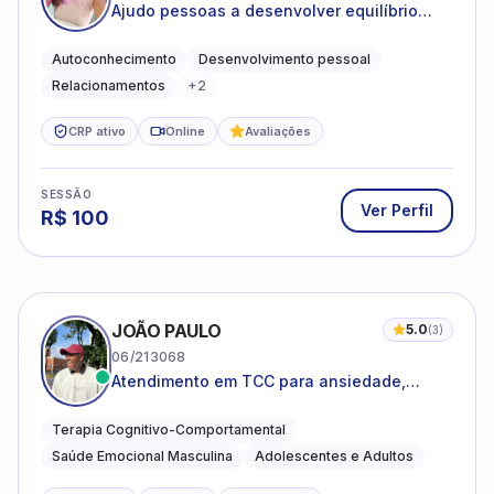
Ajudo pessoas a desenvolver equilíbrio
emocional e relações mais saudáveis
Autoconhecimento
Desenvolvimento pessoal
Relacionamentos
+
2
CRP ativo
Online
Avaliações
SESSÃO
Ver Perfil
R$
100
JOÃO PAULO
5.0
(
3
)
06/213068
Atendimento em TCC para ansiedade,
estresse e desenvolvimento de autonomia
emocional
Terapia Cognitivo-Comportamental
Saúde Emocional Masculina
Adolescentes e Adultos