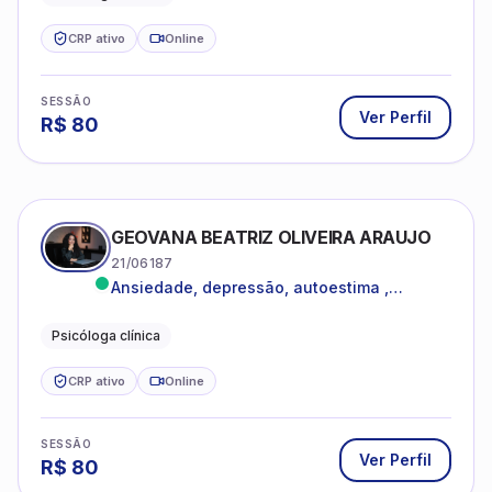
CRP ativo
Online
SESSÃO
Ver Perfil
R$
80
GEOVANA BEATRIZ OLIVEIRA ARAUJO
21/06187
Ansiedade, depressão, autoestima ,
autoconhecimento
Psicóloga clínica
CRP ativo
Online
SESSÃO
Ver Perfil
R$
80