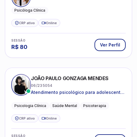
Psicóloga Clínica
CRP ativo
Online
SESSÃO
Ver Perfil
R$
80
JOÃO PAULO GONZAGA MENDES
06/235054
Atendimento psicológico para adolescentes
e adultos com foco em ansiedade,
depressão e autoestima.
Psicologia Clínica
Saúde Mental
Psicoterapia
CRP ativo
Online
SESSÃO