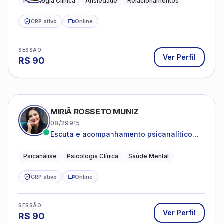
Psicologia Clínica
Ansiedade
Relacionamentos
CRP ativo
Online
SESSÃO
Ver Perfil
R$
90
MIRIÃ ROSSETO MUNIZ
08/29915
Escuta e acompanhamento psicanalítico
para adultos e adolescentes.
Psicanálise
Psicologia Clínica
Saúde Mental
CRP ativo
Online
SESSÃO
Ver Perfil
R$
90