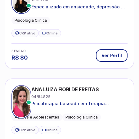
Especializado em ansiedade, depressão e
desenvolvimento emocional
Psicologia Clínica
CRP ativo
Online
SESSÃO
Ver Perfil
R$
80
ANA LUIZA FIORI DE FREITAS
04/84825
Psicoterapia baseada em Terapia
Cognitivo-Comportamental
Adultos e Adolescentes
Psicologia Clínica
CRP ativo
Online