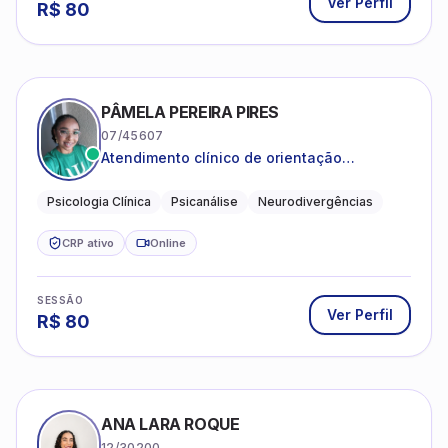
Ver Perfil
R$
80
PÂMELA PEREIRA PIRES
07/45607
Atendimento clínico de orientação
psicanalítica para adolescentes, adultos e
crianças neurotípicas
Psicologia Clínica
Psicanálise
Neurodivergências
CRP ativo
Online
SESSÃO
Ver Perfil
R$
80
ANA LARA ROQUE
12/30200