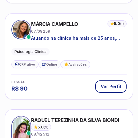
MÁRCIA CAMPELLO
5.0
(
1
)
07/09259
Atuando na clínica há mais de 25 anos,
amparada pela psicanálise e suas
estruturas, com experiência em
Psicologia Clínica
atendimento a jovens e adultos.
CRP ativo
Online
Avaliações
SESSÃO
Ver Perfil
R$
90
RAQUEL TEREZINHA DA SILVA BIONDI
5.0
(
9
)
08/42512