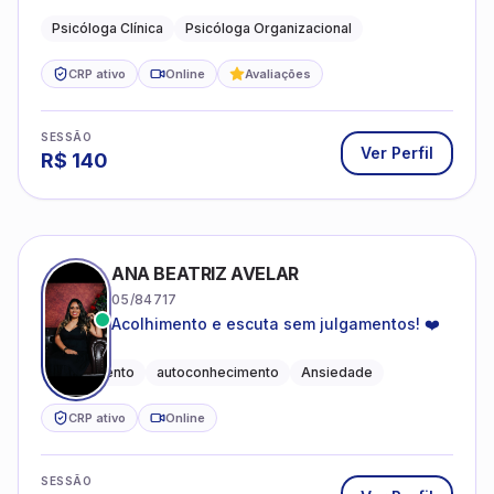
profissional.
Psicóloga Clínica
Psicóloga Organizacional
CRP ativo
Online
Avaliações
SESSÃO
Ver Perfil
R$
140
ANA BEATRIZ AVELAR
05/84717
Acolhimento e escuta sem julgamentos! ❤️
Acolhimento
autoconhecimento
Ansiedade
CRP ativo
Online
SESSÃO