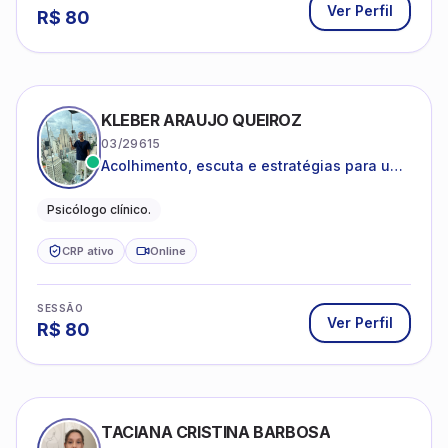
Ver Perfil
R$
80
KLEBER ARAUJO QUEIROZ
03/29615
Acolhimento, escuta e estratégias para uma
vida mais saudável.
Psicólogo clínico.
CRP ativo
Online
SESSÃO
Ver Perfil
R$
80
TACIANA CRISTINA BARBOSA