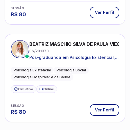
SESSÃO
Ver Perfil
R$
80
BEATRIZ MASCHIO SILVA DE PAULA VIEGAS
06/231373
Pós-graduanda em Psicologia Existencial,
Psicologia Social e Psicologia Hospitalar e
da Saúde.
Psicologia Existencial
Psicologia Social
Psicologia Hospitalar e da Saúde
CRP ativo
Online
SESSÃO
Ver Perfil
R$
80