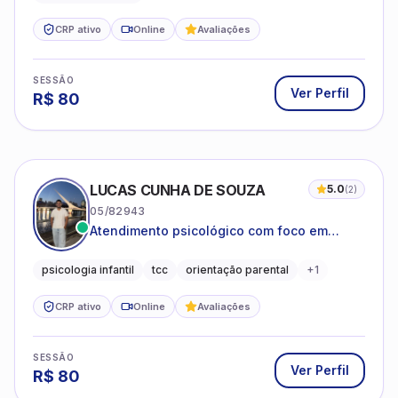
CRP ativo
Online
Avaliações
SESSÃO
Ver Perfil
R$
80
LUCAS CUNHA DE SOUZA
5.0
(
2
)
05/82943
Atendimento psicológico com foco em
Terapia Cognitivo-Comportamental (TCC),
promovendo equilíbrio emocional e
psicologia infantil
tcc
orientação parental
+
1
qualidade de vida.
CRP ativo
Online
Avaliações
SESSÃO
Ver Perfil
R$
80