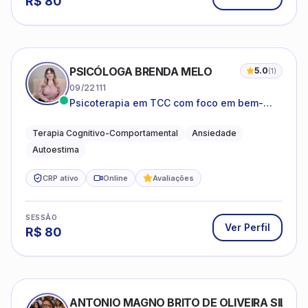
R$
80
PSICÓLOGA BRENDA MELO
5.0
(
1
)
09/22111
Psicoterapia em TCC com foco em bem-
estar emocional e estratégias práticas para
o cotidiano
Terapia Cognitivo-Comportamental
Ansiedade
Autoestima
CRP ativo
Online
Avaliações
SESSÃO
Ver Perfil
R$
80
ANTONIO MAGNO BRITO DE OLIVEIRA SILVA