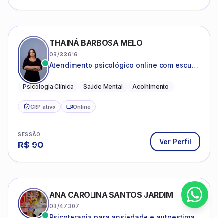
THAINÁ BARBOSA MELO
03/33916
Atendimento psicológico online com escuta
acolhedora e foco no seu bem-estar
emocional
Psicologia Clínica
Saúde Mental
Acolhimento
CRP ativo
Online
SESSÃO
Ver Perfil
R$
90
ANA CAROLINA SANTOS JARDIM
08/47307
Psicoterapia para ansiedade e autoestima