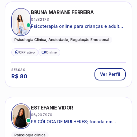
BRUNA MARIANE FERREIRA
04/82173
Psicoterapia online para crianças e adultos
que desejam compreender suas emoções,
reduzir a ansiedade e construir uma vida
Psicologia Clínica, Ansiedade, Regulação Emocional
com mais equilíbrio e sentido
CRP ativo
Online
SESSÃO
Ver Perfil
R$
80
ESTEFANIE VIDOR
06/207970
PSICÓLOGA DE MULHERES; focada em
melhorar relacionamentos os conflitos,
dentro da sua realidade.
Psicologia clínica