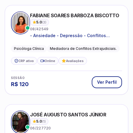
FABIANE SOARES BARBOZA BISCOTTO
5.0
(
3
)
08/42549
- Ansiedade - Depressão - Conflitos
conjugais - Conflitos familiares e
relacionamentos - Autoestima -
Psicóloga Clínica
Mediadora de Conflitos Extrajudiciais.
Desenvolvimento emocional
CRP ativo
Online
Avaliações
SESSÃO
Ver Perfil
R$
120
JOSÉ AUGUSTO SANTOS JÚNIOR
5.0
(
1
)
06/227720