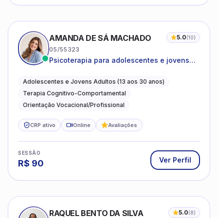
AMANDA DE SÁ MACHADO
5.0
(
10
)
05/55323
Psicoterapia para adolescentes e jovens
adultos com foco em ansiedade,
autoestima, relações e orientação
Adolescentes e Jovens Adultos (13 aos 30 anos)
profissional
Terapia Cognitivo-Comportamental
Orientação Vocacional/Profissional
CRP ativo
Online
Avaliações
SESSÃO
Ver Perfil
R$
90
RAQUEL BENTO DA SILVA
5.0
(
8
)