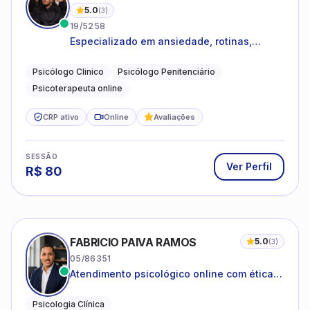
5.0
(
3
)
19/5258
Especializado em ansiedade, rotinas,
dificuldades emocionais, conflitos
familiares e questões comportamentais.
Psicólogo Clinico
Psicólogo Penitenciário
Psicoterapeuta online
CRP ativo
Online
Avaliações
SESSÃO
Ver Perfil
R$
80
FABRICIO PAIVA RAMOS
5.0
(
3
)
05/86351
Atendimento psicológico online com ética,
sigilo e acolhimento.
Psicologia Clínica