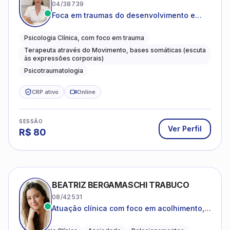
04/38739
Foca em traumas do desenvolvimento e
traumas complexos
Psicologia Clínica, com foco em trauma
Terapeuta através do Movimento, bases somáticas (escuta
às expressões corporais)
Psicotraumatologia
CRP ativo
Online
SESSÃO
Ver Perfil
R$
80
BEATRIZ BERGAMASCHI TRABUCO
08/42531
Atuação clínica com foco em acolhimento,
autoestima, ansiedade e transições de vida