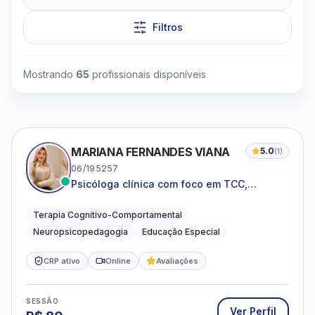
Filtros
Mostrando
65
profissionais disponíveis
Clique para assistir
MARIANA FERNANDES VIANA
5.0
(
1
)
06/195257
Psicóloga clínica com foco em TCC,
neuropsicopedagogia e acompanhamento
do neurodesenvolvimento.
Terapia Cognitivo-Comportamental
Neuropsicopedagogia
Educação Especial
CRP ativo
Online
Avaliações
SESSÃO
Ver Perfil