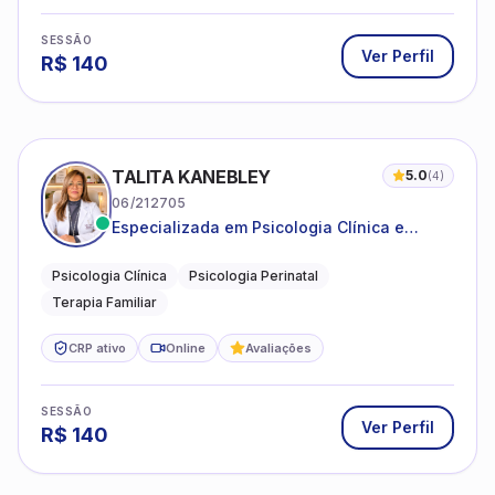
SESSÃO
Ver Perfil
R$
140
TALITA KANEBLEY
5.0
(
4
)
06/212705
Especializada em Psicologia Clínica e
Perinatal para adolescentes, adultos e
famílias
Psicologia Clínica
Psicologia Perinatal
Terapia Familiar
CRP ativo
Online
Avaliações
SESSÃO
Ver Perfil
R$
140