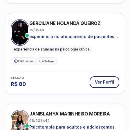
GERCILIANE HOLANDA QUEIROZ
15/8540
experiência no atendimento de pacientes
ansiosos, com histórico de pensamentos
catastróficos e comportamentos
experiência de atuação na psicologia clínica
autolesivos.
CRP ativo
Online
SESSÃO
Ver Perfil
R$
80
JANISLANYA MARINHEIRO MOREIRA
06/233442
Psicoterapia para adultos e adolescentes.