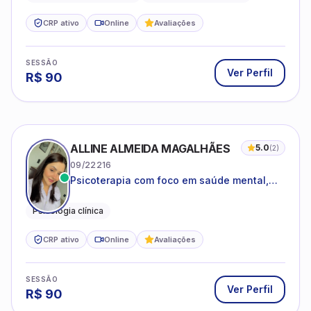
CRP ativo
Online
Avaliações
SESSÃO
Ver Perfil
R$
90
ALLINE ALMEIDA MAGALHÃES
5.0
(
2
)
09/22216
Psicoterapia com foco em saúde mental,
relações interpessoais e autoestima para
adolescentes e adultos.
Psicologia clínica
CRP ativo
Online
Avaliações
SESSÃO
Ver Perfil
R$
90