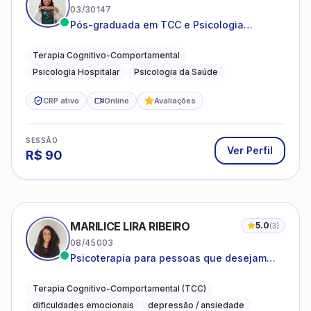
03/30147
Pós-graduada em TCC e Psicologia
Hospitalar e da Saúde
Terapia Cognitivo-Comportamental
Psicologia Hospitalar
Psicologia da Saúde
CRP ativo
Online
Avaliações
SESSÃO
Ver Perfil
R$
90
MARILICE LIRA RIBEIRO
5.0
(
3
)
08/45003
Psicoterapia para pessoas que desejam
compreender as emoções e lidar com as
dificuldades do dia a dia
Terapia Cognitivo-Comportamental (TCC)
dificuldades emocionais
depressão / ansiedade