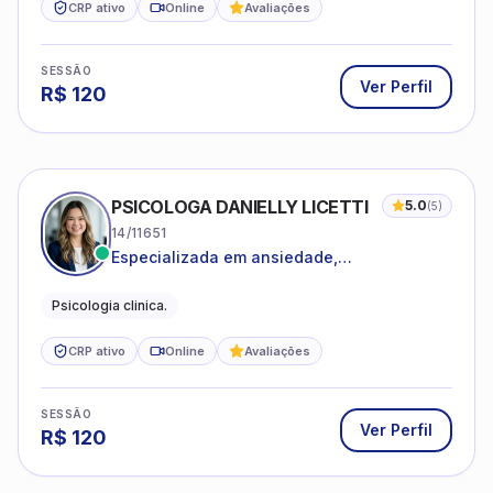
CRP ativo
Online
Avaliações
SESSÃO
Ver Perfil
R$
120
PSICOLOGA DANIELLY LICETTI
5.0
(
5
)
14/11651
Especializada em ansiedade,
autoconhecimento, depressão.
Psicologia clinica.
CRP ativo
Online
Avaliações
SESSÃO
Ver Perfil
R$
120