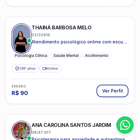
THAINÁ BARBOSA MELO
03/33916
Atendimento psicológico online com escuta
acolhedora e foco no seu bem-estar
emocional
Psicologia Clínica
Saúde Mental
Acolhimento
CRP ativo
Online
SESSÃO
Ver Perfil
R$
90
ANA CAROLINA SANTOS JARDIM
08/47307
Psicoterapia para ansiedade e autoestima