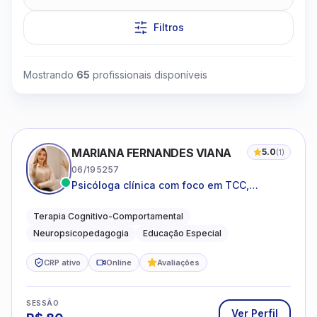
Filtros
Mostrando
65
profissionais disponíveis
Clique para assistir
MARIANA FERNANDES VIANA
5.0
(
1
)
06/195257
Psicóloga clínica com foco em TCC,
neuropsicopedagogia e acompanhamento
do neurodesenvolvimento.
Terapia Cognitivo-Comportamental
Neuropsicopedagogia
Educação Especial
CRP ativo
Online
Avaliações
SESSÃO
Ver Perfil