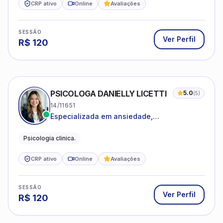
CRP ativo
Online
Avaliações
SESSÃO
Ver Perfil
R$
120
PSICOLOGA DANIELLY LICETTI
5.0
(
5
)
14/11651
Especializada em ansiedade,
autoconhecimento, depressão.
Psicologia clinica.
CRP ativo
Online
Avaliações
SESSÃO
Ver Perfil
R$
120