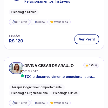
Relacionamentos Instáveis
Psicologia Clínica
CRP ativo
Online
Avaliações
SESSÃO
Ver Perfil
R$
120
DIVINA CESAR DE ARAUJO
5.0
(
9
)
01/22517
TCC e desenvolvimento emocional para
adultos e idosos
Terapia Cognitivo-Comportamental
Psicologia Organizacional
Psicóloga Clínica
CRP ativo
Online
Avaliações