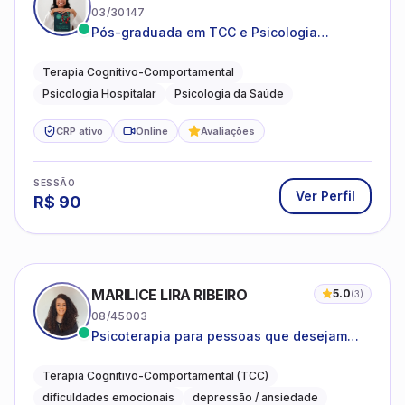
03/30147
Pós-graduada em TCC e Psicologia
Hospitalar e da Saúde
Terapia Cognitivo-Comportamental
Psicologia Hospitalar
Psicologia da Saúde
CRP ativo
Online
Avaliações
SESSÃO
Ver Perfil
R$
90
MARILICE LIRA RIBEIRO
5.0
(
3
)
08/45003
Psicoterapia para pessoas que desejam
compreender as emoções e lidar com as
dificuldades do dia a dia
Terapia Cognitivo-Comportamental (TCC)
dificuldades emocionais
depressão / ansiedade