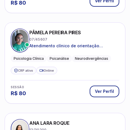
Ver Perfil
R$
80
PÂMELA PEREIRA PIRES
07/45607
Atendimento clínico de orientação
psicanalítica para adolescentes, adultos e
crianças neurotípicas
Psicologia Clínica
Psicanálise
Neurodivergências
CRP ativo
Online
SESSÃO
Ver Perfil
R$
80
ANA LARA ROQUE
12/30200