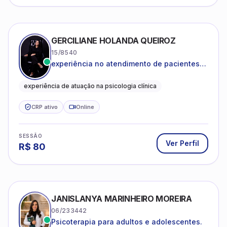
GERCILIANE HOLANDA QUEIROZ
15/8540
experiência no atendimento de pacientes
ansiosos, com histórico de pensamentos
catastróficos e comportamentos
experiência de atuação na psicologia clínica
autolesivos.
CRP ativo
Online
SESSÃO
Ver Perfil
R$
80
JANISLANYA MARINHEIRO MOREIRA
06/233442
Psicoterapia para adultos e adolescentes.