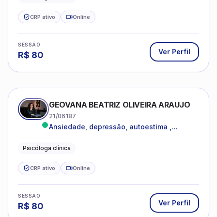
CRP ativo
Online
SESSÃO
Ver Perfil
R$
80
GEOVANA BEATRIZ OLIVEIRA ARAUJO
21/06187
Ansiedade, depressão, autoestima ,
autoconhecimento
Psicóloga clínica
CRP ativo
Online
SESSÃO
Ver Perfil
R$
80