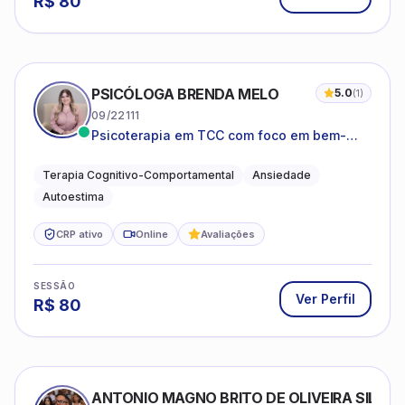
R$
80
PSICÓLOGA BRENDA MELO
5.0
(
1
)
09/22111
Psicoterapia em TCC com foco em bem-
estar emocional e estratégias práticas para
o cotidiano
Terapia Cognitivo-Comportamental
Ansiedade
Autoestima
CRP ativo
Online
Avaliações
SESSÃO
Ver Perfil
R$
80
ANTONIO MAGNO BRITO DE OLIVEIRA SILVA