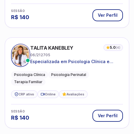
SESSÃO
Ver Perfil
R$
140
TALITA KANEBLEY
5.0
(
4
)
06/212705
Especializada em Psicologia Clínica e
Perinatal para adolescentes, adultos e
famílias
Psicologia Clínica
Psicologia Perinatal
Terapia Familiar
CRP ativo
Online
Avaliações
SESSÃO
Ver Perfil
R$
140