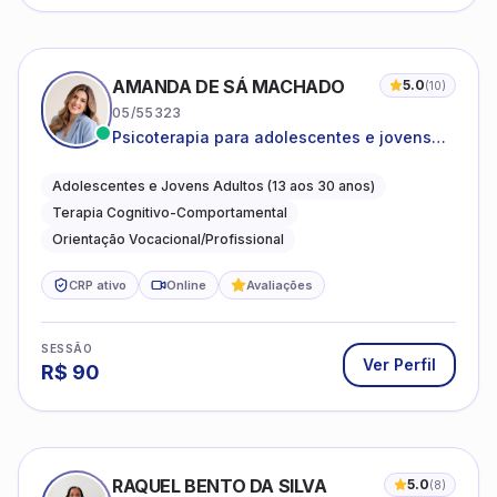
AMANDA DE SÁ MACHADO
5.0
(
10
)
05/55323
Psicoterapia para adolescentes e jovens
adultos com foco em ansiedade,
autoestima, relações e orientação
Adolescentes e Jovens Adultos (13 aos 30 anos)
profissional
Terapia Cognitivo-Comportamental
Orientação Vocacional/Profissional
CRP ativo
Online
Avaliações
SESSÃO
Ver Perfil
R$
90
RAQUEL BENTO DA SILVA
5.0
(
8
)