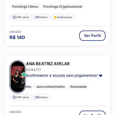
profissional.
Psicóloga Clínica
Psicóloga Organizacional
CRP ativo
Online
Avaliações
SESSÃO
Ver Perfil
R$
140
ANA BEATRIZ AVELAR
05/84717
Acolhimento e escuta sem julgamentos! ❤️
Acolhimento
autoconhecimento
Ansiedade
CRP ativo
Online
SESSÃO