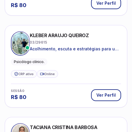
Ver Perfil
R$
80
KLEBER ARAUJO QUEIROZ
03/29615
Acolhimento, escuta e estratégias para uma
vida mais saudável.
Psicólogo clínico.
CRP ativo
Online
SESSÃO
Ver Perfil
R$
80
TACIANA CRISTINA BARBOSA