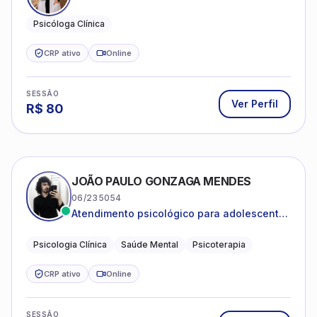
Psicóloga Clínica
CRP ativo
Online
SESSÃO
Ver Perfil
R$
80
JOÃO PAULO GONZAGA MENDES
06/235054
Atendimento psicológico para adolescentes
e adultos com foco em ansiedade,
depressão e autoestima.
Psicologia Clínica
Saúde Mental
Psicoterapia
CRP ativo
Online
SESSÃO