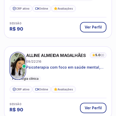
CRP ativo
Online
Avaliações
SESSÃO
Ver Perfil
R$
90
ALLINE ALMEIDA MAGALHÃES
5.0
(
2
)
09/22216
Psicoterapia com foco em saúde mental,
relações interpessoais e autoestima para
adolescentes e adultos.
Psicologia clínica
CRP ativo
Online
Avaliações
SESSÃO
Ver Perfil
R$
90