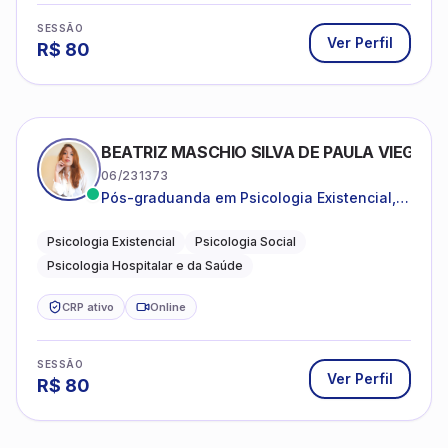
SESSÃO
Ver Perfil
R$
80
BEATRIZ MASCHIO SILVA DE PAULA VIEGAS
06/231373
Pós-graduanda em Psicologia Existencial,
Psicologia Social e Psicologia Hospitalar e
da Saúde.
Psicologia Existencial
Psicologia Social
Psicologia Hospitalar e da Saúde
CRP ativo
Online
SESSÃO
Ver Perfil
R$
80