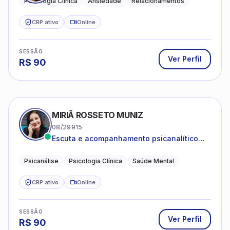
Psicologia Clínica
Ansiedade
Relacionamentos
CRP ativo
Online
SESSÃO
Ver Perfil
R$
90
MIRIÃ ROSSETO MUNIZ
08/29915
Escuta e acompanhamento psicanalítico
para adultos e adolescentes.
Psicanálise
Psicologia Clínica
Saúde Mental
CRP ativo
Online
SESSÃO
Ver Perfil
R$
90