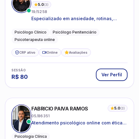
5.0
(
3
)
19/5258
Especializado em ansiedade, rotinas,
dificuldades emocionais, conflitos
familiares e questões comportamentais.
Psicólogo Clinico
Psicólogo Penitenciário
Psicoterapeuta online
CRP ativo
Online
Avaliações
SESSÃO
Ver Perfil
R$
80
FABRICIO PAIVA RAMOS
5.0
(
3
)
05/86351
Atendimento psicológico online com ética,
sigilo e acolhimento.
Psicologia Clínica