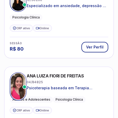
Especializado em ansiedade, depressão e
desenvolvimento emocional
Psicologia Clínica
CRP ativo
Online
SESSÃO
Ver Perfil
R$
80
ANA LUIZA FIORI DE FREITAS
04/84825
Psicoterapia baseada em Terapia
Cognitivo-Comportamental
Adultos e Adolescentes
Psicologia Clínica
CRP ativo
Online