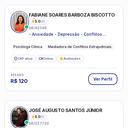
FABIANE SOARES BARBOZA BISCOTTO
5.0
(
3
)
08/42549
- Ansiedade - Depressão - Conflitos
conjugais - Conflitos familiares e
relacionamentos - Autoestima -
Psicóloga Clínica
Mediadora de Conflitos Extrajudiciais.
Desenvolvimento emocional
CRP ativo
Online
Avaliações
SESSÃO
Ver Perfil
R$
120
JOSÉ AUGUSTO SANTOS JÚNIOR
5.0
(
1
)
06/227720