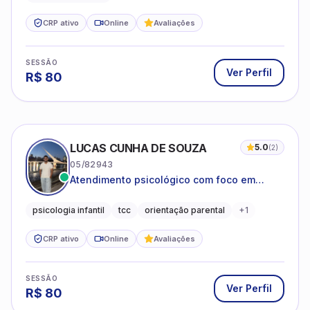
CRP ativo
Online
Avaliações
SESSÃO
Ver Perfil
R$
80
LUCAS CUNHA DE SOUZA
5.0
(
2
)
05/82943
Atendimento psicológico com foco em
Terapia Cognitivo-Comportamental (TCC),
promovendo equilíbrio emocional e
psicologia infantil
tcc
orientação parental
+
1
qualidade de vida.
CRP ativo
Online
Avaliações
SESSÃO
Ver Perfil
R$
80