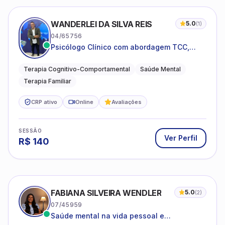
WANDERLEI DA SILVA REIS
5.0
(
1
)
04/65756
Psicólogo Clínico com abordagem TCC,
especializado em saúde mental e terapia
sistêmica
Terapia Cognitivo-Comportamental
Saúde Mental
Terapia Familiar
CRP ativo
Online
Avaliações
SESSÃO
Ver Perfil
R$
140
FABIANA SILVEIRA WENDLER
5.0
(
2
)
07/45959
Saúde mental na vida pessoal e