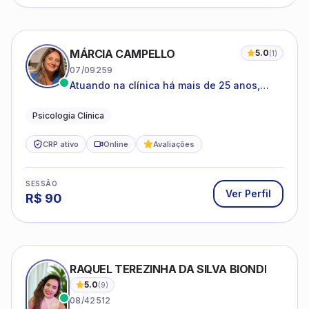
MÁRCIA CAMPELLO
5.0
(
1
)
07/09259
Atuando na clínica há mais de 25 anos,
amparada pela psicanálise e suas
estruturas, com experiência em
Psicologia Clínica
atendimento a jovens e adultos.
CRP ativo
Online
Avaliações
SESSÃO
Ver Perfil
R$
90
RAQUEL TEREZINHA DA SILVA BIONDI
5.0
(
9
)
08/42512