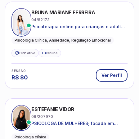
BRUNA MARIANE FERREIRA
04/82173
Psicoterapia online para crianças e adultos
que desejam compreender suas emoções,
reduzir a ansiedade e construir uma vida
Psicologia Clínica, Ansiedade, Regulação Emocional
com mais equilíbrio e sentido
CRP ativo
Online
SESSÃO
Ver Perfil
R$
80
ESTEFANIE VIDOR
06/207970
PSICÓLOGA DE MULHERES; focada em
melhorar relacionamentos os conflitos,
dentro da sua realidade.
Psicologia clínica