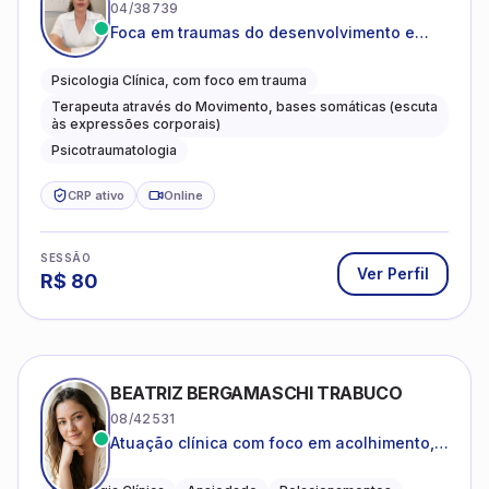
04/38739
Foca em traumas do desenvolvimento e
traumas complexos
Psicologia Clínica, com foco em trauma
Terapeuta através do Movimento, bases somáticas (escuta
às expressões corporais)
Psicotraumatologia
CRP ativo
Online
SESSÃO
Ver Perfil
R$
80
BEATRIZ BERGAMASCHI TRABUCO
08/42531
Atuação clínica com foco em acolhimento,
autoestima, ansiedade e transições de vida