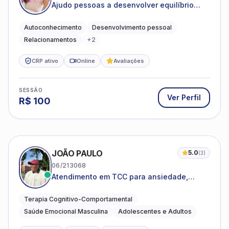
Ajudo pessoas a desenvolver equilíbrio
emocional e relações mais saudáveis
Autoconhecimento
Desenvolvimento pessoal
Relacionamentos
+
2
CRP ativo
Online
Avaliações
SESSÃO
Ver Perfil
R$
100
JOÃO PAULO
5.0
(
3
)
06/213068
Atendimento em TCC para ansiedade,
estresse e desenvolvimento de autonomia
emocional
Terapia Cognitivo-Comportamental
Saúde Emocional Masculina
Adolescentes e Adultos