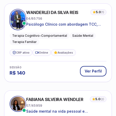
WANDERLEI DA SILVA REIS
5.0
(
1
)
04/65756
Psicólogo Clínico com abordagem TCC,
especializado em saúde mental e terapia
sistêmica
Terapia Cognitivo-Comportamental
Saúde Mental
Terapia Familiar
CRP ativo
Online
Avaliações
SESSÃO
Ver Perfil
R$
140
FABIANA SILVEIRA WENDLER
5.0
(
2
)
07/45959
Saúde mental na vida pessoal e