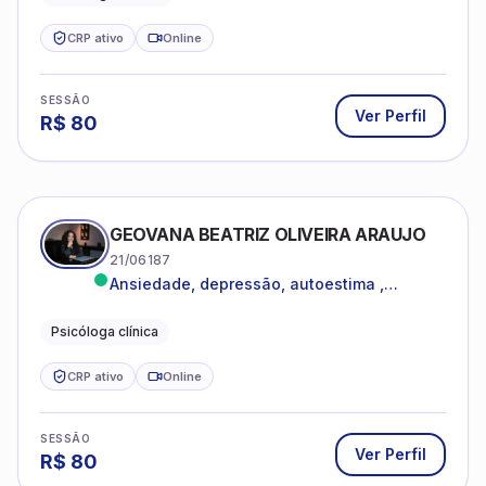
CRP ativo
Online
SESSÃO
Ver Perfil
R$
80
GEOVANA BEATRIZ OLIVEIRA ARAUJO
21/06187
Ansiedade, depressão, autoestima ,
autoconhecimento
Psicóloga clínica
CRP ativo
Online
SESSÃO
Ver Perfil
R$
80