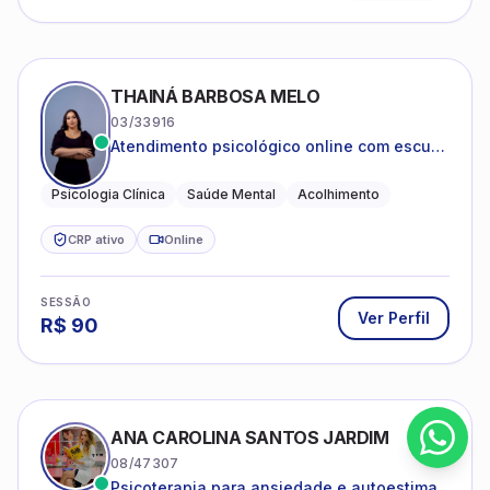
THAINÁ BARBOSA MELO
03/33916
Atendimento psicológico online com escuta
acolhedora e foco no seu bem-estar
emocional
Psicologia Clínica
Saúde Mental
Acolhimento
CRP ativo
Online
SESSÃO
Ver Perfil
R$
90
ANA CAROLINA SANTOS JARDIM
08/47307
Psicoterapia para ansiedade e autoestima