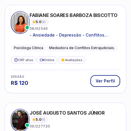
FABIANE SOARES BARBOZA BISCOTTO
5.0
(
3
)
08/42549
- Ansiedade - Depressão - Conflitos
conjugais - Conflitos familiares e
relacionamentos - Autoestima -
Psicóloga Clínica
Mediadora de Conflitos Extrajudiciais.
Desenvolvimento emocional
CRP ativo
Online
Avaliações
SESSÃO
Ver Perfil
R$
120
JOSÉ AUGUSTO SANTOS JÚNIOR
5.0
(
1
)
06/227720