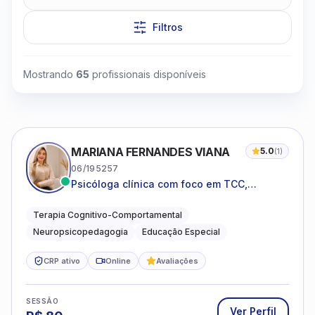
Filtros
Mostrando
65
profissionais disponíveis
Clique para assistir
MARIANA FERNANDES VIANA
5.0
(
1
)
06/195257
Psicóloga clínica com foco em TCC,
neuropsicopedagogia e acompanhamento
do neurodesenvolvimento.
Terapia Cognitivo-Comportamental
Neuropsicopedagogia
Educação Especial
CRP ativo
Online
Avaliações
SESSÃO
Ver Perfil