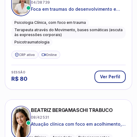
04/38739
Foca em traumas do desenvolvimento e
traumas complexos
Psicologia Clínica, com foco em trauma
Terapeuta através do Movimento, bases somáticas (escuta
às expressões corporais)
Psicotraumatologia
CRP ativo
Online
SESSÃO
Ver Perfil
R$
80
BEATRIZ BERGAMASCHI TRABUCO
08/42531
Atuação clínica com foco em acolhimento,
autoestima, ansiedade e transições de vida