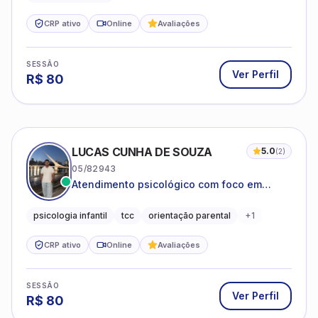
CRP ativo
Online
Avaliações
SESSÃO
Ver Perfil
R$
80
LUCAS CUNHA DE SOUZA
5.0
(
2
)
05/82943
Atendimento psicológico com foco em
Terapia Cognitivo-Comportamental (TCC),
promovendo equilíbrio emocional e
psicologia infantil
tcc
orientação parental
+
1
qualidade de vida.
CRP ativo
Online
Avaliações
SESSÃO
Ver Perfil
R$
80