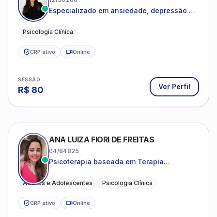
Especializado em ansiedade, depressão e
desenvolvimento emocional
Psicologia Clínica
CRP ativo
Online
SESSÃO
Ver Perfil
R$
80
ANA LUIZA FIORI DE FREITAS
04/84825
Psicoterapia baseada em Terapia
Cognitivo-Comportamental
Adultos e Adolescentes
Psicologia Clínica
CRP ativo
Online