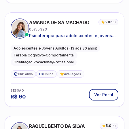
AMANDA DE SÁ MACHADO
5.0
(
10
)
05/55323
Psicoterapia para adolescentes e jovens
adultos com foco em ansiedade,
autoestima, relações e orientação
Adolescentes e Jovens Adultos (13 aos 30 anos)
profissional
Terapia Cognitivo-Comportamental
Orientação Vocacional/Profissional
CRP ativo
Online
Avaliações
SESSÃO
Ver Perfil
R$
90
RAQUEL BENTO DA SILVA
5.0
(
8
)