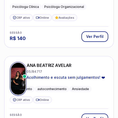
profissional.
Psicóloga Clínica
Psicóloga Organizacional
CRP ativo
Online
Avaliações
SESSÃO
Ver Perfil
R$
140
ANA BEATRIZ AVELAR
05/84717
Acolhimento e escuta sem julgamentos! ❤️
Acolhimento
autoconhecimento
Ansiedade
CRP ativo
Online
SESSÃO