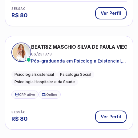
SESSÃO
Ver Perfil
R$
80
BEATRIZ MASCHIO SILVA DE PAULA VIEGAS
06/231373
Pós-graduanda em Psicologia Existencial,
Psicologia Social e Psicologia Hospitalar e
da Saúde.
Psicologia Existencial
Psicologia Social
Psicologia Hospitalar e da Saúde
CRP ativo
Online
SESSÃO
Ver Perfil
R$
80