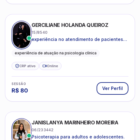
GERCILIANE HOLANDA QUEIROZ
15/8540
experiência no atendimento de pacientes
ansiosos, com histórico de pensamentos
catastróficos e comportamentos
experiência de atuação na psicologia clínica
autolesivos.
CRP ativo
Online
SESSÃO
Ver Perfil
R$
80
JANISLANYA MARINHEIRO MOREIRA
06/233442
Psicoterapia para adultos e adolescentes.