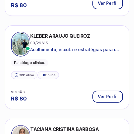
Ver Perfil
R$
80
KLEBER ARAUJO QUEIROZ
03/29615
Acolhimento, escuta e estratégias para uma
vida mais saudável.
Psicólogo clínico.
CRP ativo
Online
SESSÃO
Ver Perfil
R$
80
TACIANA CRISTINA BARBOSA