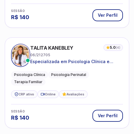
SESSÃO
Ver Perfil
R$
140
TALITA KANEBLEY
5.0
(
4
)
06/212705
Especializada em Psicologia Clínica e
Perinatal para adolescentes, adultos e
famílias
Psicologia Clínica
Psicologia Perinatal
Terapia Familiar
CRP ativo
Online
Avaliações
SESSÃO
Ver Perfil
R$
140