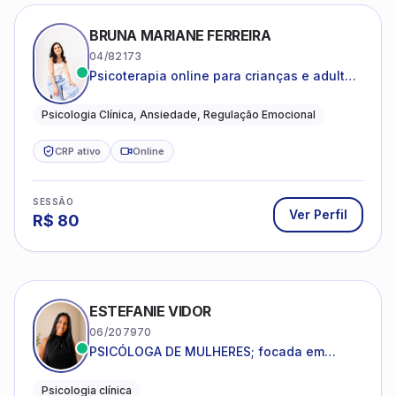
BRUNA MARIANE FERREIRA
04/82173
Psicoterapia online para crianças e adultos
que desejam compreender suas emoções,
reduzir a ansiedade e construir uma vida
Psicologia Clínica, Ansiedade, Regulação Emocional
com mais equilíbrio e sentido
CRP ativo
Online
SESSÃO
Ver Perfil
R$
80
ESTEFANIE VIDOR
06/207970
PSICÓLOGA DE MULHERES; focada em
melhorar relacionamentos os conflitos,
dentro da sua realidade.
Psicologia clínica