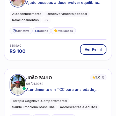
Ajudo pessoas a desenvolver equilíbrio
emocional e relações mais saudáveis
Autoconhecimento
Desenvolvimento pessoal
Relacionamentos
+
2
CRP ativo
Online
Avaliações
SESSÃO
Ver Perfil
R$
100
JOÃO PAULO
5.0
(
3
)
06/213068
Atendimento em TCC para ansiedade,
estresse e desenvolvimento de autonomia
emocional
Terapia Cognitivo-Comportamental
Saúde Emocional Masculina
Adolescentes e Adultos