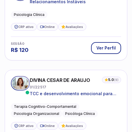
Relacionamentos Instáveis
Psicologia Clínica
CRP ativo
Online
Avaliações
SESSÃO
Ver Perfil
R$
120
DIVINA CESAR DE ARAUJO
5.0
(
9
)
01/22517
TCC e desenvolvimento emocional para
adultos e idosos
Terapia Cognitivo-Comportamental
Psicologia Organizacional
Psicóloga Clínica
CRP ativo
Online
Avaliações