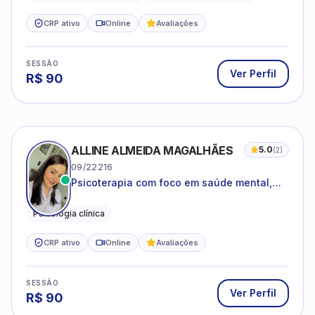
CRP ativo
Online
Avaliações
SESSÃO
Ver Perfil
R$
90
ALLINE ALMEIDA MAGALHÃES
5.0
(
2
)
09/22216
Psicoterapia com foco em saúde mental,
relações interpessoais e autoestima para
adolescentes e adultos.
Psicologia clínica
CRP ativo
Online
Avaliações
SESSÃO
Ver Perfil
R$
90