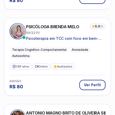
R$
80
PSICÓLOGA BRENDA MELO
5.0
(
1
)
09/22111
Psicoterapia em TCC com foco em bem-
estar emocional e estratégias práticas para
o cotidiano
Terapia Cognitivo-Comportamental
Ansiedade
Autoestima
CRP ativo
Online
Avaliações
SESSÃO
Ver Perfil
R$
80
ANTONIO MAGNO BRITO DE OLIVEIRA SILVA