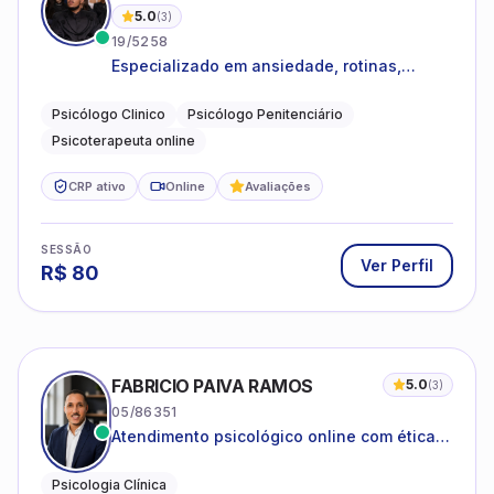
5.0
(
3
)
19/5258
Especializado em ansiedade, rotinas,
dificuldades emocionais, conflitos
familiares e questões comportamentais.
Psicólogo Clinico
Psicólogo Penitenciário
Psicoterapeuta online
CRP ativo
Online
Avaliações
SESSÃO
Ver Perfil
R$
80
FABRICIO PAIVA RAMOS
5.0
(
3
)
05/86351
Atendimento psicológico online com ética,
sigilo e acolhimento.
Psicologia Clínica