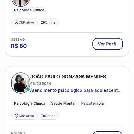
Psicóloga Clínica
CRP ativo
Online
SESSÃO
Ver Perfil
R$
80
JOÃO PAULO GONZAGA MENDES
06/235054
Atendimento psicológico para adolescentes
e adultos com foco em ansiedade,
depressão e autoestima.
Psicologia Clínica
Saúde Mental
Psicoterapia
CRP ativo
Online
SESSÃO