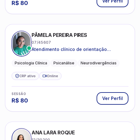
Ver Perfil
R$
80
PÂMELA PEREIRA PIRES
07/45607
Atendimento clínico de orientação
psicanalítica para adolescentes, adultos e
crianças neurotípicas
Psicologia Clínica
Psicanálise
Neurodivergências
CRP ativo
Online
SESSÃO
Ver Perfil
R$
80
ANA LARA ROQUE
12/30200