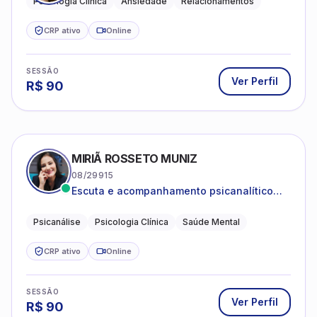
Psicologia Clínica
Ansiedade
Relacionamentos
CRP ativo
Online
SESSÃO
Ver Perfil
R$
90
MIRIÃ ROSSETO MUNIZ
08/29915
Escuta e acompanhamento psicanalítico
para adultos e adolescentes.
Psicanálise
Psicologia Clínica
Saúde Mental
CRP ativo
Online
SESSÃO
Ver Perfil
R$
90