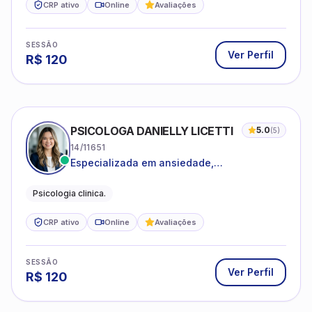
CRP ativo
Online
Avaliações
SESSÃO
Ver Perfil
R$
120
PSICOLOGA DANIELLY LICETTI
5.0
(
5
)
14/11651
Especializada em ansiedade,
autoconhecimento, depressão.
Psicologia clinica.
CRP ativo
Online
Avaliações
SESSÃO
Ver Perfil
R$
120