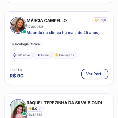
MÁRCIA CAMPELLO
5.0
(
1
)
07/09259
Atuando na clínica há mais de 25 anos,
amparada pela psicanálise e suas
estruturas, com experiência em
Psicologia Clínica
atendimento a jovens e adultos.
CRP ativo
Online
Avaliações
SESSÃO
Ver Perfil
R$
90
RAQUEL TEREZINHA DA SILVA BIONDI
5.0
(
9
)
08/42512