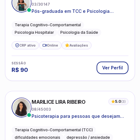
03/30147
Pós-graduada em TCC e Psicologia
Hospitalar e da Saúde
Terapia Cognitivo-Comportamental
Psicologia Hospitalar
Psicologia da Saúde
CRP ativo
Online
Avaliações
SESSÃO
Ver Perfil
R$
90
MARILICE LIRA RIBEIRO
5.0
(
3
)
08/45003
Psicoterapia para pessoas que desejam
compreender as emoções e lidar com as
dificuldades do dia a dia
Terapia Cognitivo-Comportamental (TCC)
dificuldades emocionais
depressão / ansiedade