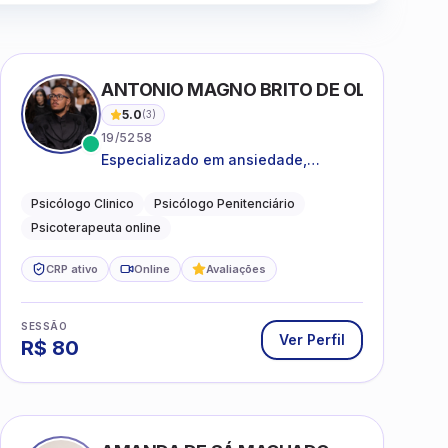
ANTONIO MAGNO BRITO DE OLIVEIRA SI
5.0
(
3
)
19/5258
Especializado em ansiedade,
rotinas, dificuldades emocionais,
conflitos familiares e questões
Psicólogo Clinico
Psicólogo Penitenciário
comportamentais.
Psicoterapeuta online
CRP ativo
Online
Avaliações
SESSÃO
Ver Perfil
R$
80