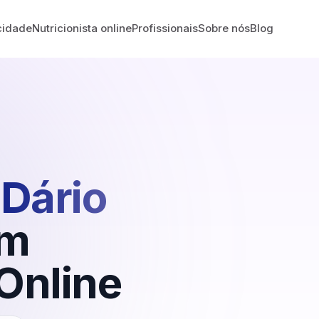
cidade
Nutricionista online
Profissionais
Sobre nós
Blog
Dário
m
Online