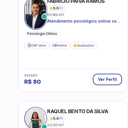
FABRICIO PAIVA RAMOS
5.0
(
3
)
05/86351
Atendimento psicológico online com
ética, sigilo e acolhimento.
Psicologia Clínica
CRP ativo
Online
Avaliações
SESSÃO
Ver Perfil
R$
80
RAQUEL BENTO DA SILVA
5.0
(
8
)
03/30147