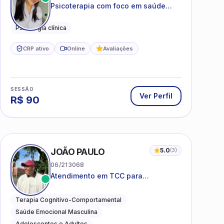
Psicoterapia com foco em saúde
mental, relações interpessoais e
autoestima para adolescentes e
Psicologia clínica
adultos.
CRP ativo
Online
Avaliações
SESSÃO
Ver Perfil
R$
90
I
JOÃO PAULO
5.0
(
3
)
06/213068
Atendimento em TCC para
ansiedade, estresse e
desenvolvimento de autonomia
Terapia Cognitivo-Comportamental
emocional
Saúde Emocional Masculina
Adolescentes e Adultos