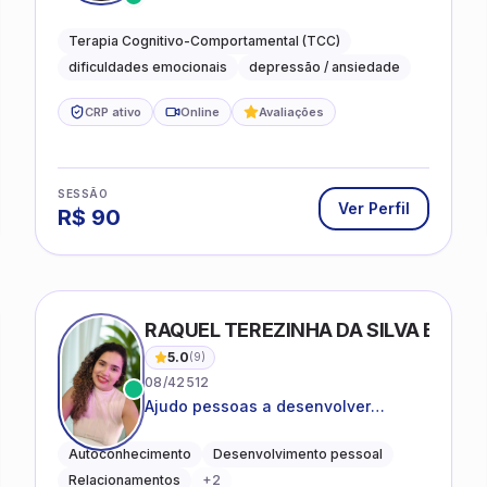
desejam compreender as emoções e
lidar com as dificuldades do dia a
Terapia Cognitivo-Comportamental (TCC)
dia
dificuldades emocionais
depressão / ansiedade
CRP ativo
Online
Avaliações
SESSÃO
Ver Perfil
R$
90
RAQUEL TEREZINHA DA SILVA BIOND
5.0
(
9
)
08/42512
Ajudo pessoas a desenvolver
equilíbrio emocional e relações mais
saudáveis
Autoconhecimento
Desenvolvimento pessoal
Relacionamentos
+
2