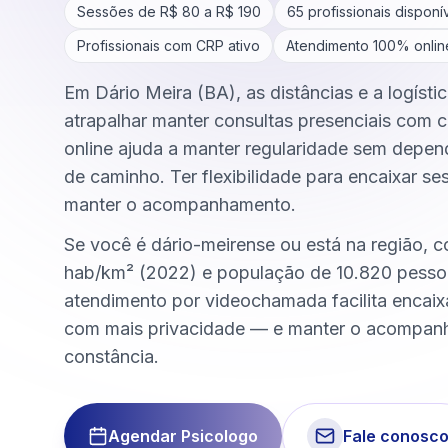
Sessões de R$
80
a R$
190
65
profissionais disponí
Profissionais com CRP ativo
Atendimento 100% onlin
Em Dário Meira (BA), as distâncias e a logísti
atrapalhar manter consultas presenciais com c
online ajuda a manter regularidade sem depen
de caminho. Ter flexibilidade para encaixar se
manter o acompanhamento.
Se você é dário-meirense ou está na região, 
hab/km² (2022) e população de 10.820 pesso
atendimento por videochamada facilita encai
com mais privacidade — e manter o acompa
constância.
Agendar Psicologo
Fale conosc