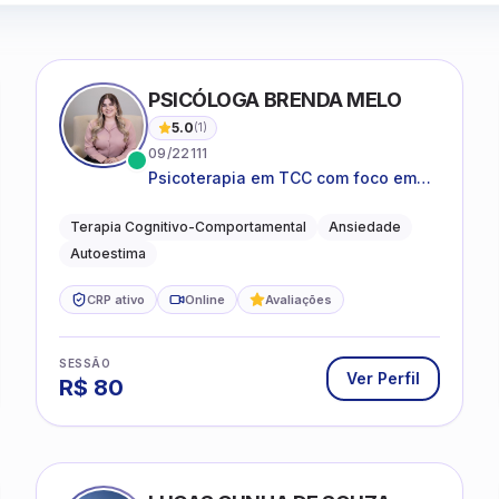
PSICÓLOGA BRENDA MELO
5.0
(
1
)
09/22111
Psicoterapia em TCC com foco em
bem-estar emocional e estratégias
práticas para o cotidiano
Terapia Cognitivo-Comportamental
Ansiedade
Autoestima
CRP ativo
Online
Avaliações
SESSÃO
Ver Perfil
R$
80