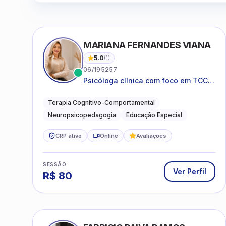
MARIANA FERNANDES VIANA
5.0
(
1
)
06/195257
Psicóloga clínica com foco em TCC,
neuropsicopedagogia e
acompanhamento do
Terapia Cognitivo-Comportamental
neurodesenvolvimento.
Neuropsicopedagogia
Educação Especial
CRP ativo
Online
Avaliações
SESSÃO
Ver Perfil
R$
80