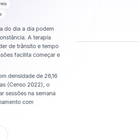
veis
e
ca do dia a dia podem
onstância. A terapia
der de trânsito e tempo
ssões facilita começar e
Comece hoje
Online e sigiloso
com densidade de 26,16
as (Censo 2022), o
xar sessões na semana
nhamento com
o