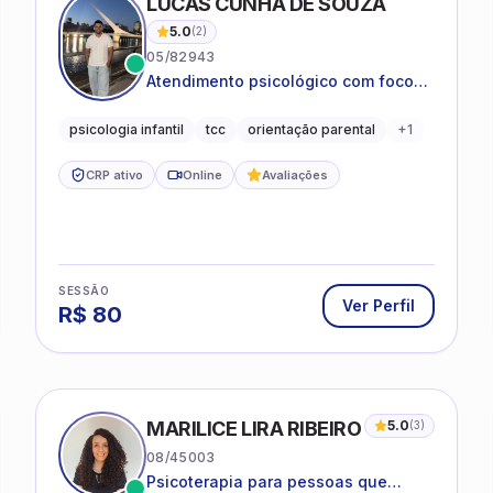
LUCAS CUNHA DE SOUZA
5.0
(
2
)
05/82943
Atendimento psicológico com foco
em Terapia Cognitivo-
Comportamental (TCC), promovendo
psicologia infantil
tcc
orientação parental
+
1
equilíbrio emocional e qualidade de
vida.
CRP ativo
Online
Avaliações
SESSÃO
Ver Perfil
R$
80
MARILICE LIRA RIBEIRO
5.0
(
3
)
08/45003
Psicoterapia para pessoas que