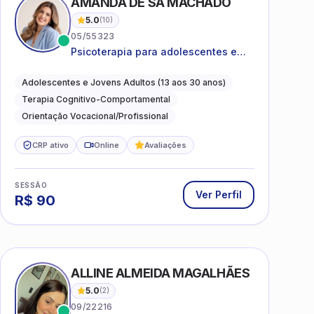
AMANDA DE SÁ MACHADO
5.0
(
10
)
05/55323
Psicoterapia para adolescentes e
jovens adultos com foco em
ansiedade, autoestima, relações e
Adolescentes e Jovens Adultos (13 aos 30 anos)
orientação profissional
Terapia Cognitivo-Comportamental
Orientação Vocacional/Profissional
CRP ativo
Online
Avaliações
SESSÃO
Ver Perfil
R$
90
ALLINE ALMEIDA MAGALHÃES
5.0
(
2
)
09/22216