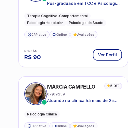
Pós-graduada em TCC e Psicologia
Hospitalar e da Saúde
Terapia Cognitivo-Comportamental
Psicologia Hospitalar
Psicologia da Saúde
CRP ativo
Online
Avaliações
SESSÃO
Ver Perfil
R$
90
MÁRCIA CAMPELLO
5.0
(
1
)
07/09259
Atuando na clínica há mais de 25
anos, amparada pela psicanálise e
suas estruturas, com experiência em
Psicologia Clínica
atendimento a jovens e adultos.
CRP ativo
Online
Avaliações