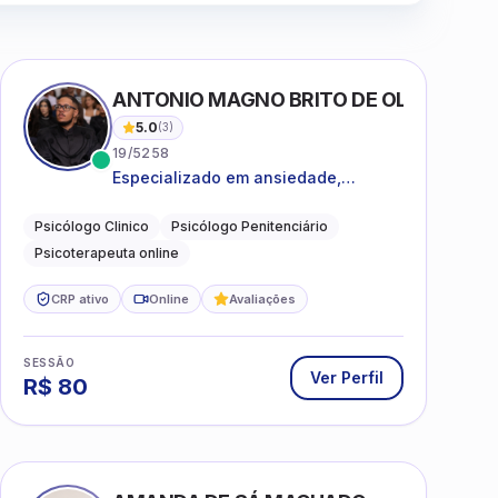
ANTONIO MAGNO BRITO DE OLIVEIRA SI
5.0
(
3
)
19/5258
Especializado em ansiedade,
rotinas, dificuldades emocionais,
conflitos familiares e questões
Psicólogo Clinico
Psicólogo Penitenciário
comportamentais.
Psicoterapeuta online
CRP ativo
Online
Avaliações
SESSÃO
Ver Perfil
R$
80