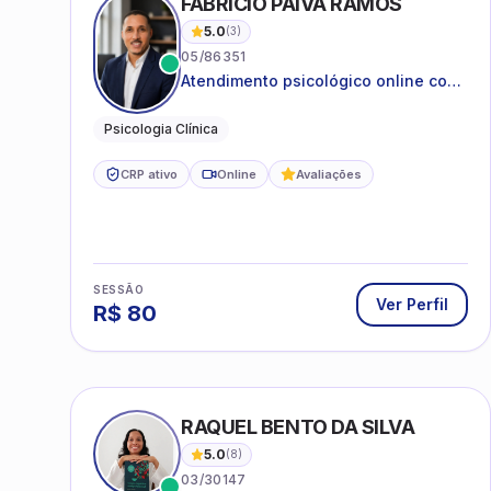
FABRICIO PAIVA RAMOS
5.0
(
3
)
05/86351
Atendimento psicológico online com
ética, sigilo e acolhimento.
Psicologia Clínica
CRP ativo
Online
Avaliações
SESSÃO
Ver Perfil
R$
80
RAQUEL BENTO DA SILVA
5.0
(
8
)
03/30147