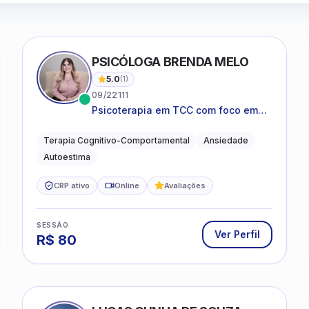
PSICÓLOGA BRENDA MELO
5.0
(
1
)
09/22111
Psicoterapia em TCC com foco em
bem-estar emocional e estratégias
práticas para o cotidiano
Terapia Cognitivo-Comportamental
Ansiedade
Autoestima
CRP ativo
Online
Avaliações
SESSÃO
Ver Perfil
R$
80