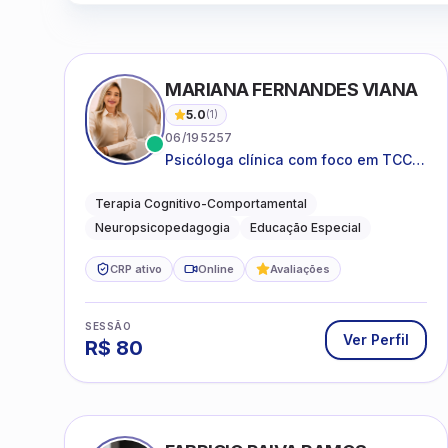
MARIANA FERNANDES VIANA
5.0
(
1
)
06/195257
Psicóloga clínica com foco em TCC,
neuropsicopedagogia e
acompanhamento do
Terapia Cognitivo-Comportamental
neurodesenvolvimento.
Neuropsicopedagogia
Educação Especial
CRP ativo
Online
Avaliações
SESSÃO
Ver Perfil
R$
80