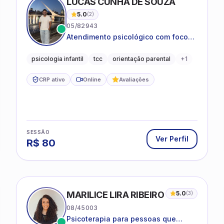
LUCAS CUNHA DE SOUZA
5.0
(
2
)
05/82943
Atendimento psicológico com foco
em Terapia Cognitivo-
Comportamental (TCC), promovendo
psicologia infantil
tcc
orientação parental
+
1
equilíbrio emocional e qualidade de
vida.
CRP ativo
Online
Avaliações
SESSÃO
Ver Perfil
R$
80
MARILICE LIRA RIBEIRO
5.0
(
3
)
08/45003
Psicoterapia para pessoas que