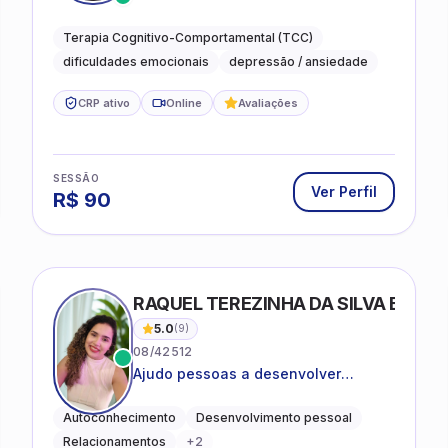
desejam compreender as emoções e
lidar com as dificuldades do dia a
Terapia Cognitivo-Comportamental (TCC)
dia
dificuldades emocionais
depressão / ansiedade
CRP ativo
Online
Avaliações
SESSÃO
Ver Perfil
R$
90
RAQUEL TEREZINHA DA SILVA BIOND
5.0
(
9
)
08/42512
Ajudo pessoas a desenvolver
equilíbrio emocional e relações mais
saudáveis
Autoconhecimento
Desenvolvimento pessoal
Relacionamentos
+
2