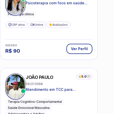
Psicoterapia com foco em saúde
mental, relações interpessoais e
autoestima para adolescentes e
Psicologia clínica
adultos.
CRP ativo
Online
Avaliações
SESSÃO
Ver Perfil
R$
90
I
JOÃO PAULO
5.0
(
3
)
06/213068
Atendimento em TCC para
ansiedade, estresse e
desenvolvimento de autonomia
Terapia Cognitivo-Comportamental
emocional
Saúde Emocional Masculina
Adolescentes e Adultos