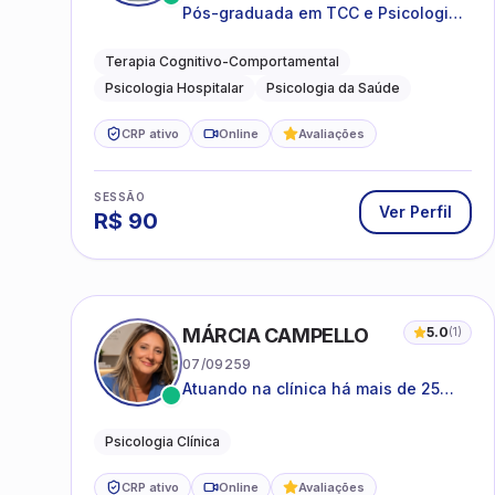
Pós-graduada em TCC e Psicologia
Hospitalar e da Saúde
Terapia Cognitivo-Comportamental
Psicologia Hospitalar
Psicologia da Saúde
CRP ativo
Online
Avaliações
SESSÃO
Ver Perfil
R$
90
MÁRCIA CAMPELLO
5.0
(
1
)
07/09259
Atuando na clínica há mais de 25
anos, amparada pela psicanálise e
suas estruturas, com experiência em
Psicologia Clínica
atendimento a jovens e adultos.
CRP ativo
Online
Avaliações