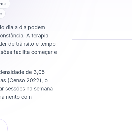
veis
e
 do dia a dia podem
onstância. A terapia
der de trânsito e tempo
ssões facilita começar e
Comece hoje
Online e sigiloso
 densidade de 3,05
as (Censo 2022), o
xar sessões na semana
nhamento com
o