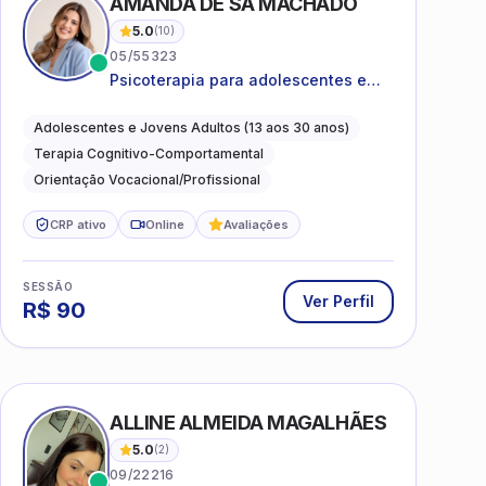
AMANDA DE SÁ MACHADO
5.0
(
10
)
05/55323
Psicoterapia para adolescentes e
jovens adultos com foco em
ansiedade, autoestima, relações e
Adolescentes e Jovens Adultos (13 aos 30 anos)
orientação profissional
Terapia Cognitivo-Comportamental
Orientação Vocacional/Profissional
CRP ativo
Online
Avaliações
SESSÃO
Ver Perfil
R$
90
ALLINE ALMEIDA MAGALHÃES
5.0
(
2
)
09/22216