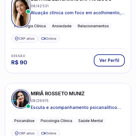
08/42531
Atuação clínica com foco em acolhimento,
autoestima, ansiedade e transições de vida
Psicologia Clínica
Ansiedade
Relacionamentos
CRP ativo
Online
SESSÃO
Ver Perfil
R$
90
MIRIÃ ROSSETO MUNIZ
08/29915
Escuta e acompanhamento psicanalítico
para adultos e adolescentes.
Psicanálise
Psicologia Clínica
Saúde Mental
CRP ativo
Online