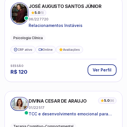
JOSÉ AUGUSTO SANTOS JÚNIOR
5.0
(
1
)
06/227720
Relacionamentos Instáveis
Psicologia Clínica
CRP ativo
Online
Avaliações
SESSÃO
Ver Perfil
R$
120
DIVINA CESAR DE ARAUJO
5.0
(
9
)
01/22517
TCC e desenvolvimento emocional para
adultos e idosos
Terapia Cognitivo-Comportamental