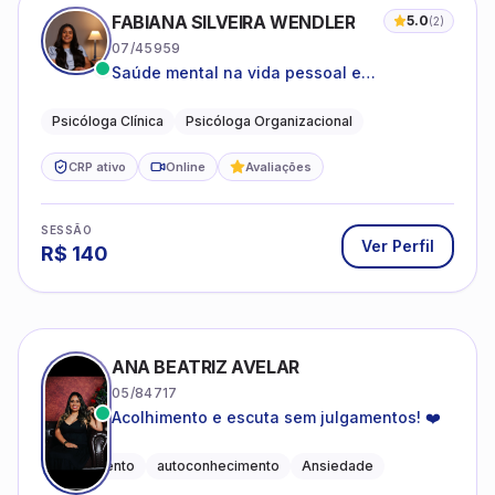
FABIANA SILVEIRA WENDLER
5.0
(
2
)
07/45959
Saúde mental na vida pessoal e
profissional.
Psicóloga Clínica
Psicóloga Organizacional
CRP ativo
Online
Avaliações
SESSÃO
Ver Perfil
R$
140
ANA BEATRIZ AVELAR
05/84717
Acolhimento e escuta sem julgamentos! ❤️
Acolhimento
autoconhecimento
Ansiedade