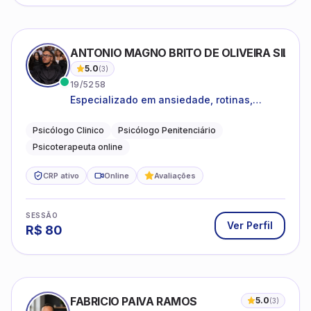
ANTONIO MAGNO BRITO DE OLIVEIRA SILVA
5.0
(
3
)
19/5258
Especializado em ansiedade, rotinas,
dificuldades emocionais, conflitos
familiares e questões comportamentais.
Psicólogo Clinico
Psicólogo Penitenciário
Psicoterapeuta online
CRP ativo
Online
Avaliações
SESSÃO
Ver Perfil
R$
80
FABRICIO PAIVA RAMOS
5.0
(
3
)