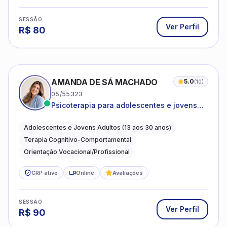
SESSÃO
Ver Perfil
R$
80
AMANDA DE SÁ MACHADO
5.0
(
10
)
05/55323
Psicoterapia para adolescentes e jovens
adultos com foco em ansiedade,
autoestima, relações e orientação
Adolescentes e Jovens Adultos (13 aos 30 anos)
profissional
Terapia Cognitivo-Comportamental
Orientação Vocacional/Profissional
CRP ativo
Online
Avaliações
SESSÃO
Ver Perfil
R$
90