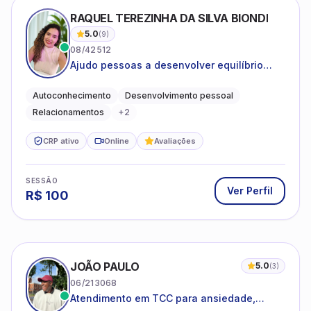
RAQUEL TEREZINHA DA SILVA BIONDI
5.0
(
9
)
08/42512
Ajudo pessoas a desenvolver equilíbrio
emocional e relações mais saudáveis
Autoconhecimento
Desenvolvimento pessoal
Relacionamentos
+
2
CRP ativo
Online
Avaliações
SESSÃO
Ver Perfil
R$
100
JOÃO PAULO
5.0
(
3
)
06/213068
Atendimento em TCC para ansiedade,