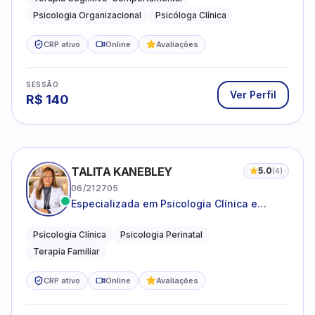
Psicologia Organizacional
Psicóloga Clínica
CRP ativo
Online
Avaliações
SESSÃO
Ver Perfil
R$
140
TALITA KANEBLEY
5.0
(
4
)
06/212705
Especializada em Psicologia Clínica e
Perinatal para adolescentes, adultos e
famílias
Psicologia Clínica
Psicologia Perinatal
Terapia Familiar
CRP ativo
Online
Avaliações