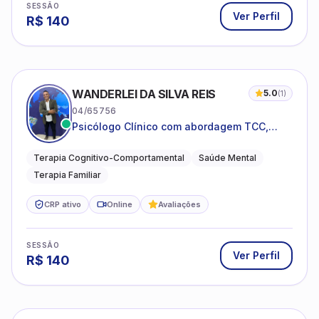
SESSÃO
Ver Perfil
R$
140
WANDERLEI DA SILVA REIS
5.0
(
1
)
04/65756
Psicólogo Clínico com abordagem TCC,
especializado em saúde mental e terapia
sistêmica
Terapia Cognitivo-Comportamental
Saúde Mental
Terapia Familiar
CRP ativo
Online
Avaliações
SESSÃO
Ver Perfil
R$
140