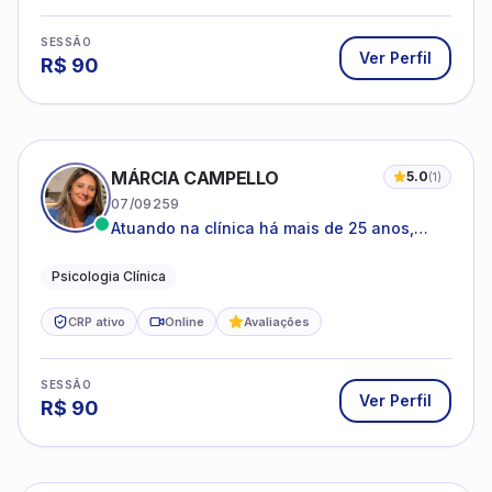
SESSÃO
Ver Perfil
R$
90
MÁRCIA CAMPELLO
5.0
(
1
)
07/09259
Atuando na clínica há mais de 25 anos,
amparada pela psicanálise e suas
estruturas, com experiência em
Psicologia Clínica
atendimento a jovens e adultos.
CRP ativo
Online
Avaliações
SESSÃO
Ver Perfil
R$
90