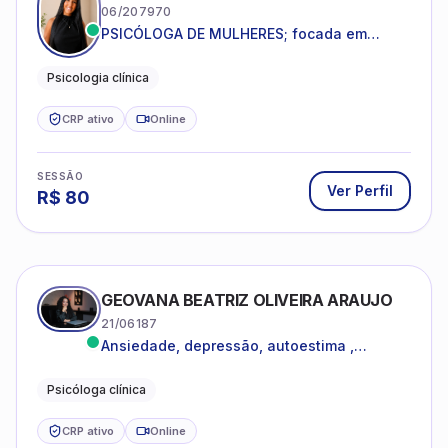
06/207970
PSICÓLOGA DE MULHERES; focada em
melhorar relacionamentos os conflitos,
dentro da sua realidade.
Psicologia clínica
CRP ativo
Online
SESSÃO
Ver Perfil
R$
80
GEOVANA BEATRIZ OLIVEIRA ARAUJO
21/06187
Ansiedade, depressão, autoestima ,
autoconhecimento
Psicóloga clínica
CRP ativo
Online