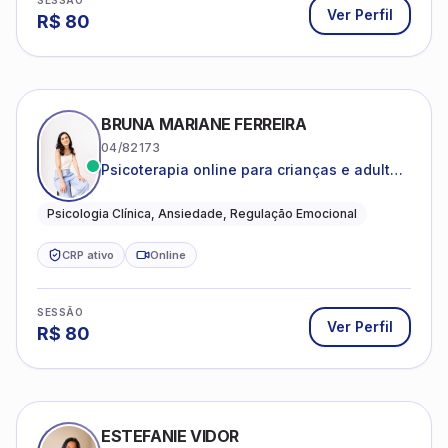
SESSÃO
Ver Perfil
R$
80
BRUNA MARIANE FERREIRA
04/82173
Psicoterapia online para crianças e adultos
que desejam compreender suas emoções,
reduzir a ansiedade e construir uma vida
Psicologia Clínica, Ansiedade, Regulação Emocional
com mais equilíbrio e sentido
CRP ativo
Online
SESSÃO
Ver Perfil
R$
80
ESTEFANIE VIDOR