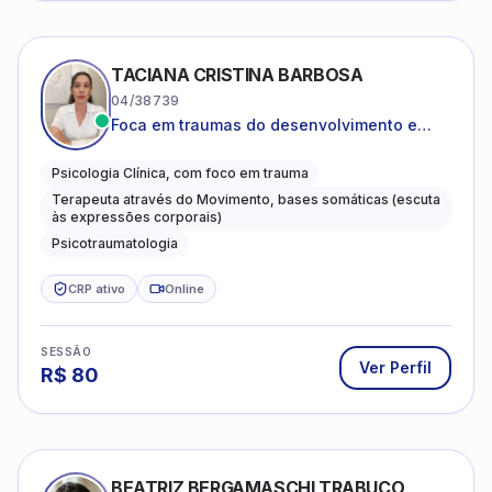
TACIANA CRISTINA BARBOSA
04/38739
Foca em traumas do desenvolvimento e
traumas complexos
Psicologia Clínica, com foco em trauma
Terapeuta através do Movimento, bases somáticas (escuta
às expressões corporais)
Psicotraumatologia
CRP ativo
Online
SESSÃO
Ver Perfil
R$
80
BEATRIZ BERGAMASCHI TRABUCO