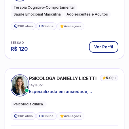
estresse e desenvolvimento de autonomia
emocional
Terapia Cognitivo-Comportamental
Saúde Emocional Masculina
Adolescentes e Adultos
CRP ativo
Online
Avaliações
SESSÃO
Ver Perfil
R$
120
PSICOLOGA DANIELLY LICETTI
5.0
(
5
)
14/11651
Especializada em ansiedade,
autoconhecimento, depressão.
Psicologia clinica.
CRP ativo
Online
Avaliações