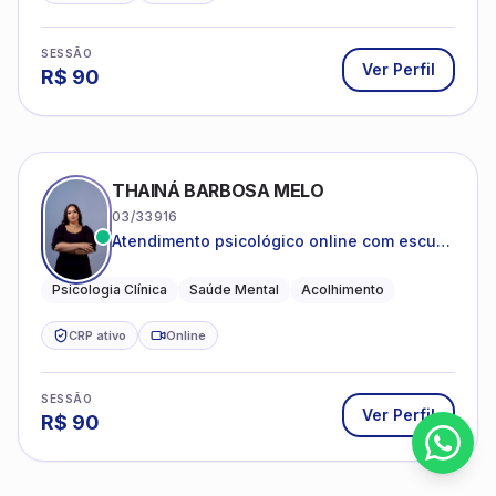
SESSÃO
Ver Perfil
R$
90
THAINÁ BARBOSA MELO
03/33916
Atendimento psicológico online com escuta
acolhedora e foco no seu bem-estar
emocional
Psicologia Clínica
Saúde Mental
Acolhimento
CRP ativo
Online
SESSÃO
Ver Perfil
R$
90