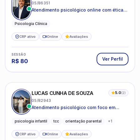
05/86351
Atendimento psicológico online com ética,
sigilo e acolhimento.
Psicologia Clínica
CRP ativo
Online
Avaliações
SESSÃO
Ver Perfil
R$
80
LUCAS CUNHA DE SOUZA
5.0
(
2
)
05/82943
Atendimento psicológico com foco em
Terapia Cognitivo-Comportamental (TCC),
promovendo equilíbrio emocional e
psicologia infantil
tcc
orientação parental
+
1
qualidade de vida.
CRP ativo
Online
Avaliações