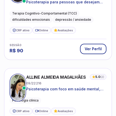
Psicoterapia para pessoas que desejam
compreender as emoções e lidar com as
dificuldades do dia a dia
Terapia Cognitivo-Comportamental (TCC)
dificuldades emocionais
depressão / ansiedade
CRP ativo
Online
Avaliações
SESSÃO
Ver Perfil
R$
90
ALLINE ALMEIDA MAGALHÃES
5.0
(
2
)
09/22216
Psicoterapia com foco em saúde mental,
relações interpessoais e autoestima para
adolescentes e adultos.
Psicologia clínica
CRP ativo
Online
Avaliações