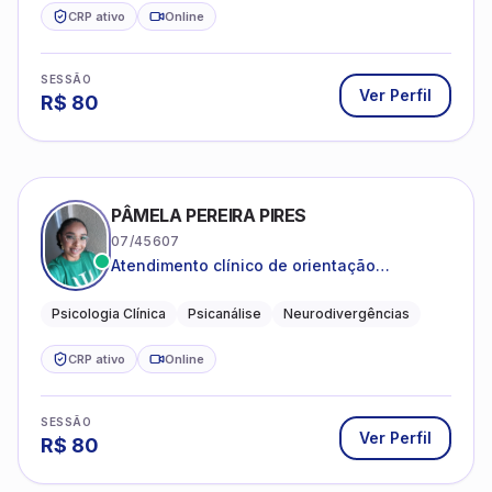
CRP ativo
Online
SESSÃO
Ver Perfil
R$
80
PÂMELA PEREIRA PIRES
07/45607
Atendimento clínico de orientação
psicanalítica para adolescentes, adultos e
crianças neurotípicas
Psicologia Clínica
Psicanálise
Neurodivergências
CRP ativo
Online
SESSÃO
Ver Perfil
R$
80