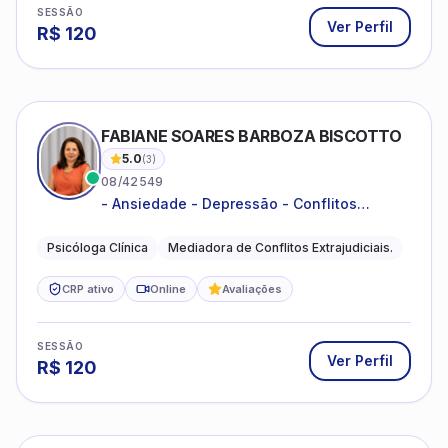
SESSÃO
Ver Perfil
R$
120
FABIANE SOARES BARBOZA BISCOTTO
5.0
(
3
)
08/42549
- Ansiedade - Depressão - Conflitos
conjugais - Conflitos familiares e
relacionamentos - Autoestima -
Psicóloga Clínica
Mediadora de Conflitos Extrajudiciais.
Desenvolvimento emocional
CRP ativo
Online
Avaliações
SESSÃO
Ver Perfil
R$
120