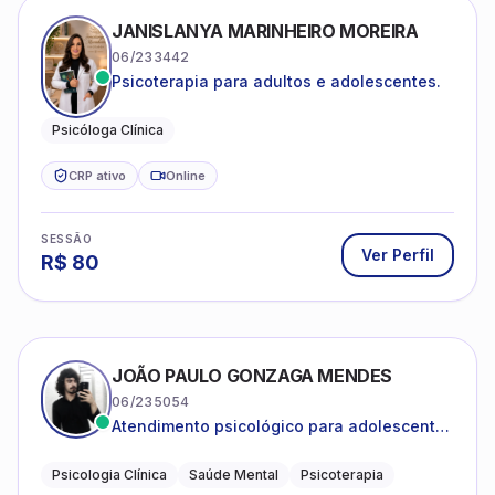
JANISLANYA MARINHEIRO MOREIRA
06/233442
Psicoterapia para adultos e adolescentes.
Psicóloga Clínica
CRP ativo
Online
SESSÃO
Ver Perfil
R$
80
JOÃO PAULO GONZAGA MENDES
06/235054
Atendimento psicológico para adolescentes
e adultos com foco em ansiedade,
depressão e autoestima.
Psicologia Clínica
Saúde Mental
Psicoterapia