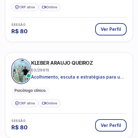
CRP ativo
Online
SESSÃO
Ver Perfil
R$
80
KLEBER ARAUJO QUEIROZ
03/29615
Acolhimento, escuta e estratégias para uma
vida mais saudável.
Psicólogo clínico.
CRP ativo
Online
SESSÃO
Ver Perfil
R$
80