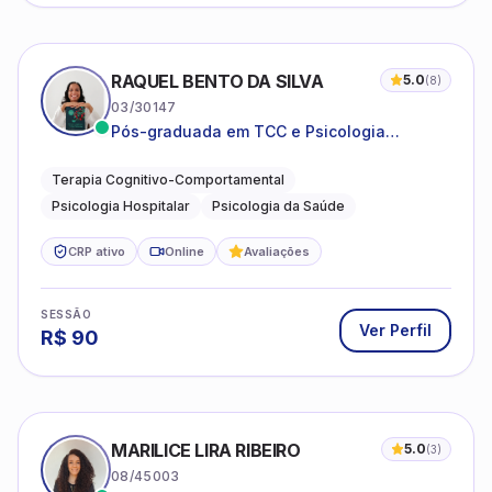
RAQUEL BENTO DA SILVA
5.0
(
8
)
03/30147
Pós-graduada em TCC e Psicologia
Hospitalar e da Saúde
Terapia Cognitivo-Comportamental
Psicologia Hospitalar
Psicologia da Saúde
CRP ativo
Online
Avaliações
SESSÃO
Ver Perfil
R$
90
MARILICE LIRA RIBEIRO
5.0
(
3
)
08/45003