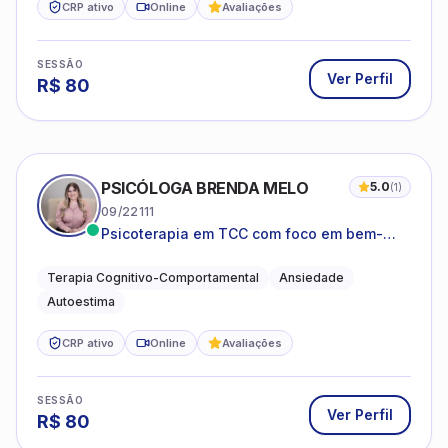
CRP ativo
Online
Avaliações
SESSÃO
Ver Perfil
R$
80
PSICÓLOGA BRENDA MELO
5.0
(
1
)
09/22111
Psicoterapia em TCC com foco em bem-
estar emocional e estratégias práticas para
o cotidiano
Terapia Cognitivo-Comportamental
Ansiedade
Autoestima
CRP ativo
Online
Avaliações
SESSÃO
Ver Perfil
R$
80