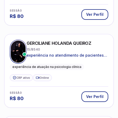
SESSÃO
Ver Perfil
R$
80
GERCILIANE HOLANDA QUEIROZ
15/8540
experiência no atendimento de pacientes
ansiosos, com histórico de pensamentos
catastróficos e comportamentos
experiência de atuação na psicologia clínica
autolesivos.
CRP ativo
Online
SESSÃO
Ver Perfil
R$
80