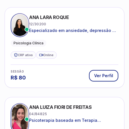
ANA LARA ROQUE
12/30200
Especializado em ansiedade, depressão e
desenvolvimento emocional
Psicologia Clínica
CRP ativo
Online
SESSÃO
Ver Perfil
R$
80
ANA LUIZA FIORI DE FREITAS
04/84825
Psicoterapia baseada em Terapia
Cognitivo-Comportamental