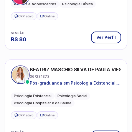
Adultos e Adolescentes
Psicologia Clínica
CRP ativo
Online
SESSÃO
Ver Perfil
R$
80
BEATRIZ MASCHIO SILVA DE PAULA VIEGAS
06/231373
Pós-graduanda em Psicologia Existencial,
Psicologia Social e Psicologia Hospitalar e
da Saúde.
Psicologia Existencial
Psicologia Social
Psicologia Hospitalar e da Saúde
CRP ativo
Online