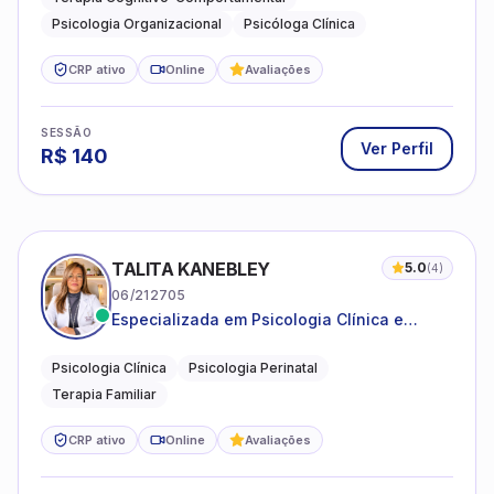
Psicologia Organizacional
Psicóloga Clínica
CRP ativo
Online
Avaliações
SESSÃO
Ver Perfil
R$
140
TALITA KANEBLEY
5.0
(
4
)
06/212705
Especializada em Psicologia Clínica e
Perinatal para adolescentes, adultos e
famílias
Psicologia Clínica
Psicologia Perinatal
Terapia Familiar
CRP ativo
Online
Avaliações