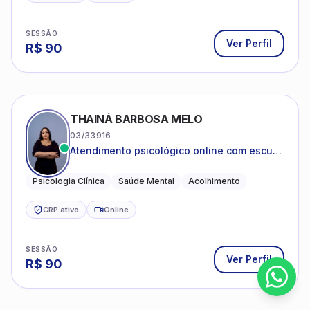
SESSÃO
Ver Perfil
R$
90
THAINÁ BARBOSA MELO
03/33916
Atendimento psicológico online com escuta
acolhedora e foco no seu bem-estar
emocional
Psicologia Clínica
Saúde Mental
Acolhimento
CRP ativo
Online
SESSÃO
Ver Perfil
R$
90