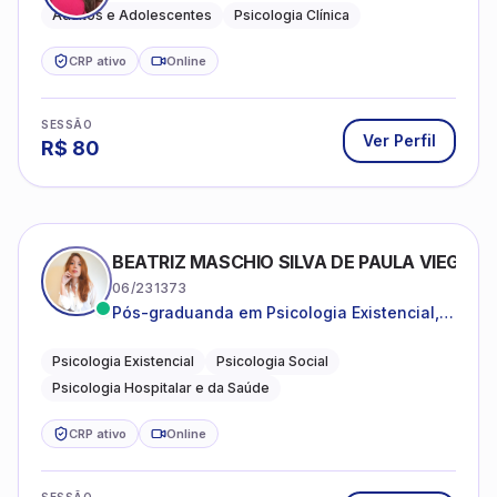
Adultos e Adolescentes
Psicologia Clínica
CRP ativo
Online
SESSÃO
Ver Perfil
R$
80
BEATRIZ MASCHIO SILVA DE PAULA VIEGAS
06/231373
Pós-graduanda em Psicologia Existencial,
Psicologia Social e Psicologia Hospitalar e
da Saúde.
Psicologia Existencial
Psicologia Social
Psicologia Hospitalar e da Saúde
CRP ativo
Online