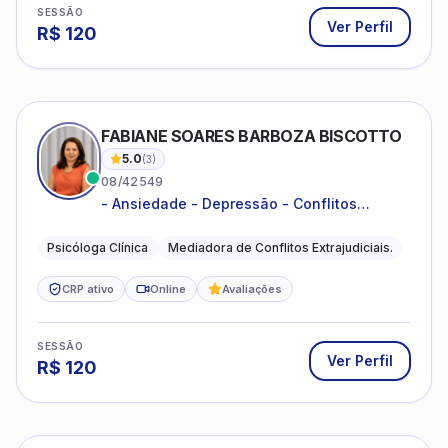
SESSÃO
Ver Perfil
R$
120
FABIANE SOARES BARBOZA BISCOTTO
5.0
(
3
)
08/42549
- Ansiedade - Depressão - Conflitos
conjugais - Conflitos familiares e
relacionamentos - Autoestima -
Psicóloga Clínica
Mediadora de Conflitos Extrajudiciais.
Desenvolvimento emocional
CRP ativo
Online
Avaliações
SESSÃO
Ver Perfil
R$
120