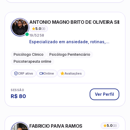
ANTONIO MAGNO BRITO DE OLIVEIRA SILVA
5.0
(
3
)
19/5258
Especializado em ansiedade, rotinas,
dificuldades emocionais, conflitos
familiares e questões comportamentais.
Psicólogo Clinico
Psicólogo Penitenciário
Psicoterapeuta online
CRP ativo
Online
Avaliações
SESSÃO
Ver Perfil
R$
80
FABRICIO PAIVA RAMOS
5.0
(
3
)