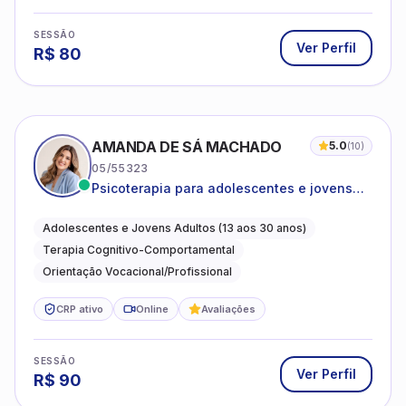
SESSÃO
Ver Perfil
R$
80
AMANDA DE SÁ MACHADO
5.0
(
10
)
05/55323
Psicoterapia para adolescentes e jovens
adultos com foco em ansiedade,
autoestima, relações e orientação
Adolescentes e Jovens Adultos (13 aos 30 anos)
profissional
Terapia Cognitivo-Comportamental
Orientação Vocacional/Profissional
CRP ativo
Online
Avaliações
SESSÃO
Ver Perfil
R$
90