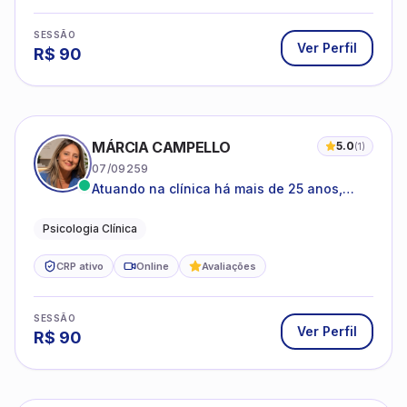
SESSÃO
Ver Perfil
R$
90
MÁRCIA CAMPELLO
5.0
(
1
)
07/09259
Atuando na clínica há mais de 25 anos,
amparada pela psicanálise e suas
estruturas, com experiência em
Psicologia Clínica
atendimento a jovens e adultos.
CRP ativo
Online
Avaliações
SESSÃO
Ver Perfil
R$
90