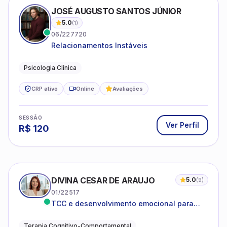
JOSÉ AUGUSTO SANTOS JÚNIOR
5.0
(
1
)
06/227720
Relacionamentos Instáveis
Psicologia Clínica
CRP ativo
Online
Avaliações
SESSÃO
Ver Perfil
R$
120
DIVINA CESAR DE ARAUJO
5.0
(
9
)
01/22517
TCC e desenvolvimento emocional para
adultos e idosos
Terapia Cognitivo-Comportamental