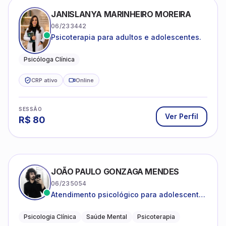
JANISLANYA MARINHEIRO MOREIRA
06/233442
Psicoterapia para adultos e adolescentes.
Psicóloga Clínica
CRP ativo
Online
SESSÃO
Ver Perfil
R$
80
JOÃO PAULO GONZAGA MENDES
06/235054
Atendimento psicológico para adolescentes
e adultos com foco em ansiedade,
depressão e autoestima.
Psicologia Clínica
Saúde Mental
Psicoterapia