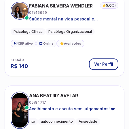
FABIANA SILVEIRA WENDLER
5.0
(
2
)
07/45959
Saúde mental na vida pessoal e
profissional.
Psicóloga Clínica
Psicóloga Organizacional
CRP ativo
Online
Avaliações
SESSÃO
Ver Perfil
R$
140
ANA BEATRIZ AVELAR
05/84717
Acolhimento e escuta sem julgamentos! ❤️
Acolhimento
autoconhecimento
Ansiedade