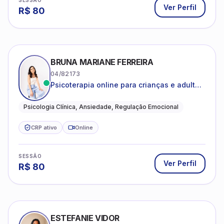
SESSÃO
Ver Perfil
R$
80
BRUNA MARIANE FERREIRA
04/82173
Psicoterapia online para crianças e adultos
que desejam compreender suas emoções,
reduzir a ansiedade e construir uma vida
Psicologia Clínica, Ansiedade, Regulação Emocional
com mais equilíbrio e sentido
CRP ativo
Online
SESSÃO
Ver Perfil
R$
80
ESTEFANIE VIDOR