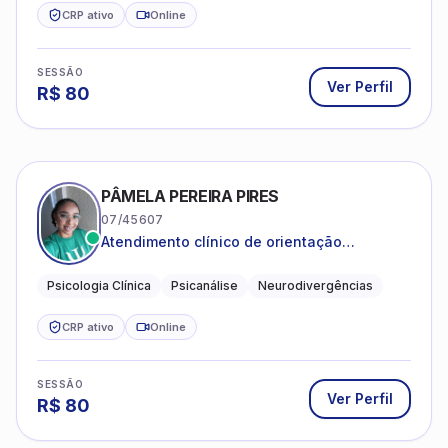
CRP ativo
Online
SESSÃO
Ver Perfil
R$
80
PÂMELA PEREIRA PIRES
07/45607
Atendimento clínico de orientação
psicanalítica para adolescentes, adultos e
crianças neurotípicas
Psicologia Clínica
Psicanálise
Neurodivergências
CRP ativo
Online
SESSÃO
Ver Perfil
R$
80