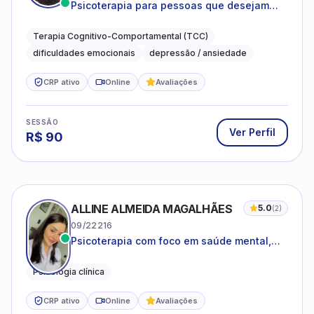
Psicoterapia para pessoas que desejam
compreender as emoções e lidar com as
dificuldades do dia a dia
Terapia Cognitivo-Comportamental (TCC)
dificuldades emocionais
depressão / ansiedade
CRP ativo
Online
Avaliações
SESSÃO
Ver Perfil
R$
90
ALLINE ALMEIDA MAGALHÃES
5.0
(
2
)
09/22216
Psicoterapia com foco em saúde mental,
relações interpessoais e autoestima para
adolescentes e adultos.
Psicologia clínica
CRP ativo
Online
Avaliações