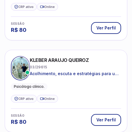
CRP ativo
Online
SESSÃO
Ver Perfil
R$
80
KLEBER ARAUJO QUEIROZ
03/29615
Acolhimento, escuta e estratégias para uma
vida mais saudável.
Psicólogo clínico.
CRP ativo
Online
SESSÃO
Ver Perfil
R$
80