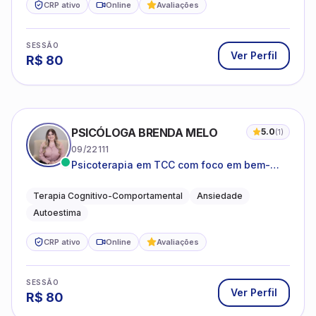
CRP ativo
Online
Avaliações
SESSÃO
Ver Perfil
R$
80
PSICÓLOGA BRENDA MELO
5.0
(
1
)
09/22111
Psicoterapia em TCC com foco em bem-
estar emocional e estratégias práticas para
o cotidiano
Terapia Cognitivo-Comportamental
Ansiedade
Autoestima
CRP ativo
Online
Avaliações
SESSÃO
Ver Perfil
R$
80