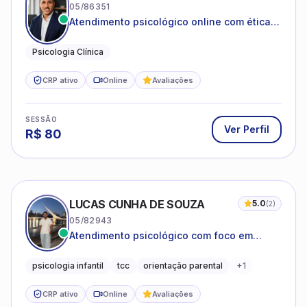
05/86351
Atendimento psicológico online com ética,
sigilo e acolhimento.
Psicologia Clínica
CRP ativo
Online
Avaliações
SESSÃO
Ver Perfil
R$
80
LUCAS CUNHA DE SOUZA
5.0
(
2
)
05/82943
Atendimento psicológico com foco em
Terapia Cognitivo-Comportamental (TCC),
promovendo equilíbrio emocional e
psicologia infantil
tcc
orientação parental
+
1
qualidade de vida.
CRP ativo
Online
Avaliações