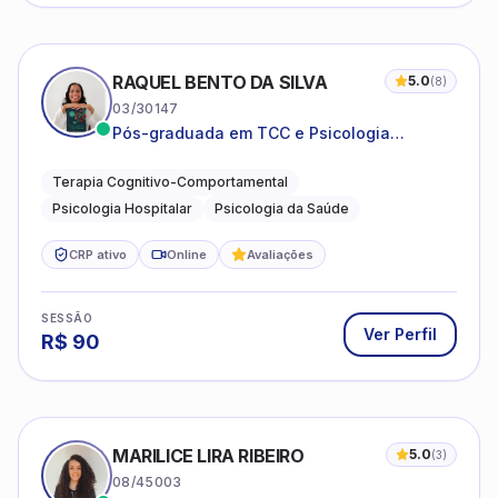
RAQUEL BENTO DA SILVA
5.0
(
8
)
03/30147
Pós-graduada em TCC e Psicologia
Hospitalar e da Saúde
Terapia Cognitivo-Comportamental
Psicologia Hospitalar
Psicologia da Saúde
CRP ativo
Online
Avaliações
SESSÃO
Ver Perfil
R$
90
MARILICE LIRA RIBEIRO
5.0
(
3
)
08/45003