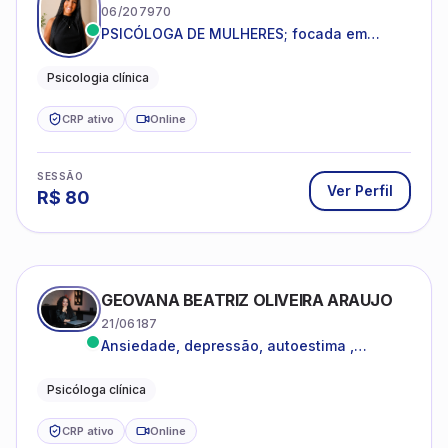
06/207970
PSICÓLOGA DE MULHERES; focada em
melhorar relacionamentos os conflitos,
dentro da sua realidade.
Psicologia clínica
CRP ativo
Online
SESSÃO
Ver Perfil
R$
80
GEOVANA BEATRIZ OLIVEIRA ARAUJO
21/06187
Ansiedade, depressão, autoestima ,
autoconhecimento
Psicóloga clínica
CRP ativo
Online