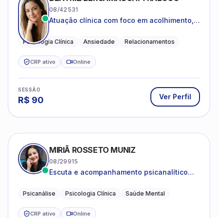
08/42531
Atuação clínica com foco em acolhimento,
autoestima, ansiedade e transições de vida
Psicologia Clínica
Ansiedade
Relacionamentos
CRP ativo
Online
SESSÃO
Ver Perfil
R$
90
MIRIÃ ROSSETO MUNIZ
08/29915
Escuta e acompanhamento psicanalítico
para adultos e adolescentes.
Psicanálise
Psicologia Clínica
Saúde Mental
CRP ativo
Online