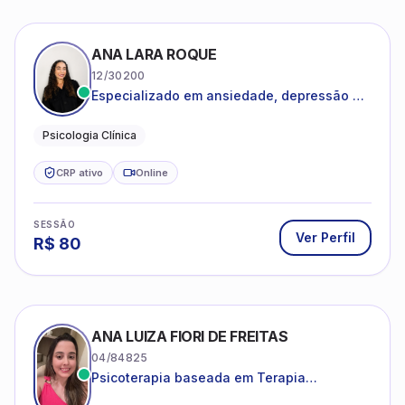
ANA LARA ROQUE
12/30200
Especializado em ansiedade, depressão e
desenvolvimento emocional
Psicologia Clínica
CRP ativo
Online
SESSÃO
Ver Perfil
R$
80
ANA LUIZA FIORI DE FREITAS
04/84825
Psicoterapia baseada em Terapia
Cognitivo-Comportamental