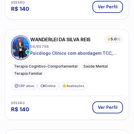
SESSÃO
Ver Perfil
R$
140
WANDERLEI DA SILVA REIS
5.0
(
1
)
04/65756
Psicólogo Clínico com abordagem TCC,
especializado em saúde mental e terapia
sistêmica
Terapia Cognitivo-Comportamental
Saúde Mental
Terapia Familiar
CRP ativo
Online
Avaliações
SESSÃO
Ver Perfil
R$
140