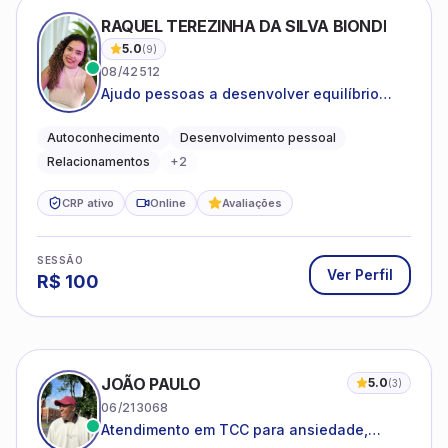
RAQUEL TEREZINHA DA SILVA BIONDI
5.0
(
9
)
08/42512
Ajudo pessoas a desenvolver equilíbrio
emocional e relações mais saudáveis
Autoconhecimento
Desenvolvimento pessoal
Relacionamentos
+
2
CRP ativo
Online
Avaliações
SESSÃO
Ver Perfil
R$
100
JOÃO PAULO
5.0
(
3
)
06/213068
Atendimento em TCC para ansiedade,