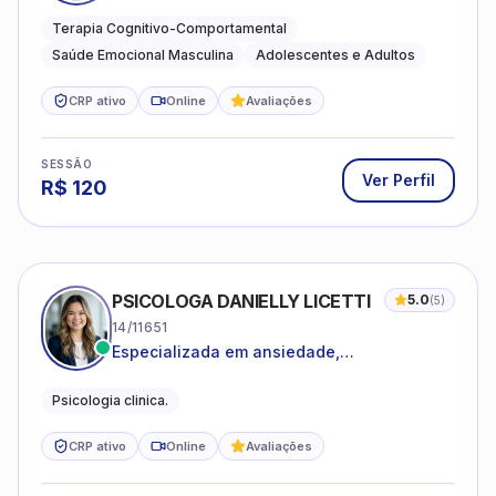
estresse e desenvolvimento de autonomia
emocional
Terapia Cognitivo-Comportamental
Saúde Emocional Masculina
Adolescentes e Adultos
CRP ativo
Online
Avaliações
SESSÃO
Ver Perfil
R$
120
PSICOLOGA DANIELLY LICETTI
5.0
(
5
)
14/11651
Especializada em ansiedade,
autoconhecimento, depressão.
Psicologia clinica.
CRP ativo
Online
Avaliações