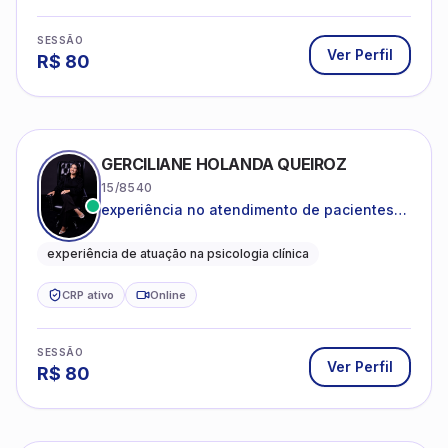
SESSÃO
Ver Perfil
R$
80
GERCILIANE HOLANDA QUEIROZ
15/8540
experiência no atendimento de pacientes
ansiosos, com histórico de pensamentos
catastróficos e comportamentos
experiência de atuação na psicologia clínica
autolesivos.
CRP ativo
Online
SESSÃO
Ver Perfil
R$
80