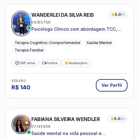
WANDERLEI DA SILVA REIS
5.0
(
1
)
04/65756
Psicólogo Clínico com abordagem TCC,
especializado em saúde mental e terapia
sistêmica
Terapia Cognitivo-Comportamental
Saúde Mental
Terapia Familiar
CRP ativo
Online
Avaliações
SESSÃO
Ver Perfil
R$
140
FABIANA SILVEIRA WENDLER
5.0
(
2
)
07/45959
Saúde mental na vida pessoal e