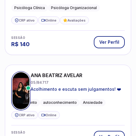
profissional.
Psicóloga Clínica
Psicóloga Organizacional
CRP ativo
Online
Avaliações
SESSÃO
Ver Perfil
R$
140
ANA BEATRIZ AVELAR
05/84717
Acolhimento e escuta sem julgamentos! ❤️
Acolhimento
autoconhecimento
Ansiedade
CRP ativo
Online
SESSÃO