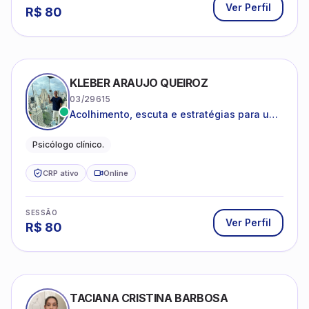
Ver Perfil
R$
80
KLEBER ARAUJO QUEIROZ
03/29615
Acolhimento, escuta e estratégias para uma
vida mais saudável.
Psicólogo clínico.
CRP ativo
Online
SESSÃO
Ver Perfil
R$
80
TACIANA CRISTINA BARBOSA