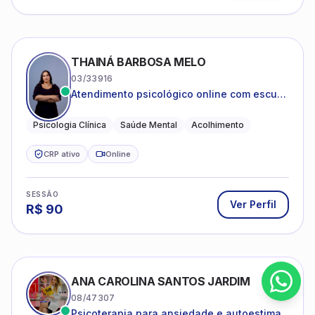
THAINÁ BARBOSA MELO
03/33916
Atendimento psicológico online com escuta
acolhedora e foco no seu bem-estar
emocional
Psicologia Clínica
Saúde Mental
Acolhimento
CRP ativo
Online
SESSÃO
Ver Perfil
R$
90
ANA CAROLINA SANTOS JARDIM
08/47307
Psicoterapia para ansiedade e autoestima