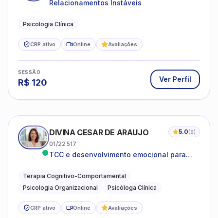
Relacionamentos Instáveis
Psicologia Clínica
CRP ativo
Online
Avaliações
SESSÃO
Ver Perfil
R$
120
DIVINA CESAR DE ARAUJO
5.0
(
9
)
01/22517
TCC e desenvolvimento emocional para
adultos e idosos
Terapia Cognitivo-Comportamental
Psicologia Organizacional
Psicóloga Clínica
CRP ativo
Online
Avaliações