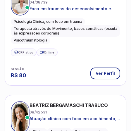
04/38739
Foca em traumas do desenvolvimento e
traumas complexos
Psicologia Clínica, com foco em trauma
Terapeuta através do Movimento, bases somáticas (escuta
às expressões corporais)
Psicotraumatologia
CRP ativo
Online
SESSÃO
Ver Perfil
R$
80
BEATRIZ BERGAMASCHI TRABUCO
08/42531
Atuação clínica com foco em acolhimento,
autoestima, ansiedade e transições de vida