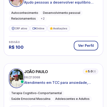
Ajudo pessoas a desenvolver equilíbrio
emocional e relações mais saudáveis
Autoconhecimento
Desenvolvimento pessoal
Relacionamentos
+
2
CRP ativo
Online
Avaliações
SESSÃO
Ver Perfil
R$
100
JOÃO PAULO
5.0
(
3
)
06/213068
Atendimento em TCC para ansiedade,
estresse e desenvolvimento de autonomia
emocional
Terapia Cognitivo-Comportamental
Saúde Emocional Masculina
Adolescentes e Adultos