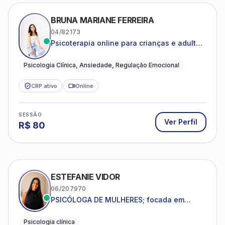
BRUNA MARIANE FERREIRA
04/82173
Psicoterapia online para crianças e adultos
que desejam compreender suas emoções,
reduzir a ansiedade e construir uma vida
Psicologia Clínica, Ansiedade, Regulação Emocional
com mais equilíbrio e sentido
CRP ativo
Online
SESSÃO
Ver Perfil
R$
80
ESTEFANIE VIDOR
06/207970
PSICÓLOGA DE MULHERES; focada em
melhorar relacionamentos os conflitos,
dentro da sua realidade.
Psicologia clínica