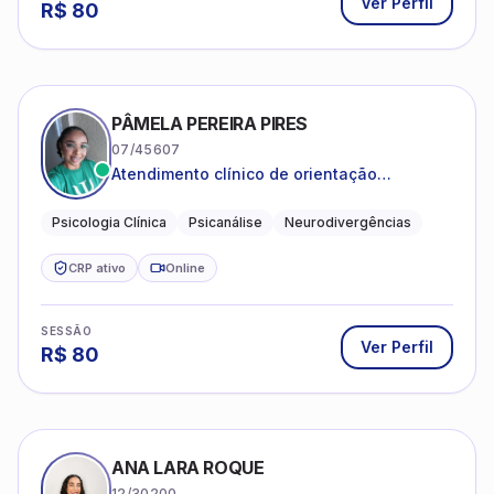
Ver Perfil
R$
80
PÂMELA PEREIRA PIRES
07/45607
Atendimento clínico de orientação
psicanalítica para adolescentes, adultos e
crianças neurotípicas
Psicologia Clínica
Psicanálise
Neurodivergências
CRP ativo
Online
SESSÃO
Ver Perfil
R$
80
ANA LARA ROQUE
12/30200