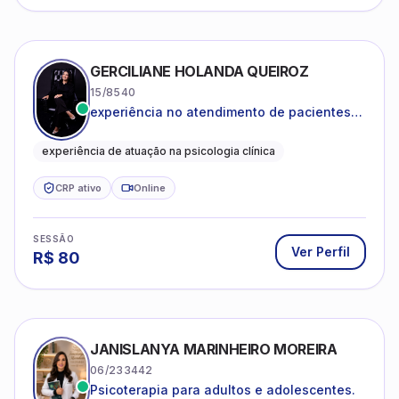
GERCILIANE HOLANDA QUEIROZ
15/8540
experiência no atendimento de pacientes
ansiosos, com histórico de pensamentos
catastróficos e comportamentos
experiência de atuação na psicologia clínica
autolesivos.
CRP ativo
Online
SESSÃO
Ver Perfil
R$
80
JANISLANYA MARINHEIRO MOREIRA
06/233442
Psicoterapia para adultos e adolescentes.