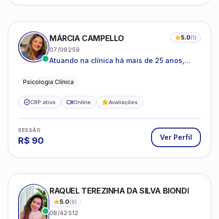
MÁRCIA CAMPELLO
5.0
(
1
)
07/09259
Atuando na clínica há mais de 25 anos,
amparada pela psicanálise e suas
estruturas, com experiência em
Psicologia Clínica
atendimento a jovens e adultos.
CRP ativo
Online
Avaliações
SESSÃO
Ver Perfil
R$
90
RAQUEL TEREZINHA DA SILVA BIONDI
5.0
(
9
)
08/42512