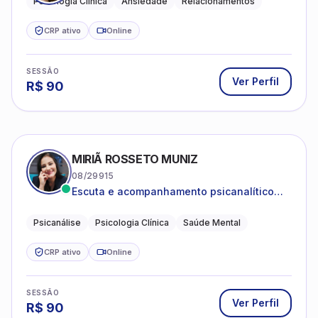
Psicologia Clínica
Ansiedade
Relacionamentos
CRP ativo
Online
SESSÃO
Ver Perfil
R$
90
MIRIÃ ROSSETO MUNIZ
08/29915
Escuta e acompanhamento psicanalítico
para adultos e adolescentes.
Psicanálise
Psicologia Clínica
Saúde Mental
CRP ativo
Online
SESSÃO
Ver Perfil
R$
90