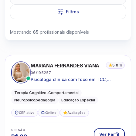
Filtros
Mostrando
65
profissionais disponíveis
Clique para assistir
MARIANA FERNANDES VIANA
5.0
(
1
)
06/195257
Psicóloga clínica com foco em TCC,
neuropsicopedagogia e acompanhamento
do neurodesenvolvimento.
Terapia Cognitivo-Comportamental
Neuropsicopedagogia
Educação Especial
CRP ativo
Online
Avaliações
SESSÃO
Ver Perfil