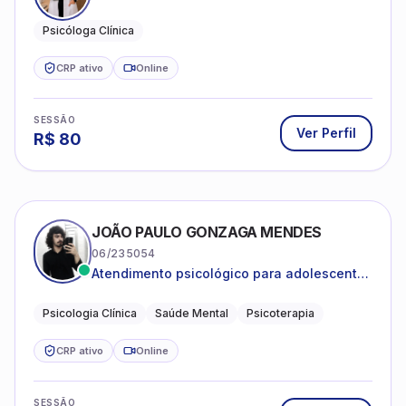
Psicóloga Clínica
CRP ativo
Online
SESSÃO
Ver Perfil
R$
80
JOÃO PAULO GONZAGA MENDES
06/235054
Atendimento psicológico para adolescentes
e adultos com foco em ansiedade,
depressão e autoestima.
Psicologia Clínica
Saúde Mental
Psicoterapia
CRP ativo
Online
SESSÃO