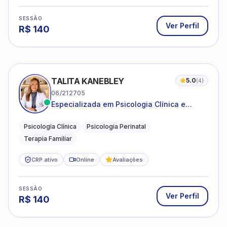
SESSÃO
Ver Perfil
R$
140
TALITA KANEBLEY
5.0
(
4
)
06/212705
Especializada em Psicologia Clínica e
Perinatal para adolescentes, adultos e
famílias
Psicologia Clínica
Psicologia Perinatal
Terapia Familiar
CRP ativo
Online
Avaliações
SESSÃO
Ver Perfil
R$
140