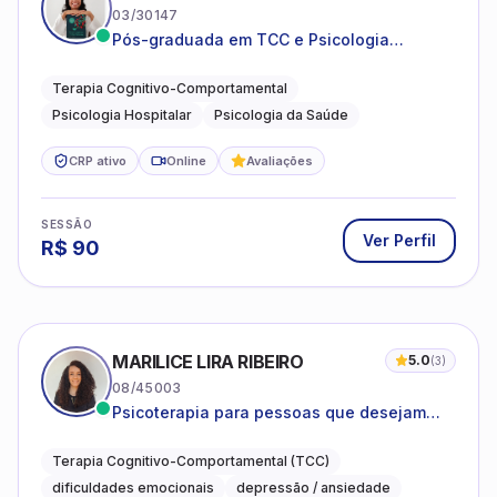
03/30147
Pós-graduada em TCC e Psicologia
Hospitalar e da Saúde
Terapia Cognitivo-Comportamental
Psicologia Hospitalar
Psicologia da Saúde
CRP ativo
Online
Avaliações
SESSÃO
Ver Perfil
R$
90
MARILICE LIRA RIBEIRO
5.0
(
3
)
08/45003
Psicoterapia para pessoas que desejam
compreender as emoções e lidar com as
dificuldades do dia a dia
Terapia Cognitivo-Comportamental (TCC)
dificuldades emocionais
depressão / ansiedade