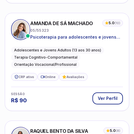
AMANDA DE SÁ MACHADO
5.0
(
10
)
05/55323
Psicoterapia para adolescentes e jovens
adultos com foco em ansiedade,
autoestima, relações e orientação
Adolescentes e Jovens Adultos (13 aos 30 anos)
profissional
Terapia Cognitivo-Comportamental
Orientação Vocacional/Profissional
CRP ativo
Online
Avaliações
SESSÃO
Ver Perfil
R$
90
RAQUEL BENTO DA SILVA
5.0
(
8
)