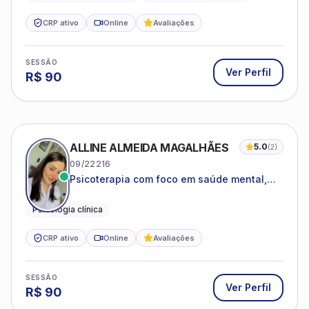
CRP ativo
Online
Avaliações
SESSÃO
Ver Perfil
R$
90
ALLINE ALMEIDA MAGALHÃES
5.0
(
2
)
09/22216
Psicoterapia com foco em saúde mental,
relações interpessoais e autoestima para
adolescentes e adultos.
Psicologia clínica
CRP ativo
Online
Avaliações
SESSÃO
Ver Perfil
R$
90