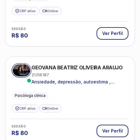
CRP ativo
Online
SESSÃO
Ver Perfil
R$
80
GEOVANA BEATRIZ OLIVEIRA ARAUJO
21/06187
Ansiedade, depressão, autoestima ,
autoconhecimento
Psicóloga clínica
CRP ativo
Online
SESSÃO
Ver Perfil
R$
80