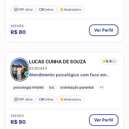
CRP ativo
Online
Avaliações
SESSÃO
Ver Perfil
R$
80
LUCAS CUNHA DE SOUZA
5.0
(
2
)
05/82943
Atendimento psicológico com foco em
Terapia Cognitivo-Comportamental (TCC),
promovendo equilíbrio emocional e
psicologia infantil
tcc
orientação parental
+
1
qualidade de vida.
CRP ativo
Online
Avaliações
SESSÃO
Ver Perfil
R$
80