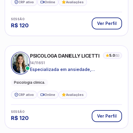
CRP ativo
Online
Avaliações
SESSÃO
Ver Perfil
R$
120
PSICOLOGA DANIELLY LICETTI
5.0
(
5
)
14/11651
Especializada em ansiedade,
autoconhecimento, depressão.
Psicologia clinica.
CRP ativo
Online
Avaliações
SESSÃO
Ver Perfil
R$
120