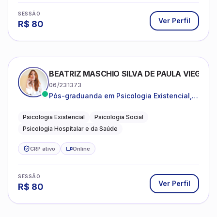
SESSÃO
Ver Perfil
R$
80
BEATRIZ MASCHIO SILVA DE PAULA VIEGAS
06/231373
Pós-graduanda em Psicologia Existencial,
Psicologia Social e Psicologia Hospitalar e
da Saúde.
Psicologia Existencial
Psicologia Social
Psicologia Hospitalar e da Saúde
CRP ativo
Online
SESSÃO
Ver Perfil
R$
80