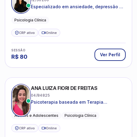
Especializado em ansiedade, depressão e
desenvolvimento emocional
Psicologia Clínica
CRP ativo
Online
SESSÃO
Ver Perfil
R$
80
ANA LUIZA FIORI DE FREITAS
04/84825
Psicoterapia baseada em Terapia
Cognitivo-Comportamental
Adultos e Adolescentes
Psicologia Clínica
CRP ativo
Online