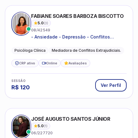
FABIANE SOARES BARBOZA BISCOTTO
5.0
(
3
)
08/42549
- Ansiedade - Depressão - Conflitos
conjugais - Conflitos familiares e
relacionamentos - Autoestima -
Psicóloga Clínica
Mediadora de Conflitos Extrajudiciais.
Desenvolvimento emocional
CRP ativo
Online
Avaliações
SESSÃO
Ver Perfil
R$
120
JOSÉ AUGUSTO SANTOS JÚNIOR
5.0
(
1
)
06/227720