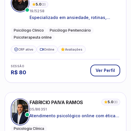
5.0
(
3
)
19/5258
Especializado em ansiedade, rotinas,
dificuldades emocionais, conflitos
familiares e questões comportamentais.
Psicólogo Clinico
Psicólogo Penitenciário
Psicoterapeuta online
CRP ativo
Online
Avaliações
SESSÃO
Ver Perfil
R$
80
FABRICIO PAIVA RAMOS
5.0
(
3
)
05/86351
Atendimento psicológico online com ética,
sigilo e acolhimento.
Psicologia Clínica