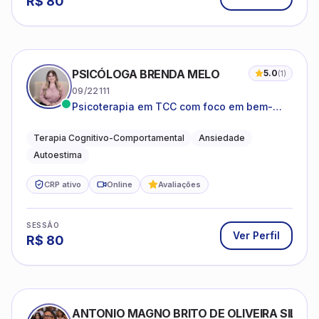
R$
80
PSICÓLOGA BRENDA MELO
5.0
(
1
)
09/22111
Psicoterapia em TCC com foco em bem-
estar emocional e estratégias práticas para
o cotidiano
Terapia Cognitivo-Comportamental
Ansiedade
Autoestima
CRP ativo
Online
Avaliações
SESSÃO
Ver Perfil
R$
80
ANTONIO MAGNO BRITO DE OLIVEIRA SILVA