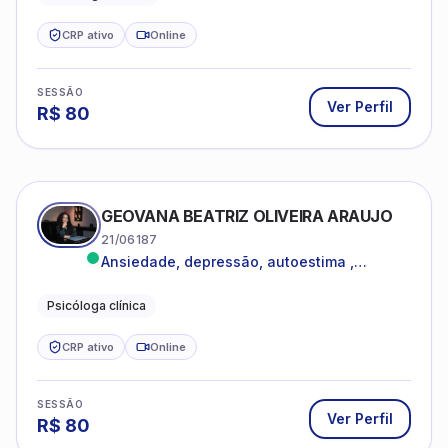
CRP ativo
Online
SESSÃO
Ver Perfil
R$
80
GEOVANA BEATRIZ OLIVEIRA ARAUJO
21/06187
Ansiedade, depressão, autoestima ,
autoconhecimento
Psicóloga clínica
CRP ativo
Online
SESSÃO
Ver Perfil
R$
80