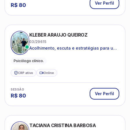
Ver Perfil
R$
80
KLEBER ARAUJO QUEIROZ
03/29615
Acolhimento, escuta e estratégias para uma
vida mais saudável.
Psicólogo clínico.
CRP ativo
Online
SESSÃO
Ver Perfil
R$
80
TACIANA CRISTINA BARBOSA