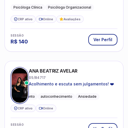
profissional.
Psicóloga Clínica
Psicóloga Organizacional
CRP ativo
Online
Avaliações
SESSÃO
Ver Perfil
R$
140
ANA BEATRIZ AVELAR
05/84717
Acolhimento e escuta sem julgamentos! ❤️
Acolhimento
autoconhecimento
Ansiedade
CRP ativo
Online
SESSÃO