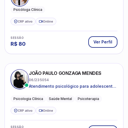
Psicóloga Clínica
CRP ativo
Online
SESSÃO
Ver Perfil
R$
80
JOÃO PAULO GONZAGA MENDES
06/235054
Atendimento psicológico para adolescentes
e adultos com foco em ansiedade,
depressão e autoestima.
Psicologia Clínica
Saúde Mental
Psicoterapia
CRP ativo
Online
SESSÃO