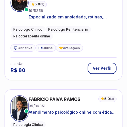
5.0
(
3
)
19/5258
Especializado em ansiedade, rotinas,
dificuldades emocionais, conflitos
familiares e questões comportamentais.
Psicólogo Clinico
Psicólogo Penitenciário
Psicoterapeuta online
CRP ativo
Online
Avaliações
SESSÃO
Ver Perfil
R$
80
FABRICIO PAIVA RAMOS
5.0
(
3
)
05/86351
Atendimento psicológico online com ética,
sigilo e acolhimento.
Psicologia Clínica