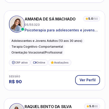
AMANDA DE SÁ MACHADO
5.0
(
10
)
05/55323
Psicoterapia para adolescentes e jovens
adultos com foco em ansiedade,
autoestima, relações e orientação
Adolescentes e Jovens Adultos (13 aos 30 anos)
profissional
Terapia Cognitivo-Comportamental
Orientação Vocacional/Profissional
CRP ativo
Online
Avaliações
SESSÃO
Ver Perfil
R$
90
RAQUEL BENTO DA SILVA
5.0
(
8
)