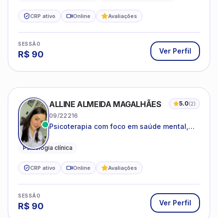
CRP ativo
Online
Avaliações
SESSÃO
Ver Perfil
R$
90
ALLINE ALMEIDA MAGALHÃES
5.0
(
2
)
09/22216
Psicoterapia com foco em saúde mental,
relações interpessoais e autoestima para
adolescentes e adultos.
Psicologia clínica
CRP ativo
Online
Avaliações
SESSÃO
Ver Perfil
R$
90