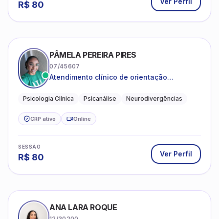
Ver Perfil
R$
80
PÂMELA PEREIRA PIRES
07/45607
Atendimento clínico de orientação
psicanalítica para adolescentes, adultos e
crianças neurotípicas
Psicologia Clínica
Psicanálise
Neurodivergências
CRP ativo
Online
SESSÃO
Ver Perfil
R$
80
ANA LARA ROQUE
12/30200