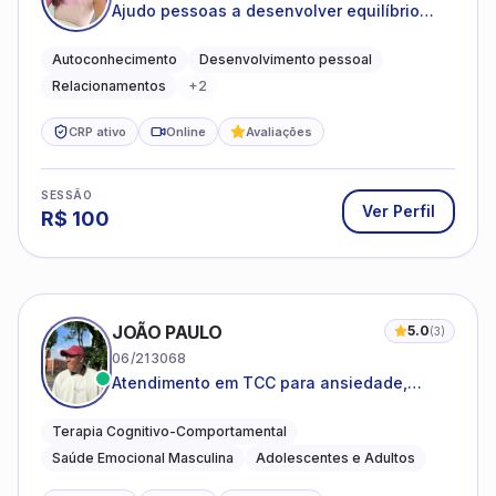
Ajudo pessoas a desenvolver equilíbrio
emocional e relações mais saudáveis
Autoconhecimento
Desenvolvimento pessoal
Relacionamentos
+
2
CRP ativo
Online
Avaliações
SESSÃO
Ver Perfil
R$
100
JOÃO PAULO
5.0
(
3
)
06/213068
Atendimento em TCC para ansiedade,
estresse e desenvolvimento de autonomia
emocional
Terapia Cognitivo-Comportamental
Saúde Emocional Masculina
Adolescentes e Adultos