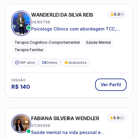
WANDERLEI DA SILVA REIS
5.0
(
1
)
04/65756
Psicólogo Clínico com abordagem TCC,
especializado em saúde mental e terapia
sistêmica
Terapia Cognitivo-Comportamental
Saúde Mental
Terapia Familiar
CRP ativo
Online
Avaliações
SESSÃO
Ver Perfil
R$
140
FABIANA SILVEIRA WENDLER
5.0
(
2
)
07/45959
Saúde mental na vida pessoal e