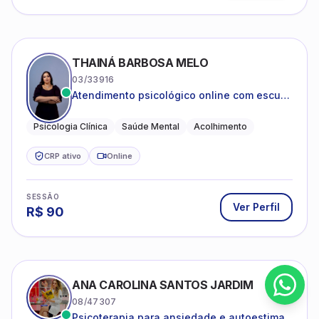
THAINÁ BARBOSA MELO
03/33916
Atendimento psicológico online com escuta
acolhedora e foco no seu bem-estar
emocional
Psicologia Clínica
Saúde Mental
Acolhimento
CRP ativo
Online
SESSÃO
Ver Perfil
R$
90
ANA CAROLINA SANTOS JARDIM
08/47307
Psicoterapia para ansiedade e autoestima