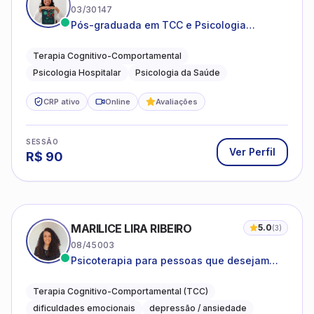
03/30147
Pós-graduada em TCC e Psicologia
Hospitalar e da Saúde
Terapia Cognitivo-Comportamental
Psicologia Hospitalar
Psicologia da Saúde
CRP ativo
Online
Avaliações
SESSÃO
Ver Perfil
R$
90
MARILICE LIRA RIBEIRO
5.0
(
3
)
08/45003
Psicoterapia para pessoas que desejam
compreender as emoções e lidar com as
dificuldades do dia a dia
Terapia Cognitivo-Comportamental (TCC)
dificuldades emocionais
depressão / ansiedade