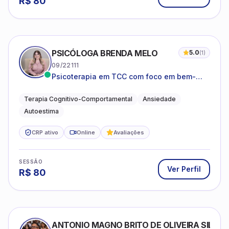
R$
80
PSICÓLOGA BRENDA MELO
5.0
(
1
)
09/22111
Psicoterapia em TCC com foco em bem-
estar emocional e estratégias práticas para
o cotidiano
Terapia Cognitivo-Comportamental
Ansiedade
Autoestima
CRP ativo
Online
Avaliações
SESSÃO
Ver Perfil
R$
80
ANTONIO MAGNO BRITO DE OLIVEIRA SILVA