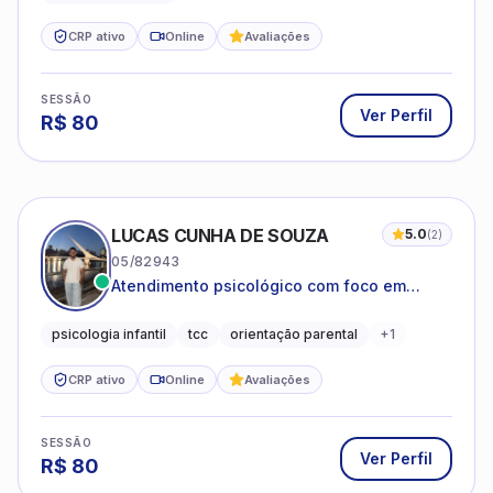
CRP ativo
Online
Avaliações
SESSÃO
Ver Perfil
R$
80
LUCAS CUNHA DE SOUZA
5.0
(
2
)
05/82943
Atendimento psicológico com foco em
Terapia Cognitivo-Comportamental (TCC),
promovendo equilíbrio emocional e
psicologia infantil
tcc
orientação parental
+
1
qualidade de vida.
CRP ativo
Online
Avaliações
SESSÃO
Ver Perfil
R$
80