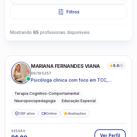
Filtros
Mostrando
65
profissionais disponíveis
Clique para assistir
MARIANA FERNANDES VIANA
5.0
(
1
)
06/195257
Psicóloga clínica com foco em TCC,
neuropsicopedagogia e acompanhamento
do neurodesenvolvimento.
Terapia Cognitivo-Comportamental
Neuropsicopedagogia
Educação Especial
CRP ativo
Online
Avaliações
SESSÃO
Ver Perfil