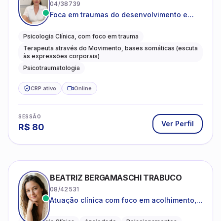
04/38739
Foca em traumas do desenvolvimento e
traumas complexos
Psicologia Clínica, com foco em trauma
Terapeuta através do Movimento, bases somáticas (escuta
às expressões corporais)
Psicotraumatologia
CRP ativo
Online
SESSÃO
Ver Perfil
R$
80
BEATRIZ BERGAMASCHI TRABUCO
08/42531
Atuação clínica com foco em acolhimento,
autoestima, ansiedade e transições de vida