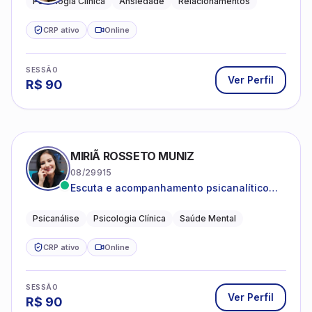
Psicologia Clínica
Ansiedade
Relacionamentos
CRP ativo
Online
SESSÃO
Ver Perfil
R$
90
MIRIÃ ROSSETO MUNIZ
08/29915
Escuta e acompanhamento psicanalítico
para adultos e adolescentes.
Psicanálise
Psicologia Clínica
Saúde Mental
CRP ativo
Online
SESSÃO
Ver Perfil
R$
90