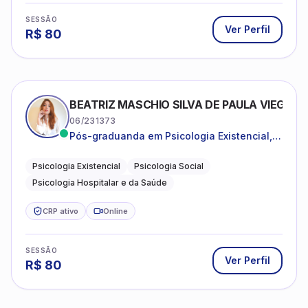
SESSÃO
Ver Perfil
R$
80
BEATRIZ MASCHIO SILVA DE PAULA VIEGAS
06/231373
Pós-graduanda em Psicologia Existencial,
Psicologia Social e Psicologia Hospitalar e
da Saúde.
Psicologia Existencial
Psicologia Social
Psicologia Hospitalar e da Saúde
CRP ativo
Online
SESSÃO
Ver Perfil
R$
80