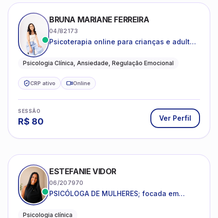
BRUNA MARIANE FERREIRA
04/82173
Psicoterapia online para crianças e adultos
que desejam compreender suas emoções,
reduzir a ansiedade e construir uma vida
Psicologia Clínica, Ansiedade, Regulação Emocional
com mais equilíbrio e sentido
CRP ativo
Online
SESSÃO
Ver Perfil
R$
80
ESTEFANIE VIDOR
06/207970
PSICÓLOGA DE MULHERES; focada em
melhorar relacionamentos os conflitos,
dentro da sua realidade.
Psicologia clínica