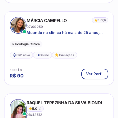
MÁRCIA CAMPELLO
5.0
(
1
)
07/09259
Atuando na clínica há mais de 25 anos,
amparada pela psicanálise e suas
estruturas, com experiência em
Psicologia Clínica
atendimento a jovens e adultos.
CRP ativo
Online
Avaliações
SESSÃO
Ver Perfil
R$
90
RAQUEL TEREZINHA DA SILVA BIONDI
5.0
(
9
)
08/42512