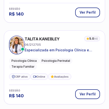
SESSÃO
Ver Perfil
R$
140
TALITA KANEBLEY
5.0
(
4
)
06/212705
Especializada em Psicologia Clínica e
Perinatal para adolescentes, adultos e
famílias
Psicologia Clínica
Psicologia Perinatal
Terapia Familiar
CRP ativo
Online
Avaliações
SESSÃO
Ver Perfil
R$
140