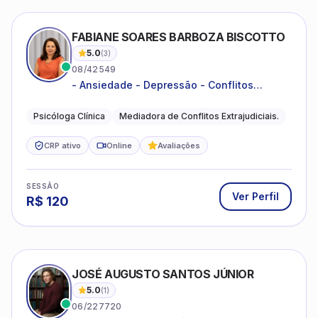
FABIANE SOARES BARBOZA BISCOTTO
5.0
(
3
)
08/42549
- Ansiedade - Depressão - Conflitos
conjugais - Conflitos familiares e
relacionamentos - Autoestima -
Psicóloga Clínica
Mediadora de Conflitos Extrajudiciais.
Desenvolvimento emocional
CRP ativo
Online
Avaliações
SESSÃO
Ver Perfil
R$
120
JOSÉ AUGUSTO SANTOS JÚNIOR
5.0
(
1
)
06/227720