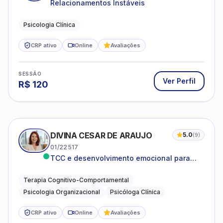
Relacionamentos Instáveis
Psicologia Clínica
CRP ativo
Online
Avaliações
SESSÃO
Ver Perfil
R$
120
DIVINA CESAR DE ARAUJO
5.0
(
9
)
01/22517
TCC e desenvolvimento emocional para
adultos e idosos
Terapia Cognitivo-Comportamental
Psicologia Organizacional
Psicóloga Clínica
CRP ativo
Online
Avaliações