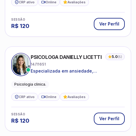
CRP ativo
Online
Avaliações
SESSÃO
Ver Perfil
R$
120
PSICOLOGA DANIELLY LICETTI
5.0
(
5
)
14/11651
Especializada em ansiedade,
autoconhecimento, depressão.
Psicologia clinica.
CRP ativo
Online
Avaliações
SESSÃO
Ver Perfil
R$
120