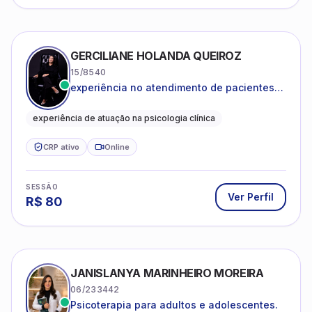
GERCILIANE HOLANDA QUEIROZ
15/8540
experiência no atendimento de pacientes
ansiosos, com histórico de pensamentos
catastróficos e comportamentos
experiência de atuação na psicologia clínica
autolesivos.
CRP ativo
Online
SESSÃO
Ver Perfil
R$
80
JANISLANYA MARINHEIRO MOREIRA
06/233442
Psicoterapia para adultos e adolescentes.