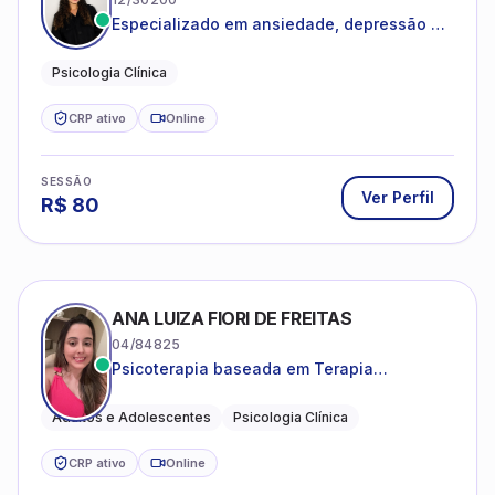
Especializado em ansiedade, depressão e
desenvolvimento emocional
Psicologia Clínica
CRP ativo
Online
SESSÃO
Ver Perfil
R$
80
ANA LUIZA FIORI DE FREITAS
04/84825
Psicoterapia baseada em Terapia
Cognitivo-Comportamental
Adultos e Adolescentes
Psicologia Clínica
CRP ativo
Online