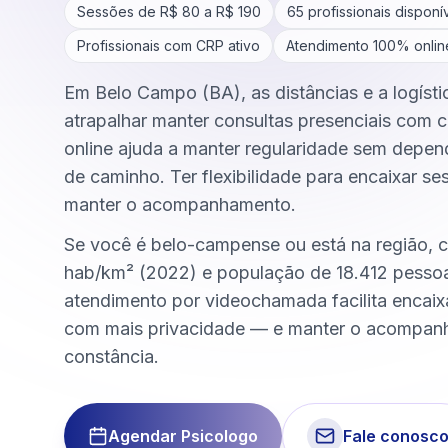
Sessões de R$
80
a R$
190
65
profissionais disponí
Profissionais com CRP ativo
Atendimento 100% onlin
Em Belo Campo (BA), as distâncias e a logísti
atrapalhar manter consultas presenciais com c
online ajuda a manter regularidade sem depen
de caminho. Ter flexibilidade para encaixar se
manter o acompanhamento.
Se você é belo-campense ou está na região,
hab/km² (2022) e população de 18.412 pesso
atendimento por videochamada facilita encai
com mais privacidade — e manter o acompa
constância.
Agendar Psicologo
Fale conosc