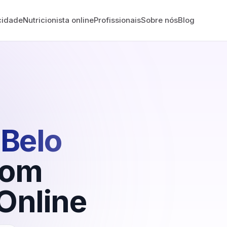
cidade
Nutricionista online
Profissionais
Sobre nós
Blog
Belo
om
Online