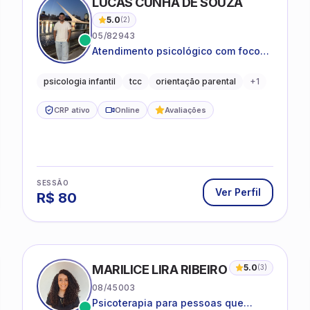
LUCAS CUNHA DE SOUZA
5.0
(
2
)
05/82943
Atendimento psicológico com foco
em Terapia Cognitivo-
Comportamental (TCC), promovendo
psicologia infantil
tcc
orientação parental
+
1
equilíbrio emocional e qualidade de
vida.
CRP ativo
Online
Avaliações
SESSÃO
Ver Perfil
R$
80
MARILICE LIRA RIBEIRO
5.0
(
3
)
08/45003
Psicoterapia para pessoas que