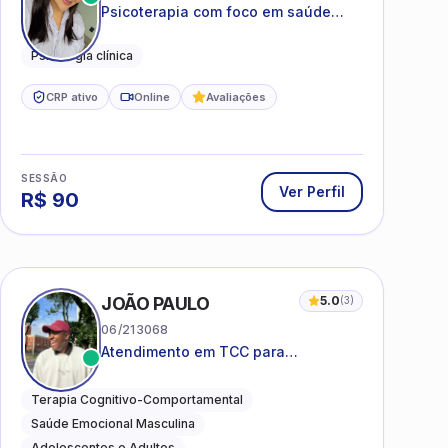
Psicoterapia com foco em saúde
mental, relações interpessoais e
autoestima para adolescentes e
Psicologia clínica
adultos.
CRP ativo
Online
Avaliações
SESSÃO
Ver Perfil
R$
90
I
JOÃO PAULO
5.0
(
3
)
06/213068
Atendimento em TCC para
ansiedade, estresse e
desenvolvimento de autonomia
Terapia Cognitivo-Comportamental
emocional
Saúde Emocional Masculina
Adolescentes e Adultos