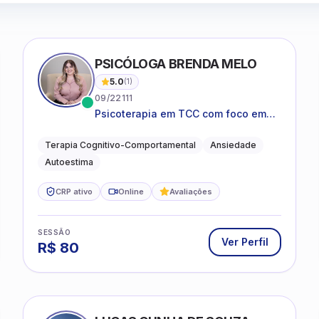
PSICÓLOGA BRENDA MELO
5.0
(
1
)
09/22111
Psicoterapia em TCC com foco em
bem-estar emocional e estratégias
práticas para o cotidiano
Terapia Cognitivo-Comportamental
Ansiedade
Autoestima
CRP ativo
Online
Avaliações
SESSÃO
Ver Perfil
R$
80