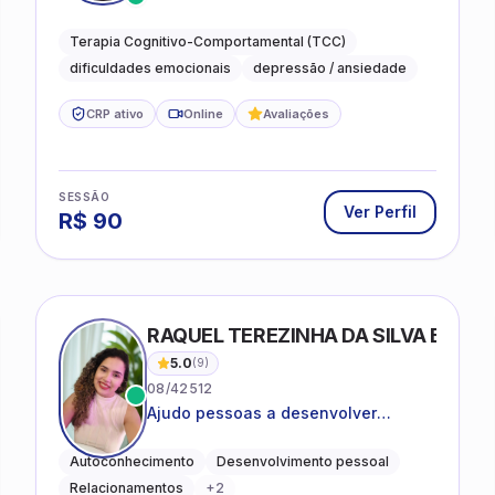
desejam compreender as emoções e
lidar com as dificuldades do dia a
Terapia Cognitivo-Comportamental (TCC)
dia
dificuldades emocionais
depressão / ansiedade
CRP ativo
Online
Avaliações
SESSÃO
Ver Perfil
R$
90
RAQUEL TEREZINHA DA SILVA BIOND
5.0
(
9
)
08/42512
Ajudo pessoas a desenvolver
equilíbrio emocional e relações mais
saudáveis
Autoconhecimento
Desenvolvimento pessoal
Relacionamentos
+
2