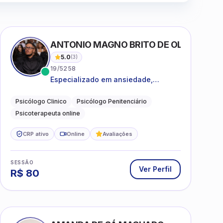
ANTONIO MAGNO BRITO DE OLIVEIRA SI
5.0
(
3
)
19/5258
Especializado em ansiedade,
rotinas, dificuldades emocionais,
conflitos familiares e questões
Psicólogo Clinico
Psicólogo Penitenciário
comportamentais.
Psicoterapeuta online
CRP ativo
Online
Avaliações
SESSÃO
Ver Perfil
R$
80