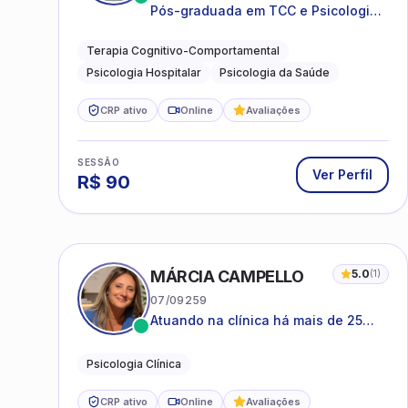
Pós-graduada em TCC e Psicologia
Hospitalar e da Saúde
Terapia Cognitivo-Comportamental
Psicologia Hospitalar
Psicologia da Saúde
CRP ativo
Online
Avaliações
SESSÃO
Ver Perfil
R$
90
MÁRCIA CAMPELLO
5.0
(
1
)
07/09259
Atuando na clínica há mais de 25
anos, amparada pela psicanálise e
suas estruturas, com experiência em
Psicologia Clínica
atendimento a jovens e adultos.
CRP ativo
Online
Avaliações