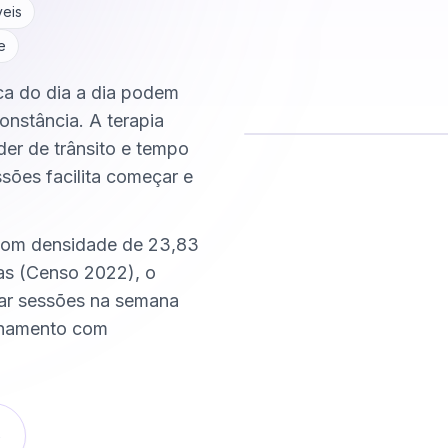
veis
e
ca do dia a dia podem
onstância. A terapia
der de trânsito e tempo
ssões facilita começar e
Comece hoje
Online e sigiloso
 com densidade de 23,83
as (Censo 2022), o
xar sessões na semana
nhamento com
o