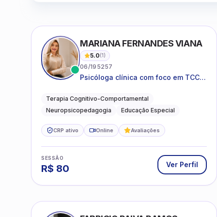
MARIANA FERNANDES VIANA
5.0
(
1
)
06/195257
Psicóloga clínica com foco em TCC,
neuropsicopedagogia e
acompanhamento do
Terapia Cognitivo-Comportamental
neurodesenvolvimento.
Neuropsicopedagogia
Educação Especial
CRP ativo
Online
Avaliações
SESSÃO
Ver Perfil
R$
80