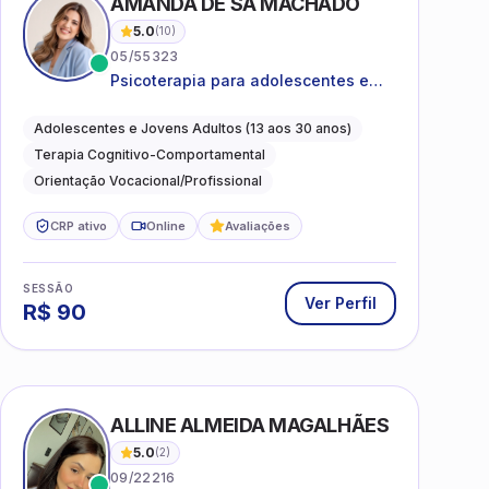
AMANDA DE SÁ MACHADO
5.0
(
10
)
05/55323
Psicoterapia para adolescentes e
jovens adultos com foco em
ansiedade, autoestima, relações e
Adolescentes e Jovens Adultos (13 aos 30 anos)
orientação profissional
Terapia Cognitivo-Comportamental
Orientação Vocacional/Profissional
CRP ativo
Online
Avaliações
SESSÃO
Ver Perfil
R$
90
ALLINE ALMEIDA MAGALHÃES
5.0
(
2
)
09/22216