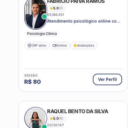
FABRICIO PAIVA RAMOS
5.0
(
3
)
05/86351
Atendimento psicológico online com
ética, sigilo e acolhimento.
Psicologia Clínica
CRP ativo
Online
Avaliações
SESSÃO
Ver Perfil
R$
80
RAQUEL BENTO DA SILVA
5.0
(
8
)
03/30147