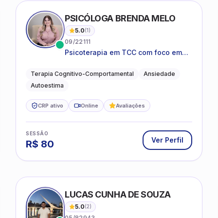
PSICÓLOGA BRENDA MELO
5.0
(
1
)
09/22111
Psicoterapia em TCC com foco em
bem-estar emocional e estratégias
práticas para o cotidiano
Terapia Cognitivo-Comportamental
Ansiedade
Autoestima
CRP ativo
Online
Avaliações
SESSÃO
Ver Perfil
R$
80
LUCAS CUNHA DE SOUZA
5.0
(
2
)
05/82943