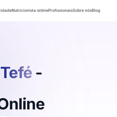
cidade
Nutricionista online
Profissionais
Sobre nós
Blog
Tefé
-
Online