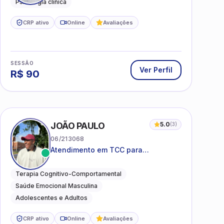
Psicologia clínica
adultos.
CRP ativo
Online
Avaliações
SESSÃO
Ver Perfil
R$
90
I
JOÃO PAULO
5.0
(
3
)
06/213068
Atendimento em TCC para
ansiedade, estresse e
desenvolvimento de autonomia
Terapia Cognitivo-Comportamental
emocional
Saúde Emocional Masculina
Adolescentes e Adultos
CRP ativo
Online
Avaliações