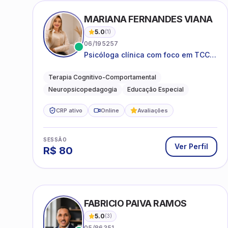
MARIANA FERNANDES VIANA
5.0
(
1
)
06/195257
Psicóloga clínica com foco em TCC,
neuropsicopedagogia e
acompanhamento do
Terapia Cognitivo-Comportamental
neurodesenvolvimento.
Neuropsicopedagogia
Educação Especial
CRP ativo
Online
Avaliações
SESSÃO
Ver Perfil
R$
80
FABRICIO PAIVA RAMOS
5.0
(
3
)
05/86351