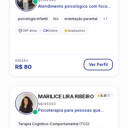
Atendimento psicológico com foco
em Terapia Cognitivo-
Comportamental (TCC), promovendo
psicologia infantil
tcc
orientação parental
+
1
equilíbrio emocional e qualidade de
vida.
CRP ativo
Online
Avaliações
SESSÃO
Ver Perfil
R$
80
MARILICE LIRA RIBEIRO
5.0
(
3
)
08/45003
Psicoterapia para pessoas que
desejam compreender as emoções e
lidar com as dificuldades do dia a
Terapia Cognitivo-Comportamental (TCC)
dia