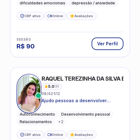
dificuldades emocionais
depressão / ansiedade
CRP ativo
Online
Avaliações
SESSÃO
Ver Perfil
R$
90
RAQUEL TEREZINHA DA SILVA BIOND
5.0
(
9
)
08/42512
Ajudo pessoas a desenvolver
equilíbrio emocional e relações mais
saudáveis
Autoconhecimento
Desenvolvimento pessoal
Relacionamentos
+
2
CRP ativo
Online
Avaliações