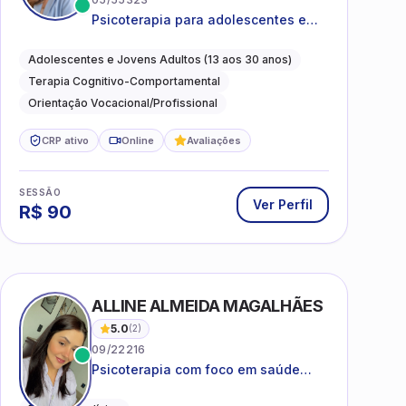
Psicoterapia para adolescentes e
jovens adultos com foco em
ansiedade, autoestima, relações e
Adolescentes e Jovens Adultos (13 aos 30 anos)
orientação profissional
Terapia Cognitivo-Comportamental
Orientação Vocacional/Profissional
CRP ativo
Online
Avaliações
SESSÃO
Ver Perfil
R$
90
ALLINE ALMEIDA MAGALHÃES
5.0
(
2
)
09/22216
Psicoterapia com foco em saúde
mental, relações interpessoais e
autoestima para adolescentes e