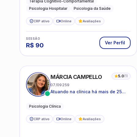
Terapia Cognitivo-Comportamental
Psicologia Hospitalar
Psicologia da Saúde
CRP ativo
Online
Avaliações
SESSÃO
Ver Perfil
R$
90
MÁRCIA CAMPELLO
5.0
(
1
)
07/09259
Atuando na clínica há mais de 25
anos, amparada pela psicanálise e
suas estruturas, com experiência em
Psicologia Clínica
atendimento a jovens e adultos.
CRP ativo
Online
Avaliações