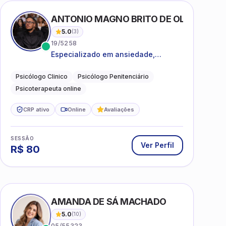
ANTONIO MAGNO BRITO DE OLIVEIRA SI
5.0
(
3
)
19/5258
Especializado em ansiedade,
rotinas, dificuldades emocionais,
conflitos familiares e questões
Psicólogo Clinico
Psicólogo Penitenciário
comportamentais.
Psicoterapeuta online
CRP ativo
Online
Avaliações
SESSÃO
Ver Perfil
R$
80
AMANDA DE SÁ MACHADO
5.0
(
10
)
05/55323