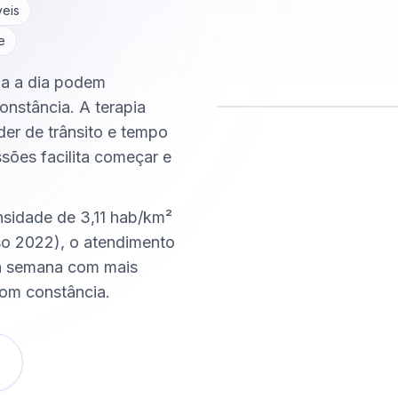
veis
e
dia a dia podem
onstância. A terapia
der de trânsito e tempo
Comece hoje
ssões facilita começar e
Online e sigiloso
nsidade de 3,11 hab/km²
o 2022), o atendimento
na semana com mais
om constância.
o