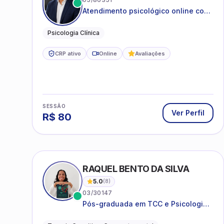
Atendimento psicológico online com
ética, sigilo e acolhimento.
Psicologia Clínica
CRP ativo
Online
Avaliações
SESSÃO
Ver Perfil
R$
80
RAQUEL BENTO DA SILVA
5.0
(
8
)
03/30147
Pós-graduada em TCC e Psicologia
Hospitalar e da Saúde