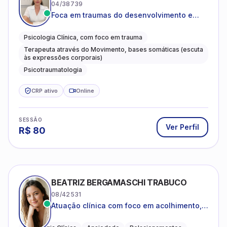
04/38739
Foca em traumas do desenvolvimento e
traumas complexos
Psicologia Clínica, com foco em trauma
Terapeuta através do Movimento, bases somáticas (escuta
às expressões corporais)
Psicotraumatologia
CRP ativo
Online
SESSÃO
Ver Perfil
R$
80
BEATRIZ BERGAMASCHI TRABUCO
08/42531
Atuação clínica com foco em acolhimento,
autoestima, ansiedade e transições de vida