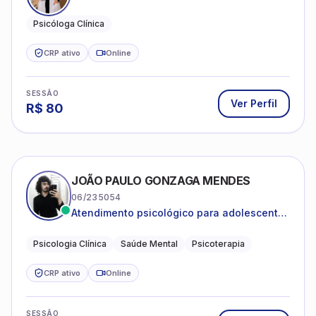
Psicóloga Clínica
CRP ativo
Online
SESSÃO
Ver Perfil
R$
80
JOÃO PAULO GONZAGA MENDES
06/235054
Atendimento psicológico para adolescentes
e adultos com foco em ansiedade,
depressão e autoestima.
Psicologia Clínica
Saúde Mental
Psicoterapia
CRP ativo
Online
SESSÃO