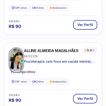
CRP ativo
Online
Avaliações
SESSÃO
Ver Perfil
R$
90
ALLINE ALMEIDA MAGALHÃES
5.0
(
2
)
09/22216
Psicoterapia com foco em saúde mental,
relações interpessoais e autoestima para
adolescentes e adultos.
Psicologia clínica
CRP ativo
Online
Avaliações
SESSÃO
Ver Perfil
R$
90