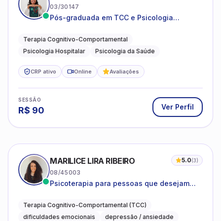
03/30147
Pós-graduada em TCC e Psicologia
Hospitalar e da Saúde
Terapia Cognitivo-Comportamental
Psicologia Hospitalar
Psicologia da Saúde
CRP ativo
Online
Avaliações
SESSÃO
Ver Perfil
R$
90
MARILICE LIRA RIBEIRO
5.0
(
3
)
08/45003
Psicoterapia para pessoas que desejam
compreender as emoções e lidar com as
dificuldades do dia a dia
Terapia Cognitivo-Comportamental (TCC)
dificuldades emocionais
depressão / ansiedade