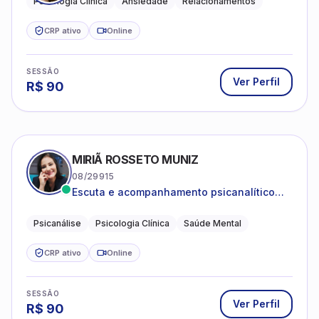
Psicologia Clínica
Ansiedade
Relacionamentos
CRP ativo
Online
SESSÃO
Ver Perfil
R$
90
MIRIÃ ROSSETO MUNIZ
08/29915
Escuta e acompanhamento psicanalítico
para adultos e adolescentes.
Psicanálise
Psicologia Clínica
Saúde Mental
CRP ativo
Online
SESSÃO
Ver Perfil
R$
90