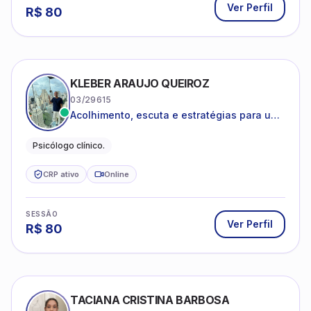
Ver Perfil
R$
80
KLEBER ARAUJO QUEIROZ
03/29615
Acolhimento, escuta e estratégias para uma
vida mais saudável.
Psicólogo clínico.
CRP ativo
Online
SESSÃO
Ver Perfil
R$
80
TACIANA CRISTINA BARBOSA