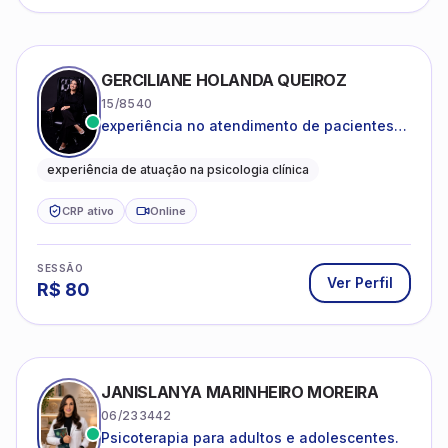
GERCILIANE HOLANDA QUEIROZ
15/8540
experiência no atendimento de pacientes
ansiosos, com histórico de pensamentos
catastróficos e comportamentos
experiência de atuação na psicologia clínica
autolesivos.
CRP ativo
Online
SESSÃO
Ver Perfil
R$
80
JANISLANYA MARINHEIRO MOREIRA
06/233442
Psicoterapia para adultos e adolescentes.