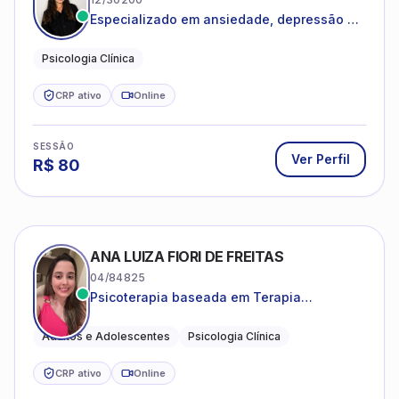
Especializado em ansiedade, depressão e
desenvolvimento emocional
Psicologia Clínica
CRP ativo
Online
SESSÃO
Ver Perfil
R$
80
ANA LUIZA FIORI DE FREITAS
04/84825
Psicoterapia baseada em Terapia
Cognitivo-Comportamental
Adultos e Adolescentes
Psicologia Clínica
CRP ativo
Online