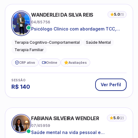
WANDERLEI DA SILVA REIS
5.0
(
1
)
04/65756
Psicólogo Clínico com abordagem TCC,
especializado em saúde mental e terapia
sistêmica
Terapia Cognitivo-Comportamental
Saúde Mental
Terapia Familiar
CRP ativo
Online
Avaliações
SESSÃO
Ver Perfil
R$
140
FABIANA SILVEIRA WENDLER
5.0
(
2
)
07/45959
Saúde mental na vida pessoal e