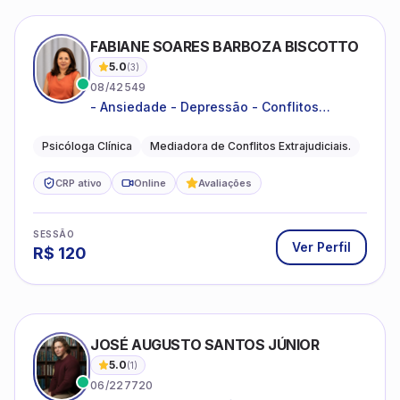
FABIANE SOARES BARBOZA BISCOTTO
5.0
(
3
)
08/42549
- Ansiedade - Depressão - Conflitos
conjugais - Conflitos familiares e
relacionamentos - Autoestima -
Psicóloga Clínica
Mediadora de Conflitos Extrajudiciais.
Desenvolvimento emocional
CRP ativo
Online
Avaliações
SESSÃO
Ver Perfil
R$
120
JOSÉ AUGUSTO SANTOS JÚNIOR
5.0
(
1
)
06/227720