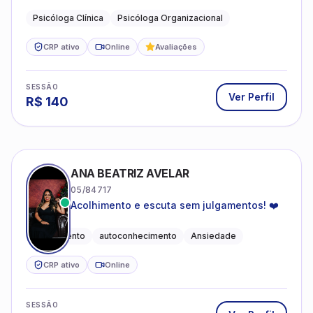
profissional.
Psicóloga Clínica
Psicóloga Organizacional
CRP ativo
Online
Avaliações
SESSÃO
Ver Perfil
R$
140
ANA BEATRIZ AVELAR
05/84717
Acolhimento e escuta sem julgamentos! ❤️
Acolhimento
autoconhecimento
Ansiedade
CRP ativo
Online
SESSÃO