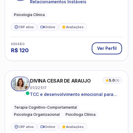
Relacionamentos Instáveis
Psicologia Clínica
CRP ativo
Online
Avaliações
SESSÃO
Ver Perfil
R$
120
DIVINA CESAR DE ARAUJO
5.0
(
9
)
01/22517
TCC e desenvolvimento emocional para
adultos e idosos
Terapia Cognitivo-Comportamental
Psicologia Organizacional
Psicóloga Clínica
CRP ativo
Online
Avaliações