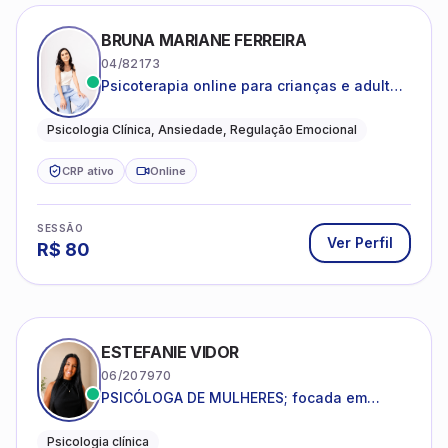
BRUNA MARIANE FERREIRA
04/82173
Psicoterapia online para crianças e adultos
que desejam compreender suas emoções,
reduzir a ansiedade e construir uma vida
Psicologia Clínica, Ansiedade, Regulação Emocional
com mais equilíbrio e sentido
CRP ativo
Online
SESSÃO
Ver Perfil
R$
80
ESTEFANIE VIDOR
06/207970
PSICÓLOGA DE MULHERES; focada em
melhorar relacionamentos os conflitos,
dentro da sua realidade.
Psicologia clínica