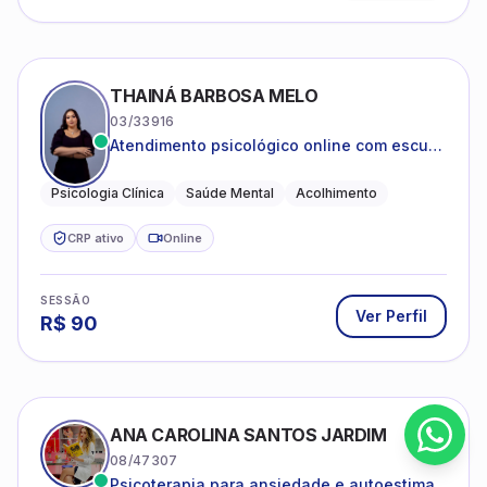
THAINÁ BARBOSA MELO
03/33916
Atendimento psicológico online com escuta
acolhedora e foco no seu bem-estar
emocional
Psicologia Clínica
Saúde Mental
Acolhimento
CRP ativo
Online
SESSÃO
Ver Perfil
R$
90
ANA CAROLINA SANTOS JARDIM
08/47307
Psicoterapia para ansiedade e autoestima