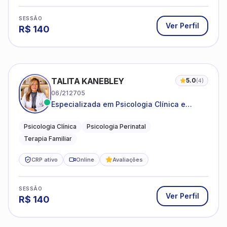
SESSÃO
Ver Perfil
R$
140
TALITA KANEBLEY
5.0
(
4
)
06/212705
Especializada em Psicologia Clínica e
Perinatal para adolescentes, adultos e
famílias
Psicologia Clínica
Psicologia Perinatal
Terapia Familiar
CRP ativo
Online
Avaliações
SESSÃO
Ver Perfil
R$
140