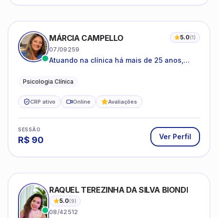
MÁRCIA CAMPELLO
5.0
(
1
)
07/09259
Atuando na clínica há mais de 25 anos,
amparada pela psicanálise e suas
estruturas, com experiência em
Psicologia Clínica
atendimento a jovens e adultos.
CRP ativo
Online
Avaliações
SESSÃO
Ver Perfil
R$
90
RAQUEL TEREZINHA DA SILVA BIONDI
5.0
(
9
)
08/42512