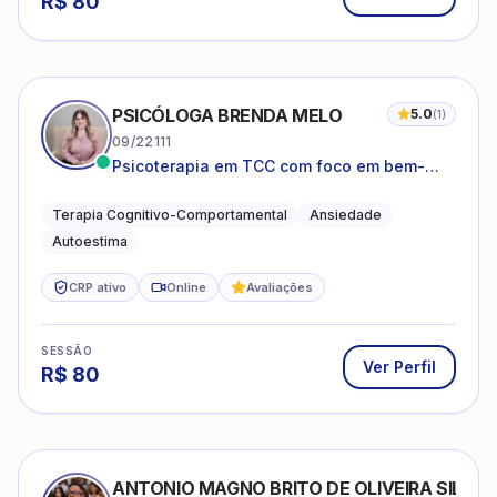
R$
80
PSICÓLOGA BRENDA MELO
5.0
(
1
)
09/22111
Psicoterapia em TCC com foco em bem-
estar emocional e estratégias práticas para
o cotidiano
Terapia Cognitivo-Comportamental
Ansiedade
Autoestima
CRP ativo
Online
Avaliações
SESSÃO
Ver Perfil
R$
80
ANTONIO MAGNO BRITO DE OLIVEIRA SILVA