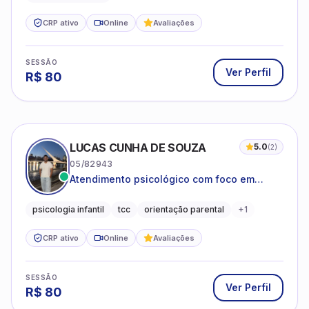
CRP ativo
Online
Avaliações
SESSÃO
Ver Perfil
R$
80
LUCAS CUNHA DE SOUZA
5.0
(
2
)
05/82943
Atendimento psicológico com foco em
Terapia Cognitivo-Comportamental (TCC),
promovendo equilíbrio emocional e
psicologia infantil
tcc
orientação parental
+
1
qualidade de vida.
CRP ativo
Online
Avaliações
SESSÃO
Ver Perfil
R$
80