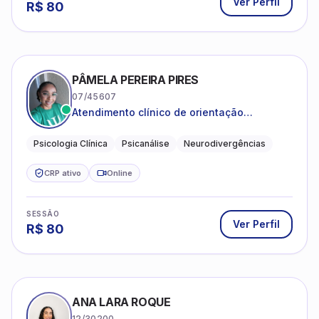
Ver Perfil
R$
80
PÂMELA PEREIRA PIRES
07/45607
Atendimento clínico de orientação
psicanalítica para adolescentes, adultos e
crianças neurotípicas
Psicologia Clínica
Psicanálise
Neurodivergências
CRP ativo
Online
SESSÃO
Ver Perfil
R$
80
ANA LARA ROQUE
12/30200