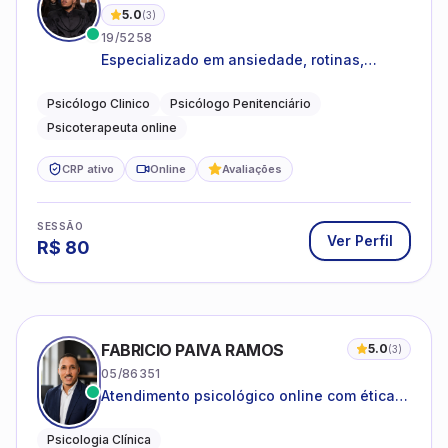
5.0
(
3
)
19/5258
Especializado em ansiedade, rotinas,
dificuldades emocionais, conflitos
familiares e questões comportamentais.
Psicólogo Clinico
Psicólogo Penitenciário
Psicoterapeuta online
CRP ativo
Online
Avaliações
SESSÃO
Ver Perfil
R$
80
FABRICIO PAIVA RAMOS
5.0
(
3
)
05/86351
Atendimento psicológico online com ética,
sigilo e acolhimento.
Psicologia Clínica