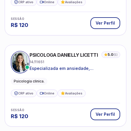
CRP ativo
Online
Avaliações
SESSÃO
Ver Perfil
R$
120
PSICOLOGA DANIELLY LICETTI
5.0
(
5
)
14/11651
Especializada em ansiedade,
autoconhecimento, depressão.
Psicologia clinica.
CRP ativo
Online
Avaliações
SESSÃO
Ver Perfil
R$
120