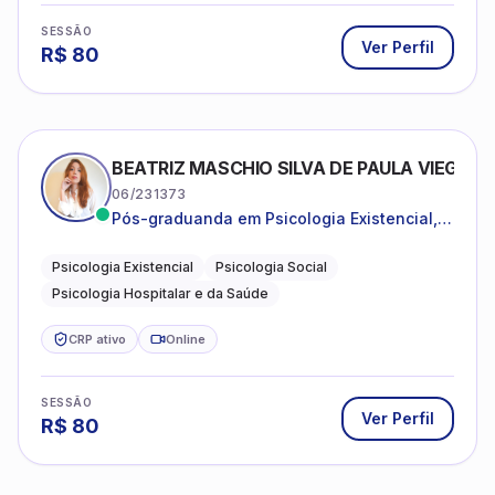
SESSÃO
Ver Perfil
R$
80
BEATRIZ MASCHIO SILVA DE PAULA VIEGAS
06/231373
Pós-graduanda em Psicologia Existencial,
Psicologia Social e Psicologia Hospitalar e
da Saúde.
Psicologia Existencial
Psicologia Social
Psicologia Hospitalar e da Saúde
CRP ativo
Online
SESSÃO
Ver Perfil
R$
80