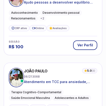
Ajudo pessoas a desenvolver equilíbrio
emocional e relações mais saudáveis
Autoconhecimento
Desenvolvimento pessoal
Relacionamentos
+
2
CRP ativo
Online
Avaliações
SESSÃO
Ver Perfil
R$
100
JOÃO PAULO
5.0
(
3
)
06/213068
Atendimento em TCC para ansiedade,
estresse e desenvolvimento de autonomia
emocional
Terapia Cognitivo-Comportamental
Saúde Emocional Masculina
Adolescentes e Adultos