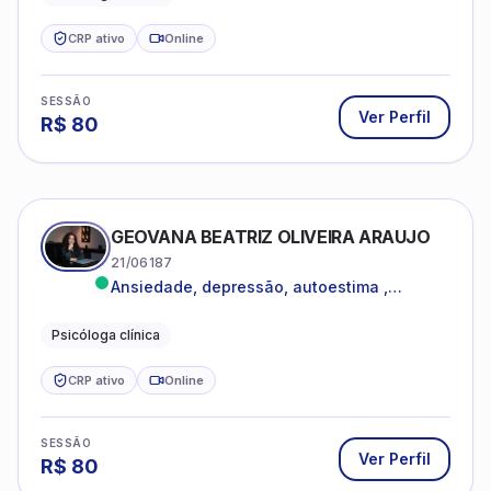
CRP ativo
Online
SESSÃO
Ver Perfil
R$
80
GEOVANA BEATRIZ OLIVEIRA ARAUJO
21/06187
Ansiedade, depressão, autoestima ,
autoconhecimento
Psicóloga clínica
CRP ativo
Online
SESSÃO
Ver Perfil
R$
80