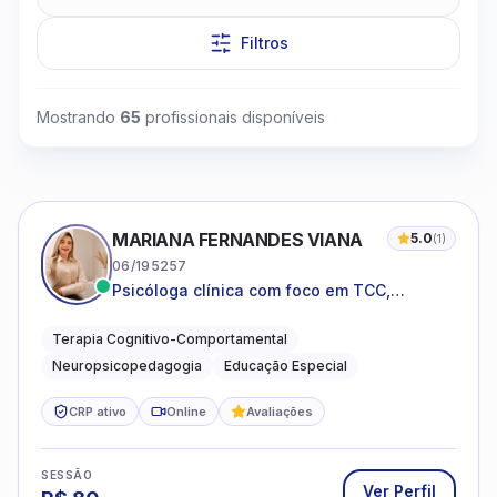
Filtros
Mostrando
65
profissionais disponíveis
Clique para assistir
MARIANA FERNANDES VIANA
5.0
(
1
)
06/195257
Psicóloga clínica com foco em TCC,
neuropsicopedagogia e acompanhamento
do neurodesenvolvimento.
Terapia Cognitivo-Comportamental
Neuropsicopedagogia
Educação Especial
CRP ativo
Online
Avaliações
SESSÃO
Ver Perfil