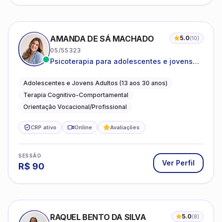
AMANDA DE SÁ MACHADO
5.0
(
10
)
05/55323
Psicoterapia para adolescentes e jovens
adultos com foco em ansiedade,
autoestima, relações e orientação
Adolescentes e Jovens Adultos (13 aos 30 anos)
profissional
Terapia Cognitivo-Comportamental
Orientação Vocacional/Profissional
CRP ativo
Online
Avaliações
SESSÃO
Ver Perfil
R$
90
RAQUEL BENTO DA SILVA
5.0
(
8
)