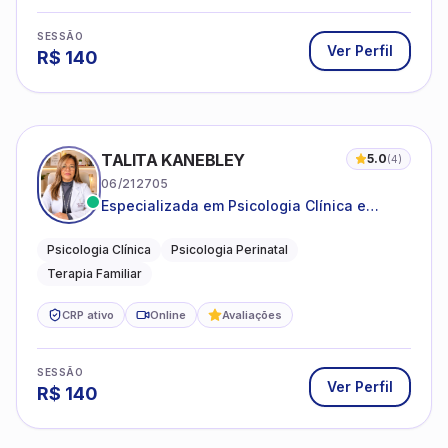
SESSÃO
Ver Perfil
R$
140
TALITA KANEBLEY
5.0
(
4
)
06/212705
Especializada em Psicologia Clínica e
Perinatal para adolescentes, adultos e
famílias
Psicologia Clínica
Psicologia Perinatal
Terapia Familiar
CRP ativo
Online
Avaliações
SESSÃO
Ver Perfil
R$
140