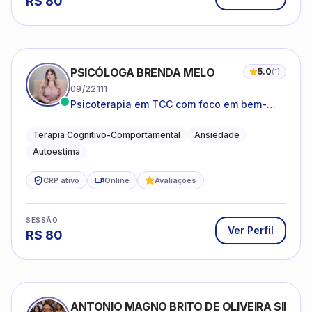
R$
80
PSICÓLOGA BRENDA MELO
5.0
(
1
)
09/22111
Psicoterapia em TCC com foco em bem-
estar emocional e estratégias práticas para
o cotidiano
Terapia Cognitivo-Comportamental
Ansiedade
Autoestima
CRP ativo
Online
Avaliações
SESSÃO
Ver Perfil
R$
80
ANTONIO MAGNO BRITO DE OLIVEIRA SILVA