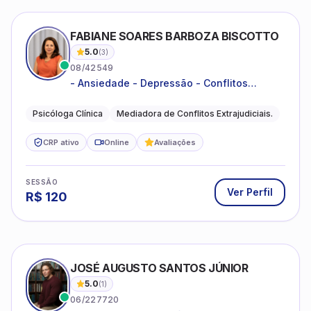
FABIANE SOARES BARBOZA BISCOTTO
5.0
(
3
)
08/42549
- Ansiedade - Depressão - Conflitos
conjugais - Conflitos familiares e
relacionamentos - Autoestima -
Psicóloga Clínica
Mediadora de Conflitos Extrajudiciais.
Desenvolvimento emocional
CRP ativo
Online
Avaliações
SESSÃO
Ver Perfil
R$
120
JOSÉ AUGUSTO SANTOS JÚNIOR
5.0
(
1
)
06/227720