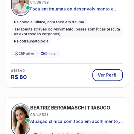
04/38739
Foca em traumas do desenvolvimento e
traumas complexos
Psicologia Clínica, com foco em trauma
Terapeuta através do Movimento, bases somáticas (escuta
às expressões corporais)
Psicotraumatologia
CRP ativo
Online
SESSÃO
Ver Perfil
R$
80
BEATRIZ BERGAMASCHI TRABUCO
08/42531
Atuação clínica com foco em acolhimento,
autoestima, ansiedade e transições de vida