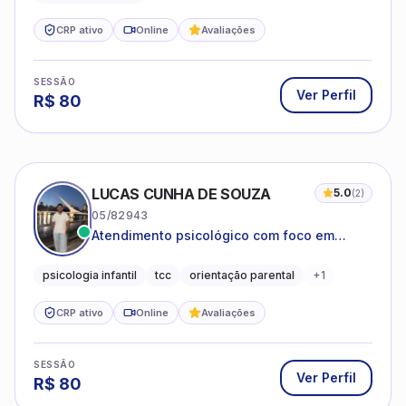
CRP ativo
Online
Avaliações
SESSÃO
Ver Perfil
R$
80
LUCAS CUNHA DE SOUZA
5.0
(
2
)
05/82943
Atendimento psicológico com foco em
Terapia Cognitivo-Comportamental (TCC),
promovendo equilíbrio emocional e
psicologia infantil
tcc
orientação parental
+
1
qualidade de vida.
CRP ativo
Online
Avaliações
SESSÃO
Ver Perfil
R$
80