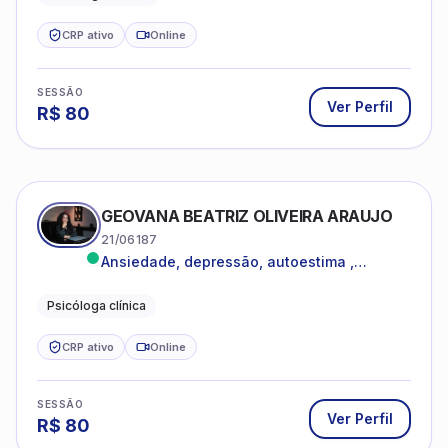
CRP ativo
Online
SESSÃO
Ver Perfil
R$
80
GEOVANA BEATRIZ OLIVEIRA ARAUJO
21/06187
Ansiedade, depressão, autoestima ,
autoconhecimento
Psicóloga clínica
CRP ativo
Online
SESSÃO
Ver Perfil
R$
80