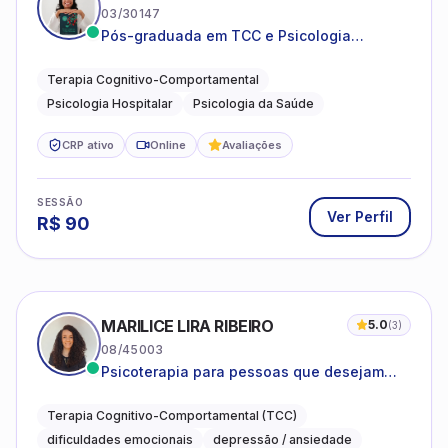
03/30147
Pós-graduada em TCC e Psicologia
Hospitalar e da Saúde
Terapia Cognitivo-Comportamental
Psicologia Hospitalar
Psicologia da Saúde
CRP ativo
Online
Avaliações
SESSÃO
Ver Perfil
R$
90
MARILICE LIRA RIBEIRO
5.0
(
3
)
08/45003
Psicoterapia para pessoas que desejam
compreender as emoções e lidar com as
dificuldades do dia a dia
Terapia Cognitivo-Comportamental (TCC)
dificuldades emocionais
depressão / ansiedade