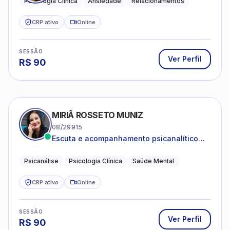
Psicologia Clínica
Ansiedade
Relacionamentos
CRP ativo
Online
SESSÃO
Ver Perfil
R$
90
MIRIÃ ROSSETO MUNIZ
08/29915
Escuta e acompanhamento psicanalítico
para adultos e adolescentes.
Psicanálise
Psicologia Clínica
Saúde Mental
CRP ativo
Online
SESSÃO
Ver Perfil
R$
90