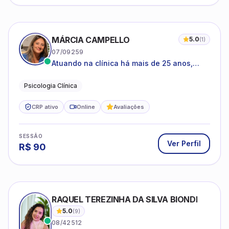
MÁRCIA CAMPELLO
5.0
(
1
)
07/09259
Atuando na clínica há mais de 25 anos,
amparada pela psicanálise e suas
estruturas, com experiência em
Psicologia Clínica
atendimento a jovens e adultos.
CRP ativo
Online
Avaliações
SESSÃO
Ver Perfil
R$
90
RAQUEL TEREZINHA DA SILVA BIONDI
5.0
(
9
)
08/42512