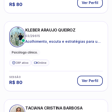
Ver Perfil
R$
80
KLEBER ARAUJO QUEIROZ
03/29615
Acolhimento, escuta e estratégias para uma
vida mais saudável.
Psicólogo clínico.
CRP ativo
Online
SESSÃO
Ver Perfil
R$
80
TACIANA CRISTINA BARBOSA