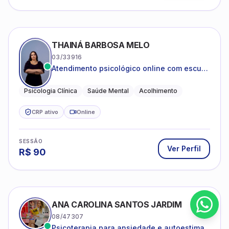
THAINÁ BARBOSA MELO
03/33916
Atendimento psicológico online com escuta
acolhedora e foco no seu bem-estar
emocional
Psicologia Clínica
Saúde Mental
Acolhimento
CRP ativo
Online
SESSÃO
Ver Perfil
R$
90
ANA CAROLINA SANTOS JARDIM
08/47307
Psicoterapia para ansiedade e autoestima