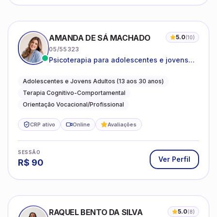
AMANDA DE SÁ MACHADO
5.0
(
10
)
05/55323
Psicoterapia para adolescentes e jovens
adultos com foco em ansiedade,
autoestima, relações e orientação
Adolescentes e Jovens Adultos (13 aos 30 anos)
profissional
Terapia Cognitivo-Comportamental
Orientação Vocacional/Profissional
CRP ativo
Online
Avaliações
SESSÃO
Ver Perfil
R$
90
RAQUEL BENTO DA SILVA
5.0
(
8
)