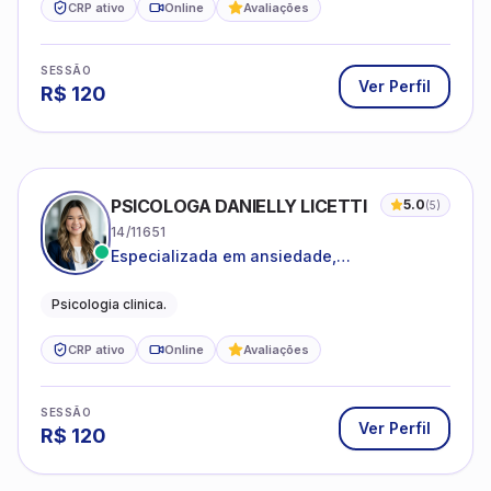
CRP ativo
Online
Avaliações
SESSÃO
Ver Perfil
R$
120
PSICOLOGA DANIELLY LICETTI
5.0
(
5
)
14/11651
Especializada em ansiedade,
autoconhecimento, depressão.
Psicologia clinica.
CRP ativo
Online
Avaliações
SESSÃO
Ver Perfil
R$
120