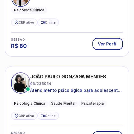
Psicóloga Clínica
CRP ativo
Online
SESSÃO
Ver Perfil
R$
80
JOÃO PAULO GONZAGA MENDES
06/235054
Atendimento psicológico para adolescentes
e adultos com foco em ansiedade,
depressão e autoestima.
Psicologia Clínica
Saúde Mental
Psicoterapia
CRP ativo
Online
SESSÃO