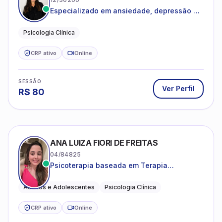
Especializado em ansiedade, depressão e
desenvolvimento emocional
Psicologia Clínica
CRP ativo
Online
SESSÃO
Ver Perfil
R$
80
ANA LUIZA FIORI DE FREITAS
04/84825
Psicoterapia baseada em Terapia
Cognitivo-Comportamental
Adultos e Adolescentes
Psicologia Clínica
CRP ativo
Online