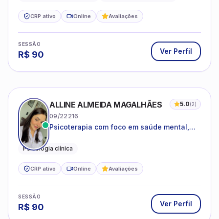
CRP ativo
Online
Avaliações
SESSÃO
Ver Perfil
R$
90
ALLINE ALMEIDA MAGALHÃES
5.0
(
2
)
09/22216
Psicoterapia com foco em saúde mental,
relações interpessoais e autoestima para
adolescentes e adultos.
Psicologia clínica
CRP ativo
Online
Avaliações
SESSÃO
Ver Perfil
R$
90