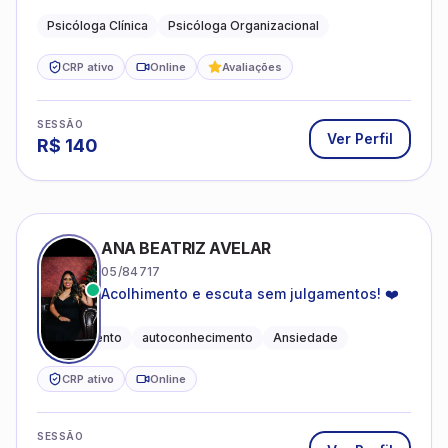
profissional.
Psicóloga Clínica
Psicóloga Organizacional
CRP ativo
Online
Avaliações
SESSÃO
Ver Perfil
R$
140
ANA BEATRIZ AVELAR
05/84717
Acolhimento e escuta sem julgamentos! ❤️
Acolhimento
autoconhecimento
Ansiedade
CRP ativo
Online
SESSÃO