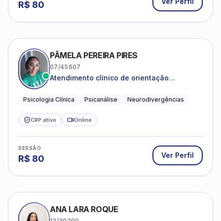
Ver Perfil
R$
80
PÂMELA PEREIRA PIRES
07/45607
Atendimento clínico de orientação
psicanalítica para adolescentes, adultos e
crianças neurotípicas
Psicologia Clínica
Psicanálise
Neurodivergências
CRP ativo
Online
SESSÃO
Ver Perfil
R$
80
ANA LARA ROQUE
12/30200