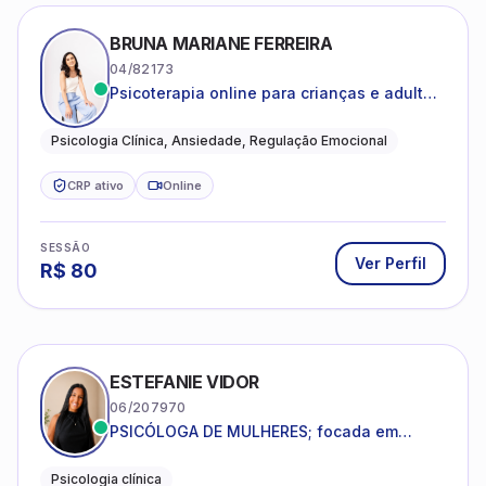
BRUNA MARIANE FERREIRA
04/82173
Psicoterapia online para crianças e adultos
que desejam compreender suas emoções,
reduzir a ansiedade e construir uma vida
Psicologia Clínica, Ansiedade, Regulação Emocional
com mais equilíbrio e sentido
CRP ativo
Online
SESSÃO
Ver Perfil
R$
80
ESTEFANIE VIDOR
06/207970
PSICÓLOGA DE MULHERES; focada em
melhorar relacionamentos os conflitos,
dentro da sua realidade.
Psicologia clínica