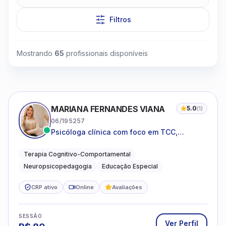
Filtros
Mostrando
65
profissionais disponíveis
Clique para assistir
MARIANA FERNANDES VIANA
5.0
(
1
)
06/195257
Psicóloga clínica com foco em TCC,
neuropsicopedagogia e acompanhamento
do neurodesenvolvimento.
Terapia Cognitivo-Comportamental
Neuropsicopedagogia
Educação Especial
CRP ativo
Online
Avaliações
SESSÃO
Ver Perfil