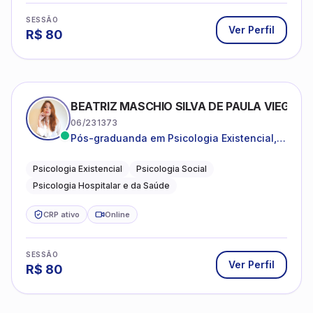
SESSÃO
Ver Perfil
R$
80
BEATRIZ MASCHIO SILVA DE PAULA VIEGAS
06/231373
Pós-graduanda em Psicologia Existencial,
Psicologia Social e Psicologia Hospitalar e
da Saúde.
Psicologia Existencial
Psicologia Social
Psicologia Hospitalar e da Saúde
CRP ativo
Online
SESSÃO
Ver Perfil
R$
80