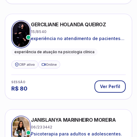
GERCILIANE HOLANDA QUEIROZ
15/8540
experiência no atendimento de pacientes
ansiosos, com histórico de pensamentos
catastróficos e comportamentos
experiência de atuação na psicologia clínica
autolesivos.
CRP ativo
Online
SESSÃO
Ver Perfil
R$
80
JANISLANYA MARINHEIRO MOREIRA
06/233442
Psicoterapia para adultos e adolescentes.