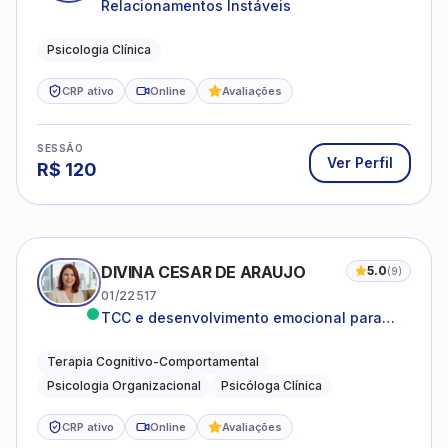
Relacionamentos Instáveis
Psicologia Clínica
CRP ativo
Online
Avaliações
SESSÃO
Ver Perfil
R$
120
DIVINA CESAR DE ARAUJO
5.0
(
9
)
01/22517
TCC e desenvolvimento emocional para
adultos e idosos
Terapia Cognitivo-Comportamental
Psicologia Organizacional
Psicóloga Clínica
CRP ativo
Online
Avaliações