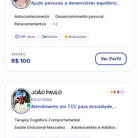
Ajudo pessoas a desenvolver equilíbrio
emocional e relações mais saudáveis
Autoconhecimento
Desenvolvimento pessoal
Relacionamentos
+
2
CRP ativo
Online
Avaliações
SESSÃO
Ver Perfil
R$
100
JOÃO PAULO
5.0
(
3
)
06/213068
Atendimento em TCC para ansiedade,
estresse e desenvolvimento de autonomia
emocional
Terapia Cognitivo-Comportamental
Saúde Emocional Masculina
Adolescentes e Adultos