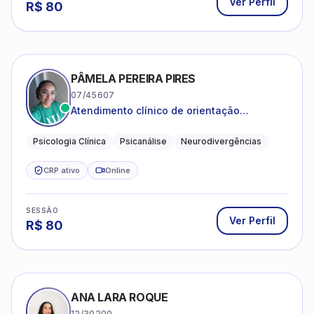
Ver Perfil
R$
80
PÂMELA PEREIRA PIRES
07/45607
Atendimento clínico de orientação
psicanalítica para adolescentes, adultos e
crianças neurotípicas
Psicologia Clínica
Psicanálise
Neurodivergências
CRP ativo
Online
SESSÃO
Ver Perfil
R$
80
ANA LARA ROQUE
12/30200