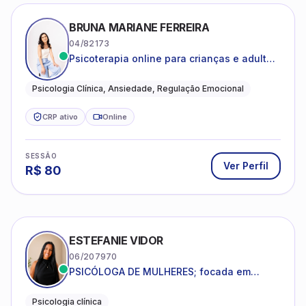
BRUNA MARIANE FERREIRA
04/82173
Psicoterapia online para crianças e adultos
que desejam compreender suas emoções,
reduzir a ansiedade e construir uma vida
Psicologia Clínica, Ansiedade, Regulação Emocional
com mais equilíbrio e sentido
CRP ativo
Online
SESSÃO
Ver Perfil
R$
80
ESTEFANIE VIDOR
06/207970
PSICÓLOGA DE MULHERES; focada em
melhorar relacionamentos os conflitos,
dentro da sua realidade.
Psicologia clínica