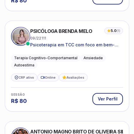
R$
80
PSICÓLOGA BRENDA MELO
5.0
(
1
)
09/22111
Psicoterapia em TCC com foco em bem-
estar emocional e estratégias práticas para
o cotidiano
Terapia Cognitivo-Comportamental
Ansiedade
Autoestima
CRP ativo
Online
Avaliações
SESSÃO
Ver Perfil
R$
80
ANTONIO MAGNO BRITO DE OLIVEIRA SILVA