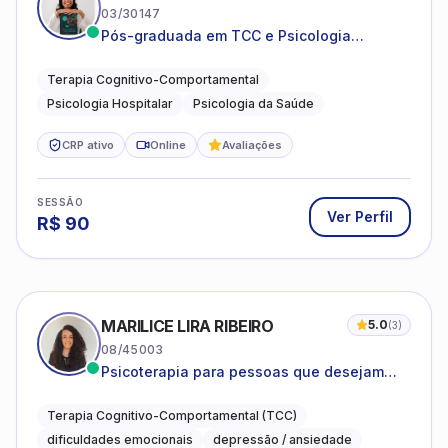
03/30147
Pós-graduada em TCC e Psicologia
Hospitalar e da Saúde
Terapia Cognitivo-Comportamental
Psicologia Hospitalar
Psicologia da Saúde
CRP ativo
Online
Avaliações
SESSÃO
Ver Perfil
R$
90
MARILICE LIRA RIBEIRO
5.0
(
3
)
08/45003
Psicoterapia para pessoas que desejam
compreender as emoções e lidar com as
dificuldades do dia a dia
Terapia Cognitivo-Comportamental (TCC)
dificuldades emocionais
depressão / ansiedade