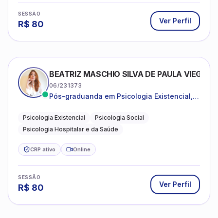
SESSÃO
Ver Perfil
R$
80
BEATRIZ MASCHIO SILVA DE PAULA VIEGAS
06/231373
Pós-graduanda em Psicologia Existencial,
Psicologia Social e Psicologia Hospitalar e
da Saúde.
Psicologia Existencial
Psicologia Social
Psicologia Hospitalar e da Saúde
CRP ativo
Online
SESSÃO
Ver Perfil
R$
80