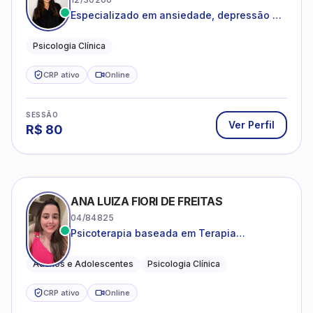
Especializado em ansiedade, depressão e
desenvolvimento emocional
Psicologia Clínica
CRP ativo
Online
SESSÃO
Ver Perfil
R$
80
ANA LUIZA FIORI DE FREITAS
04/84825
Psicoterapia baseada em Terapia
Cognitivo-Comportamental
Adultos e Adolescentes
Psicologia Clínica
CRP ativo
Online