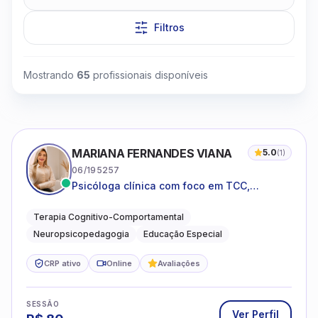
Filtros
Mostrando
65
profissionais disponíveis
Clique para assistir
MARIANA FERNANDES VIANA
5.0
(
1
)
06/195257
Psicóloga clínica com foco em TCC,
neuropsicopedagogia e acompanhamento
do neurodesenvolvimento.
Terapia Cognitivo-Comportamental
Neuropsicopedagogia
Educação Especial
CRP ativo
Online
Avaliações
SESSÃO
Ver Perfil