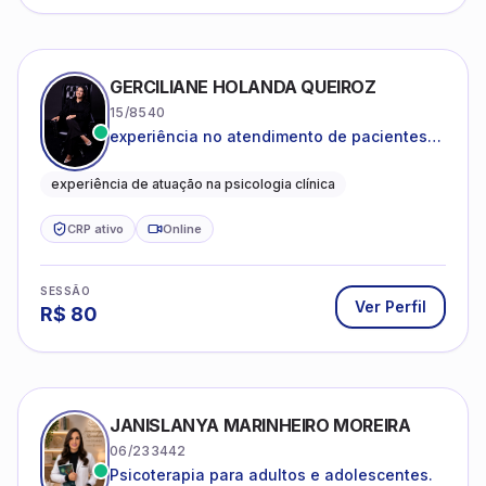
GERCILIANE HOLANDA QUEIROZ
15/8540
experiência no atendimento de pacientes
ansiosos, com histórico de pensamentos
catastróficos e comportamentos
experiência de atuação na psicologia clínica
autolesivos.
CRP ativo
Online
SESSÃO
Ver Perfil
R$
80
JANISLANYA MARINHEIRO MOREIRA
06/233442
Psicoterapia para adultos e adolescentes.