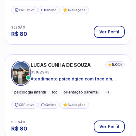
CRP ativo
Online
Avaliações
SESSÃO
Ver Perfil
R$
80
LUCAS CUNHA DE SOUZA
5.0
(
2
)
05/82943
Atendimento psicológico com foco em
Terapia Cognitivo-Comportamental (TCC),
promovendo equilíbrio emocional e
psicologia infantil
tcc
orientação parental
+
1
qualidade de vida.
CRP ativo
Online
Avaliações
SESSÃO
Ver Perfil
R$
80