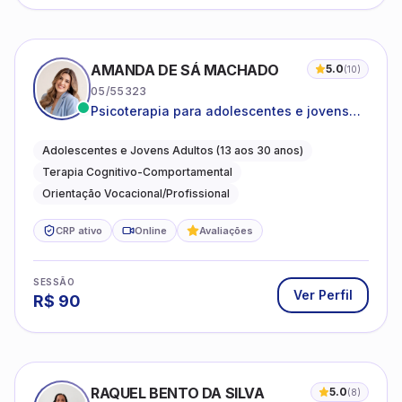
AMANDA DE SÁ MACHADO
5.0
(
10
)
05/55323
Psicoterapia para adolescentes e jovens
adultos com foco em ansiedade,
autoestima, relações e orientação
Adolescentes e Jovens Adultos (13 aos 30 anos)
profissional
Terapia Cognitivo-Comportamental
Orientação Vocacional/Profissional
CRP ativo
Online
Avaliações
SESSÃO
Ver Perfil
R$
90
RAQUEL BENTO DA SILVA
5.0
(
8
)