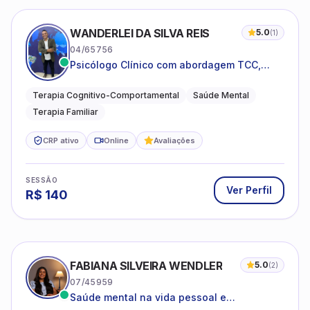
WANDERLEI DA SILVA REIS
5.0
(
1
)
04/65756
Psicólogo Clínico com abordagem TCC,
especializado em saúde mental e terapia
sistêmica
Terapia Cognitivo-Comportamental
Saúde Mental
Terapia Familiar
CRP ativo
Online
Avaliações
SESSÃO
Ver Perfil
R$
140
FABIANA SILVEIRA WENDLER
5.0
(
2
)
07/45959
Saúde mental na vida pessoal e