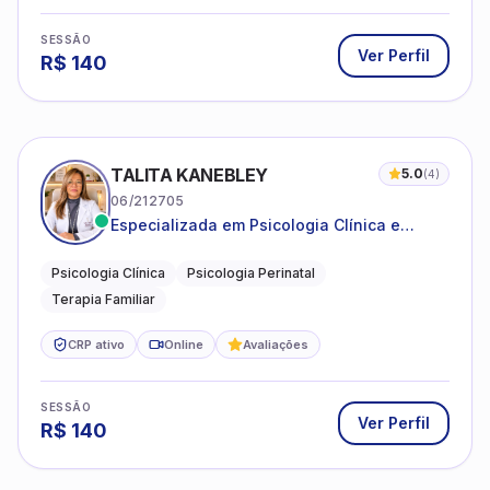
SESSÃO
Ver Perfil
R$
140
TALITA KANEBLEY
5.0
(
4
)
06/212705
Especializada em Psicologia Clínica e
Perinatal para adolescentes, adultos e
famílias
Psicologia Clínica
Psicologia Perinatal
Terapia Familiar
CRP ativo
Online
Avaliações
SESSÃO
Ver Perfil
R$
140