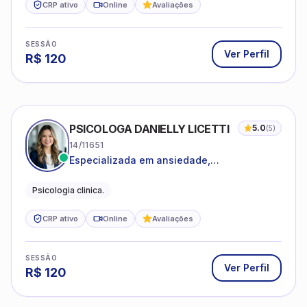
CRP ativo
Online
Avaliações
SESSÃO
Ver Perfil
R$
120
PSICOLOGA DANIELLY LICETTI
5.0
(
5
)
14/11651
Especializada em ansiedade,
autoconhecimento, depressão.
Psicologia clinica.
CRP ativo
Online
Avaliações
SESSÃO
Ver Perfil
R$
120