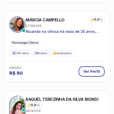
MÁRCIA CAMPELLO
5.0
(
1
)
07/09259
Atuando na clínica há mais de 25 anos,
amparada pela psicanálise e suas
estruturas, com experiência em
Psicologia Clínica
atendimento a jovens e adultos.
CRP ativo
Online
Avaliações
SESSÃO
Ver Perfil
R$
90
RAQUEL TEREZINHA DA SILVA BIONDI
5.0
(
9
)
08/42512