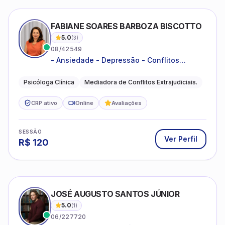
FABIANE SOARES BARBOZA BISCOTTO
5.0
(
3
)
08/42549
- Ansiedade - Depressão - Conflitos
conjugais - Conflitos familiares e
relacionamentos - Autoestima -
Psicóloga Clínica
Mediadora de Conflitos Extrajudiciais.
Desenvolvimento emocional
CRP ativo
Online
Avaliações
SESSÃO
Ver Perfil
R$
120
JOSÉ AUGUSTO SANTOS JÚNIOR
5.0
(
1
)
06/227720