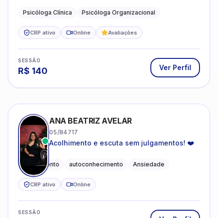
profissional.
Psicóloga Clínica
Psicóloga Organizacional
CRP ativo
Online
Avaliações
SESSÃO
Ver Perfil
R$
140
ANA BEATRIZ AVELAR
05/84717
Acolhimento e escuta sem julgamentos! ❤️
Acolhimento
autoconhecimento
Ansiedade
CRP ativo
Online
SESSÃO