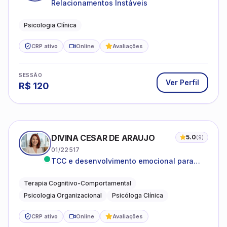
Relacionamentos Instáveis
Psicologia Clínica
CRP ativo
Online
Avaliações
SESSÃO
Ver Perfil
R$
120
DIVINA CESAR DE ARAUJO
5.0
(
9
)
01/22517
TCC e desenvolvimento emocional para
adultos e idosos
Terapia Cognitivo-Comportamental
Psicologia Organizacional
Psicóloga Clínica
CRP ativo
Online
Avaliações