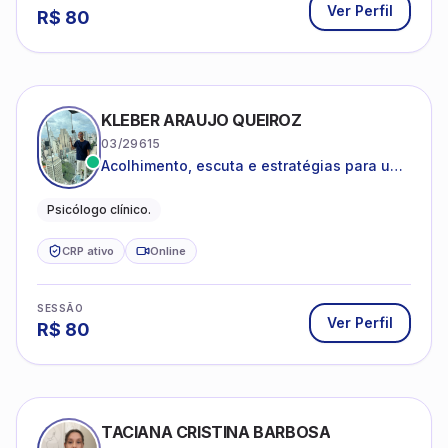
Ver Perfil
R$
80
KLEBER ARAUJO QUEIROZ
03/29615
Acolhimento, escuta e estratégias para uma
vida mais saudável.
Psicólogo clínico.
CRP ativo
Online
SESSÃO
Ver Perfil
R$
80
TACIANA CRISTINA BARBOSA