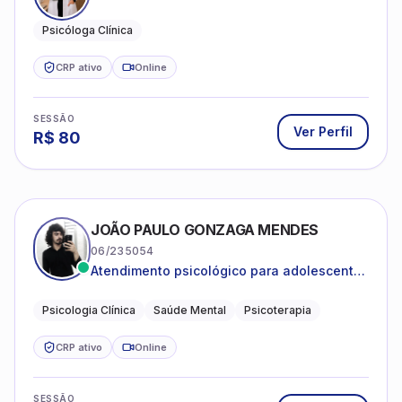
Psicóloga Clínica
CRP ativo
Online
SESSÃO
Ver Perfil
R$
80
JOÃO PAULO GONZAGA MENDES
06/235054
Atendimento psicológico para adolescentes
e adultos com foco em ansiedade,
depressão e autoestima.
Psicologia Clínica
Saúde Mental
Psicoterapia
CRP ativo
Online
SESSÃO