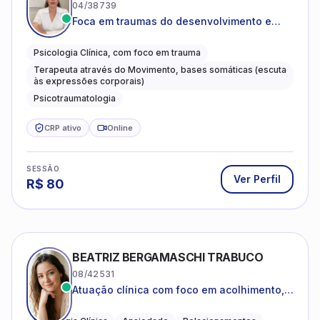
04/38739
Foca em traumas do desenvolvimento e
traumas complexos
Psicologia Clínica, com foco em trauma
Terapeuta através do Movimento, bases somáticas (escuta
às expressões corporais)
Psicotraumatologia
CRP ativo
Online
SESSÃO
Ver Perfil
R$
80
BEATRIZ BERGAMASCHI TRABUCO
08/42531
Atuação clínica com foco em acolhimento,
autoestima, ansiedade e transições de vida