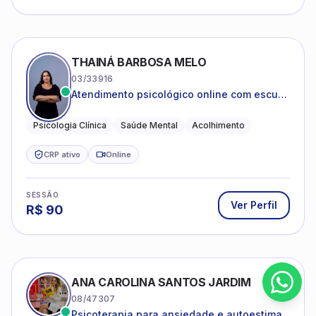
THAINÁ BARBOSA MELO
03/33916
Atendimento psicológico online com escuta
acolhedora e foco no seu bem-estar
emocional
Psicologia Clínica
Saúde Mental
Acolhimento
CRP ativo
Online
SESSÃO
Ver Perfil
R$
90
ANA CAROLINA SANTOS JARDIM
08/47307
Psicoterapia para ansiedade e autoestima