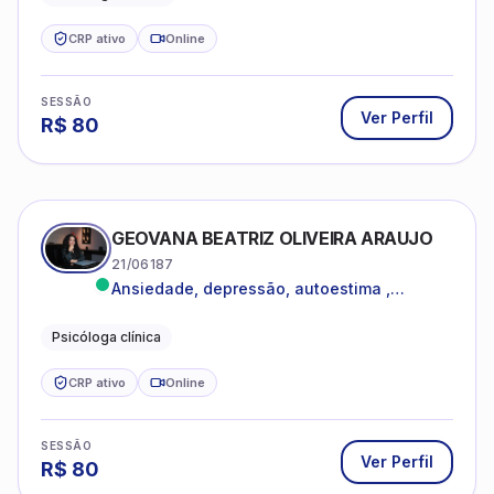
CRP ativo
Online
SESSÃO
Ver Perfil
R$
80
GEOVANA BEATRIZ OLIVEIRA ARAUJO
21/06187
Ansiedade, depressão, autoestima ,
autoconhecimento
Psicóloga clínica
CRP ativo
Online
SESSÃO
Ver Perfil
R$
80