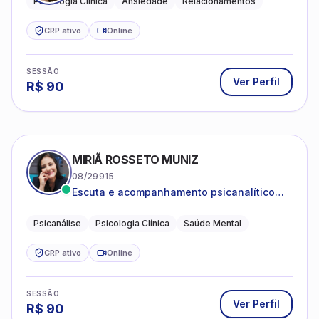
Psicologia Clínica
Ansiedade
Relacionamentos
CRP ativo
Online
SESSÃO
Ver Perfil
R$
90
MIRIÃ ROSSETO MUNIZ
08/29915
Escuta e acompanhamento psicanalítico
para adultos e adolescentes.
Psicanálise
Psicologia Clínica
Saúde Mental
CRP ativo
Online
SESSÃO
Ver Perfil
R$
90