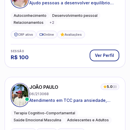
Ajudo pessoas a desenvolver equilíbrio
emocional e relações mais saudáveis
Autoconhecimento
Desenvolvimento pessoal
Relacionamentos
+
2
CRP ativo
Online
Avaliações
SESSÃO
Ver Perfil
R$
100
JOÃO PAULO
5.0
(
3
)
06/213068
Atendimento em TCC para ansiedade,
estresse e desenvolvimento de autonomia
emocional
Terapia Cognitivo-Comportamental
Saúde Emocional Masculina
Adolescentes e Adultos