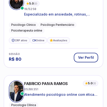
5.0
(
3
)
19/5258
Especializado em ansiedade, rotinas,
dificuldades emocionais, conflitos
familiares e questões comportamentais.
Psicólogo Clinico
Psicólogo Penitenciário
Psicoterapeuta online
CRP ativo
Online
Avaliações
SESSÃO
Ver Perfil
R$
80
FABRICIO PAIVA RAMOS
5.0
(
3
)
05/86351
Atendimento psicológico online com ética,
sigilo e acolhimento.
Psicologia Clínica