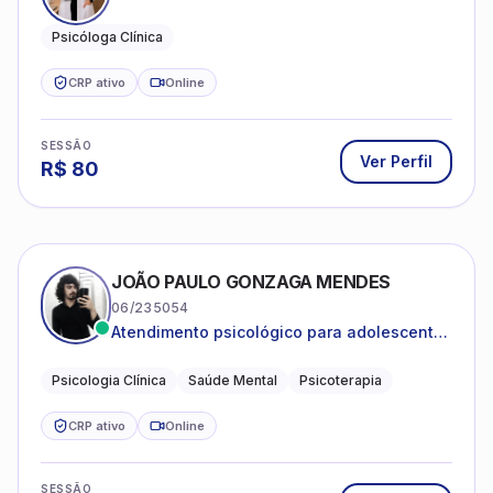
Psicóloga Clínica
CRP ativo
Online
SESSÃO
Ver Perfil
R$
80
JOÃO PAULO GONZAGA MENDES
06/235054
Atendimento psicológico para adolescentes
e adultos com foco em ansiedade,
depressão e autoestima.
Psicologia Clínica
Saúde Mental
Psicoterapia
CRP ativo
Online
SESSÃO