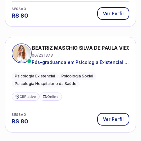
SESSÃO
Ver Perfil
R$
80
BEATRIZ MASCHIO SILVA DE PAULA VIEGAS
06/231373
Pós-graduanda em Psicologia Existencial,
Psicologia Social e Psicologia Hospitalar e
da Saúde.
Psicologia Existencial
Psicologia Social
Psicologia Hospitalar e da Saúde
CRP ativo
Online
SESSÃO
Ver Perfil
R$
80