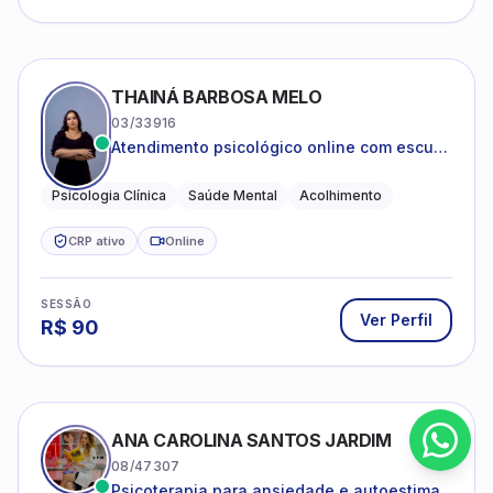
THAINÁ BARBOSA MELO
03/33916
Atendimento psicológico online com escuta
acolhedora e foco no seu bem-estar
emocional
Psicologia Clínica
Saúde Mental
Acolhimento
CRP ativo
Online
SESSÃO
Ver Perfil
R$
90
ANA CAROLINA SANTOS JARDIM
08/47307
Psicoterapia para ansiedade e autoestima