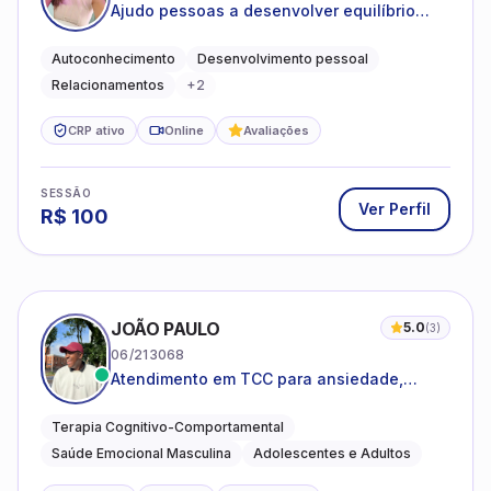
Ajudo pessoas a desenvolver equilíbrio
emocional e relações mais saudáveis
Autoconhecimento
Desenvolvimento pessoal
Relacionamentos
+
2
CRP ativo
Online
Avaliações
SESSÃO
Ver Perfil
R$
100
JOÃO PAULO
5.0
(
3
)
06/213068
Atendimento em TCC para ansiedade,
estresse e desenvolvimento de autonomia
emocional
Terapia Cognitivo-Comportamental
Saúde Emocional Masculina
Adolescentes e Adultos