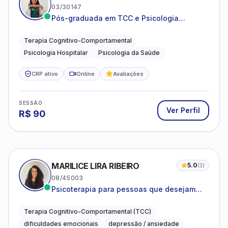
03/30147
Pós-graduada em TCC e Psicologia
Hospitalar e da Saúde
Terapia Cognitivo-Comportamental
Psicologia Hospitalar
Psicologia da Saúde
CRP ativo
Online
Avaliações
SESSÃO
Ver Perfil
R$
90
MARILICE LIRA RIBEIRO
5.0
(
3
)
08/45003
Psicoterapia para pessoas que desejam
compreender as emoções e lidar com as
dificuldades do dia a dia
Terapia Cognitivo-Comportamental (TCC)
dificuldades emocionais
depressão / ansiedade