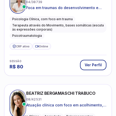
04/38739
Foca em traumas do desenvolvimento e
traumas complexos
Psicologia Clínica, com foco em trauma
Terapeuta através do Movimento, bases somáticas (escuta
às expressões corporais)
Psicotraumatologia
CRP ativo
Online
SESSÃO
Ver Perfil
R$
80
BEATRIZ BERGAMASCHI TRABUCO
08/42531
Atuação clínica com foco em acolhimento,
autoestima, ansiedade e transições de vida