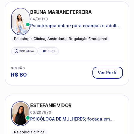
BRUNA MARIANE FERREIRA
04/82173
Psicoterapia online para crianças e adultos
que desejam compreender suas emoções,
reduzir a ansiedade e construir uma vida
Psicologia Clínica, Ansiedade, Regulação Emocional
com mais equilíbrio e sentido
CRP ativo
Online
SESSÃO
Ver Perfil
R$
80
ESTEFANIE VIDOR
06/207970
PSICÓLOGA DE MULHERES; focada em
melhorar relacionamentos os conflitos,
dentro da sua realidade.
Psicologia clínica