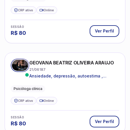
CRP ativo
Online
SESSÃO
Ver Perfil
R$
80
GEOVANA BEATRIZ OLIVEIRA ARAUJO
21/06187
Ansiedade, depressão, autoestima ,
autoconhecimento
Psicóloga clínica
CRP ativo
Online
SESSÃO
Ver Perfil
R$
80