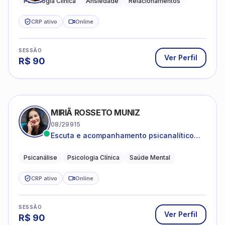
Psicologia Clínica
Ansiedade
Relacionamentos
CRP ativo
Online
SESSÃO
Ver Perfil
R$
90
MIRIÃ ROSSETO MUNIZ
08/29915
Escuta e acompanhamento psicanalítico
para adultos e adolescentes.
Psicanálise
Psicologia Clínica
Saúde Mental
CRP ativo
Online
SESSÃO
Ver Perfil
R$
90