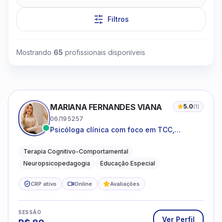
Filtros
Mostrando
65
profissionais disponíveis
Clique para assistir
MARIANA FERNANDES VIANA
5.0
(
1
)
06/195257
Psicóloga clínica com foco em TCC,
neuropsicopedagogia e acompanhamento
do neurodesenvolvimento.
Terapia Cognitivo-Comportamental
Neuropsicopedagogia
Educação Especial
CRP ativo
Online
Avaliações
SESSÃO
Ver Perfil