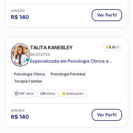
SESSÃO
Ver Perfil
R$
140
TALITA KANEBLEY
5.0
(
4
)
06/212705
Especializada em Psicologia Clínica e
Perinatal para adolescentes, adultos e
famílias
Psicologia Clínica
Psicologia Perinatal
Terapia Familiar
CRP ativo
Online
Avaliações
SESSÃO
Ver Perfil
R$
140