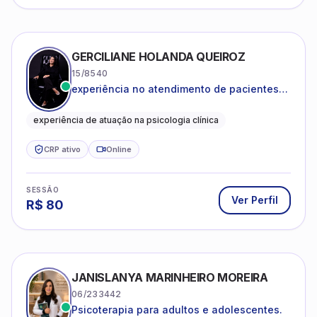
GERCILIANE HOLANDA QUEIROZ
15/8540
experiência no atendimento de pacientes
ansiosos, com histórico de pensamentos
catastróficos e comportamentos
experiência de atuação na psicologia clínica
autolesivos.
CRP ativo
Online
SESSÃO
Ver Perfil
R$
80
JANISLANYA MARINHEIRO MOREIRA
06/233442
Psicoterapia para adultos e adolescentes.