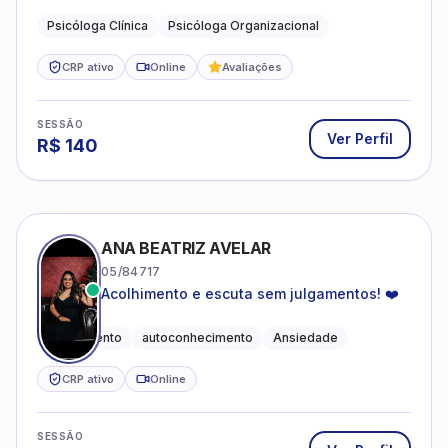
profissional.
Psicóloga Clínica
Psicóloga Organizacional
CRP ativo
Online
Avaliações
SESSÃO
Ver Perfil
R$
140
ANA BEATRIZ AVELAR
05/84717
Acolhimento e escuta sem julgamentos! ❤️
Acolhimento
autoconhecimento
Ansiedade
CRP ativo
Online
SESSÃO