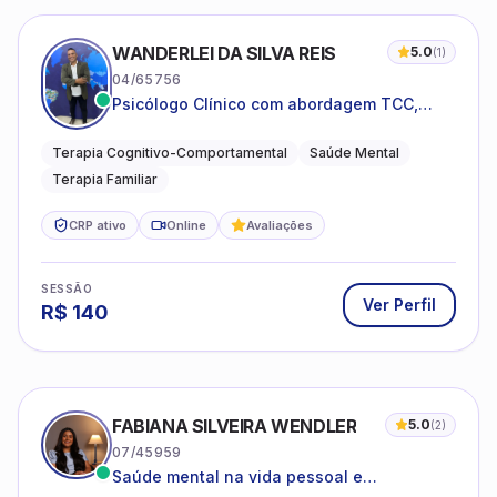
WANDERLEI DA SILVA REIS
5.0
(
1
)
04/65756
Psicólogo Clínico com abordagem TCC,
especializado em saúde mental e terapia
sistêmica
Terapia Cognitivo-Comportamental
Saúde Mental
Terapia Familiar
CRP ativo
Online
Avaliações
SESSÃO
Ver Perfil
R$
140
FABIANA SILVEIRA WENDLER
5.0
(
2
)
07/45959
Saúde mental na vida pessoal e