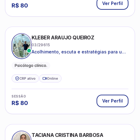
Ver Perfil
R$
80
KLEBER ARAUJO QUEIROZ
03/29615
Acolhimento, escuta e estratégias para uma
vida mais saudável.
Psicólogo clínico.
CRP ativo
Online
SESSÃO
Ver Perfil
R$
80
TACIANA CRISTINA BARBOSA