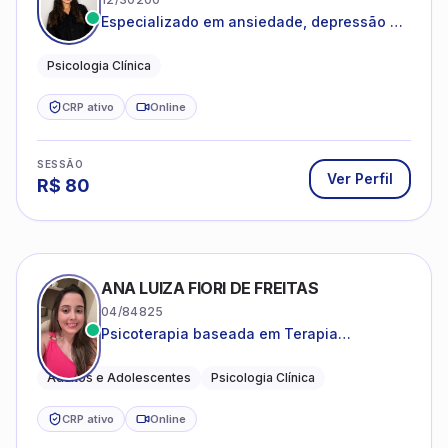
Especializado em ansiedade, depressão e
desenvolvimento emocional
Psicologia Clínica
CRP ativo
Online
SESSÃO
Ver Perfil
R$
80
ANA LUIZA FIORI DE FREITAS
04/84825
Psicoterapia baseada em Terapia
Cognitivo-Comportamental
Adultos e Adolescentes
Psicologia Clínica
CRP ativo
Online