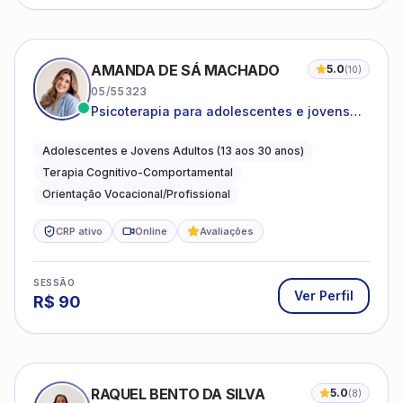
AMANDA DE SÁ MACHADO
5.0
(
10
)
05/55323
Psicoterapia para adolescentes e jovens
adultos com foco em ansiedade,
autoestima, relações e orientação
Adolescentes e Jovens Adultos (13 aos 30 anos)
profissional
Terapia Cognitivo-Comportamental
Orientação Vocacional/Profissional
CRP ativo
Online
Avaliações
SESSÃO
Ver Perfil
R$
90
RAQUEL BENTO DA SILVA
5.0
(
8
)