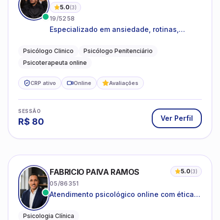
5.0
(
3
)
19/5258
Especializado em ansiedade, rotinas,
dificuldades emocionais, conflitos
familiares e questões comportamentais.
Psicólogo Clinico
Psicólogo Penitenciário
Psicoterapeuta online
CRP ativo
Online
Avaliações
SESSÃO
Ver Perfil
R$
80
FABRICIO PAIVA RAMOS
5.0
(
3
)
05/86351
Atendimento psicológico online com ética,
sigilo e acolhimento.
Psicologia Clínica