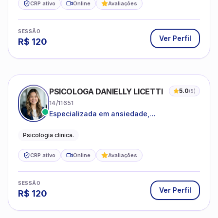
CRP ativo
Online
Avaliações
SESSÃO
Ver Perfil
R$
120
PSICOLOGA DANIELLY LICETTI
5.0
(
5
)
14/11651
Especializada em ansiedade,
autoconhecimento, depressão.
Psicologia clinica.
CRP ativo
Online
Avaliações
SESSÃO
Ver Perfil
R$
120