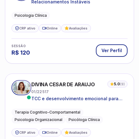
Relacionamentos Instáveis
Psicologia Clínica
CRP ativo
Online
Avaliações
SESSÃO
Ver Perfil
R$
120
DIVINA CESAR DE ARAUJO
5.0
(
9
)
01/22517
TCC e desenvolvimento emocional para
adultos e idosos
Terapia Cognitivo-Comportamental
Psicologia Organizacional
Psicóloga Clínica
CRP ativo
Online
Avaliações