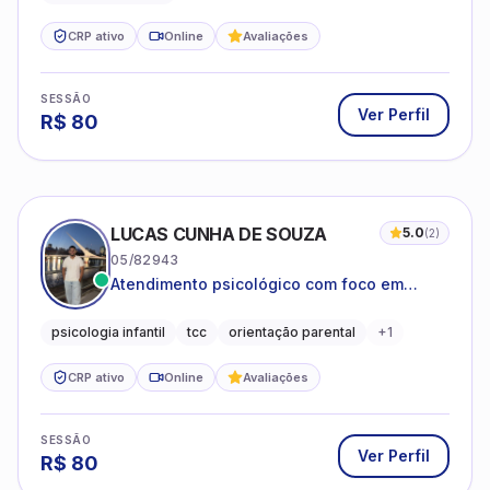
CRP ativo
Online
Avaliações
SESSÃO
Ver Perfil
R$
80
LUCAS CUNHA DE SOUZA
5.0
(
2
)
05/82943
Atendimento psicológico com foco em
Terapia Cognitivo-Comportamental (TCC),
promovendo equilíbrio emocional e
psicologia infantil
tcc
orientação parental
+
1
qualidade de vida.
CRP ativo
Online
Avaliações
SESSÃO
Ver Perfil
R$
80