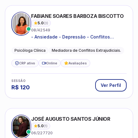
FABIANE SOARES BARBOZA BISCOTTO
5.0
(
3
)
08/42549
- Ansiedade - Depressão - Conflitos
conjugais - Conflitos familiares e
relacionamentos - Autoestima -
Psicóloga Clínica
Mediadora de Conflitos Extrajudiciais.
Desenvolvimento emocional
CRP ativo
Online
Avaliações
SESSÃO
Ver Perfil
R$
120
JOSÉ AUGUSTO SANTOS JÚNIOR
5.0
(
1
)
06/227720