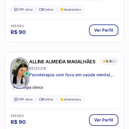
CRP ativo
Online
Avaliações
SESSÃO
Ver Perfil
R$
90
ALLINE ALMEIDA MAGALHÃES
5.0
(
2
)
09/22216
Psicoterapia com foco em saúde mental,
relações interpessoais e autoestima para
adolescentes e adultos.
Psicologia clínica
CRP ativo
Online
Avaliações
SESSÃO
Ver Perfil
R$
90