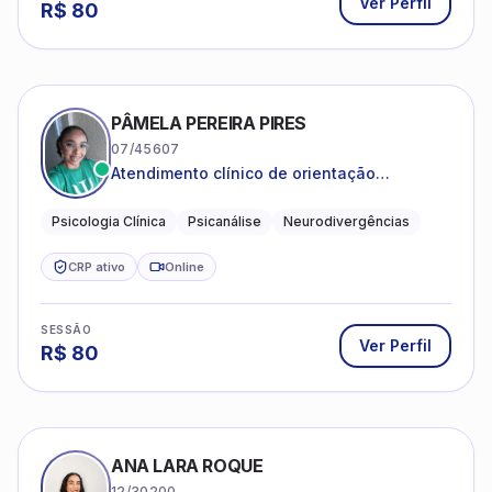
Ver Perfil
R$
80
PÂMELA PEREIRA PIRES
07/45607
Atendimento clínico de orientação
psicanalítica para adolescentes, adultos e
crianças neurotípicas
Psicologia Clínica
Psicanálise
Neurodivergências
CRP ativo
Online
SESSÃO
Ver Perfil
R$
80
ANA LARA ROQUE
12/30200