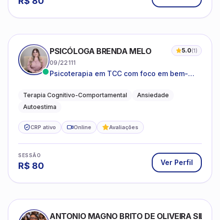
R$
80
PSICÓLOGA BRENDA MELO
5.0
(
1
)
09/22111
Psicoterapia em TCC com foco em bem-
estar emocional e estratégias práticas para
o cotidiano
Terapia Cognitivo-Comportamental
Ansiedade
Autoestima
CRP ativo
Online
Avaliações
SESSÃO
Ver Perfil
R$
80
ANTONIO MAGNO BRITO DE OLIVEIRA SILVA