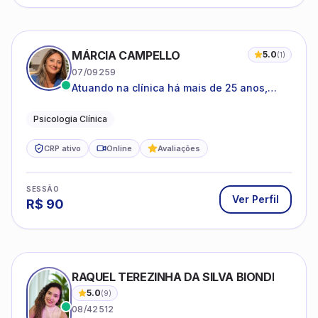
MÁRCIA CAMPELLO
5.0
(
1
)
07/09259
Atuando na clínica há mais de 25 anos,
amparada pela psicanálise e suas
estruturas, com experiência em
Psicologia Clínica
atendimento a jovens e adultos.
CRP ativo
Online
Avaliações
SESSÃO
Ver Perfil
R$
90
RAQUEL TEREZINHA DA SILVA BIONDI
5.0
(
9
)
08/42512