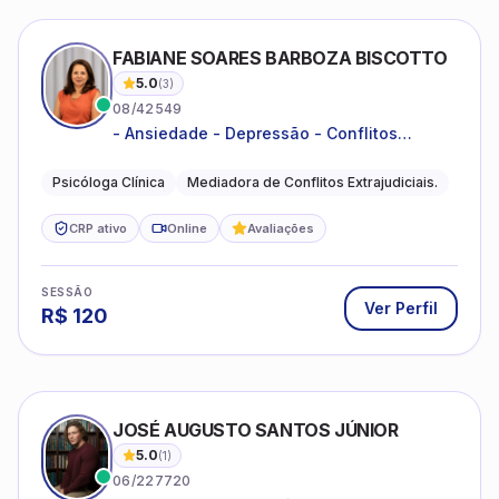
FABIANE SOARES BARBOZA BISCOTTO
5.0
(
3
)
08/42549
- Ansiedade - Depressão - Conflitos
conjugais - Conflitos familiares e
relacionamentos - Autoestima -
Psicóloga Clínica
Mediadora de Conflitos Extrajudiciais.
Desenvolvimento emocional
CRP ativo
Online
Avaliações
SESSÃO
Ver Perfil
R$
120
JOSÉ AUGUSTO SANTOS JÚNIOR
5.0
(
1
)
06/227720