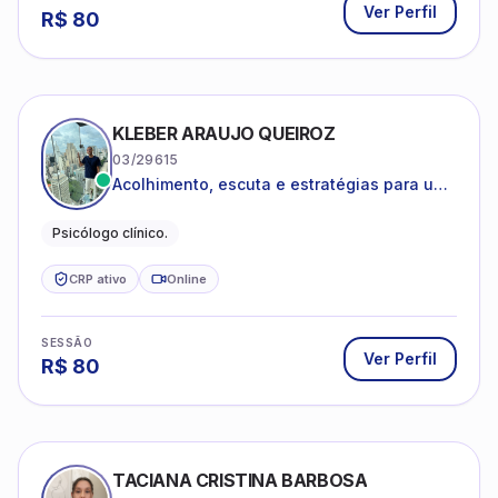
Ver Perfil
R$
80
KLEBER ARAUJO QUEIROZ
03/29615
Acolhimento, escuta e estratégias para uma
vida mais saudável.
Psicólogo clínico.
CRP ativo
Online
SESSÃO
Ver Perfil
R$
80
TACIANA CRISTINA BARBOSA