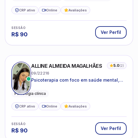
CRP ativo
Online
Avaliações
SESSÃO
Ver Perfil
R$
90
ALLINE ALMEIDA MAGALHÃES
5.0
(
2
)
09/22216
Psicoterapia com foco em saúde mental,
relações interpessoais e autoestima para
adolescentes e adultos.
Psicologia clínica
CRP ativo
Online
Avaliações
SESSÃO
Ver Perfil
R$
90