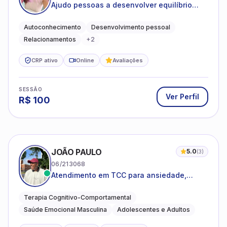
Ajudo pessoas a desenvolver equilíbrio
emocional e relações mais saudáveis
Autoconhecimento
Desenvolvimento pessoal
Relacionamentos
+
2
CRP ativo
Online
Avaliações
SESSÃO
Ver Perfil
R$
100
JOÃO PAULO
5.0
(
3
)
06/213068
Atendimento em TCC para ansiedade,
estresse e desenvolvimento de autonomia
emocional
Terapia Cognitivo-Comportamental
Saúde Emocional Masculina
Adolescentes e Adultos