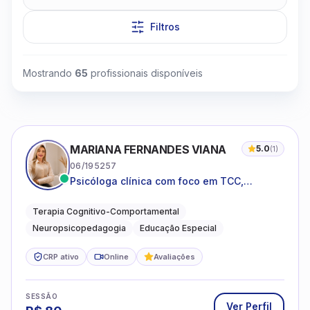
Filtros
Mostrando
65
profissionais disponíveis
Clique para assistir
MARIANA FERNANDES VIANA
5.0
(
1
)
06/195257
Psicóloga clínica com foco em TCC,
neuropsicopedagogia e acompanhamento
do neurodesenvolvimento.
Terapia Cognitivo-Comportamental
Neuropsicopedagogia
Educação Especial
CRP ativo
Online
Avaliações
SESSÃO
Ver Perfil