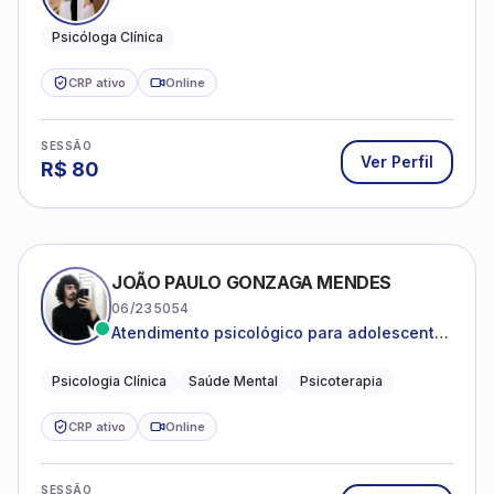
Psicóloga Clínica
CRP ativo
Online
SESSÃO
Ver Perfil
R$
80
JOÃO PAULO GONZAGA MENDES
06/235054
Atendimento psicológico para adolescentes
e adultos com foco em ansiedade,
depressão e autoestima.
Psicologia Clínica
Saúde Mental
Psicoterapia
CRP ativo
Online
SESSÃO