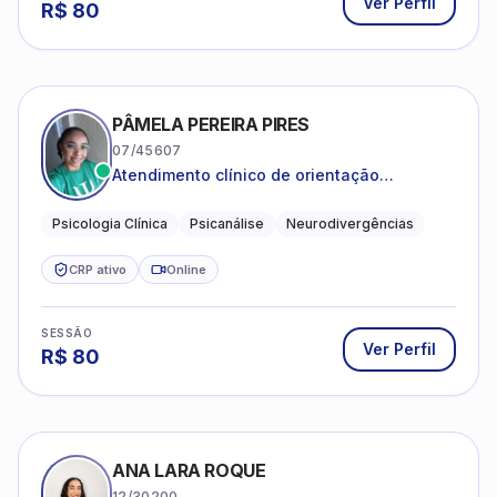
Ver Perfil
R$
80
PÂMELA PEREIRA PIRES
07/45607
Atendimento clínico de orientação
psicanalítica para adolescentes, adultos e
crianças neurotípicas
Psicologia Clínica
Psicanálise
Neurodivergências
CRP ativo
Online
SESSÃO
Ver Perfil
R$
80
ANA LARA ROQUE
12/30200