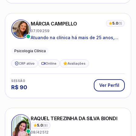
MÁRCIA CAMPELLO
5.0
(
1
)
07/09259
Atuando na clínica há mais de 25 anos,
amparada pela psicanálise e suas
estruturas, com experiência em
Psicologia Clínica
atendimento a jovens e adultos.
CRP ativo
Online
Avaliações
SESSÃO
Ver Perfil
R$
90
RAQUEL TEREZINHA DA SILVA BIONDI
5.0
(
9
)
08/42512