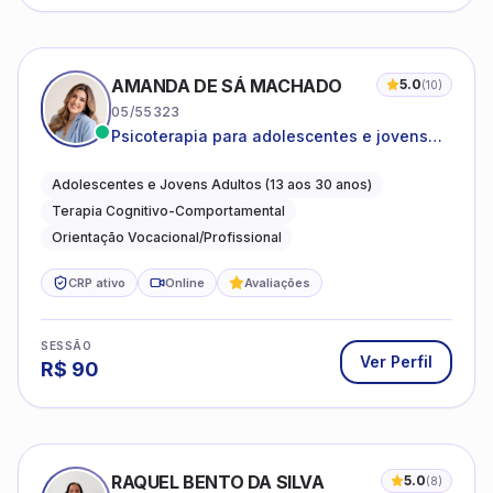
AMANDA DE SÁ MACHADO
5.0
(
10
)
05/55323
Psicoterapia para adolescentes e jovens
adultos com foco em ansiedade,
autoestima, relações e orientação
Adolescentes e Jovens Adultos (13 aos 30 anos)
profissional
Terapia Cognitivo-Comportamental
Orientação Vocacional/Profissional
CRP ativo
Online
Avaliações
SESSÃO
Ver Perfil
R$
90
RAQUEL BENTO DA SILVA
5.0
(
8
)