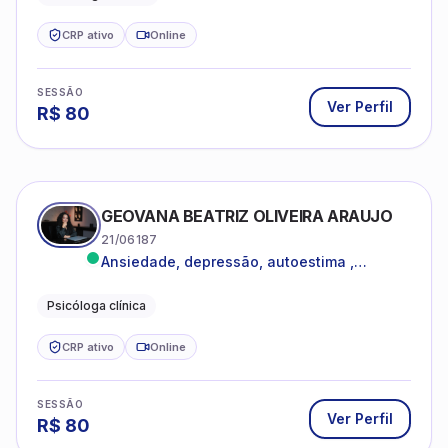
CRP ativo
Online
SESSÃO
Ver Perfil
R$
80
GEOVANA BEATRIZ OLIVEIRA ARAUJO
21/06187
Ansiedade, depressão, autoestima ,
autoconhecimento
Psicóloga clínica
CRP ativo
Online
SESSÃO
Ver Perfil
R$
80