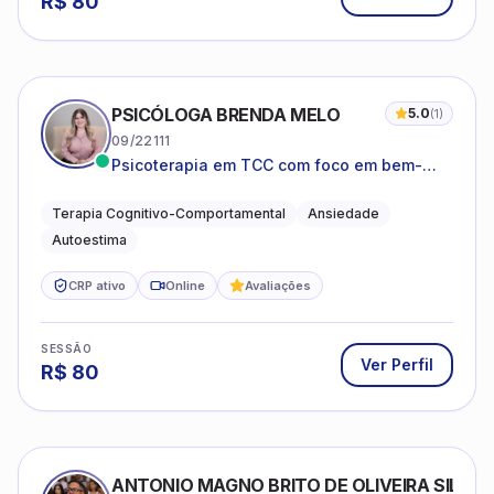
R$
80
PSICÓLOGA BRENDA MELO
5.0
(
1
)
09/22111
Psicoterapia em TCC com foco em bem-
estar emocional e estratégias práticas para
o cotidiano
Terapia Cognitivo-Comportamental
Ansiedade
Autoestima
CRP ativo
Online
Avaliações
SESSÃO
Ver Perfil
R$
80
ANTONIO MAGNO BRITO DE OLIVEIRA SILVA