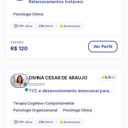
Relacionamentos Instáveis
Psicologia Clínica
CRP ativo
Online
Avaliações
SESSÃO
Ver Perfil
R$
120
DIVINA CESAR DE ARAUJO
5.0
(
9
)
01/22517
TCC e desenvolvimento emocional para
adultos e idosos
Terapia Cognitivo-Comportamental
Psicologia Organizacional
Psicóloga Clínica
CRP ativo
Online
Avaliações