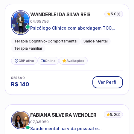
WANDERLEI DA SILVA REIS
5.0
(
1
)
04/65756
Psicólogo Clínico com abordagem TCC,
especializado em saúde mental e terapia
sistêmica
Terapia Cognitivo-Comportamental
Saúde Mental
Terapia Familiar
CRP ativo
Online
Avaliações
SESSÃO
Ver Perfil
R$
140
FABIANA SILVEIRA WENDLER
5.0
(
2
)
07/45959
Saúde mental na vida pessoal e