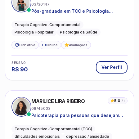
03/30147
Pós-graduada em TCC e Psicologia
Hospitalar e da Saúde
Terapia Cognitivo-Comportamental
Psicologia Hospitalar
Psicologia da Saúde
CRP ativo
Online
Avaliações
SESSÃO
Ver Perfil
R$
90
MARILICE LIRA RIBEIRO
5.0
(
3
)
08/45003
Psicoterapia para pessoas que desejam
compreender as emoções e lidar com as
dificuldades do dia a dia
Terapia Cognitivo-Comportamental (TCC)
dificuldades emocionais
depressão / ansiedade