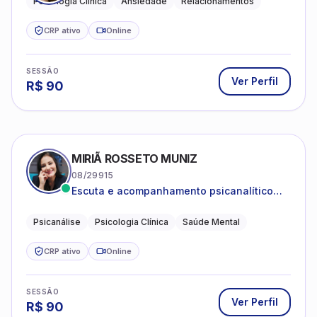
Psicologia Clínica
Ansiedade
Relacionamentos
CRP ativo
Online
SESSÃO
Ver Perfil
R$
90
MIRIÃ ROSSETO MUNIZ
08/29915
Escuta e acompanhamento psicanalítico
para adultos e adolescentes.
Psicanálise
Psicologia Clínica
Saúde Mental
CRP ativo
Online
SESSÃO
Ver Perfil
R$
90