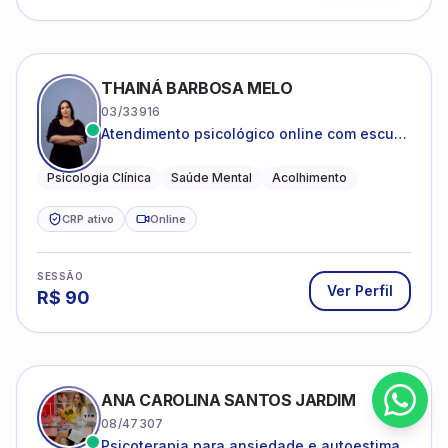
THAINÁ BARBOSA MELO
03/33916
Atendimento psicológico online com escuta
acolhedora e foco no seu bem-estar
emocional
Psicologia Clínica
Saúde Mental
Acolhimento
CRP ativo
Online
SESSÃO
Ver Perfil
R$
90
ANA CAROLINA SANTOS JARDIM
08/47307
Psicoterapia para ansiedade e autoestima