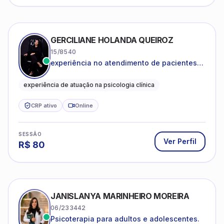
GERCILIANE HOLANDA QUEIROZ
15/8540
experiência no atendimento de pacientes
ansiosos, com histórico de pensamentos
catastróficos e comportamentos
experiência de atuação na psicologia clínica
autolesivos.
CRP ativo
Online
SESSÃO
Ver Perfil
R$
80
JANISLANYA MARINHEIRO MOREIRA
06/233442
Psicoterapia para adultos e adolescentes.