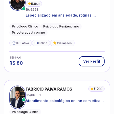
5.0
(
3
)
19/5258
Especializado em ansiedade, rotinas,
dificuldades emocionais, conflitos
familiares e questões comportamentais.
Psicólogo Clinico
Psicólogo Penitenciário
Psicoterapeuta online
CRP ativo
Online
Avaliações
SESSÃO
Ver Perfil
R$
80
FABRICIO PAIVA RAMOS
5.0
(
3
)
05/86351
Atendimento psicológico online com ética,
sigilo e acolhimento.
Psicologia Clínica