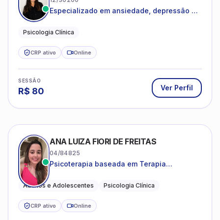
Especializado em ansiedade, depressão e
desenvolvimento emocional
Psicologia Clínica
CRP ativo
Online
SESSÃO
Ver Perfil
R$
80
ANA LUIZA FIORI DE FREITAS
04/84825
Psicoterapia baseada em Terapia
Cognitivo-Comportamental
Adultos e Adolescentes
Psicologia Clínica
CRP ativo
Online