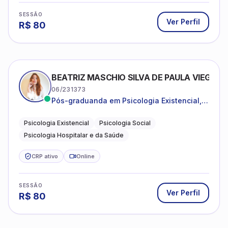
SESSÃO
Ver Perfil
R$
80
BEATRIZ MASCHIO SILVA DE PAULA VIEGAS
06/231373
Pós-graduanda em Psicologia Existencial,
Psicologia Social e Psicologia Hospitalar e
da Saúde.
Psicologia Existencial
Psicologia Social
Psicologia Hospitalar e da Saúde
CRP ativo
Online
SESSÃO
Ver Perfil
R$
80