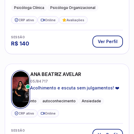
profissional.
Psicóloga Clínica
Psicóloga Organizacional
CRP ativo
Online
Avaliações
SESSÃO
Ver Perfil
R$
140
ANA BEATRIZ AVELAR
05/84717
Acolhimento e escuta sem julgamentos! ❤️
Acolhimento
autoconhecimento
Ansiedade
CRP ativo
Online
SESSÃO