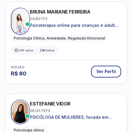
BRUNA MARIANE FERREIRA
04/82173
Psicoterapia online para crianças e adultos
que desejam compreender suas emoções,
reduzir a ansiedade e construir uma vida
Psicologia Clínica, Ansiedade, Regulação Emocional
com mais equilíbrio e sentido
CRP ativo
Online
SESSÃO
Ver Perfil
R$
80
ESTEFANIE VIDOR
06/207970
PSICÓLOGA DE MULHERES; focada em
melhorar relacionamentos os conflitos,
dentro da sua realidade.
Psicologia clínica