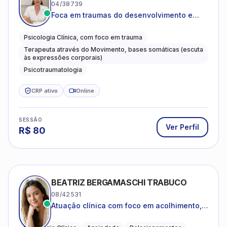
04/38739
Foca em traumas do desenvolvimento e
traumas complexos
Psicologia Clínica, com foco em trauma
Terapeuta através do Movimento, bases somáticas (escuta
às expressões corporais)
Psicotraumatologia
CRP ativo
Online
SESSÃO
Ver Perfil
R$
80
BEATRIZ BERGAMASCHI TRABUCO
08/42531
Atuação clínica com foco em acolhimento,
autoestima, ansiedade e transições de vida