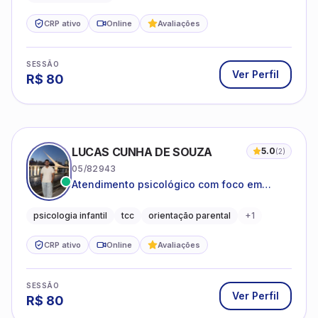
CRP ativo
Online
Avaliações
SESSÃO
Ver Perfil
R$
80
LUCAS CUNHA DE SOUZA
5.0
(
2
)
05/82943
Atendimento psicológico com foco em
Terapia Cognitivo-Comportamental (TCC),
promovendo equilíbrio emocional e
psicologia infantil
tcc
orientação parental
+
1
qualidade de vida.
CRP ativo
Online
Avaliações
SESSÃO
Ver Perfil
R$
80