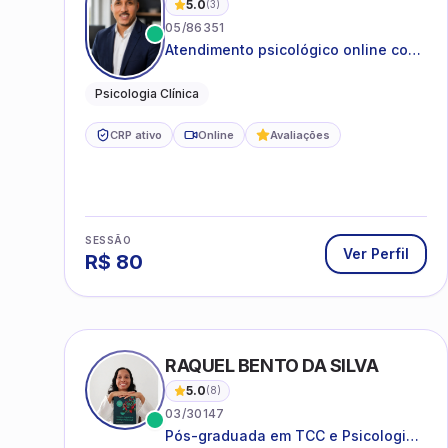
5.0
(
3
)
05/86351
Atendimento psicológico online com
ética, sigilo e acolhimento.
Psicologia Clínica
CRP ativo
Online
Avaliações
SESSÃO
Ver Perfil
R$
80
RAQUEL BENTO DA SILVA
5.0
(
8
)
03/30147
Pós-graduada em TCC e Psicologia