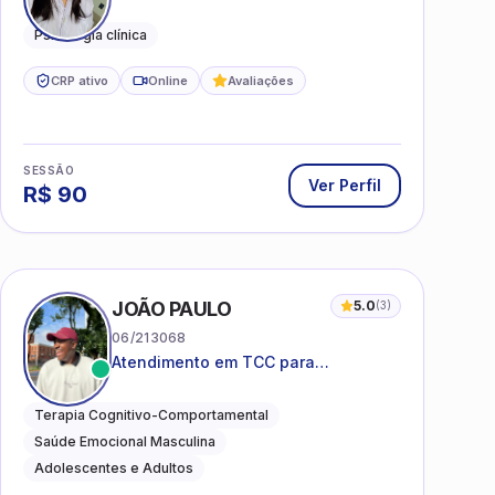
mental, relações interpessoais e
autoestima para adolescentes e
Psicologia clínica
adultos.
CRP ativo
Online
Avaliações
SESSÃO
Ver Perfil
R$
90
I
JOÃO PAULO
5.0
(
3
)
06/213068
Atendimento em TCC para
ansiedade, estresse e
desenvolvimento de autonomia
Terapia Cognitivo-Comportamental
emocional
Saúde Emocional Masculina
Adolescentes e Adultos