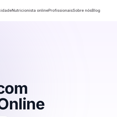
cidade
Nutricionista online
Profissionais
Sobre nós
Blog
com
Online