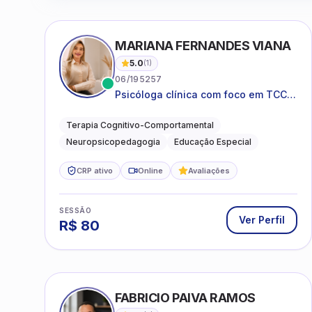
MARIANA FERNANDES VIANA
5.0
(
1
)
06/195257
Psicóloga clínica com foco em TCC,
neuropsicopedagogia e
acompanhamento do
Terapia Cognitivo-Comportamental
neurodesenvolvimento.
Neuropsicopedagogia
Educação Especial
CRP ativo
Online
Avaliações
SESSÃO
Ver Perfil
R$
80
FABRICIO PAIVA RAMOS