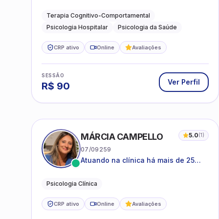
Hospitalar e da Saúde
Terapia Cognitivo-Comportamental
Psicologia Hospitalar
Psicologia da Saúde
CRP ativo
Online
Avaliações
SESSÃO
Ver Perfil
R$
90
MÁRCIA CAMPELLO
5.0
(
1
)
07/09259
Atuando na clínica há mais de 25
anos, amparada pela psicanálise e
suas estruturas, com experiência em
Psicologia Clínica
atendimento a jovens e adultos.
CRP ativo
Online
Avaliações