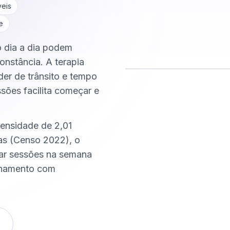
veis
e
o dia a dia podem
onstância. A terapia
der de trânsito e tempo
ssões facilita começar e
Comece hoje
Online e sigiloso
densidade de 2,01
as (Censo 2022), o
xar sessões na semana
nhamento com
o