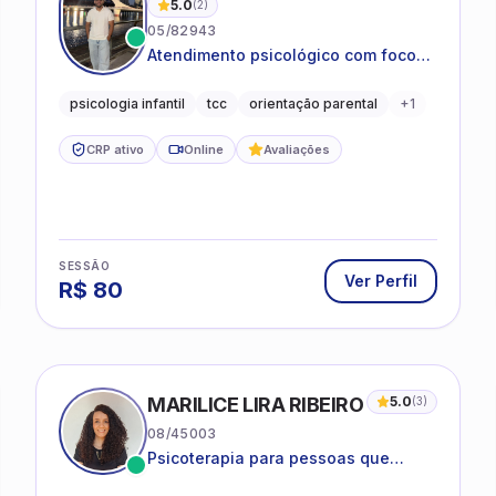
5.0
(
2
)
05/82943
Atendimento psicológico com foco
em Terapia Cognitivo-
Comportamental (TCC), promovendo
psicologia infantil
tcc
orientação parental
+
1
equilíbrio emocional e qualidade de
vida.
CRP ativo
Online
Avaliações
SESSÃO
Ver Perfil
R$
80
MARILICE LIRA RIBEIRO
5.0
(
3
)
08/45003
Psicoterapia para pessoas que
desejam compreender as emoções e