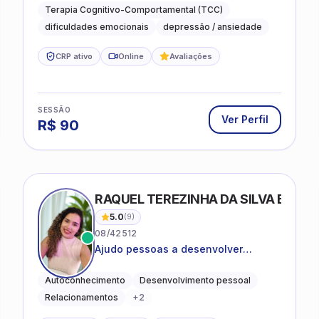
lidar com as dificuldades do dia a
Terapia Cognitivo-Comportamental (TCC)
dia
dificuldades emocionais
depressão / ansiedade
CRP ativo
Online
Avaliações
SESSÃO
Ver Perfil
R$
90
RAQUEL TEREZINHA DA SILVA BIOND
5.0
(
9
)
08/42512
Ajudo pessoas a desenvolver
equilíbrio emocional e relações mais
saudáveis
Autoconhecimento
Desenvolvimento pessoal
Relacionamentos
+
2