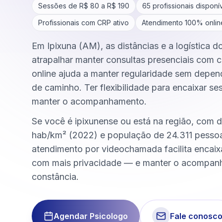
Sessões de R$
80
a R$
190
65
profissionais disponí
Profissionais com CRP ativo
Atendimento 100% onlin
Em Ipixuna (AM), as distâncias e a logística d
atrapalhar manter consultas presenciais com c
online ajuda a manter regularidade sem depen
de caminho. Ter flexibilidade para encaixar se
manter o acompanhamento.
Se você é ipixunense ou está na região, com 
hab/km² (2022) e população de 24.311 pesso
atendimento por videochamada facilita encai
com mais privacidade — e manter o acompa
constância.
Agendar Psicologo
Fale conosc