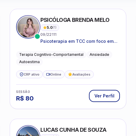
PSICÓLOGA BRENDA MELO
5.0
(
1
)
09/22111
Psicoterapia em TCC com foco em
bem-estar emocional e estratégias
práticas para o cotidiano
Terapia Cognitivo-Comportamental
Ansiedade
Autoestima
CRP ativo
Online
Avaliações
SESSÃO
Ver Perfil
R$
80
LUCAS CUNHA DE SOUZA