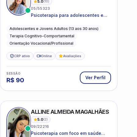
5.0
(
10
)
05/55323
Psicoterapia para adolescentes e
jovens adultos com foco em
ansiedade, autoestima, relações e
Adolescentes e Jovens Adultos (13 aos 30 anos)
orientação profissional
Terapia Cognitivo-Comportamental
Orientação Vocacional/Profissional
CRP ativo
Online
Avaliações
SESSÃO
Ver Perfil
R$
90
ALLINE ALMEIDA MAGALHÃES
5.0
(
2
)
09/22216
Psicoterapia com foco em saúde