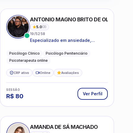
ANTONIO MAGNO BRITO DE OLIVEIRA SI
5.0
(
3
)
19/5258
Especializado em ansiedade,
rotinas, dificuldades emocionais,
conflitos familiares e questões
Psicólogo Clinico
Psicólogo Penitenciário
comportamentais.
Psicoterapeuta online
CRP ativo
Online
Avaliações
SESSÃO
Ver Perfil
R$
80
AMANDA DE SÁ MACHADO