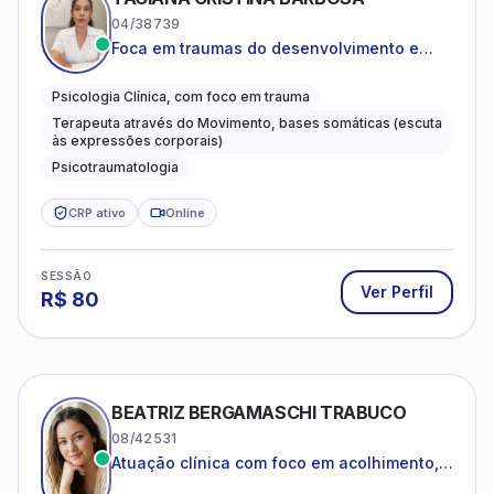
traumas complexos
Psicologia Clínica, com foco em trauma
Terapeuta através do Movimento, bases somáticas (escuta
às expressões corporais)
Psicotraumatologia
CRP ativo
Online
SESSÃO
Ver Perfil
R$
80
BEATRIZ BERGAMASCHI TRABUCO
08/42531
Atuação clínica com foco em acolhimento,
autoestima, ansiedade e transições de vida
Psicologia Clínica
Ansiedade
Relacionamentos