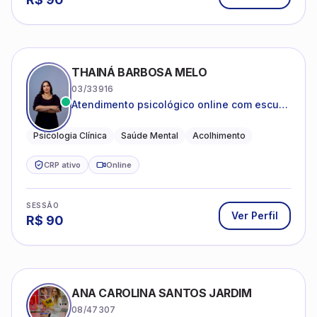
THAINÁ BARBOSA MELO
03/33916
Atendimento psicológico online com escuta
acolhedora e foco no seu bem-estar
emocional
Psicologia Clínica
Saúde Mental
Acolhimento
CRP ativo
Online
SESSÃO
Ver Perfil
R$
90
ANA CAROLINA SANTOS JARDIM
08/47307
Psicoterapia para ansiedade e autoestima