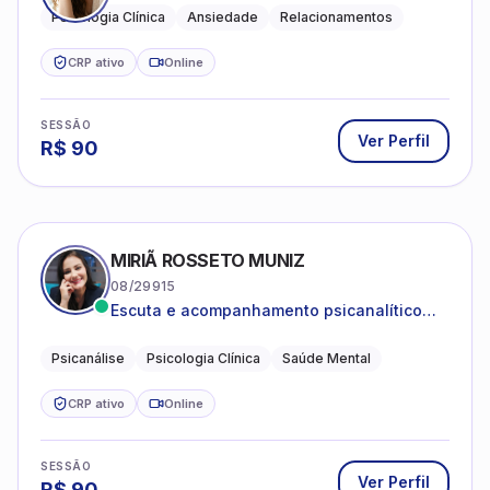
CRP ativo
Online
SESSÃO
Ver Perfil
R$
90
MIRIÃ ROSSETO MUNIZ
08/29915
Escuta e acompanhamento psicanalítico
para adultos e adolescentes.
Psicanálise
Psicologia Clínica
Saúde Mental
CRP ativo
Online
SESSÃO
Ver Perfil
R$
90