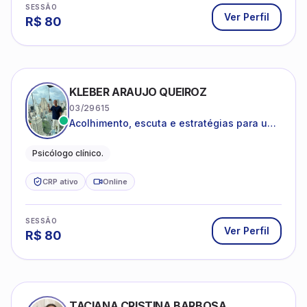
KLEBER ARAUJO QUEIROZ
03/29615
Acolhimento, escuta e estratégias para uma
vida mais saudável.
Psicólogo clínico.
CRP ativo
Online
SESSÃO
Ver Perfil
R$
80
TACIANA CRISTINA BARBOSA
04/38739
Foca em traumas do desenvolvimento e