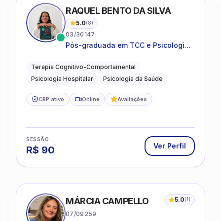
RAQUEL BENTO DA SILVA
5.0
(
8
)
03/30147
Pós-graduada em TCC e Psicologia
Hospitalar e da Saúde
Terapia Cognitivo-Comportamental
Psicologia Hospitalar
Psicologia da Saúde
CRP ativo
Online
Avaliações
SESSÃO
Ver Perfil
R$
90
MÁRCIA CAMPELLO
5.0
(
1
)
07/09259
Atuando na clínica há mais de 25