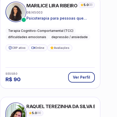
MARILICE LIRA RIBEIRO
5.0
(
3
)
08/45003
Psicoterapia para pessoas que
desejam compreender as emoções e
lidar com as dificuldades do dia a
Terapia Cognitivo-Comportamental (TCC)
dia
dificuldades emocionais
depressão / ansiedade
CRP ativo
Online
Avaliações
SESSÃO
Ver Perfil
R$
90
RAQUEL TEREZINHA DA SILVA BIONDI
5.0
(
9
)
08/42512