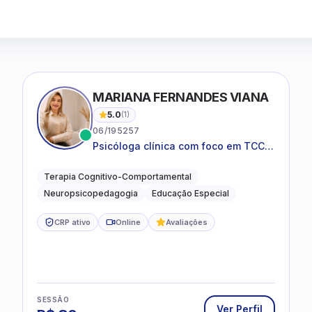
MARIANA FERNANDES VIANA
5.0
(
1
)
06/195257
Psicóloga clínica com foco em TCC,
neuropsicopedagogia e
acompanhamento do
Terapia Cognitivo-Comportamental
neurodesenvolvimento.
Neuropsicopedagogia
Educação Especial
CRP ativo
Online
Avaliações
SESSÃO
Ver Perfil
R$
80