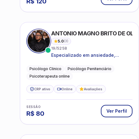
ANTONIO MAGNO BRITO DE OLIVE
5.0
(
3
)
19/5258
Especializado em ansiedade,
rotinas, dificuldades emocionais,
conflitos familiares e questões
Psicólogo Clinico
Psicólogo Penitenciário
comportamentais.
Psicoterapeuta online
CRP ativo
Online
Avaliações
SESSÃO
Ver Perfil
R$
80