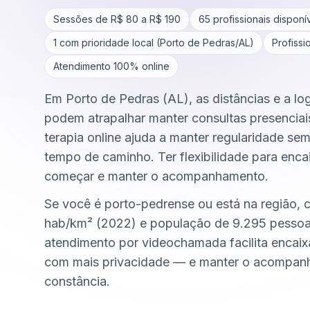
Sessões de R$
80
a R$
190
65
profissionais disponí
1
com prioridade local (
Porto de Pedras
/
AL
)
Profissi
Atendimento 100% online
Em Porto de Pedras (AL), as distâncias e a log
podem atrapalhar manter consultas presenciai
terapia online ajuda a manter regularidade se
tempo de caminho. Ter flexibilidade para encai
começar e manter o acompanhamento.
Se você é porto-pedrense ou está na região, 
hab/km² (2022) e população de 9.295 pessoa
atendimento por videochamada facilita encai
com mais privacidade — e manter o acompa
constância.