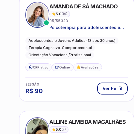
AMANDA DE SÁ MACHADO
5.0
(
10
)
05/55323
Psicoterapia para adolescentes e
jovens adultos com foco em
ansiedade, autoestima, relações e
Adolescentes e Jovens Adultos (13 aos 30 anos)
orientação profissional
Terapia Cognitivo-Comportamental
Orientação Vocacional/Profissional
CRP ativo
Online
Avaliações
SESSÃO
Ver Perfil
R$
90
ALLINE ALMEIDA MAGALHÃES
5.0
(
2
)
09/22216