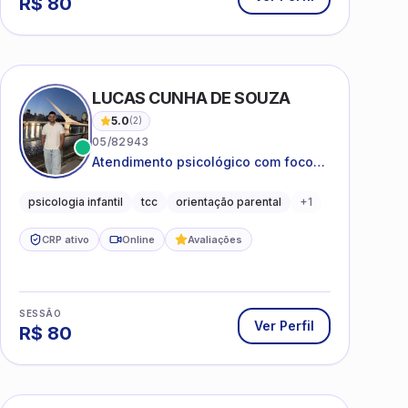
LUCAS CUNHA DE SOUZA
5.0
(
2
)
05/82943
Atendimento psicológico com foco
em Terapia Cognitivo-
Comportamental (TCC), promovendo
psicologia infantil
tcc
orientação parental
+
1
equilíbrio emocional e qualidade de
vida.
CRP ativo
Online
Avaliações
SESSÃO
Ver Perfil
R$
80