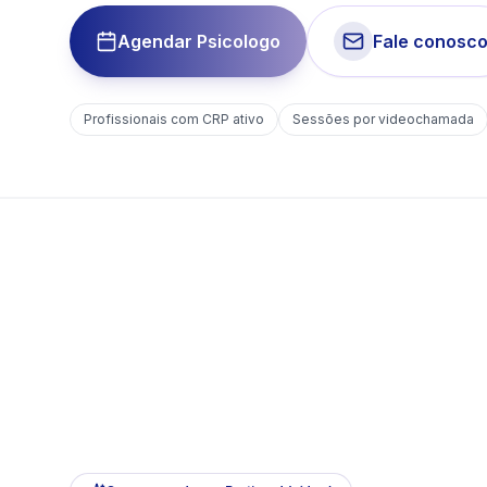
Agendar Psicologo
Fale conosc
Profissionais com CRP ativo
Sessões por videochamada
Como agendar no Pratimed (vídeo)