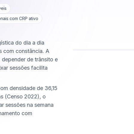
veis
onais com CRP ativo
ística do dia a dia
s com constância. A
m depender de trânsito e
Comece hoje
xar sessões facilita
Online e sigiloso
com densidade de 36,15
s (Censo 2022), o
xar sessões na semana
nhamento com