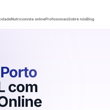
cidade
Nutricionista online
Profissionais
Sobre nós
Blog
Porto
L
com
Online