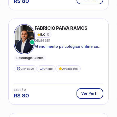
IRA SILVA
FABRICIO PAIVA RAMOS
5.0
(
3
)
05/86351
Atendimento psicológico online com
ética, sigilo e acolhimento.
Psicologia Clínica
CRP ativo
Online
Avaliações
SESSÃO
Ver Perfil
R$
80