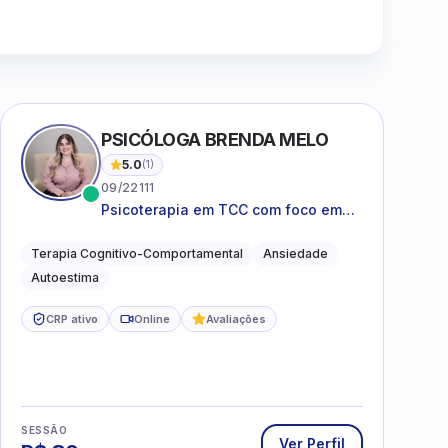
Clique para assistir
PSICÓLOGA BRENDA MELO
5.0
(
1
)
09/22111
Psicoterapia em TCC com foco em
bem-estar emocional e estratégias
práticas para o cotidiano
Terapia Cognitivo-Comportamental
Ansiedade
Autoestima
CRP ativo
Online
Avaliações
SESSÃO
Ver Perfil
R$
80