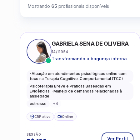
Mostrando
65
profissionais disponíveis
GABRIELA SENA DE OLIVEIRA
14/11954
Transformando a bagunça interna
em autoconhecimento, clareza,
leveza e caminhos mais gentis para
-Atuação em atendimentos psicológicos online com
se viver.
foco na Terapia Cognitivo-Comportamental (TCC)
Psicoterapia Breve e Práticas Baseadas em
Evidências; -Manejo de demandas relacionadas à
ansiedade
estresse
+
4
CRP ativo
Online
SESSÃO
Ver Perfil
R$
120