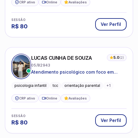
CRP ativo
Online
Avaliações
SESSÃO
Ver Perfil
R$
80
LUCAS CUNHA DE SOUZA
5.0
(
2
)
05/82943
Atendimento psicológico com foco em
Terapia Cognitivo-Comportamental (TCC),
promovendo equilíbrio emocional e
psicologia infantil
tcc
orientação parental
+
1
qualidade de vida.
CRP ativo
Online
Avaliações
SESSÃO
Ver Perfil
R$
80