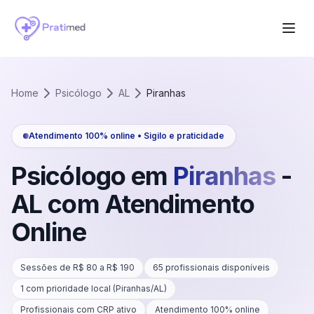
Home
Psicólogo
AL
Piranhas
Atendimento 100% online • Sigilo e praticidade
Psicólogo em
Piranhas
-
AL
com Atendimento
Online
Sessões de R$
80
a R$
190
65
profissionais disponíveis
1
com prioridade local (
Piranhas
/
AL
)
Profissionais com CRP ativo
Atendimento 100% online