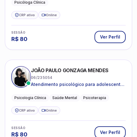
Psicóloga Clínica
CRP ativo
Online
SESSÃO
Ver Perfil
R$
80
JOÃO PAULO GONZAGA MENDES
06/235054
Atendimento psicológico para adolescentes
e adultos com foco em ansiedade,
depressão e autoestima.
Psicologia Clínica
Saúde Mental
Psicoterapia
CRP ativo
Online
SESSÃO
Ver Perfil
R$
80