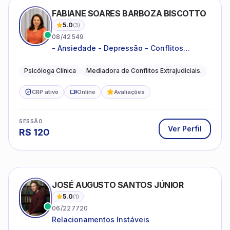
FABIANE SOARES BARBOZA BISCOTTO
5.0
(
3
)
08/42549
- Ansiedade - Depressão - Conflitos
conjugais - Conflitos familiares e
relacionamentos - Autoestima -
Psicóloga Clínica
Mediadora de Conflitos Extrajudiciais.
Desenvolvimento emocional
CRP ativo
Online
Avaliações
SESSÃO
Ver Perfil
R$
120
JOSÉ AUGUSTO SANTOS JÚNIOR
5.0
(
1
)
06/227720
Relacionamentos Instáveis