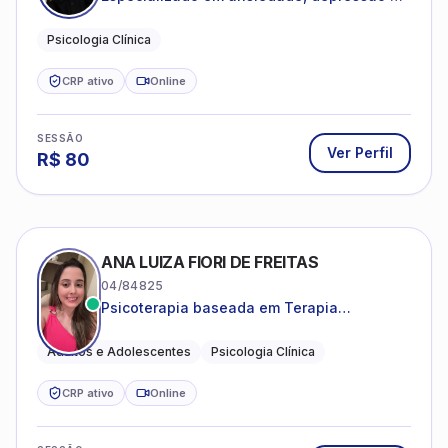
desenvolvimento emocional
Psicologia Clínica
CRP ativo
Online
SESSÃO
Ver Perfil
R$
80
ANA LUIZA FIORI DE FREITAS
04/84825
Psicoterapia baseada em Terapia
Cognitivo-Comportamental
Adultos e Adolescentes
Psicologia Clínica
CRP ativo
Online