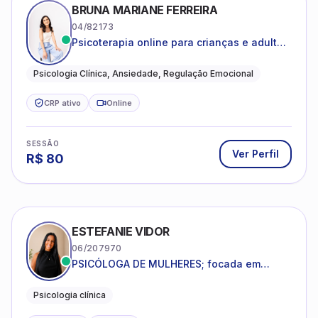
BRUNA MARIANE FERREIRA
04/82173
Psicoterapia online para crianças e adultos
que desejam compreender suas emoções,
reduzir a ansiedade e construir uma vida
Psicologia Clínica, Ansiedade, Regulação Emocional
com mais equilíbrio e sentido
CRP ativo
Online
SESSÃO
Ver Perfil
R$
80
ESTEFANIE VIDOR
06/207970
PSICÓLOGA DE MULHERES; focada em
melhorar relacionamentos os conflitos,
dentro da sua realidade.
Psicologia clínica