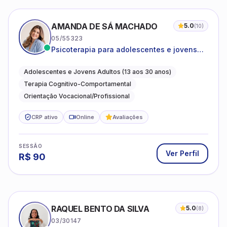
AMANDA DE SÁ MACHADO
5.0
(
10
)
05/55323
Psicoterapia para adolescentes e jovens
adultos com foco em ansiedade,
autoestima, relações e orientação
Adolescentes e Jovens Adultos (13 aos 30 anos)
profissional
Terapia Cognitivo-Comportamental
Orientação Vocacional/Profissional
CRP ativo
Online
Avaliações
SESSÃO
Ver Perfil
R$
90
RAQUEL BENTO DA SILVA
5.0
(
8
)
03/30147