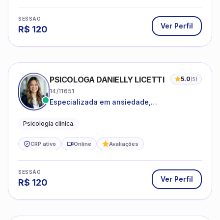
SESSÃO
Ver Perfil
R$
120
PSICOLOGA DANIELLY LICETTI
5.0
(
5
)
14/11651
Especializada em ansiedade,
autoconhecimento, depressão.
Psicologia clinica.
CRP ativo
Online
Avaliações
SESSÃO
Ver Perfil
R$
120