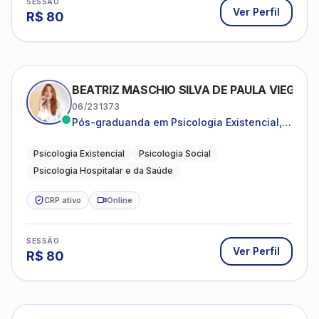
SESSÃO
Ver Perfil
R$
80
BEATRIZ MASCHIO SILVA DE PAULA VIEGAS
06/231373
Pós-graduanda em Psicologia Existencial,
Psicologia Social e Psicologia Hospitalar e
da Saúde.
Psicologia Existencial
Psicologia Social
Psicologia Hospitalar e da Saúde
CRP ativo
Online
SESSÃO
Ver Perfil
R$
80