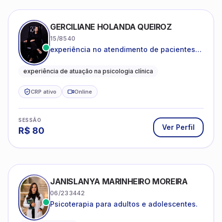
GERCILIANE HOLANDA QUEIROZ
15/8540
experiência no atendimento de pacientes
ansiosos, com histórico de pensamentos
catastróficos e comportamentos
experiência de atuação na psicologia clínica
autolesivos.
CRP ativo
Online
SESSÃO
Ver Perfil
R$
80
JANISLANYA MARINHEIRO MOREIRA
06/233442
Psicoterapia para adultos e adolescentes.