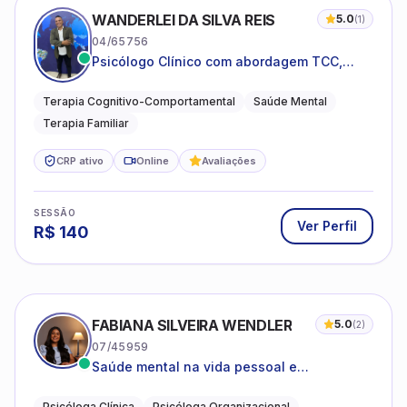
WANDERLEI DA SILVA REIS
5.0
(
1
)
04/65756
Psicólogo Clínico com abordagem TCC,
especializado em saúde mental e terapia
sistêmica
Terapia Cognitivo-Comportamental
Saúde Mental
Terapia Familiar
CRP ativo
Online
Avaliações
SESSÃO
Ver Perfil
R$
140
FABIANA SILVEIRA WENDLER
5.0
(
2
)
07/45959
Saúde mental na vida pessoal e
profissional.
Psicóloga Clínica
Psicóloga Organizacional