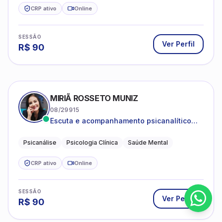
CRP ativo
Online
SESSÃO
Ver Perfil
R$
90
MIRIÃ ROSSETO MUNIZ
08/29915
Escuta e acompanhamento psicanalítico
para adultos e adolescentes.
Psicanálise
Psicologia Clínica
Saúde Mental
CRP ativo
Online
SESSÃO
Ver Perfil
R$
90