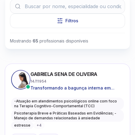
Filtros
Mostrando
65
profissionais disponíveis
Clique para assistir
GABRIELA SENA DE OLIVEIRA
14/11954
Transformando a bagunça interna em
autoconhecimento, clareza, leveza e
caminhos mais gentis para se viver.
-Atuação em atendimentos psicológicos online com foco
na Terapia Cognitivo-Comportamental (TCC)
Psicoterapia Breve e Práticas Baseadas em Evidências; -
Manejo de demandas relacionadas à ansiedade
estresse
+
4