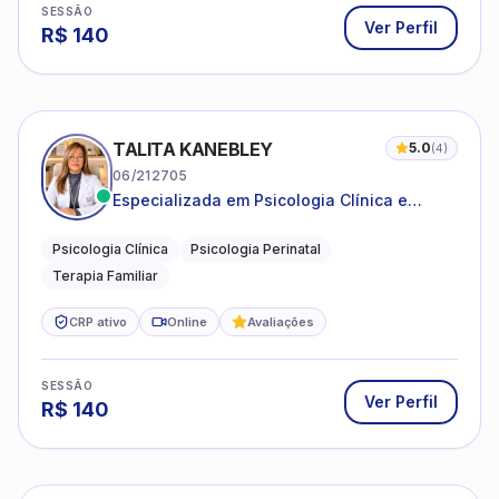
SESSÃO
Ver Perfil
R$
140
TALITA KANEBLEY
5.0
(
4
)
06/212705
Especializada em Psicologia Clínica e
Perinatal para adolescentes, adultos e
famílias
Psicologia Clínica
Psicologia Perinatal
Terapia Familiar
CRP ativo
Online
Avaliações
SESSÃO
Ver Perfil
R$
140