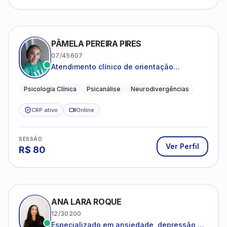
PÂMELA PEREIRA PIRES
07/45607
Atendimento clínico de orientação
psicanalítica para adolescentes, adultos e
crianças neurotípicas
Psicologia Clínica
Psicanálise
Neurodivergências
CRP ativo
Online
SESSÃO
Ver Perfil
R$
80
ANA LARA ROQUE
12/30200
Especializado em ansiedade, depressão e