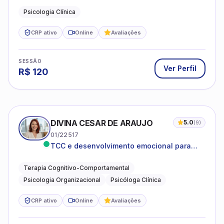
Psicologia Clínica
CRP ativo
Online
Avaliações
SESSÃO
Ver Perfil
R$
120
DIVINA CESAR DE ARAUJO
5.0
(
9
)
01/22517
TCC e desenvolvimento emocional para
adultos e idosos
Terapia Cognitivo-Comportamental
Psicologia Organizacional
Psicóloga Clínica
CRP ativo
Online
Avaliações