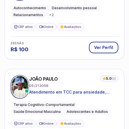
emocional e relações mais saudáveis
Autoconhecimento
Desenvolvimento pessoal
Relacionamentos
+
2
CRP ativo
Online
Avaliações
SESSÃO
Ver Perfil
R$
100
JOÃO PAULO
5.0
(
3
)
06/213068
Atendimento em TCC para ansiedade,
estresse e desenvolvimento de autonomia
emocional
Terapia Cognitivo-Comportamental
Saúde Emocional Masculina
Adolescentes e Adultos
CRP ativo
Online
Avaliações