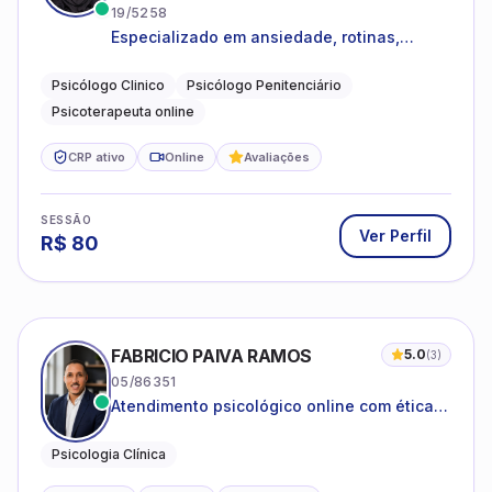
19/5258
Especializado em ansiedade, rotinas,
dificuldades emocionais, conflitos
familiares e questões comportamentais.
Psicólogo Clinico
Psicólogo Penitenciário
Psicoterapeuta online
CRP ativo
Online
Avaliações
SESSÃO
Ver Perfil
R$
80
FABRICIO PAIVA RAMOS
5.0
(
3
)
05/86351
Atendimento psicológico online com ética,
sigilo e acolhimento.
Psicologia Clínica