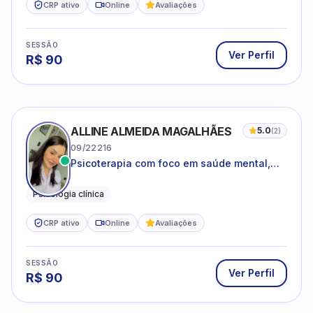
CRP ativo
Online
Avaliações
SESSÃO
Ver Perfil
R$
90
ALLINE ALMEIDA MAGALHÃES
5.0
(
2
)
09/22216
Psicoterapia com foco em saúde mental,
relações interpessoais e autoestima para
adolescentes e adultos.
Psicologia clínica
CRP ativo
Online
Avaliações
SESSÃO
Ver Perfil
R$
90