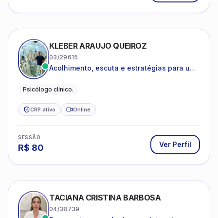
KLEBER ARAUJO QUEIROZ
03/29615
Acolhimento, escuta e estratégias para uma
vida mais saudável.
Psicólogo clínico.
CRP ativo
Online
SESSÃO
Ver Perfil
R$
80
TACIANA CRISTINA BARBOSA
04/38739