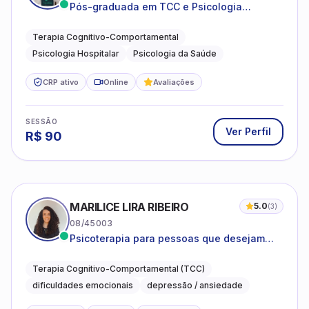
Pós-graduada em TCC e Psicologia
Hospitalar e da Saúde
Terapia Cognitivo-Comportamental
Psicologia Hospitalar
Psicologia da Saúde
CRP ativo
Online
Avaliações
SESSÃO
Ver Perfil
R$
90
MARILICE LIRA RIBEIRO
5.0
(
3
)
08/45003
Psicoterapia para pessoas que desejam
compreender as emoções e lidar com as
dificuldades do dia a dia
Terapia Cognitivo-Comportamental (TCC)
dificuldades emocionais
depressão / ansiedade