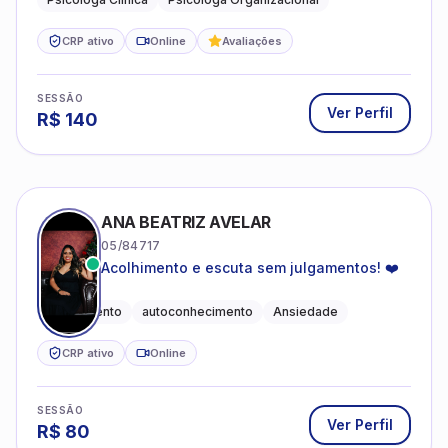
CRP ativo
Online
Avaliações
SESSÃO
Ver Perfil
R$
140
ANA BEATRIZ AVELAR
05/84717
Acolhimento e escuta sem julgamentos! ❤️
Acolhimento
autoconhecimento
Ansiedade
CRP ativo
Online
SESSÃO
Ver Perfil
R$
80