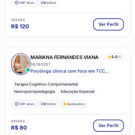
CRP ativo
Online
SESSÃO
Ver Perfil
R$
120
MARIANA FERNANDES VIANA
5.0
(
1
)
06/195257
Psicóloga clínica com foco em TCC,
neuropsicopedagogia e acompanhamento
do neurodesenvolvimento.
Terapia Cognitivo-Comportamental
Neuropsicopedagogia
Educação Especial
CRP ativo
Online
Avaliações
SESSÃO
Ver Perfil
R$
80