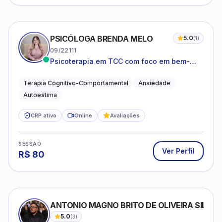
PSICÓLOGA BRENDA MELO
5.0
(
1
)
09/22111
Psicoterapia em TCC com foco em bem-
estar emocional e estratégias práticas para
o cotidiano
Terapia Cognitivo-Comportamental
Ansiedade
Autoestima
CRP ativo
Online
Avaliações
SESSÃO
Ver Perfil
R$
80
ANTONIO MAGNO BRITO DE OLIVEIRA SILVA
5.0
(
3
)