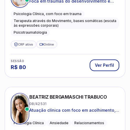
Foca em traumas do desenvolvimento e
traumas complexos
Psicologia Clínica, com foco em trauma
Terapeuta através do Movimento, bases somáticas (escuta
às expressões corporais)
Psicotraumatologia
CRP ativo
Online
SESSÃO
Ver Perfil
R$
80
BEATRIZ BERGAMASCHI TRABUCO
08/42531
Atuação clínica com foco em acolhimento,
autoestima, ansiedade e transições de vida
Psicologia Clínica
Ansiedade
Relacionamentos