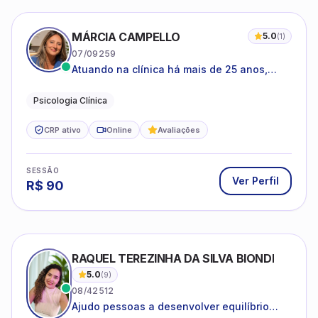
MÁRCIA CAMPELLO
5.0
(
1
)
07/09259
Atuando na clínica há mais de 25 anos,
amparada pela psicanálise e suas
estruturas, com experiência em
Psicologia Clínica
atendimento a jovens e adultos.
CRP ativo
Online
Avaliações
SESSÃO
Ver Perfil
R$
90
RAQUEL TEREZINHA DA SILVA BIONDI
5.0
(
9
)
08/42512
Ajudo pessoas a desenvolver equilíbrio