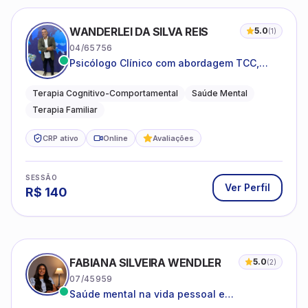
WANDERLEI DA SILVA REIS
5.0
(
1
)
04/65756
Psicólogo Clínico com abordagem TCC,
especializado em saúde mental e terapia
sistêmica
Terapia Cognitivo-Comportamental
Saúde Mental
Terapia Familiar
CRP ativo
Online
Avaliações
SESSÃO
Ver Perfil
R$
140
FABIANA SILVEIRA WENDLER
5.0
(
2
)
07/45959
Saúde mental na vida pessoal e
profissional.