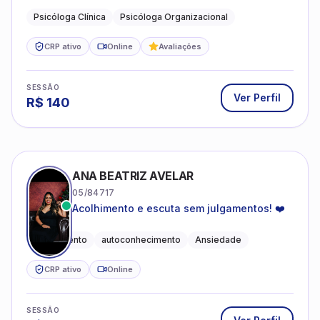
Psicóloga Clínica
Psicóloga Organizacional
CRP ativo
Online
Avaliações
SESSÃO
Ver Perfil
R$
140
ANA BEATRIZ AVELAR
05/84717
Acolhimento e escuta sem julgamentos! ❤️
Acolhimento
autoconhecimento
Ansiedade
CRP ativo
Online
SESSÃO