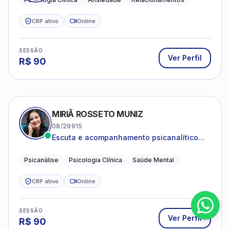
CRP ativo
Online
SESSÃO
Ver Perfil
R$
90
MIRIÃ ROSSETO MUNIZ
08/29915
Escuta e acompanhamento psicanalítico
para adultos e adolescentes.
Psicanálise
Psicologia Clínica
Saúde Mental
CRP ativo
Online
SESSÃO
Ver Perfil
R$
90