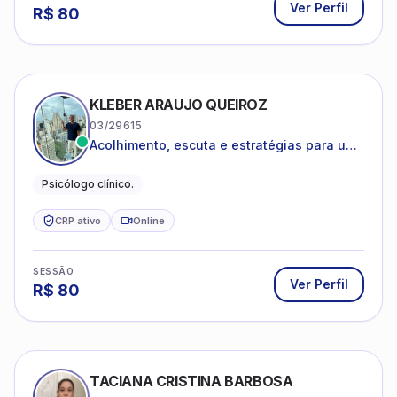
Ver Perfil
R$
80
KLEBER ARAUJO QUEIROZ
03/29615
Acolhimento, escuta e estratégias para uma
vida mais saudável.
Psicólogo clínico.
CRP ativo
Online
SESSÃO
Ver Perfil
R$
80
TACIANA CRISTINA BARBOSA