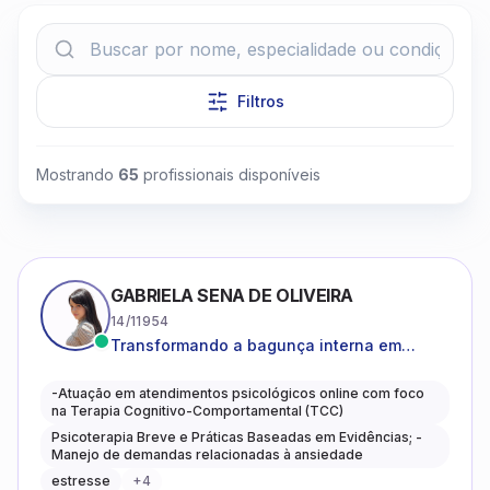
Filtros
Clique para assistir
Mostrando
65
profissionais disponíveis
GABRIELA SENA DE OLIVEIRA
14/11954
Transformando a bagunça interna em
autoconhecimento, clareza, leveza e
caminhos mais gentis para se viver.
-Atuação em atendimentos psicológicos online com foco
na Terapia Cognitivo-Comportamental (TCC)
Psicoterapia Breve e Práticas Baseadas em Evidências; -
Manejo de demandas relacionadas à ansiedade
estresse
+
4