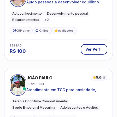
Ajudo pessoas a desenvolver equilíbrio
emocional e relações mais saudáveis
Autoconhecimento
Desenvolvimento pessoal
Relacionamentos
+
2
CRP ativo
Online
Avaliações
SESSÃO
Ver Perfil
R$
100
JOÃO PAULO
5.0
(
3
)
06/213068
Atendimento em TCC para ansiedade,
estresse e desenvolvimento de autonomia
emocional
Terapia Cognitivo-Comportamental
Saúde Emocional Masculina
Adolescentes e Adultos