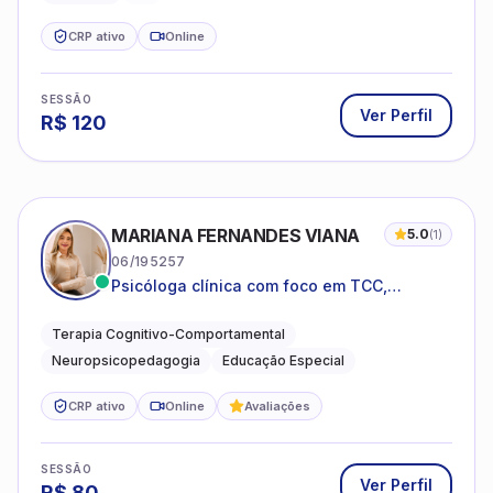
CRP ativo
Online
SESSÃO
Ver Perfil
R$
120
MARIANA FERNANDES VIANA
5.0
(
1
)
06/195257
Psicóloga clínica com foco em TCC,
neuropsicopedagogia e acompanhamento
do neurodesenvolvimento.
Terapia Cognitivo-Comportamental
Neuropsicopedagogia
Educação Especial
CRP ativo
Online
Avaliações
SESSÃO
Ver Perfil
R$
80