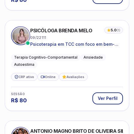
PSICÓLOGA BRENDA MELO
5.0
(
1
)
09/22111
Psicoterapia em TCC com foco em bem-
estar emocional e estratégias práticas para
o cotidiano
Terapia Cognitivo-Comportamental
Ansiedade
Autoestima
CRP ativo
Online
Avaliações
SESSÃO
Ver Perfil
R$
80
ANTONIO MAGNO BRITO DE OLIVEIRA SILVA