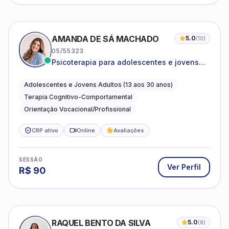
AMANDA DE SÁ MACHADO
5.0
(
10
)
05/55323
Psicoterapia para adolescentes e jovens
adultos com foco em ansiedade,
autoestima, relações e orientação
Adolescentes e Jovens Adultos (13 aos 30 anos)
profissional
Terapia Cognitivo-Comportamental
Orientação Vocacional/Profissional
CRP ativo
Online
Avaliações
SESSÃO
Ver Perfil
R$
90
RAQUEL BENTO DA SILVA
5.0
(
8
)