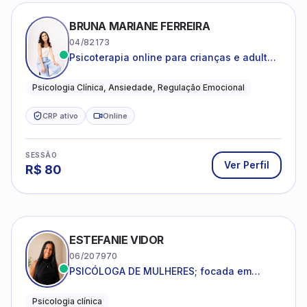
BRUNA MARIANE FERREIRA
04/82173
Psicoterapia online para crianças e adultos
que desejam compreender suas emoções,
reduzir a ansiedade e construir uma vida
Psicologia Clínica, Ansiedade, Regulação Emocional
com mais equilíbrio e sentido
CRP ativo
Online
SESSÃO
Ver Perfil
R$
80
ESTEFANIE VIDOR
06/207970
PSICÓLOGA DE MULHERES; focada em
melhorar relacionamentos os conflitos,
dentro da sua realidade.
Psicologia clínica