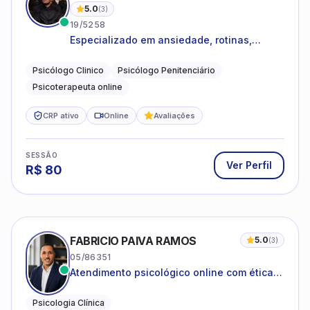
5.0
(
3
)
19/5258
Especializado em ansiedade, rotinas,
dificuldades emocionais, conflitos
familiares e questões comportamentais.
Psicólogo Clinico
Psicólogo Penitenciário
Psicoterapeuta online
CRP ativo
Online
Avaliações
SESSÃO
Ver Perfil
R$
80
FABRICIO PAIVA RAMOS
5.0
(
3
)
05/86351
Atendimento psicológico online com ética,
sigilo e acolhimento.
Psicologia Clínica