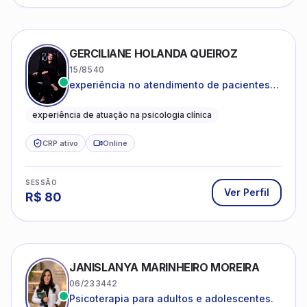
GERCILIANE HOLANDA QUEIROZ
15/8540
experiência no atendimento de pacientes
ansiosos, com histórico de pensamentos
catastróficos e comportamentos
experiência de atuação na psicologia clínica
autolesivos.
CRP ativo
Online
SESSÃO
Ver Perfil
R$
80
JANISLANYA MARINHEIRO MOREIRA
06/233442
Psicoterapia para adultos e adolescentes.