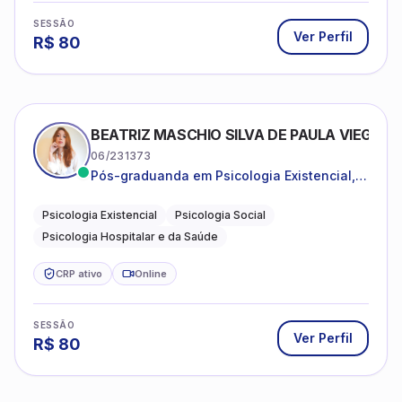
SESSÃO
Ver Perfil
R$
80
BEATRIZ MASCHIO SILVA DE PAULA VIEGAS
06/231373
Pós-graduanda em Psicologia Existencial,
Psicologia Social e Psicologia Hospitalar e
da Saúde.
Psicologia Existencial
Psicologia Social
Psicologia Hospitalar e da Saúde
CRP ativo
Online
SESSÃO
Ver Perfil
R$
80