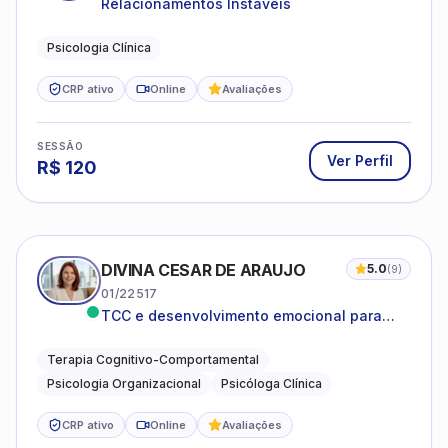
Relacionamentos Instáveis
Psicologia Clínica
CRP ativo
Online
Avaliações
SESSÃO
Ver Perfil
R$
120
DIVINA CESAR DE ARAUJO
5.0
(
9
)
01/22517
TCC e desenvolvimento emocional para
adultos e idosos
Terapia Cognitivo-Comportamental
Psicologia Organizacional
Psicóloga Clínica
CRP ativo
Online
Avaliações