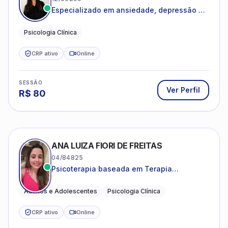
Especializado em ansiedade, depressão e
desenvolvimento emocional
Psicologia Clínica
CRP ativo
Online
SESSÃO
Ver Perfil
R$
80
ANA LUIZA FIORI DE FREITAS
04/84825
Psicoterapia baseada em Terapia
Cognitivo-Comportamental
Adultos e Adolescentes
Psicologia Clínica
CRP ativo
Online