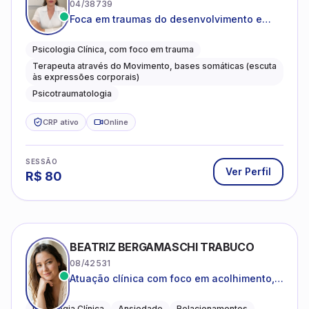
04/38739
Foca em traumas do desenvolvimento e
traumas complexos
Psicologia Clínica, com foco em trauma
Terapeuta através do Movimento, bases somáticas (escuta
às expressões corporais)
Psicotraumatologia
CRP ativo
Online
SESSÃO
Ver Perfil
R$
80
BEATRIZ BERGAMASCHI TRABUCO
08/42531
Atuação clínica com foco em acolhimento,
autoestima, ansiedade e transições de vida
Psicologia Clínica
Ansiedade
Relacionamentos