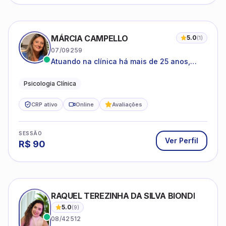
MÁRCIA CAMPELLO
5.0
(
1
)
07/09259
Atuando na clínica há mais de 25 anos,
amparada pela psicanálise e suas
estruturas, com experiência em
Psicologia Clínica
atendimento a jovens e adultos.
CRP ativo
Online
Avaliações
SESSÃO
Ver Perfil
R$
90
RAQUEL TEREZINHA DA SILVA BIONDI
5.0
(
9
)
08/42512