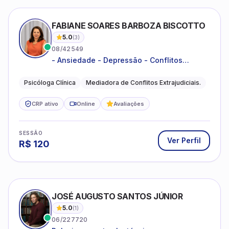
FABIANE SOARES BARBOZA BISCOTTO
5.0
(
3
)
08/42549
- Ansiedade - Depressão - Conflitos
conjugais - Conflitos familiares e
relacionamentos - Autoestima -
Psicóloga Clínica
Mediadora de Conflitos Extrajudiciais.
Desenvolvimento emocional
CRP ativo
Online
Avaliações
SESSÃO
Ver Perfil
R$
120
JOSÉ AUGUSTO SANTOS JÚNIOR
5.0
(
1
)
06/227720