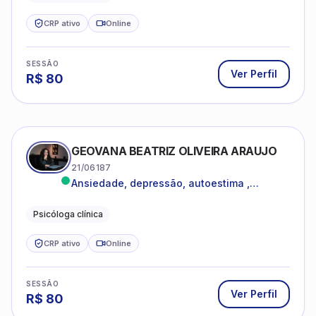
CRP ativo
Online
SESSÃO
Ver Perfil
R$
80
GEOVANA BEATRIZ OLIVEIRA ARAUJO
21/06187
Ansiedade, depressão, autoestima ,
autoconhecimento
Psicóloga clínica
CRP ativo
Online
SESSÃO
Ver Perfil
R$
80