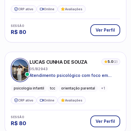
CRP ativo
Online
Avaliações
SESSÃO
Ver Perfil
R$
80
LUCAS CUNHA DE SOUZA
5.0
(
2
)
05/82943
Atendimento psicológico com foco em
Terapia Cognitivo-Comportamental (TCC),
promovendo equilíbrio emocional e
psicologia infantil
tcc
orientação parental
+
1
qualidade de vida.
CRP ativo
Online
Avaliações
SESSÃO
Ver Perfil
R$
80