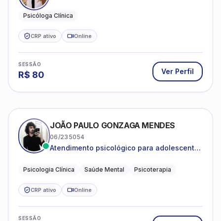
Psicóloga Clínica
CRP ativo
Online
SESSÃO
Ver Perfil
R$
80
JOÃO PAULO GONZAGA MENDES
06/235054
Atendimento psicológico para adolescentes
e adultos com foco em ansiedade,
depressão e autoestima.
Psicologia Clínica
Saúde Mental
Psicoterapia
CRP ativo
Online
SESSÃO