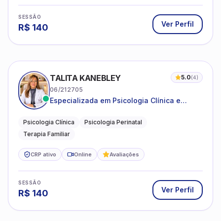
SESSÃO
Ver Perfil
R$
140
TALITA KANEBLEY
5.0
(
4
)
06/212705
Especializada em Psicologia Clínica e
Perinatal para adolescentes, adultos e
famílias
Psicologia Clínica
Psicologia Perinatal
Terapia Familiar
CRP ativo
Online
Avaliações
SESSÃO
Ver Perfil
R$
140