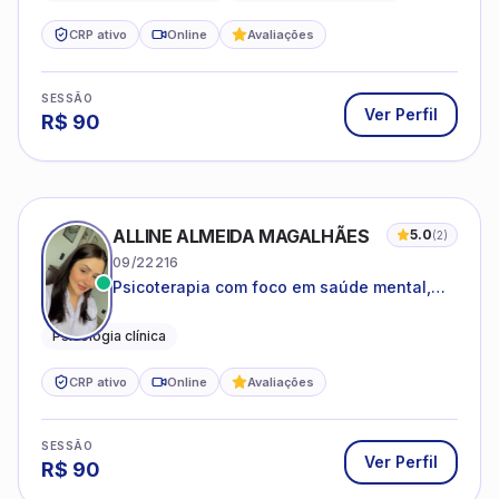
CRP ativo
Online
Avaliações
SESSÃO
Ver Perfil
R$
90
ALLINE ALMEIDA MAGALHÃES
5.0
(
2
)
09/22216
Psicoterapia com foco em saúde mental,
relações interpessoais e autoestima para
adolescentes e adultos.
Psicologia clínica
CRP ativo
Online
Avaliações
SESSÃO
Ver Perfil
R$
90