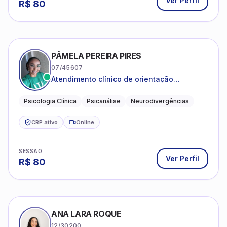
Ver Perfil
R$
80
PÂMELA PEREIRA PIRES
07/45607
Atendimento clínico de orientação
psicanalítica para adolescentes, adultos e
crianças neurotípicas
Psicologia Clínica
Psicanálise
Neurodivergências
CRP ativo
Online
SESSÃO
Ver Perfil
R$
80
ANA LARA ROQUE
12/30200