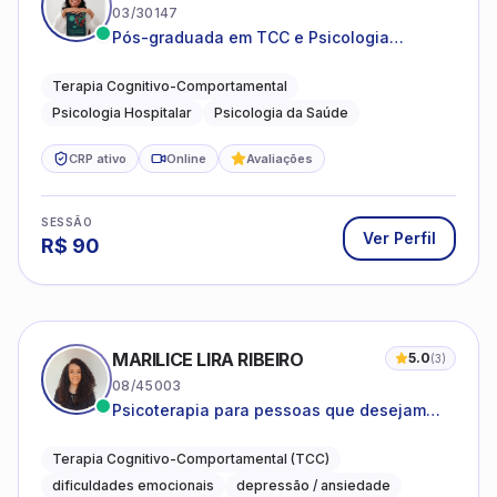
03/30147
Pós-graduada em TCC e Psicologia
Hospitalar e da Saúde
Terapia Cognitivo-Comportamental
Psicologia Hospitalar
Psicologia da Saúde
CRP ativo
Online
Avaliações
SESSÃO
Ver Perfil
R$
90
MARILICE LIRA RIBEIRO
5.0
(
3
)
08/45003
Psicoterapia para pessoas que desejam
compreender as emoções e lidar com as
dificuldades do dia a dia
Terapia Cognitivo-Comportamental (TCC)
dificuldades emocionais
depressão / ansiedade