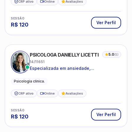
CRP ativo
Online
Avaliações
SESSÃO
Ver Perfil
R$
120
PSICOLOGA DANIELLY LICETTI
5.0
(
5
)
14/11651
Especializada em ansiedade,
autoconhecimento, depressão.
Psicologia clinica.
CRP ativo
Online
Avaliações
SESSÃO
Ver Perfil
R$
120