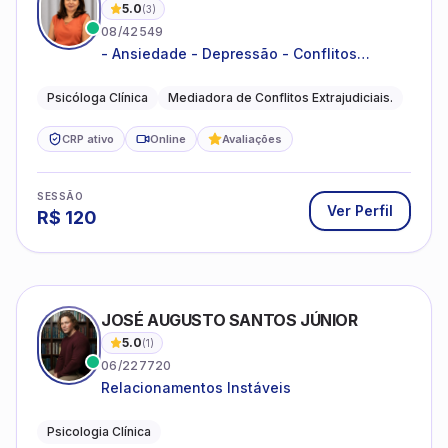
5.0
(
3
)
08/42549
- Ansiedade - Depressão - Conflitos
conjugais - Conflitos familiares e
relacionamentos - Autoestima -
Psicóloga Clínica
Mediadora de Conflitos Extrajudiciais.
Desenvolvimento emocional
CRP ativo
Online
Avaliações
SESSÃO
Ver Perfil
R$
120
JOSÉ AUGUSTO SANTOS JÚNIOR
5.0
(
1
)
06/227720
Relacionamentos Instáveis
Psicologia Clínica