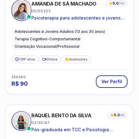
AMANDA DE SÁ MACHADO
5.0
(
10
)
05/55323
Psicoterapia para adolescentes e jovens
adultos com foco em ansiedade,
autoestima, relações e orientação
Adolescentes e Jovens Adultos (13 aos 30 anos)
profissional
Terapia Cognitivo-Comportamental
Orientação Vocacional/Profissional
CRP ativo
Online
Avaliações
SESSÃO
Ver Perfil
R$
90
RAQUEL BENTO DA SILVA
5.0
(
8
)
03/30147
Pós-graduada em TCC e Psicologia
Hospitalar e da Saúde