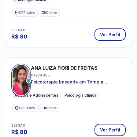
CRP ativo
Online
SESSÃO
Ver Perfil
R$
80
ANA LUIZA FIORI DE FREITAS
04/84825
Psicoterapia baseada em Terapia
Cognitivo-Comportamental
Adultos e Adolescentes
Psicologia Clínica
CRP ativo
Online
SESSÃO
Ver Perfil
R$
80