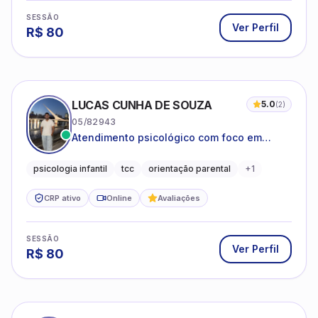
SESSÃO
Ver Perfil
R$
80
LUCAS CUNHA DE SOUZA
5.0
(
2
)
05/82943
Atendimento psicológico com foco em
Terapia Cognitivo-Comportamental (TCC),
promovendo equilíbrio emocional e
psicologia infantil
tcc
orientação parental
+
1
qualidade de vida.
CRP ativo
Online
Avaliações
SESSÃO
Ver Perfil
R$
80