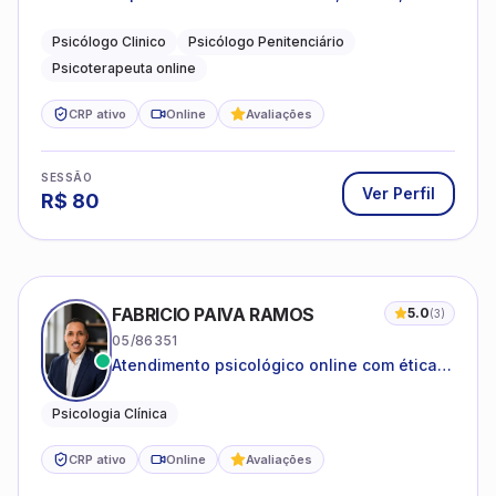
dificuldades emocionais, conflitos
familiares e questões comportamentais.
Psicólogo Clinico
Psicólogo Penitenciário
Psicoterapeuta online
CRP ativo
Online
Avaliações
SESSÃO
Ver Perfil
R$
80
FABRICIO PAIVA RAMOS
5.0
(
3
)
05/86351
Atendimento psicológico online com ética,
sigilo e acolhimento.
Psicologia Clínica
CRP ativo
Online
Avaliações