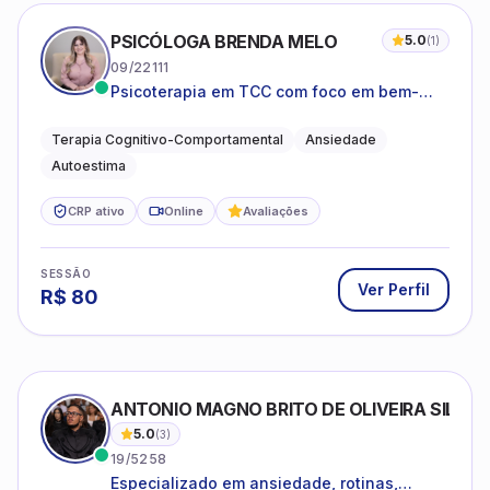
PSICÓLOGA BRENDA MELO
5.0
(
1
)
09/22111
Psicoterapia em TCC com foco em bem-
estar emocional e estratégias práticas para
o cotidiano
Terapia Cognitivo-Comportamental
Ansiedade
Autoestima
CRP ativo
Online
Avaliações
SESSÃO
Ver Perfil
R$
80
ANTONIO MAGNO BRITO DE OLIVEIRA SILVA
5.0
(
3
)
19/5258
Especializado em ansiedade, rotinas,