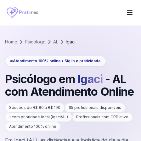
Home
Psicólogo
AL
Igaci
Atendimento 100% online • Sigilo e praticidade
Psicólogo em
Igaci
-
AL
com Atendimento Online
Sessões de R$
80
a R$
190
65
profissionais disponíveis
1
com prioridade local (
Igaci
/
AL
)
Profissionais com CRP ativo
Atendimento 100% online
Em Igaci (AL), as distâncias e a logística do dia a dia