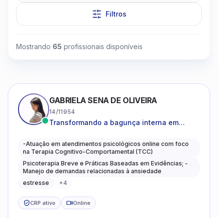
Filtros
Mostrando
65
profissionais disponíveis
Clique para assistir
GABRIELA SENA DE OLIVEIRA
14/11954
Transformando a bagunça interna em
autoconhecimento, clareza, leveza e
caminhos mais gentis para se viver.
-Atuação em atendimentos psicológicos online com foco
na Terapia Cognitivo-Comportamental (TCC)
Psicoterapia Breve e Práticas Baseadas em Evidências; -
Manejo de demandas relacionadas à ansiedade
estresse
+
4
CRP ativo
Online