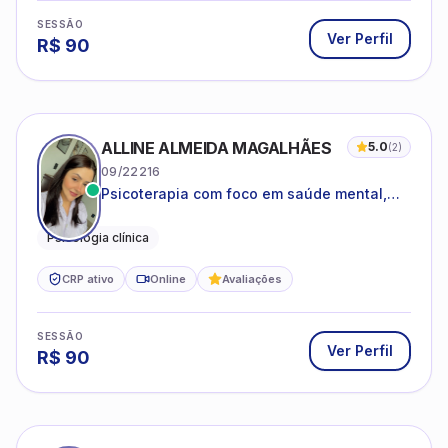
SESSÃO
Ver Perfil
R$
90
ALLINE ALMEIDA MAGALHÃES
5.0
(
2
)
09/22216
Psicoterapia com foco em saúde mental,
relações interpessoais e autoestima para
adolescentes e adultos.
Psicologia clínica
CRP ativo
Online
Avaliações
SESSÃO
Ver Perfil
R$
90