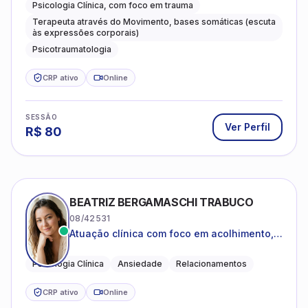
Psicologia Clínica, com foco em trauma
Terapeuta através do Movimento, bases somáticas (escuta
às expressões corporais)
Psicotraumatologia
CRP ativo
Online
SESSÃO
Ver Perfil
R$
80
BEATRIZ BERGAMASCHI TRABUCO
08/42531
Atuação clínica com foco em acolhimento,
autoestima, ansiedade e transições de vida
Psicologia Clínica
Ansiedade
Relacionamentos
CRP ativo
Online