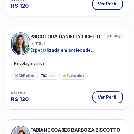
Ver Perfil
R$
120
PSICOLOGA DANIELLY LICETTI
5.0
(
5
)
14/11651
Especializada em ansiedade,
autoconhecimento, depressão.
Psicologia clinica.
CRP ativo
Online
Avaliações
SESSÃO
Ver Perfil
R$
120
FABIANE SOARES BARBOZA BISCOTTO