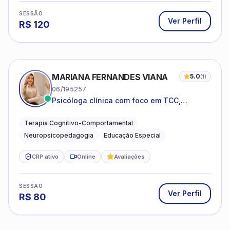
SESSÃO
Ver Perfil
R$
120
MARIANA FERNANDES VIANA
5.0
(
1
)
06/195257
Psicóloga clínica com foco em TCC,
neuropsicopedagogia e acompanhamento
do neurodesenvolvimento.
Terapia Cognitivo-Comportamental
Neuropsicopedagogia
Educação Especial
CRP ativo
Online
Avaliações
SESSÃO
Ver Perfil
R$
80