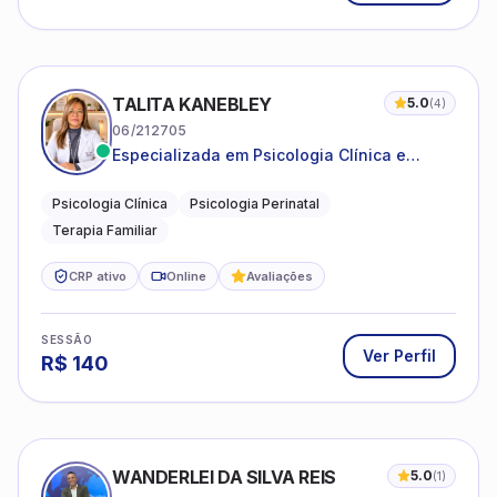
TALITA KANEBLEY
5.0
(
4
)
06/212705
Especializada em Psicologia Clínica e
Perinatal para adolescentes, adultos e
famílias
Psicologia Clínica
Psicologia Perinatal
Terapia Familiar
CRP ativo
Online
Avaliações
SESSÃO
Ver Perfil
R$
140
WANDERLEI DA SILVA REIS
5.0
(
1
)