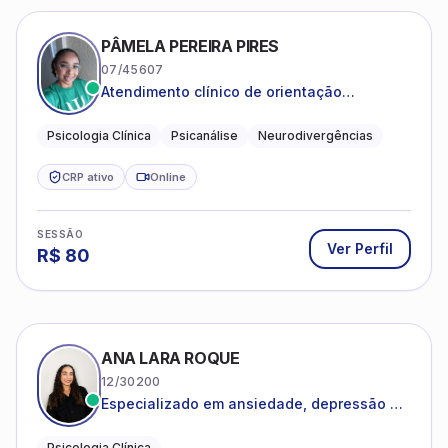
PÂMELA PEREIRA PIRES
07/45607
Atendimento clínico de orientação
psicanalítica para adolescentes, adultos e
crianças neurotípicas
Psicologia Clínica
Psicanálise
Neurodivergências
CRP ativo
Online
SESSÃO
Ver Perfil
R$
80
ANA LARA ROQUE
12/30200
Especializado em ansiedade, depressão e
desenvolvimento emocional
Psicologia Clínica