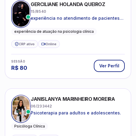
GERCILIANE HOLANDA QUEIROZ
15/8540
experiência no atendimento de pacientes
ansiosos, com histórico de pensamentos
catastróficos e comportamentos
experiência de atuação na psicologia clínica
autolesivos.
CRP ativo
Online
SESSÃO
Ver Perfil
R$
80
JANISLANYA MARINHEIRO MOREIRA
06/233442
Psicoterapia para adultos e adolescentes.
Psicóloga Clínica