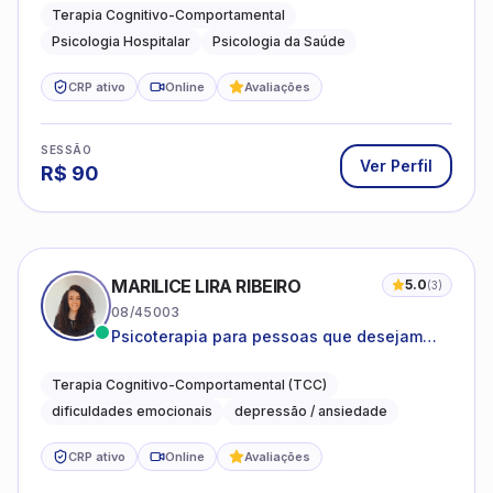
Terapia Cognitivo-Comportamental
Psicologia Hospitalar
Psicologia da Saúde
CRP ativo
Online
Avaliações
SESSÃO
Ver Perfil
R$
90
MARILICE LIRA RIBEIRO
5.0
(
3
)
08/45003
Psicoterapia para pessoas que desejam
compreender as emoções e lidar com as
dificuldades do dia a dia
Terapia Cognitivo-Comportamental (TCC)
dificuldades emocionais
depressão / ansiedade
CRP ativo
Online
Avaliações