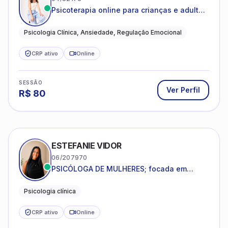
Psicoterapia online para crianças e adultos
que desejam compreender suas emoções,
reduzir a ansiedade e construir uma vida
Psicologia Clínica, Ansiedade, Regulação Emocional
com mais equilíbrio e sentido
CRP ativo
Online
SESSÃO
Ver Perfil
R$
80
ESTEFANIE VIDOR
06/207970
PSICÓLOGA DE MULHERES; focada em
melhorar relacionamentos os conflitos,
dentro da sua realidade.
Psicologia clínica
CRP ativo
Online