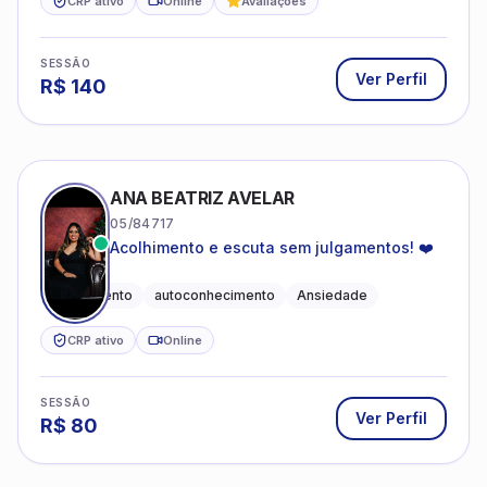
CRP ativo
Online
Avaliações
SESSÃO
Ver Perfil
R$
140
ANA BEATRIZ AVELAR
05/84717
Acolhimento e escuta sem julgamentos! ❤️
Acolhimento
autoconhecimento
Ansiedade
CRP ativo
Online
SESSÃO
Ver Perfil
R$
80