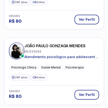
CRP ativo
Online
SESSÃO
Ver Perfil
R$
80
JOÃO PAULO GONZAGA MENDES
06/235054
Atendimento psicológico para adolescentes
e adultos com foco em ansiedade,
depressão e autoestima.
Psicologia Clínica
Saúde Mental
Psicoterapia
CRP ativo
Online
SESSÃO
Ver Perfil
R$
80