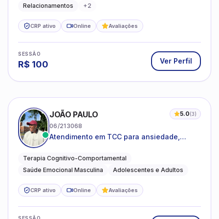
Relacionamentos
+
2
CRP ativo
Online
Avaliações
SESSÃO
Ver Perfil
R$
100
JOÃO PAULO
5.0
(
3
)
06/213068
Atendimento em TCC para ansiedade,
estresse e desenvolvimento de autonomia
emocional
Terapia Cognitivo-Comportamental
Saúde Emocional Masculina
Adolescentes e Adultos
CRP ativo
Online
Avaliações
SESSÃO