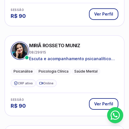
SESSÃO
Ver Perfil
R$
90
MIRIÃ ROSSETO MUNIZ
08/29915
Escuta e acompanhamento psicanalítico
para adultos e adolescentes.
Psicanálise
Psicologia Clínica
Saúde Mental
CRP ativo
Online
SESSÃO
Ver Perfil
R$
90