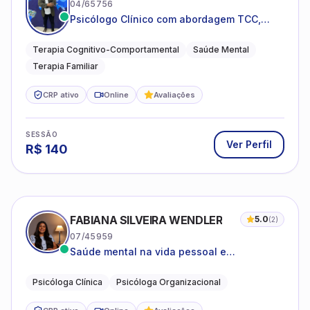
04/65756
Psicólogo Clínico com abordagem TCC,
especializado em saúde mental e terapia
sistêmica
Terapia Cognitivo-Comportamental
Saúde Mental
Terapia Familiar
CRP ativo
Online
Avaliações
SESSÃO
Ver Perfil
R$
140
FABIANA SILVEIRA WENDLER
5.0
(
2
)
07/45959
Saúde mental na vida pessoal e
profissional.
Psicóloga Clínica
Psicóloga Organizacional