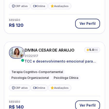
CRP ativo
Online
Avaliações
SESSÃO
Ver Perfil
R$
120
DIVINA CESAR DE ARAUJO
5.0
(
9
)
01/22517
TCC e desenvolvimento emocional para
adultos e idosos
Terapia Cognitivo-Comportamental
Psicologia Organizacional
Psicóloga Clínica
CRP ativo
Online
Avaliações
SESSÃO
Ver Perfil
R$
140