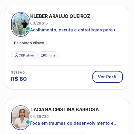
KLEBER ARAUJO QUEIROZ
03/29615
Acolhimento, escuta e estratégias para uma
vida mais saudável.
Psicólogo clínico.
CRP ativo
Online
SESSÃO
Ver Perfil
R$
80
TACIANA CRISTINA BARBOSA
04/38739
Foca em traumas do desenvolvimento e
traumas complexos