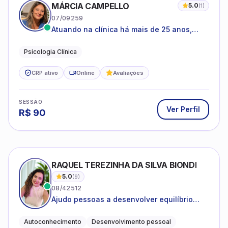
MÁRCIA CAMPELLO
5.0
(
1
)
07/09259
Atuando na clínica há mais de 25 anos,
amparada pela psicanálise e suas
estruturas, com experiência em
Psicologia Clínica
atendimento a jovens e adultos.
CRP ativo
Online
Avaliações
SESSÃO
Ver Perfil
R$
90
RAQUEL TEREZINHA DA SILVA BIONDI
5.0
(
9
)
08/42512
Ajudo pessoas a desenvolver equilíbrio
emocional e relações mais saudáveis
Autoconhecimento
Desenvolvimento pessoal