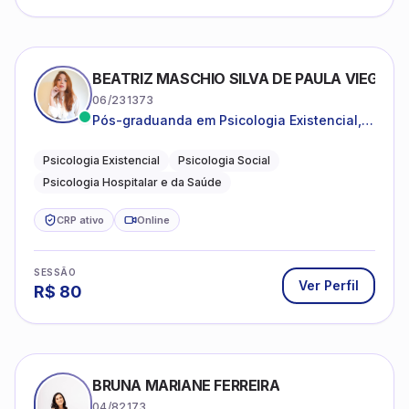
BEATRIZ MASCHIO SILVA DE PAULA VIEGAS
06/231373
Pós-graduanda em Psicologia Existencial,
Psicologia Social e Psicologia Hospitalar e
da Saúde.
Psicologia Existencial
Psicologia Social
Psicologia Hospitalar e da Saúde
CRP ativo
Online
SESSÃO
Ver Perfil
R$
80
BRUNA MARIANE FERREIRA
04/82173