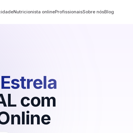
cidade
Nutricionista online
Profissionais
Sobre nós
Blog
Estrela
AL
com
Online