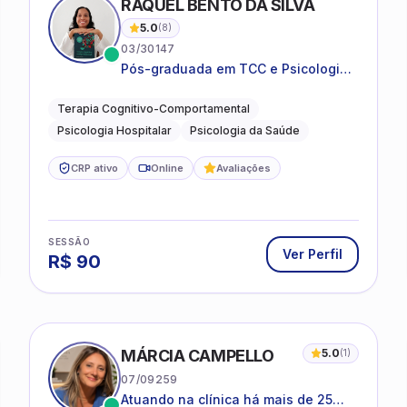
RAQUEL BENTO DA SILVA
5.0
(
8
)
03/30147
Pós-graduada em TCC e Psicologia
Hospitalar e da Saúde
Terapia Cognitivo-Comportamental
Psicologia Hospitalar
Psicologia da Saúde
CRP ativo
Online
Avaliações
SESSÃO
Ver Perfil
R$
90
MÁRCIA CAMPELLO
5.0
(
1
)
07/09259
Atuando na clínica há mais de 25