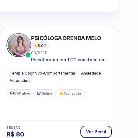
Clique para assistir
PSICÓLOGA BRENDA MELO
5.0
(
1
)
09/22111
Psicoterapia em TCC com foco em
bem-estar emocional e estratégias
práticas para o cotidiano
Terapia Cognitivo-Comportamental
Ansiedade
Autoestima
CRP ativo
Online
Avaliações
SESSÃO
Ver Perfil
R$
80