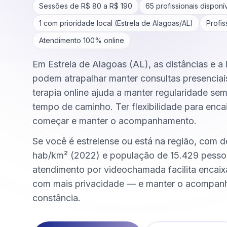
Sessões de R$
80
a R$
190
65
profissionais disponí
1
com prioridade local (
Estrela de Alagoas
/
AL
)
Profis
Atendimento 100% online
Em Estrela de Alagoas (AL), as distâncias e a l
podem atrapalhar manter consultas presenciai
terapia online ajuda a manter regularidade se
tempo de caminho. Ter flexibilidade para encai
começar e manter o acompanhamento.
Se você é estrelense ou está na região, com d
hab/km² (2022) e população de 15.429 pesso
atendimento por videochamada facilita encai
com mais privacidade — e manter o acompa
constância.