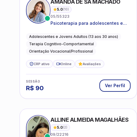
AMANDA DE SÁ MACHADO
5.0
(
10
)
05/55323
Psicoterapia para adolescentes e
jovens adultos com foco em
ansiedade, autoestima, relações e
Adolescentes e Jovens Adultos (13 aos 30 anos)
orientação profissional
Terapia Cognitivo-Comportamental
Orientação Vocacional/Profissional
CRP ativo
Online
Avaliações
SESSÃO
Ver Perfil
R$
90
ALLINE ALMEIDA MAGALHÃES
5.0
(
2
)
09/22216