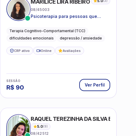
MARILICE LIRA RIBEIRO
5.0
(
3
)
08/45003
Psicoterapia para pessoas que
desejam compreender as emoções e
lidar com as dificuldades do dia a
Terapia Cognitivo-Comportamental (TCC)
dia
dificuldades emocionais
depressão / ansiedade
CRP ativo
Online
Avaliações
SESSÃO
Ver Perfil
R$
90
RAQUEL TEREZINHA DA SILVA BIONDI
5.0
(
9
)
08/42512