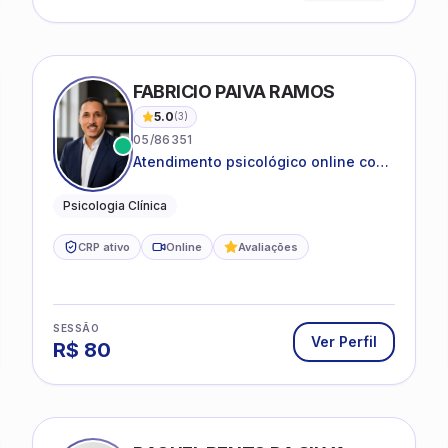
IRA SILVA
FABRICIO PAIVA RAMOS
5.0
(
3
)
05/86351
Atendimento psicológico online com
ética, sigilo e acolhimento.
Psicologia Clínica
CRP ativo
Online
Avaliações
SESSÃO
Ver Perfil
R$
80