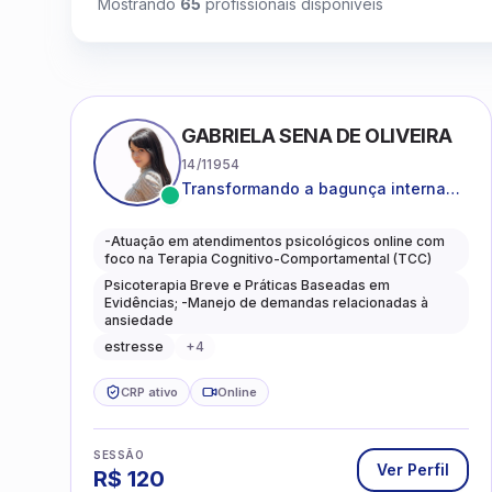
Mostrando
65
profissionais disponíveis
GABRIELA SENA DE OLIVEIRA
14/11954
Transformando a bagunça interna
em autoconhecimento, clareza,
leveza e caminhos mais gentis para
-Atuação em atendimentos psicológicos online com
se viver.
foco na Terapia Cognitivo-Comportamental (TCC)
Psicoterapia Breve e Práticas Baseadas em
Evidências; -Manejo de demandas relacionadas à
ansiedade
estresse
+
4
CRP ativo
Online
SESSÃO
Ver Perfil
R$
120