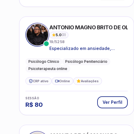
ANTONIO MAGNO BRITO DE OLIVE
5.0
(
3
)
19/5258
Especializado em ansiedade,
rotinas, dificuldades emocionais,
conflitos familiares e questões
Psicólogo Clinico
Psicólogo Penitenciário
comportamentais.
Psicoterapeuta online
CRP ativo
Online
Avaliações
SESSÃO
Ver Perfil
R$
80