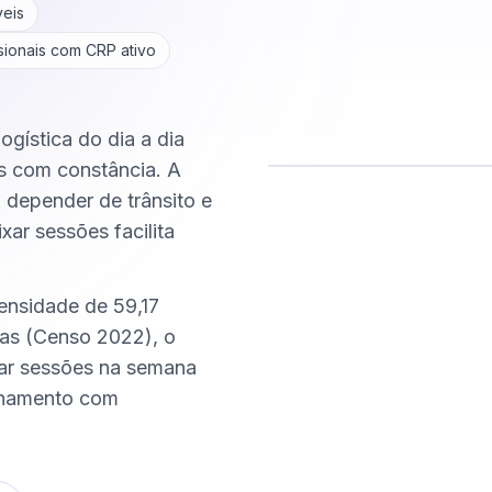
veis
sionais com CRP ativo
ogística do dia a dia
s com constância. A
m depender de trânsito e
Comece hoje
xar sessões facilita
Online e sigiloso
ensidade de 59,17
as (Censo 2022), o
xar sessões na semana
nhamento com