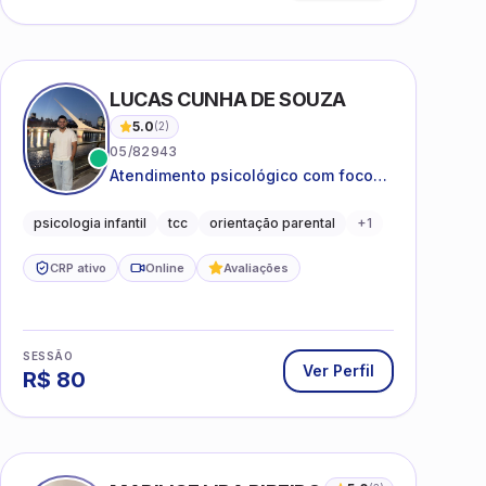
LUCAS CUNHA DE SOUZA
5.0
(
2
)
05/82943
Atendimento psicológico com foco
em Terapia Cognitivo-
Comportamental (TCC), promovendo
psicologia infantil
tcc
orientação parental
+
1
equilíbrio emocional e qualidade de
vida.
CRP ativo
Online
Avaliações
SESSÃO
Ver Perfil
R$
80