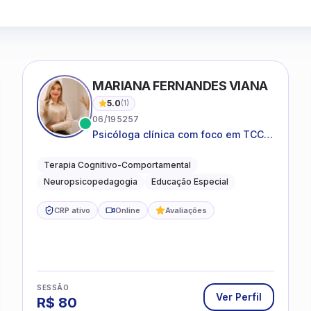
MARIANA FERNANDES VIANA
5.0
(
1
)
06/195257
Psicóloga clínica com foco em TCC,
neuropsicopedagogia e
acompanhamento do
Terapia Cognitivo-Comportamental
neurodesenvolvimento.
Neuropsicopedagogia
Educação Especial
CRP ativo
Online
Avaliações
SESSÃO
Ver Perfil
R$
80