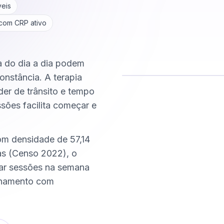
veis
 com CRP ativo
ca do dia a dia podem
onstância. A terapia
der de trânsito e tempo
Comece hoje
ssões facilita começar e
Online e sigiloso
om densidade de 57,14
s (Censo 2022), o
xar sessões na semana
nhamento com