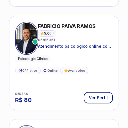
IRA SILVA
FABRICIO PAIVA RAMOS
5.0
(
3
)
05/86351
Atendimento psicológico online com
ética, sigilo e acolhimento.
Psicologia Clínica
CRP ativo
Online
Avaliações
SESSÃO
Ver Perfil
R$
80