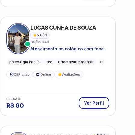
LUCAS CUNHA DE SOUZA
5.0
(
2
)
05/82943
Atendimento psicológico com foco
em Terapia Cognitivo-
Comportamental (TCC), promovendo
psicologia infantil
tcc
orientação parental
+
1
equilíbrio emocional e qualidade de
vida.
CRP ativo
Online
Avaliações
SESSÃO
Ver Perfil
R$
80