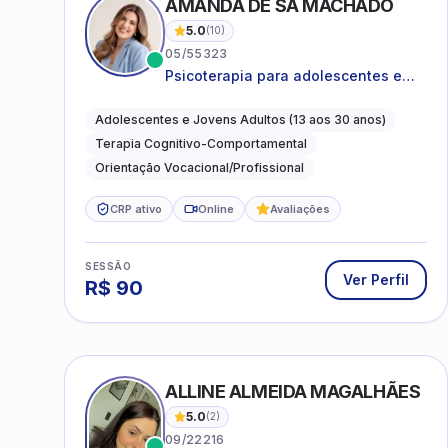
AMANDA DE SÁ MACHADO
5.0
(
10
)
05/55323
Psicoterapia para adolescentes e
jovens adultos com foco em
ansiedade, autoestima, relações e
Adolescentes e Jovens Adultos (13 aos 30 anos)
orientação profissional
Terapia Cognitivo-Comportamental
Orientação Vocacional/Profissional
CRP ativo
Online
Avaliações
SESSÃO
Ver Perfil
R$
90
ALLINE ALMEIDA MAGALHÃES
5.0
(
2
)
09/22216