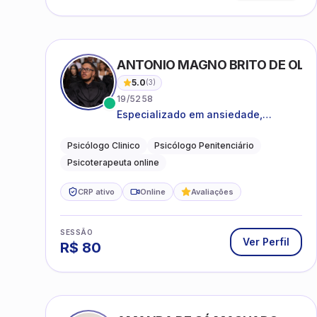
ANTONIO MAGNO BRITO DE OLIVE
5.0
(
3
)
19/5258
Especializado em ansiedade,
rotinas, dificuldades emocionais,
conflitos familiares e questões
Psicólogo Clinico
Psicólogo Penitenciário
comportamentais.
Psicoterapeuta online
CRP ativo
Online
Avaliações
SESSÃO
Ver Perfil
R$
80