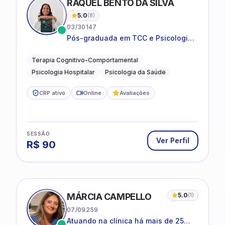
RAQUEL BENTO DA SILVA
5.0
(
8
)
03/30147
Pós-graduada em TCC e Psicologia
Hospitalar e da Saúde
Terapia Cognitivo-Comportamental
Psicologia Hospitalar
Psicologia da Saúde
CRP ativo
Online
Avaliações
SESSÃO
Ver Perfil
R$
90
MÁRCIA CAMPELLO
5.0
(
1
)
07/09259
Atuando na clínica há mais de 25