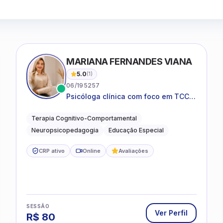
MARIANA FERNANDES VIANA
5.0
(
1
)
06/195257
Psicóloga clínica com foco em TCC,
neuropsicopedagogia e
acompanhamento do
Terapia Cognitivo-Comportamental
neurodesenvolvimento.
Neuropsicopedagogia
Educação Especial
CRP ativo
Online
Avaliações
SESSÃO
Ver Perfil
R$
80