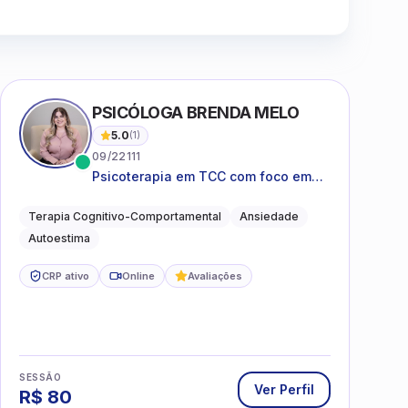
Clique para assistir
PSICÓLOGA BRENDA MELO
5.0
(
1
)
09/22111
Psicoterapia em TCC com foco em
bem-estar emocional e estratégias
práticas para o cotidiano
Terapia Cognitivo-Comportamental
Ansiedade
Autoestima
CRP ativo
Online
Avaliações
SESSÃO
Ver Perfil
R$
80