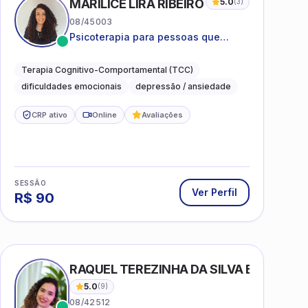
MARILICE LIRA RIBEIRO
5.0
(
3
)
08/45003
Psicoterapia para pessoas que
desejam compreender as emoções e
lidar com as dificuldades do dia a
Terapia Cognitivo-Comportamental (TCC)
dia
dificuldades emocionais
depressão / ansiedade
CRP ativo
Online
Avaliações
SESSÃO
Ver Perfil
R$
90
RAQUEL TEREZINHA DA SILVA BIONDI
5.0
(
9
)
08/42512