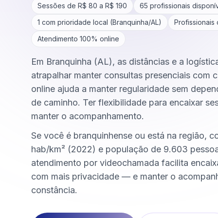
Sessões de R$
80
a R$
190
65
profissionais disponí
1
com prioridade local (
Branquinha
/
AL
)
Profissionais
Atendimento 100% online
Em Branquinha (AL), as distâncias e a logísti
atrapalhar manter consultas presenciais com c
online ajuda a manter regularidade sem depen
de caminho. Ter flexibilidade para encaixar se
manter o acompanhamento.
Se você é branquinhense ou está na região, c
hab/km² (2022) e população de 9.603 pessoa
atendimento por videochamada facilita encai
com mais privacidade — e manter o acompa
constância.