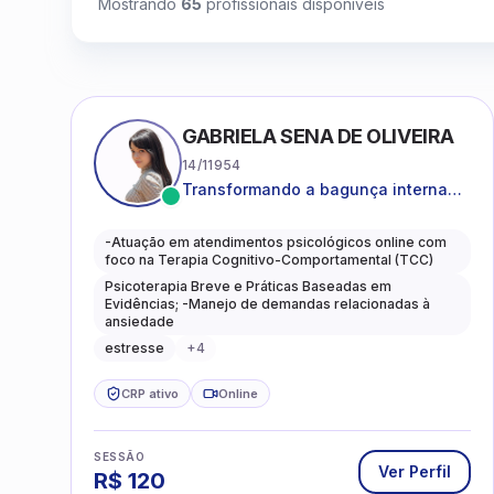
Mostrando
65
profissionais disponíveis
GABRIELA SENA DE OLIVEIRA
14/11954
Transformando a bagunça interna
em autoconhecimento, clareza,
leveza e caminhos mais gentis para
-Atuação em atendimentos psicológicos online com
se viver.
foco na Terapia Cognitivo-Comportamental (TCC)
Psicoterapia Breve e Práticas Baseadas em
Evidências; -Manejo de demandas relacionadas à
ansiedade
estresse
+
4
CRP ativo
Online
SESSÃO
Ver Perfil
R$
120