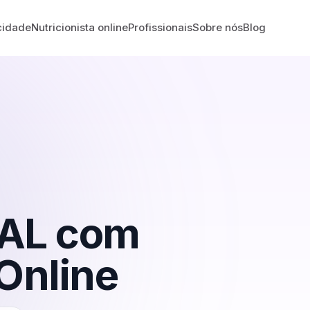
cidade
Nutricionista online
Profissionais
Sobre nós
Blog
AL
com
Online