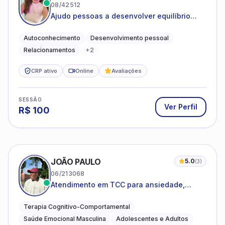
08/42512
Ajudo pessoas a desenvolver equilíbrio
emocional e relações mais saudáveis
Autoconhecimento
Desenvolvimento pessoal
Relacionamentos
+
2
CRP ativo
Online
Avaliações
SESSÃO
Ver Perfil
R$
100
JOÃO PAULO
5.0
(
3
)
06/213068
Atendimento em TCC para ansiedade,
estresse e desenvolvimento de autonomia
emocional
Terapia Cognitivo-Comportamental
Saúde Emocional Masculina
Adolescentes e Adultos