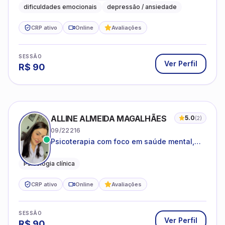
dificuldades emocionais
depressão / ansiedade
CRP ativo
Online
Avaliações
SESSÃO
Ver Perfil
R$
90
ALLINE ALMEIDA MAGALHÃES
5.0
(
2
)
09/22216
Psicoterapia com foco em saúde mental,
relações interpessoais e autoestima para
adolescentes e adultos.
Psicologia clínica
CRP ativo
Online
Avaliações
SESSÃO
Ver Perfil
R$
90