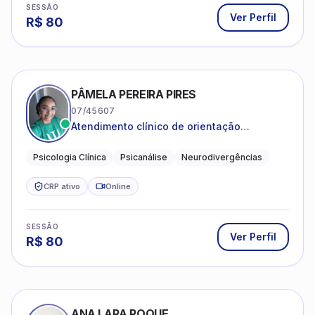
SESSÃO
Ver Perfil
R$
80
PÂMELA PEREIRA PIRES
07/45607
Atendimento clínico de orientação
psicanalítica para adolescentes, adultos e
crianças neurotípicas
Psicologia Clínica
Psicanálise
Neurodivergências
CRP ativo
Online
SESSÃO
Ver Perfil
R$
80
ANA LARA ROQUE