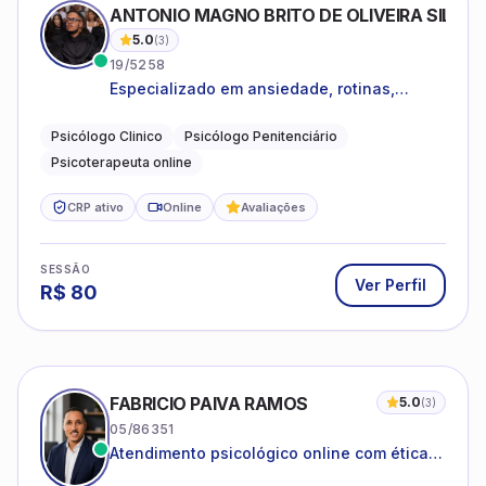
ANTONIO MAGNO BRITO DE OLIVEIRA SILVA
5.0
(
3
)
19/5258
Especializado em ansiedade, rotinas,
dificuldades emocionais, conflitos
familiares e questões comportamentais.
Psicólogo Clinico
Psicólogo Penitenciário
Psicoterapeuta online
CRP ativo
Online
Avaliações
SESSÃO
Ver Perfil
R$
80
FABRICIO PAIVA RAMOS
5.0
(
3
)
05/86351
Atendimento psicológico online com ética,
sigilo e acolhimento.