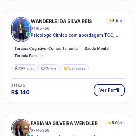
WANDERLEI DA SILVA REIS
5.0
(
1
)
04/65756
Psicólogo Clínico com abordagem TCC,
especializado em saúde mental e terapia
sistêmica
Terapia Cognitivo-Comportamental
Saúde Mental
Terapia Familiar
CRP ativo
Online
Avaliações
SESSÃO
Ver Perfil
R$
140
FABIANA SILVEIRA WENDLER
5.0
(
2
)
07/45959