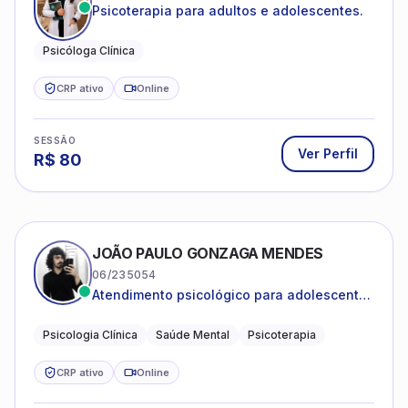
Psicoterapia para adultos e adolescentes.
Psicóloga Clínica
CRP ativo
Online
SESSÃO
Ver Perfil
R$
80
JOÃO PAULO GONZAGA MENDES
06/235054
Atendimento psicológico para adolescentes
e adultos com foco em ansiedade,
depressão e autoestima.
Psicologia Clínica
Saúde Mental
Psicoterapia
CRP ativo
Online