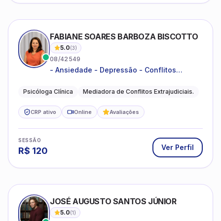
FABIANE SOARES BARBOZA BISCOTTO
5.0
(
3
)
08/42549
- Ansiedade - Depressão - Conflitos
conjugais - Conflitos familiares e
relacionamentos - Autoestima -
Psicóloga Clínica
Mediadora de Conflitos Extrajudiciais.
Desenvolvimento emocional
CRP ativo
Online
Avaliações
SESSÃO
Ver Perfil
R$
120
JOSÉ AUGUSTO SANTOS JÚNIOR
5.0
(
1
)