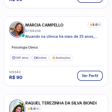
MÁRCIA CAMPELLO
5.0
(
1
)
07/09259
Atuando na clínica há mais de 25 anos,
amparada pela psicanálise e suas
estruturas, com experiência em
Psicologia Clínica
atendimento a jovens e adultos.
CRP ativo
Online
Avaliações
SESSÃO
Ver Perfil
R$
90
RAQUEL TEREZINHA DA SILVA BIONDI
5.0
(
9
)