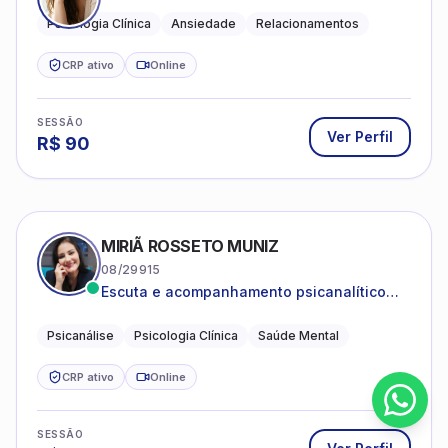
Psicologia Clínica
Ansiedade
Relacionamentos
CRP ativo
Online
SESSÃO
Ver Perfil
R$
90
MIRIÃ ROSSETO MUNIZ
08/29915
Escuta e acompanhamento psicanalítico
para adultos e adolescentes.
Psicanálise
Psicologia Clínica
Saúde Mental
CRP ativo
Online
SESSÃO