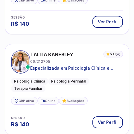
CRP ativo
Online
Avaliações
SESSÃO
Ver Perfil
R$
140
TALITA KANEBLEY
5.0
(
4
)
06/212705
Especializada em Psicologia Clínica e
Perinatal para adolescentes, adultos e
famílias
Psicologia Clínica
Psicologia Perinatal
Terapia Familiar
CRP ativo
Online
Avaliações
SESSÃO
Ver Perfil
R$
140