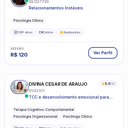
06/227720
Relacionamentos Instáveis
Psicologia Clínica
CRP ativo
Online
Avaliações
SESSÃO
Ver Perfil
R$
120
DIVINA CESAR DE ARAUJO
5.0
(
9
)
01/22517
TCC e desenvolvimento emocional para
adultos e idosos
Terapia Cognitivo-Comportamental
Psicologia Organizacional
Psicóloga Clínica