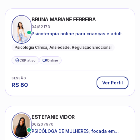
BRUNA MARIANE FERREIRA
04/82173
Psicoterapia online para crianças e adultos
que desejam compreender suas emoções,
reduzir a ansiedade e construir uma vida
Psicologia Clínica, Ansiedade, Regulação Emocional
com mais equilíbrio e sentido
CRP ativo
Online
SESSÃO
Ver Perfil
R$
80
ESTEFANIE VIDOR
06/207970
PSICÓLOGA DE MULHERES; focada em
melhorar relacionamentos os conflitos,