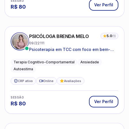
SESSÃO
Ver Perfil
R$
80
PSICÓLOGA BRENDA MELO
5.0
(
1
)
09/22111
Psicoterapia em TCC com foco em bem-
estar emocional e estratégias práticas para
o cotidiano
Terapia Cognitivo-Comportamental
Ansiedade
Autoestima
CRP ativo
Online
Avaliações
SESSÃO
Ver Perfil
R$
80