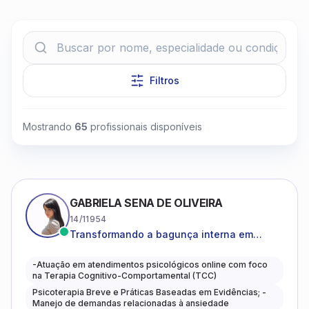
Filtros
Clique para assistir
Mostrando
65
profissionais disponíveis
GABRIELA SENA DE OLIVEIRA
14/11954
Transformando a bagunça interna em
autoconhecimento, clareza, leveza e
caminhos mais gentis para se viver.
-Atuação em atendimentos psicológicos online com foco
na Terapia Cognitivo-Comportamental (TCC)
Psicoterapia Breve e Práticas Baseadas em Evidências; -
Manejo de demandas relacionadas à ansiedade