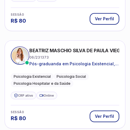
SESSÃO
Ver Perfil
R$
80
BEATRIZ MASCHIO SILVA DE PAULA VIEGAS
06/231373
Pós-graduanda em Psicologia Existencial,
Psicologia Social e Psicologia Hospitalar e
da Saúde.
Psicologia Existencial
Psicologia Social
Psicologia Hospitalar e da Saúde
CRP ativo
Online
SESSÃO
Ver Perfil
R$
80