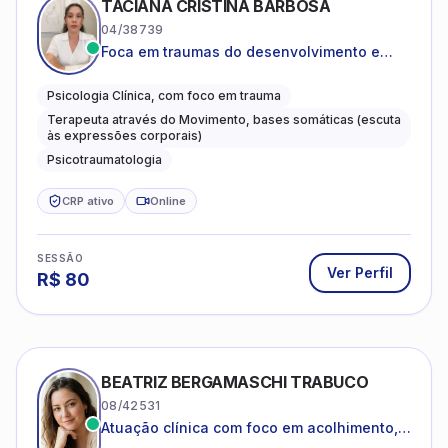
TACIANA CRISTINA BARBOSA
04/38739
Foca em traumas do desenvolvimento e
traumas complexos
Psicologia Clínica, com foco em trauma
Terapeuta através do Movimento, bases somáticas (escuta
às expressões corporais)
Psicotraumatologia
CRP ativo
Online
SESSÃO
Ver Perfil
R$
80
BEATRIZ BERGAMASCHI TRABUCO
08/42531
Atuação clínica com foco em acolhimento,
autoestima, ansiedade e transições de vida