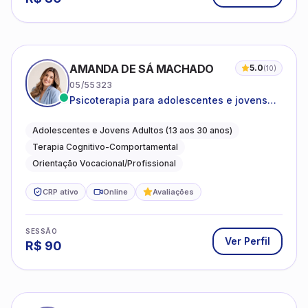
AMANDA DE SÁ MACHADO
5.0
(
10
)
05/55323
Psicoterapia para adolescentes e jovens
adultos com foco em ansiedade,
autoestima, relações e orientação
Adolescentes e Jovens Adultos (13 aos 30 anos)
profissional
Terapia Cognitivo-Comportamental
Orientação Vocacional/Profissional
CRP ativo
Online
Avaliações
SESSÃO
Ver Perfil
R$
90