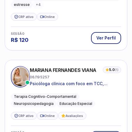
estresse
+
4
CRP ativo
Online
SESSÃO
Ver Perfil
R$
120
MARIANA FERNANDES VIANA
5.0
(
1
)
06/195257
Psicóloga clínica com foco em TCC,
neuropsicopedagogia e acompanhamento
do neurodesenvolvimento.
Terapia Cognitivo-Comportamental
Neuropsicopedagogia
Educação Especial
CRP ativo
Online
Avaliações