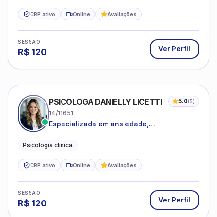
CRP ativo
Online
Avaliações
SESSÃO
Ver Perfil
R$
120
PSICOLOGA DANIELLY LICETTI
5.0
(
5
)
14/11651
Especializada em ansiedade,
autoconhecimento, depressão.
Psicologia clinica.
CRP ativo
Online
Avaliações
SESSÃO
Ver Perfil
R$
120