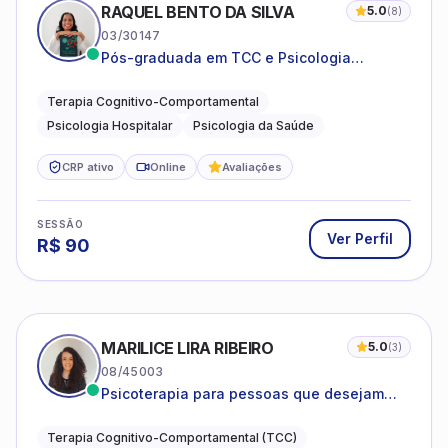
RAQUEL BENTO DA SILVA
5.0
(
8
)
03/30147
Pós-graduada em TCC e Psicologia
Hospitalar e da Saúde
Terapia Cognitivo-Comportamental
Psicologia Hospitalar
Psicologia da Saúde
CRP ativo
Online
Avaliações
SESSÃO
Ver Perfil
R$
90
MARILICE LIRA RIBEIRO
5.0
(
3
)
08/45003
Psicoterapia para pessoas que desejam
compreender as emoções e lidar com as
dificuldades do dia a dia
Terapia Cognitivo-Comportamental (TCC)