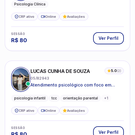
Psicologia Clínica
CRP ativo
Online
Avaliações
SESSÃO
Ver Perfil
R$
80
LUCAS CUNHA DE SOUZA
5.0
(
2
)
05/82943
Atendimento psicológico com foco em
Terapia Cognitivo-Comportamental (TCC),
promovendo equilíbrio emocional e
psicologia infantil
tcc
orientação parental
+
1
qualidade de vida.
CRP ativo
Online
Avaliações
SESSÃO
Ver Perfil
R$
80