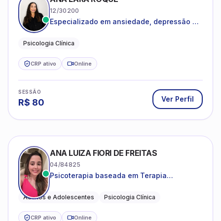
12/30200
Especializado em ansiedade, depressão e
desenvolvimento emocional
Psicologia Clínica
CRP ativo
Online
SESSÃO
Ver Perfil
R$
80
ANA LUIZA FIORI DE FREITAS
04/84825
Psicoterapia baseada em Terapia
Cognitivo-Comportamental
Adultos e Adolescentes
Psicologia Clínica
CRP ativo
Online