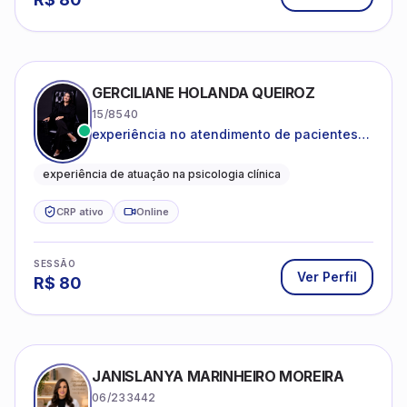
GERCILIANE HOLANDA QUEIROZ
15/8540
experiência no atendimento de pacientes
ansiosos, com histórico de pensamentos
catastróficos e comportamentos
experiência de atuação na psicologia clínica
autolesivos.
CRP ativo
Online
SESSÃO
Ver Perfil
R$
80
JANISLANYA MARINHEIRO MOREIRA
06/233442