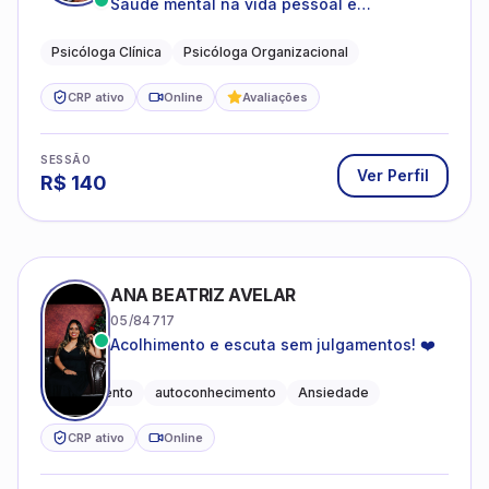
Saúde mental na vida pessoal e
profissional.
Psicóloga Clínica
Psicóloga Organizacional
CRP ativo
Online
Avaliações
SESSÃO
Ver Perfil
R$
140
ANA BEATRIZ AVELAR
05/84717
Acolhimento e escuta sem julgamentos! ❤️
Acolhimento
autoconhecimento
Ansiedade
CRP ativo
Online