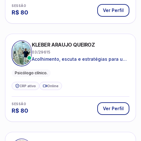
SESSÃO
Ver Perfil
R$
80
KLEBER ARAUJO QUEIROZ
03/29615
Acolhimento, escuta e estratégias para uma
vida mais saudável.
Psicólogo clínico.
CRP ativo
Online
SESSÃO
Ver Perfil
R$
80