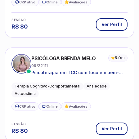
CRP ativo
Online
Avaliações
SESSÃO
Ver Perfil
R$
80
PSICÓLOGA BRENDA MELO
5.0
(
1
)
09/22111
Psicoterapia em TCC com foco em bem-
estar emocional e estratégias práticas para
o cotidiano
Terapia Cognitivo-Comportamental
Ansiedade
Autoestima
CRP ativo
Online
Avaliações
SESSÃO
Ver Perfil
R$
80