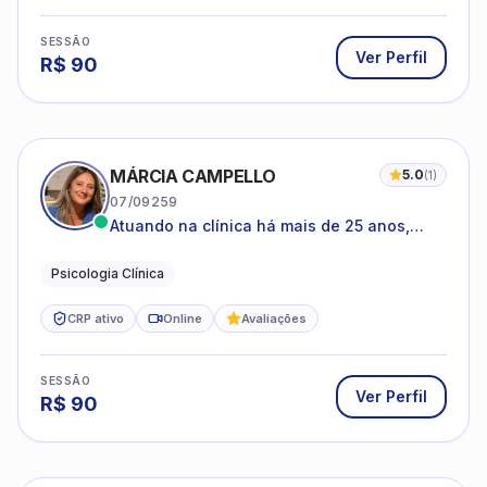
SESSÃO
Ver Perfil
R$
90
MÁRCIA CAMPELLO
5.0
(
1
)
07/09259
Atuando na clínica há mais de 25 anos,
amparada pela psicanálise e suas
estruturas, com experiência em
Psicologia Clínica
atendimento a jovens e adultos.
CRP ativo
Online
Avaliações
SESSÃO
Ver Perfil
R$
90