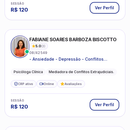
SESSÃO
Ver Perfil
R$
120
FABIANE SOARES BARBOZA BISCOTTO
5.0
(
3
)
08/42549
- Ansiedade - Depressão - Conflitos
conjugais - Conflitos familiares e
relacionamentos - Autoestima -
Psicóloga Clínica
Mediadora de Conflitos Extrajudiciais.
Desenvolvimento emocional
CRP ativo
Online
Avaliações
SESSÃO
Ver Perfil
R$
120