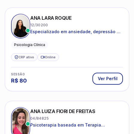
ANA LARA ROQUE
12/30200
Especializado em ansiedade, depressão e
desenvolvimento emocional
Psicologia Clínica
CRP ativo
Online
SESSÃO
Ver Perfil
R$
80
ANA LUIZA FIORI DE FREITAS
04/84825
Psicoterapia baseada em Terapia
Cognitivo-Comportamental