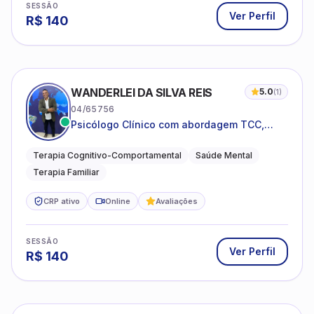
SESSÃO
Ver Perfil
R$
140
WANDERLEI DA SILVA REIS
5.0
(
1
)
04/65756
Psicólogo Clínico com abordagem TCC,
especializado em saúde mental e terapia
sistêmica
Terapia Cognitivo-Comportamental
Saúde Mental
Terapia Familiar
CRP ativo
Online
Avaliações
SESSÃO
Ver Perfil
R$
140