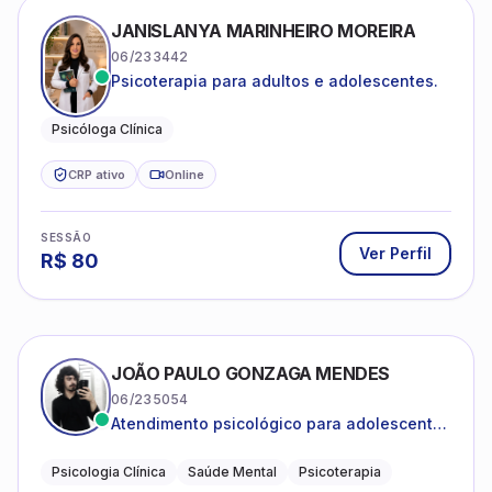
JANISLANYA MARINHEIRO MOREIRA
06/233442
Psicoterapia para adultos e adolescentes.
Psicóloga Clínica
CRP ativo
Online
SESSÃO
Ver Perfil
R$
80
JOÃO PAULO GONZAGA MENDES
06/235054
Atendimento psicológico para adolescentes
e adultos com foco em ansiedade,
depressão e autoestima.
Psicologia Clínica
Saúde Mental
Psicoterapia