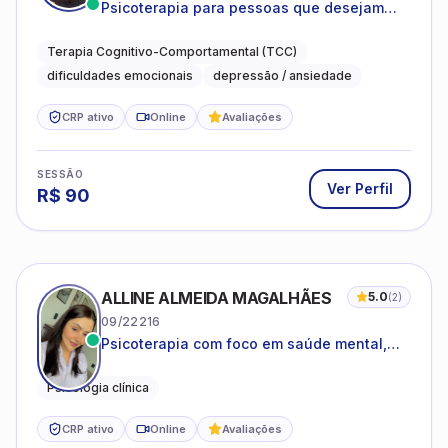
Psicoterapia para pessoas que desejam
compreender as emoções e lidar com as
dificuldades do dia a dia
Terapia Cognitivo-Comportamental (TCC)
dificuldades emocionais
depressão / ansiedade
CRP ativo
Online
Avaliações
SESSÃO
Ver Perfil
R$
90
ALLINE ALMEIDA MAGALHÃES
5.0
(
2
)
09/22216
Psicoterapia com foco em saúde mental,
relações interpessoais e autoestima para
adolescentes e adultos.
Psicologia clínica
CRP ativo
Online
Avaliações