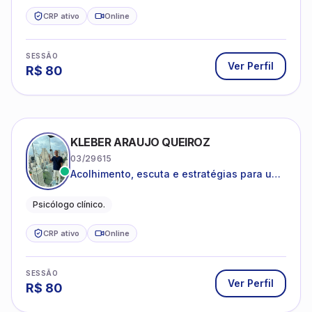
CRP ativo
Online
SESSÃO
Ver Perfil
R$
80
KLEBER ARAUJO QUEIROZ
03/29615
Acolhimento, escuta e estratégias para uma
vida mais saudável.
Psicólogo clínico.
CRP ativo
Online
SESSÃO
Ver Perfil
R$
80