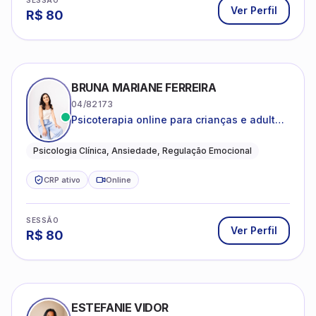
SESSÃO
Ver Perfil
R$
80
BRUNA MARIANE FERREIRA
04/82173
Psicoterapia online para crianças e adultos
que desejam compreender suas emoções,
reduzir a ansiedade e construir uma vida
Psicologia Clínica, Ansiedade, Regulação Emocional
com mais equilíbrio e sentido
CRP ativo
Online
SESSÃO
Ver Perfil
R$
80
ESTEFANIE VIDOR