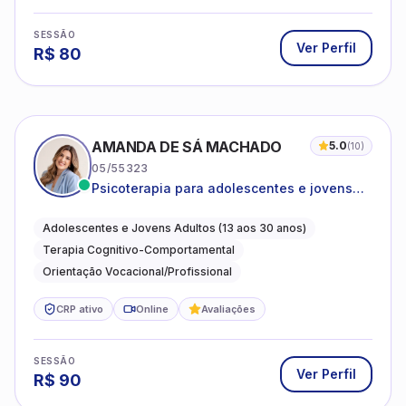
SESSÃO
Ver Perfil
R$
80
AMANDA DE SÁ MACHADO
5.0
(
10
)
05/55323
Psicoterapia para adolescentes e jovens
adultos com foco em ansiedade,
autoestima, relações e orientação
Adolescentes e Jovens Adultos (13 aos 30 anos)
profissional
Terapia Cognitivo-Comportamental
Orientação Vocacional/Profissional
CRP ativo
Online
Avaliações
SESSÃO
Ver Perfil
R$
90