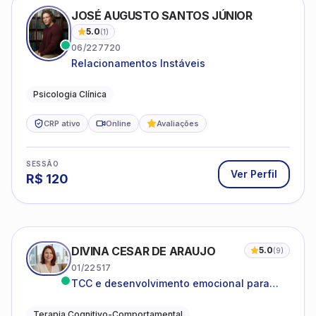
JOSÉ AUGUSTO SANTOS JÚNIOR
5.0
(
1
)
06/227720
Relacionamentos Instáveis
Psicologia Clínica
CRP ativo
Online
Avaliações
SESSÃO
Ver Perfil
R$
120
DIVINA CESAR DE ARAUJO
5.0
(
9
)
01/22517
TCC e desenvolvimento emocional para
adultos e idosos
Terapia Cognitivo-Comportamental