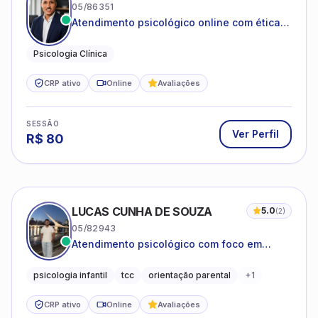
05/86351
Atendimento psicológico online com ética,
sigilo e acolhimento.
Psicologia Clínica
CRP ativo
Online
Avaliações
SESSÃO
Ver Perfil
R$
80
LUCAS CUNHA DE SOUZA
5.0
(
2
)
05/82943
Atendimento psicológico com foco em
Terapia Cognitivo-Comportamental (TCC),
promovendo equilíbrio emocional e
psicologia infantil
tcc
orientação parental
+
1
qualidade de vida.
CRP ativo
Online
Avaliações