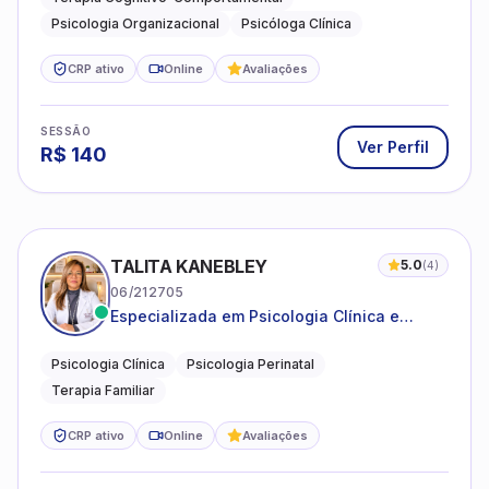
Psicologia Organizacional
Psicóloga Clínica
CRP ativo
Online
Avaliações
SESSÃO
Ver Perfil
R$
140
TALITA KANEBLEY
5.0
(
4
)
06/212705
Especializada em Psicologia Clínica e
Perinatal para adolescentes, adultos e
famílias
Psicologia Clínica
Psicologia Perinatal
Terapia Familiar
CRP ativo
Online
Avaliações