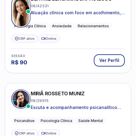
08/42531
Atuação clínica com foco em acolhimento,
autoestima, ansiedade e transições de vida
Psicologia Clínica
Ansiedade
Relacionamentos
CRP ativo
Online
SESSÃO
Ver Perfil
R$
90
MIRIÃ ROSSETO MUNIZ
08/29915
Escuta e acompanhamento psicanalítico
para adultos e adolescentes.
Psicanálise
Psicologia Clínica
Saúde Mental
CRP ativo
Online