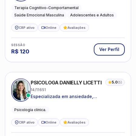
estresse e desenvolvimento de autonomia
emocional
Terapia Cognitivo-Comportamental
Saúde Emocional Masculina
Adolescentes e Adultos
CRP ativo
Online
Avaliações
SESSÃO
Ver Perfil
R$
120
PSICOLOGA DANIELLY LICETTI
5.0
(
5
)
14/11651
Especializada em ansiedade,
autoconhecimento, depressão.
Psicologia clinica.
CRP ativo
Online
Avaliações