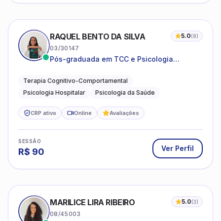
RAQUEL BENTO DA SILVA
5.0
(
8
)
03/30147
Pós-graduada em TCC e Psicologia
Hospitalar e da Saúde
Terapia Cognitivo-Comportamental
Psicologia Hospitalar
Psicologia da Saúde
CRP ativo
Online
Avaliações
SESSÃO
Ver Perfil
R$
90
MARILICE LIRA RIBEIRO
5.0
(
3
)
08/45003