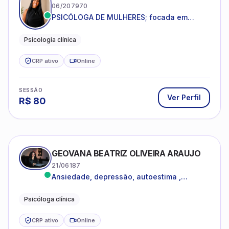
06/207970
PSICÓLOGA DE MULHERES; focada em
melhorar relacionamentos os conflitos,
dentro da sua realidade.
Psicologia clínica
CRP ativo
Online
SESSÃO
Ver Perfil
R$
80
GEOVANA BEATRIZ OLIVEIRA ARAUJO
21/06187
Ansiedade, depressão, autoestima ,
autoconhecimento
Psicóloga clínica
CRP ativo
Online