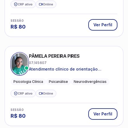
CRP ativo
Online
SESSÃO
Ver Perfil
R$
80
PÂMELA PEREIRA PIRES
07/45607
Atendimento clínico de orientação
psicanalítica para adolescentes, adultos e
crianças neurotípicas
Psicologia Clínica
Psicanálise
Neurodivergências
CRP ativo
Online
SESSÃO
Ver Perfil
R$
80