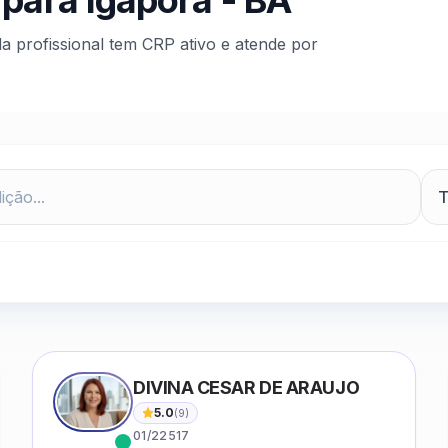
 para
Igaporã
-
BA
da profissional tem CRP ativo e atende por
DIVINA CESAR DE ARAUJO
5.0
(
9
)
01/22517