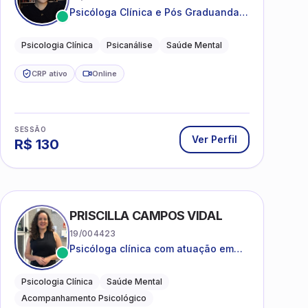
Psicóloga Clínica e Pós Graduanda
em Psicanálise Clínica e Teoria pela
FAAP.
Psicologia Clínica
Psicanálise
Saúde Mental
CRP ativo
Online
SESSÃO
Ver Perfil
R$
130
PRISCILLA CAMPOS VIDAL
19/004423
Psicóloga clínica com atuação em
saúde mental e acompanhamento
psicológico.
Psicologia Clínica
Saúde Mental
Acompanhamento Psicológico