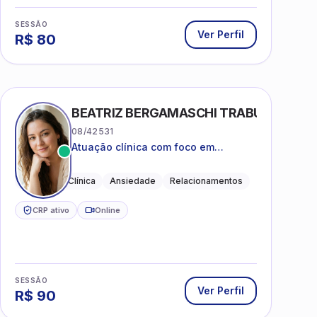
SESSÃO
Ver Perfil
R$
80
BEATRIZ BERGAMASCHI TRABUCO
08/42531
Atuação clínica com foco em
acolhimento, autoestima, ansiedade
e transições de vida
Psicologia Clínica
Ansiedade
Relacionamentos
CRP ativo
Online
SESSÃO
Ver Perfil
R$
90