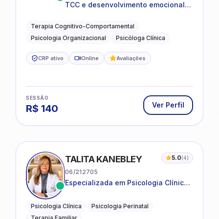
TCC e desenvolvimento emocional
para adultos e idosos
Terapia Cognitivo-Comportamental
Psicologia Organizacional
Psicóloga Clínica
CRP ativo
Online
Avaliações
SESSÃO
Ver Perfil
R$
140
TALITA KANEBLEY
5.0
(
4
)
06/212705
Especializada em Psicologia Clínica
e Perinatal para adolescentes,
adultos e famílias
Psicologia Clínica
Psicologia Perinatal
Terapia Familiar