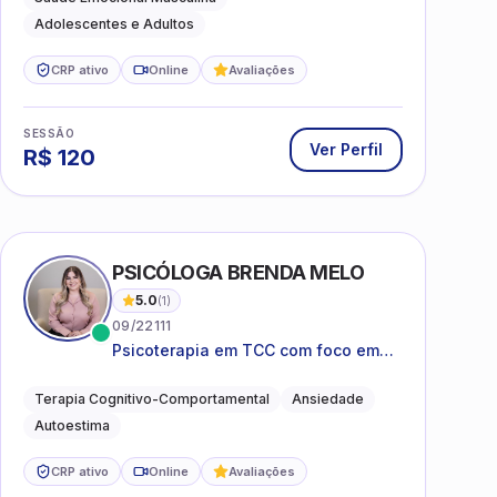
Adolescentes e Adultos
CRP ativo
Online
Avaliações
SESSÃO
Ver Perfil
R$
120
PSICÓLOGA BRENDA MELO
5.0
(
1
)
09/22111
Psicoterapia em TCC com foco em
bem-estar emocional e estratégias
práticas para o cotidiano
Terapia Cognitivo-Comportamental
Ansiedade
Autoestima
CRP ativo
Online
Avaliações