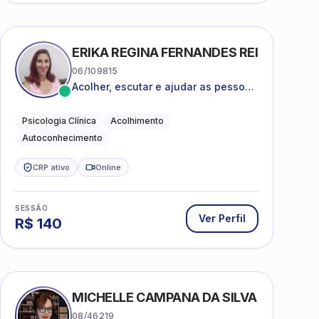
ERIKA REGINA FERNANDES REIS FRIAS
06/109815
Acolher, escutar e ajudar as pessoas
a darem um novo sentido na vida
Psicologia Clínica
Acolhimento
Autoconhecimento
CRP ativo
Online
SESSÃO
Ver Perfil
R$
140
MICHELLE CAMPANA DA SILVA
08/46219