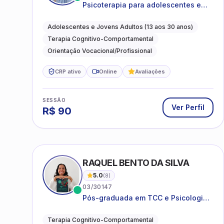
Psicoterapia para adolescentes e
jovens adultos com foco em
ansiedade, autoestima, relações e
Adolescentes e Jovens Adultos (13 aos 30 anos)
orientação profissional
Terapia Cognitivo-Comportamental
Orientação Vocacional/Profissional
CRP ativo
Online
Avaliações
SESSÃO
Ver Perfil
R$
90
RAQUEL BENTO DA SILVA
5.0
(
8
)
03/30147
Pós-graduada em TCC e Psicologia
Hospitalar e da Saúde
Terapia Cognitivo-Comportamental