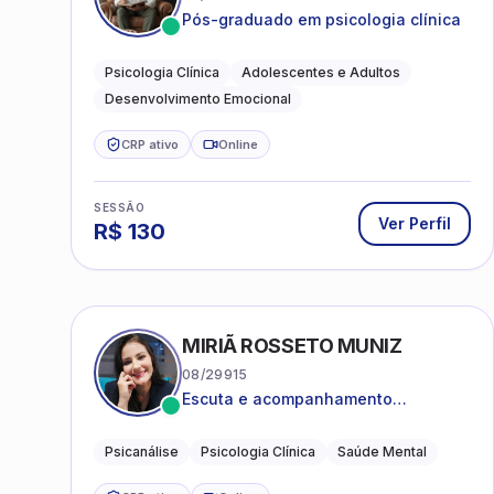
Pós-graduado em psicologia clínica
Psicologia Clínica
Adolescentes e Adultos
Desenvolvimento Emocional
CRP ativo
Online
SESSÃO
Ver Perfil
R$
130
MIRIÃ ROSSETO MUNIZ
08/29915
Escuta e acompanhamento
psicanalítico para adultos e
adolescentes.
Psicanálise
Psicologia Clínica
Saúde Mental