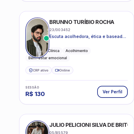
BRUNNO TURÍBIO ROCHA
23/003452
Escuta acolhedora, ética e baseada
em evidências
Psicologia Clínica
Acolhimento
Bem-estar emocional
CRP ativo
Online
SESSÃO
Ver Perfil
R$
130
JULIO PELICIONI SILVA DE BRITO
05/85579