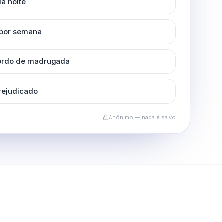
a noite
 por semana
cordo de madrugada
rejudicado
Anônimo — nada é salvo