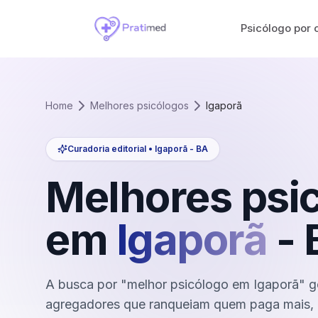
Psicólogo por 
Home
Melhores psicólogos
Igaporã
Curadoria editorial •
Igaporã
-
BA
Melhores psi
em
Igaporã
-
A busca por "melhor psicólogo em Igaporã" g
agregadores que ranqueiam quem paga mais, 