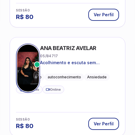
SESSÃO
Ver Perfil
R$
80
ANA BEATRIZ AVELAR
05/84717
Acolhimento e escuta sem
julgamentos! ❤️
Acolhimento
autoconhecimento
Ansiedade
CRP ativo
Online
SESSÃO
Ver Perfil
R$
80