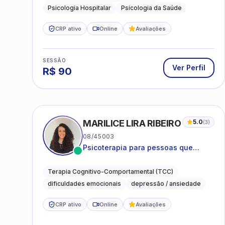
Psicologia Hospitalar
Psicologia da Saúde
CRP ativo
Online
Avaliações
SESSÃO
Ver Perfil
R$
90
MARILICE LIRA RIBEIRO
5.0
(
3
)
08/45003
Psicoterapia para pessoas que
desejam compreender as emoções e
lidar com as dificuldades do dia a
Terapia Cognitivo-Comportamental (TCC)
dia
dificuldades emocionais
depressão / ansiedade
CRP ativo
Online
Avaliações