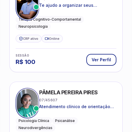
Te ajudo a organizar seus
pensamentos, regular suas emoções
e viver com mais clareza e sentido,
Terapia Cognitivo-Comportamental
com uma terapia estruturada e
Neuropsicologia
baseada em ciência.
CRP ativo
Online
SESSÃO
Ver Perfil
R$
100
PÂMELA PEREIRA PIRES
07/45607
Atendimento clínico de orientação
psicanalítica para adolescentes,
adultos e crianças neurotípicas
Psicologia Clínica
Psicanálise
Neurodivergências