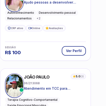
Ajudo pessoas a desenvolver
equilíbrio emocional e relações mais
saudáveis
Autoconhecimento
Desenvolvimento pessoal
Relacionamentos
+
2
CRP ativo
Online
Avaliações
SESSÃO
Ver Perfil
R$
100
JOÃO PAULO
5.0
(
3
)
06/213068
Atendimento em TCC para
ansiedade, estresse e
desenvolvimento de autonomia
Terapia Cognitivo-Comportamental
emocional
Saúde Emocional Masculina