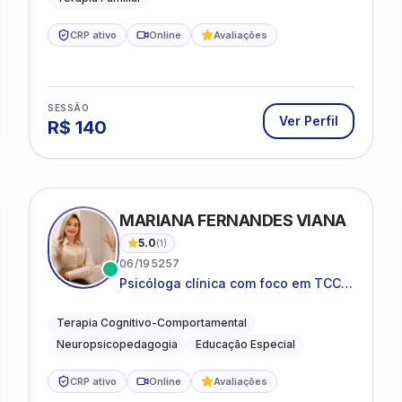
CRP ativo
Online
Avaliações
SESSÃO
Ver Perfil
R$
140
MARIANA FERNANDES VIANA
5.0
(
1
)
06/195257
Psicóloga clínica com foco em TCC,
neuropsicopedagogia e
acompanhamento do
Terapia Cognitivo-Comportamental
neurodesenvolvimento.
Neuropsicopedagogia
Educação Especial
CRP ativo
Online
Avaliações