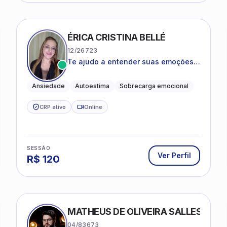
ÉRICA CRISTINA BELLÉ
12/26723
Te ajudo a entender suas emoções e
a encontrar formas mais leves de
lidar com o que você está vivendo
Ansiedade
Autoestima
Sobrecarga emocional
CRP ativo
Online
SESSÃO
Ver Perfil
R$
120
MATHEUS DE OLIVEIRA SALLES
04/83673