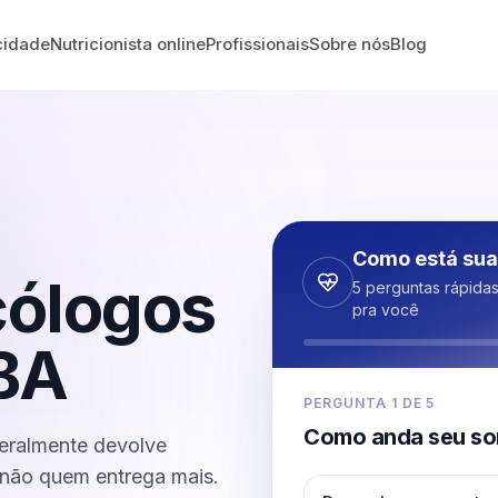
cidade
Nutricionista online
Profissionais
Sobre nós
Blog
Como está sua
cólogos
5 perguntas rápida
pra você
BA
PERGUNTA
1
DE
5
Como anda seu so
eralmente devolve
não quem entrega mais.