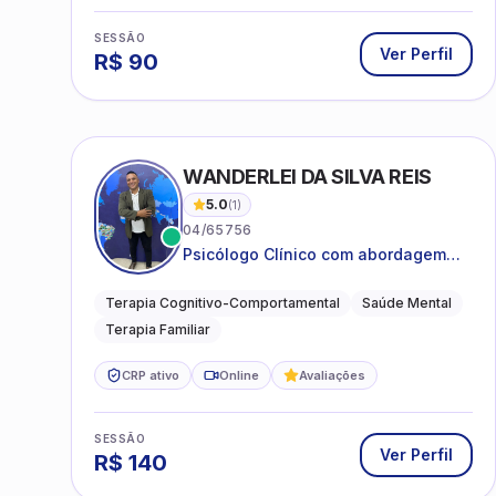
SESSÃO
Ver Perfil
R$
90
WANDERLEI DA SILVA REIS
5.0
(
1
)
04/65756
Psicólogo Clínico com abordagem
TCC, especializado em saúde mental
e terapia sistêmica
Terapia Cognitivo-Comportamental
Saúde Mental
Terapia Familiar
CRP ativo
Online
Avaliações
SESSÃO
Ver Perfil
R$
140