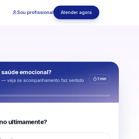
Sou profissional
Atender agora
 saúde emocional?
1 min
s — veja se acompanhamento faz sentido
no ultimamente?