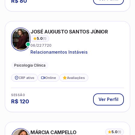
JOSÉ AUGUSTO SANTOS JÚNIOR
5.0
(
1
)
06/227720
Relacionamentos Instáveis
Psicologia Clínica
CRP ativo
Online
Avaliações
SESSÃO
Ver Perfil
R$
120
MÁRCIA CAMPELLO
5.0
(
1
)
07/09259