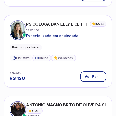
PSICOLOGA DANIELLY LICETTI
5.0
(
5
)
14/11651
Especializada em ansiedade,
autoconhecimento, depressão.
Psicologia clinica.
CRP ativo
Online
Avaliações
SESSÃO
Ver Perfil
R$
120
ANTONIO MAGNO BRITO DE OLIVEIRA SILVA
5.0
(
3
)
19/5258