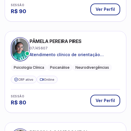
Ver Perfil
R$
90
PÂMELA PEREIRA PIRES
07/45607
Atendimento clínico de orientação
psicanalítica para adolescentes, adultos e
crianças neurotípicas
Psicologia Clínica
Psicanálise
Neurodivergências
CRP ativo
Online
SESSÃO
Ver Perfil
R$
80
PRISCILLA CAMPOS VIDAL