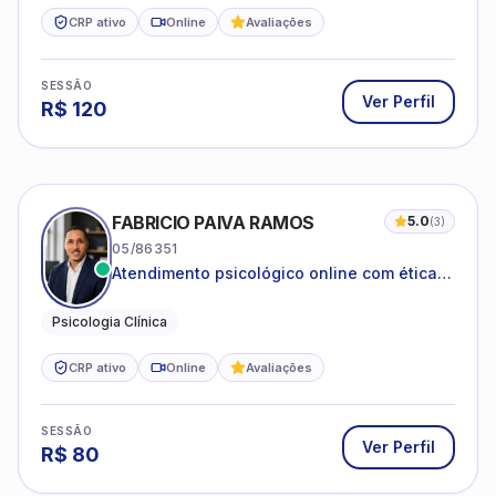
CRP ativo
Online
Avaliações
SESSÃO
Ver Perfil
R$
120
FABRICIO PAIVA RAMOS
5.0
(
3
)
05/86351
Atendimento psicológico online com ética,
sigilo e acolhimento.
Psicologia Clínica
CRP ativo
Online
Avaliações
SESSÃO
Ver Perfil
R$
80