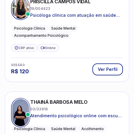
19/004423
Psicóloga clínica com atuação em saúde
mental e acompanhamento psicológico.
Psicologia Clínica
Saúde Mental
Acompanhamento Psicológico
CRP ativo
Online
SESSÃO
Ver Perfil
R$
120
THAINÁ BARBOSA MELO
03/33916
Atendimento psicológico online com escuta
acolhedora e foco no seu bem-estar
emocional
Psicologia Clínica
Saúde Mental
Acolhimento