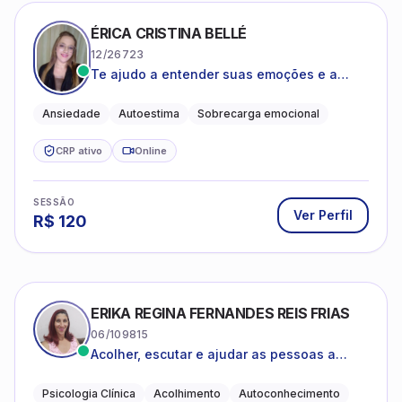
ÉRICA CRISTINA BELLÉ
12/26723
Te ajudo a entender suas emoções e a
encontrar formas mais leves de lidar com o
que você está vivendo
Ansiedade
Autoestima
Sobrecarga emocional
CRP ativo
Online
SESSÃO
Ver Perfil
R$
120
ERIKA REGINA FERNANDES REIS FRIAS
06/109815
Acolher, escutar e ajudar as pessoas a
darem um novo sentido na vida
Psicologia Clínica
Acolhimento
Autoconhecimento