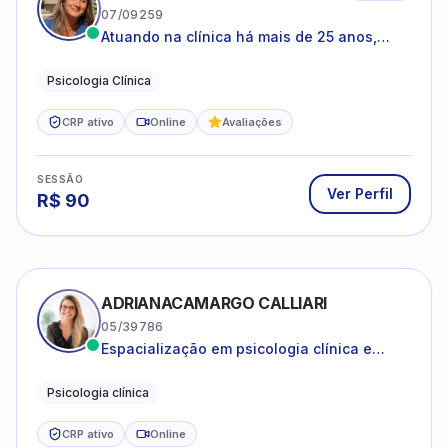
Atuando na clínica há mais de 25 anos,
amparada pela psicanálise e suas
estruturas, com experiência em
Psicologia Clínica
atendimento a jovens e adultos.
CRP ativo
Online
Avaliações
SESSÃO
Ver Perfil
R$
90
ADRIANACAMARGO CALLIARI
05/39786
Espacialização em psicologia clínica e
coach
Psicologia clínica
CRP ativo
Online