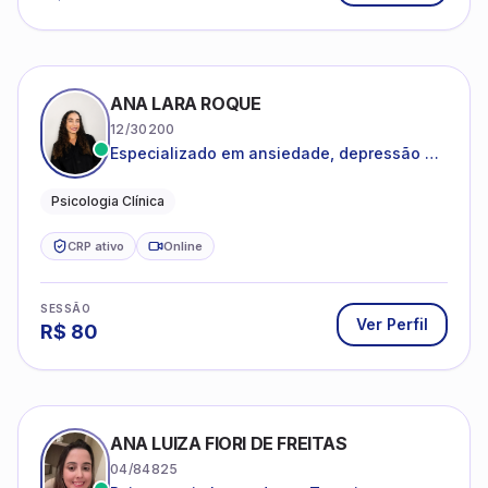
ANA LARA ROQUE
12/30200
Especializado em ansiedade, depressão e
desenvolvimento emocional
Psicologia Clínica
CRP ativo
Online
SESSÃO
Ver Perfil
R$
80
ANA LUIZA FIORI DE FREITAS
04/84825
Psicoterapia baseada em Terapia