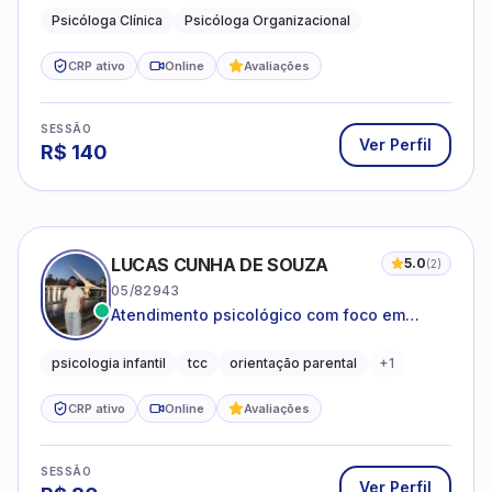
CRP ativo
Online
Avaliações
SESSÃO
Ver Perfil
R$
140
LUCAS CUNHA DE SOUZA
5.0
(
2
)
05/82943
Atendimento psicológico com foco em
Terapia Cognitivo-Comportamental (TCC),
promovendo equilíbrio emocional e
psicologia infantil
tcc
orientação parental
+
1
qualidade de vida.
CRP ativo
Online
Avaliações
SESSÃO
Ver Perfil
R$
80