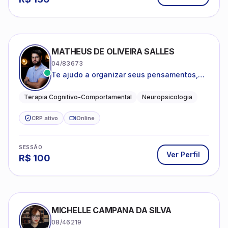
MATHEUS DE OLIVEIRA SALLES
04/83673
Te ajudo a organizar seus pensamentos,
regular suas emoções e viver com mais
clareza e sentido, com uma terapia
Terapia Cognitivo-Comportamental
Neuropsicologia
estruturada e baseada em ciência.
CRP ativo
Online
SESSÃO
Ver Perfil
R$
100
MICHELLE CAMPANA DA SILVA
08/46219
Psicóloga Clínica e Pós Graduanda em