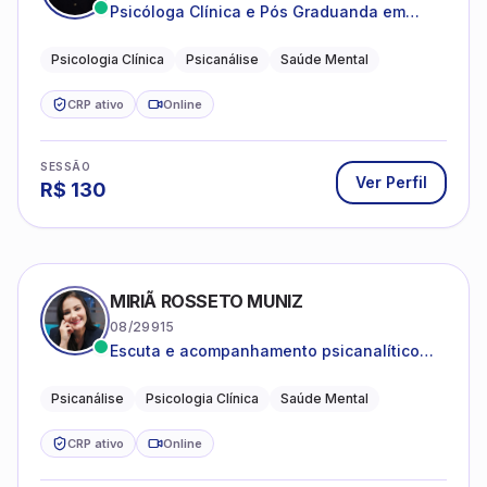
Psicanálise Clínica e Teoria pela FAAP.
Psicologia Clínica
Psicanálise
Saúde Mental
CRP ativo
Online
SESSÃO
Ver Perfil
R$
130
MIRIÃ ROSSETO MUNIZ
08/29915
Escuta e acompanhamento psicanalítico
para adultos e adolescentes.
Psicanálise
Psicologia Clínica
Saúde Mental
CRP ativo
Online
SESSÃO