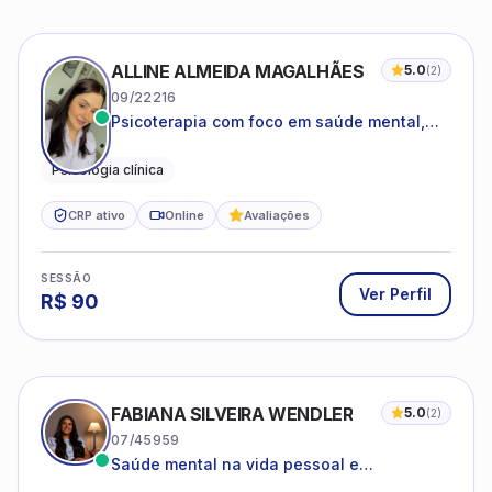
ALLINE ALMEIDA MAGALHÃES
5.0
(
2
)
09/22216
Psicoterapia com foco em saúde mental,
relações interpessoais e autoestima para
adolescentes e adultos.
Psicologia clínica
CRP ativo
Online
Avaliações
SESSÃO
Ver Perfil
R$
90
FABIANA SILVEIRA WENDLER
5.0
(
2
)
07/45959
Saúde mental na vida pessoal e
profissional.
Psicóloga Clínica
Psicóloga Organizacional