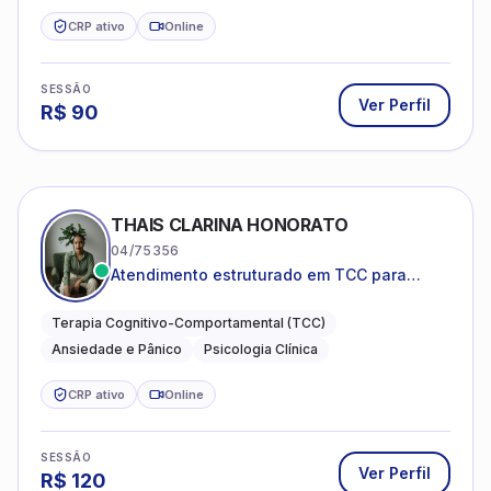
CRP ativo
Online
SESSÃO
Ver Perfil
R$
90
THAIS CLARINA HONORATO
04/75356
Atendimento estruturado em TCC para
ansiedade, pânico e autocobrança
excessiva
Terapia Cognitivo-Comportamental (TCC)
Ansiedade e Pânico
Psicologia Clínica
CRP ativo
Online
SESSÃO
Ver Perfil
R$
120