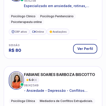
Especializado em ansiedade, rotinas,
dificuldades emocionais, conflitos
familiares e questões comportamentais.
Psicólogo Clinico
Psicólogo Penitenciário
Psicoterapeuta online
CRP ativo
Online
Avaliações
SESSÃO
Ver Perfil
R$
80
FABIANE SOARES BARBOZA BISCOTTO
5.0
(
3
)
08/42549
- Ansiedade - Depressão - Conflitos
conjugais - Conflitos familiares e
relacionamentos - Autoestima -
Psicóloga Clínica
Mediadora de Conflitos Extrajudiciais.
Desenvolvimento emocional