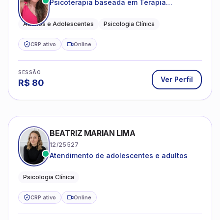
Cognitivo-Comportamental
Adultos e Adolescentes
Psicologia Clínica
CRP ativo
Online
SESSÃO
Ver Perfil
R$
80
BEATRIZ MARIAN LIMA
12/25527
Atendimento de adolescentes e adultos
Psicologia Clínica
CRP ativo
Online
SESSÃO