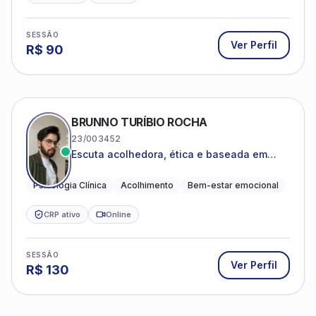
SESSÃO
Ver Perfil
R$
90
BRUNNO TURÍBIO ROCHA
23/003452
Escuta acolhedora, ética e baseada em
evidências
Psicologia Clínica
Acolhimento
Bem-estar emocional
CRP ativo
Online
SESSÃO
Ver Perfil
R$
130