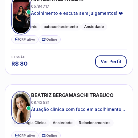
05/84717
Acolhimento e escuta sem julgamentos! ❤️
Acolhimento
autoconhecimento
Ansiedade
CRP ativo
Online
SESSÃO
Ver Perfil
R$
80
BEATRIZ BERGAMASCHI TRABUCO
08/42531
Atuação clínica com foco em acolhimento,
autoestima, ansiedade e transições de vida
Psicologia Clínica
Ansiedade
Relacionamentos
CRP ativo
Online