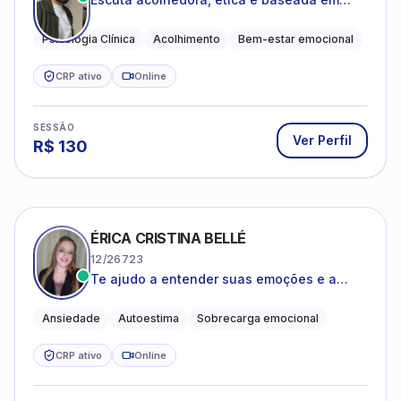
evidências
Psicologia Clínica
Acolhimento
Bem-estar emocional
CRP ativo
Online
SESSÃO
Ver Perfil
R$
130
ÉRICA CRISTINA BELLÉ
12/26723
Te ajudo a entender suas emoções e a
encontrar formas mais leves de lidar com o
que você está vivendo
Ansiedade
Autoestima
Sobrecarga emocional
CRP ativo
Online