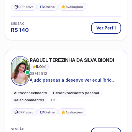
CRP ativo
Online
Avaliações
SESSÃO
Ver Perfil
R$
140
RAQUEL TEREZINHA DA SILVA BIONDI
5.0
(
9
)
08/42512
Ajudo pessoas a desenvolver equilíbrio
emocional e relações mais saudáveis
Autoconhecimento
Desenvolvimento pessoal
Relacionamentos
+
2
CRP ativo
Online
Avaliações
SESSÃO