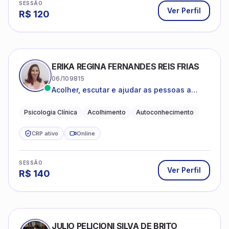
SESSÃO
Ver Perfil
R$
120
ERIKA REGINA FERNANDES REIS FRIAS
06/109815
Acolher, escutar e ajudar as pessoas a
darem um novo sentido na vida
Psicologia Clínica
Acolhimento
Autoconhecimento
CRP ativo
Online
SESSÃO
Ver Perfil
R$
140
JULIO PELICIONI SILVA DE BRITO