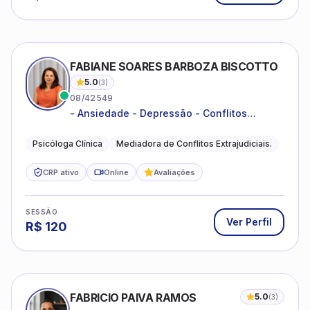
FABIANE SOARES BARBOZA BISCOTTO
5.0
(
3
)
08/42549
- Ansiedade - Depressão - Conflitos
conjugais - Conflitos familiares e
relacionamentos - Autoestima -
Psicóloga Clínica
Mediadora de Conflitos Extrajudiciais.
Desenvolvimento emocional
CRP ativo
Online
Avaliações
SESSÃO
Ver Perfil
R$
120
FABRICIO PAIVA RAMOS
5.0
(
3
)