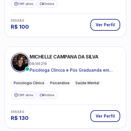
CRP ativo
Online
SESSÃO
Ver Perfil
R$
100
MICHELLE CAMPANA DA SILVA
08/46219
Psicóloga Clínica e Pós Graduanda em
Psicanálise Clínica e Teoria pela FAAP.
Psicologia Clínica
Psicanálise
Saúde Mental
CRP ativo
Online
SESSÃO
Ver Perfil
R$
130