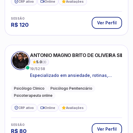
CRP ativo
Online
Avaliações
SESSÃO
Ver Perfil
R$
120
ANTONIO MAGNO BRITO DE OLIVEIRA SILVA
5.0
(
3
)
19/5258
Especializado em ansiedade, rotinas,
dificuldades emocionais, conflitos
familiares e questões comportamentais.
Psicólogo Clinico
Psicólogo Penitenciário
Psicoterapeuta online
CRP ativo
Online
Avaliações
SESSÃO
Ver Perfil
R$
80