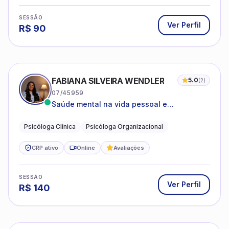
SESSÃO
Ver Perfil
R$
90
FABIANA SILVEIRA WENDLER
5.0
(
2
)
07/45959
Saúde mental na vida pessoal e
profissional.
Psicóloga Clínica
Psicóloga Organizacional
CRP ativo
Online
Avaliações
SESSÃO
Ver Perfil
R$
140