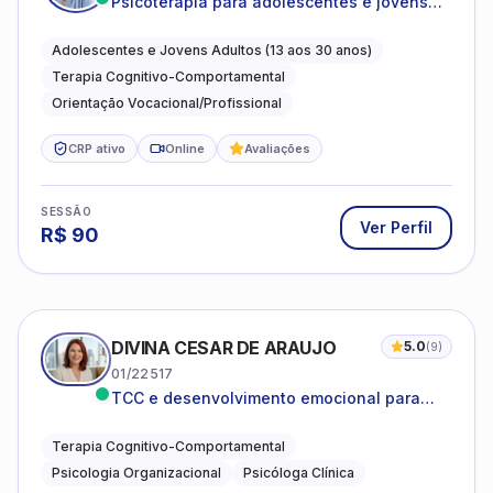
Psicoterapia para adolescentes e jovens
adultos com foco em ansiedade,
autoestima, relações e orientação
Adolescentes e Jovens Adultos (13 aos 30 anos)
profissional
Terapia Cognitivo-Comportamental
Orientação Vocacional/Profissional
CRP ativo
Online
Avaliações
SESSÃO
Ver Perfil
R$
90
DIVINA CESAR DE ARAUJO
5.0
(
9
)
01/22517
TCC e desenvolvimento emocional para
adultos e idosos
Terapia Cognitivo-Comportamental
Psicologia Organizacional
Psicóloga Clínica