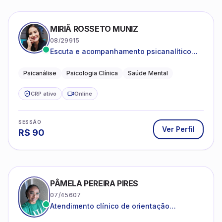
MIRIÃ ROSSETO MUNIZ
08/29915
Escuta e acompanhamento psicanalítico
para adultos e adolescentes.
Psicanálise
Psicologia Clínica
Saúde Mental
CRP ativo
Online
SESSÃO
Ver Perfil
R$
90
PÂMELA PEREIRA PIRES
07/45607
Atendimento clínico de orientação
psicanalítica para adolescentes, adultos e