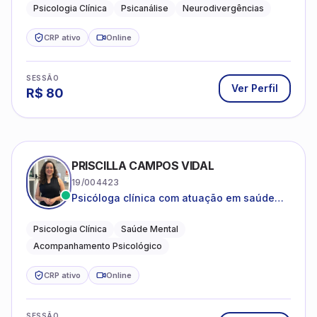
crianças neurotípicas
Psicologia Clínica
Psicanálise
Neurodivergências
CRP ativo
Online
SESSÃO
Ver Perfil
R$
80
PRISCILLA CAMPOS VIDAL
19/004423
Psicóloga clínica com atuação em saúde
mental e acompanhamento psicológico.
Psicologia Clínica
Saúde Mental
Acompanhamento Psicológico
CRP ativo
Online
SESSÃO