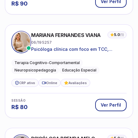
Ver Perfil
R$
90
MARIANA FERNANDES VIANA
5.0
(
1
)
06/195257
Psicóloga clínica com foco em TCC,
neuropsicopedagogia e acompanhamento
do neurodesenvolvimento.
Terapia Cognitivo-Comportamental
Neuropsicopedagogia
Educação Especial
CRP ativo
Online
Avaliações
SESSÃO
Ver Perfil
R$
80