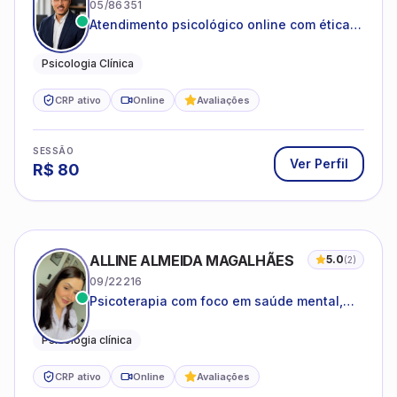
05/86351
Atendimento psicológico online com ética,
sigilo e acolhimento.
Psicologia Clínica
CRP ativo
Online
Avaliações
SESSÃO
Ver Perfil
R$
80
ALLINE ALMEIDA MAGALHÃES
5.0
(
2
)
09/22216
Psicoterapia com foco em saúde mental,
relações interpessoais e autoestima para
adolescentes e adultos.
Psicologia clínica
CRP ativo
Online
Avaliações