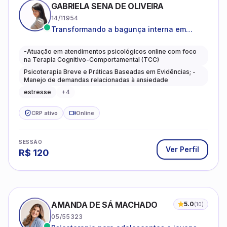
GABRIELA SENA DE OLIVEIRA
14/11954
Transformando a bagunça interna em
autoconhecimento, clareza, leveza e
caminhos mais gentis para se viver.
-Atuação em atendimentos psicológicos online com foco
na Terapia Cognitivo-Comportamental (TCC)
Psicoterapia Breve e Práticas Baseadas em Evidências; -
Manejo de demandas relacionadas à ansiedade
estresse
+
4
CRP ativo
Online
SESSÃO
Ver Perfil
R$
120
AMANDA DE SÁ MACHADO
5.0
(
10
)
05/55323