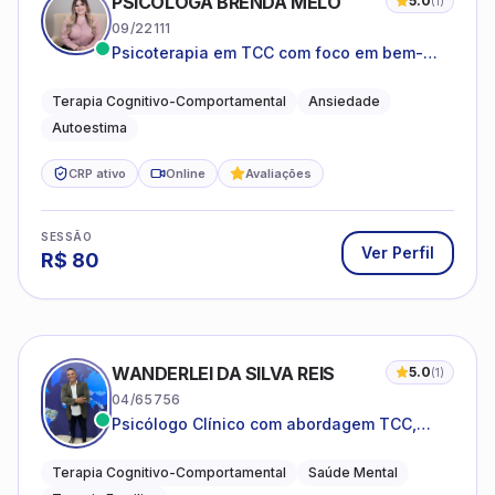
PSICÓLOGA BRENDA MELO
5.0
(
1
)
09/22111
Psicoterapia em TCC com foco em bem-
estar emocional e estratégias práticas para
o cotidiano
Terapia Cognitivo-Comportamental
Ansiedade
Autoestima
CRP ativo
Online
Avaliações
SESSÃO
Ver Perfil
R$
80
WANDERLEI DA SILVA REIS
5.0
(
1
)
04/65756
Psicólogo Clínico com abordagem TCC,
especializado em saúde mental e terapia
sistêmica
Terapia Cognitivo-Comportamental
Saúde Mental