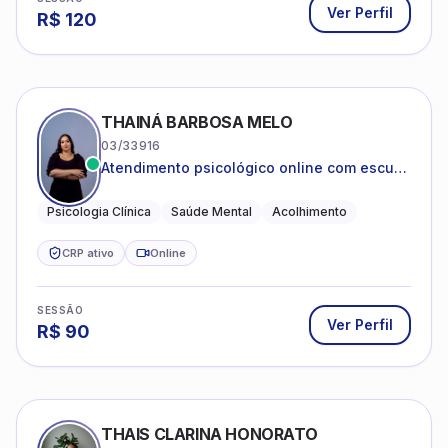
Ver Perfil
R$
120
THAINÁ BARBOSA MELO
03/33916
Atendimento psicológico online com escuta
acolhedora e foco no seu bem-estar
emocional
Psicologia Clínica
Saúde Mental
Acolhimento
CRP ativo
Online
SESSÃO
Ver Perfil
R$
90
THAIS CLARINA HONORATO