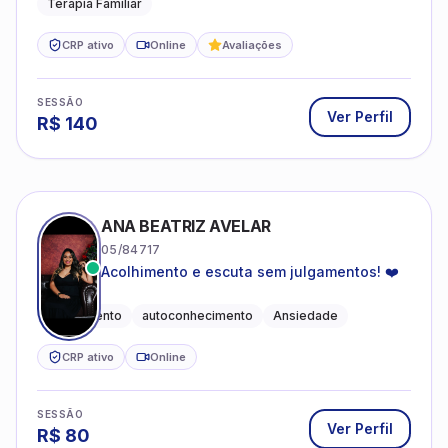
Terapia Familiar
CRP ativo
Online
Avaliações
SESSÃO
Ver Perfil
R$
140
ANA BEATRIZ AVELAR
05/84717
Acolhimento e escuta sem julgamentos! ❤️
Acolhimento
autoconhecimento
Ansiedade
CRP ativo
Online
SESSÃO
Ver Perfil
R$
80