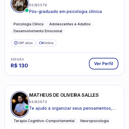
05/85579
Pós-graduado em psicologia clínica
Psicologia Clínica
Adolescentes e Adultos
Desenvolvimento Emocional
CRP ativo
Online
SESSÃO
Ver Perfil
R$
130
MATHEUS DE OLIVEIRA SALLES
04/83673
Te ajudo a organizar seus pensamentos,
regular suas emoções e viver com mais
clareza e sentido, com uma terapia
Terapia Cognitivo-Comportamental
Neuropsicologia
estruturada e baseada em ciência.