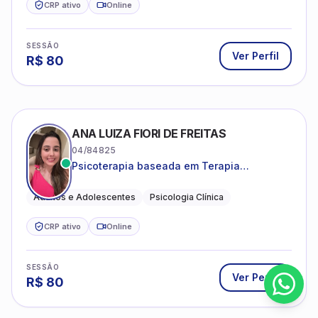
CRP ativo
Online
SESSÃO
Ver Perfil
R$
80
ANA LUIZA FIORI DE FREITAS
04/84825
Psicoterapia baseada em Terapia
Cognitivo-Comportamental
Adultos e Adolescentes
Psicologia Clínica
CRP ativo
Online
SESSÃO
Ver Perfil
R$
80