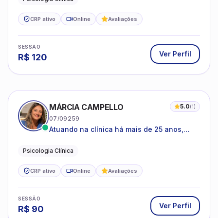
CRP ativo
Online
Avaliações
SESSÃO
Ver Perfil
R$
120
MÁRCIA CAMPELLO
5.0
(
1
)
07/09259
Atuando na clínica há mais de 25 anos,
amparada pela psicanálise e suas
estruturas, com experiência em
Psicologia Clínica
atendimento a jovens e adultos.
CRP ativo
Online
Avaliações
SESSÃO
Ver Perfil
R$
90