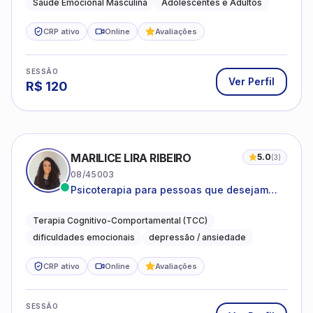
Saúde Emocional Masculina
Adolescentes e Adultos
CRP ativo
Online
Avaliações
SESSÃO
Ver Perfil
R$
120
MARILICE LIRA RIBEIRO
5.0
(
3
)
08/45003
Psicoterapia para pessoas que desejam
compreender as emoções e lidar com as
dificuldades do dia a dia
Terapia Cognitivo-Comportamental (TCC)
dificuldades emocionais
depressão / ansiedade
CRP ativo
Online
Avaliações
SESSÃO