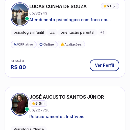
LUCAS CUNHA DE SOUZA
5.0
(
2
)
05/82943
Atendimento psicológico com foco em
Terapia Cognitivo-Comportamental (TCC),
promovendo equilíbrio emocional e
psicologia infantil
tcc
orientação parental
+
1
qualidade de vida.
CRP ativo
Online
Avaliações
SESSÃO
Ver Perfil
R$
80
JOSÉ AUGUSTO SANTOS JÚNIOR
5.0
(
1
)
06/227720
Relacionamentos Instáveis
Psicologia Clínica