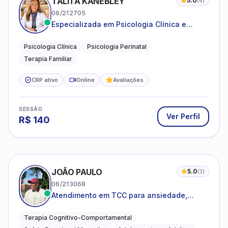
TALITA KANEBLEY
5.0
(
4
)
06/212705
Especializada em Psicologia Clínica e
Perinatal para adolescentes, adultos e
famílias
Psicologia Clínica
Psicologia Perinatal
Terapia Familiar
CRP ativo
Online
Avaliações
SESSÃO
Ver Perfil
R$
140
JOÃO PAULO
5.0
(
3
)
06/213068
Atendimento em TCC para ansiedade,
estresse e desenvolvimento de autonomia
emocional
Terapia Cognitivo-Comportamental