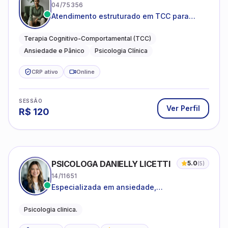
04/75356
Atendimento estruturado em TCC para
ansiedade, pânico e autocobrança
excessiva
Terapia Cognitivo-Comportamental (TCC)
Ansiedade e Pânico
Psicologia Clínica
CRP ativo
Online
SESSÃO
Ver Perfil
R$
120
PSICOLOGA DANIELLY LICETTI
5.0
(
5
)
14/11651
Especializada em ansiedade,
autoconhecimento, depressão.
Psicologia clinica.