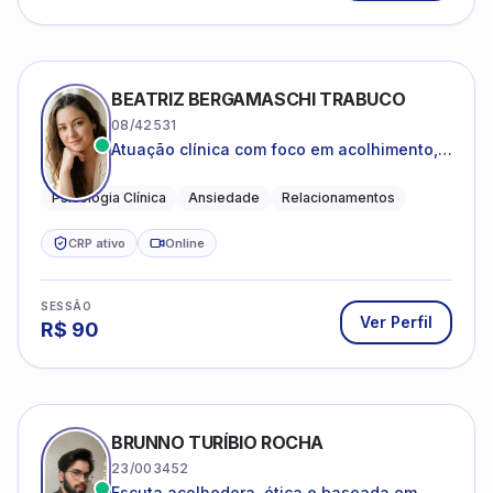
BEATRIZ BERGAMASCHI TRABUCO
08/42531
Atuação clínica com foco em acolhimento,
autoestima, ansiedade e transições de vida
Psicologia Clínica
Ansiedade
Relacionamentos
CRP ativo
Online
SESSÃO
Ver Perfil
R$
90
BRUNNO TURÍBIO ROCHA
23/003452
Escuta acolhedora, ética e baseada em