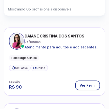
Mostrando
65
profissionais disponíveis
DAIANE CRISTINA DOS SANTOS
06/186864
Atendimento para adultos e adolescentes a
partir de 12 anos
Psicologia Clinica
CRP ativo
Online
SESSÃO
Ver Perfil
R$
90