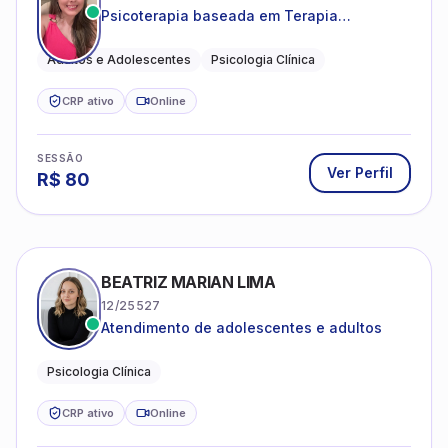
CRP ativo
Online
SESSÃO
Ver Perfil
R$
80
BEATRIZ MARIAN LIMA
12/25527
Atendimento de adolescentes e adultos
Psicologia Clínica
CRP ativo
Online
SESSÃO
Ver Perfil
R$
90