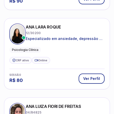
ANA LARA ROQUE
12/30200
Especializado em ansiedade, depressão e
desenvolvimento emocional
Psicologia Clínica
CRP ativo
Online
SESSÃO
Ver Perfil
R$
80
ANA LUIZA FIORI DE FREITAS
04/84825
Psicoterapia baseada em Terapia
Cognitivo-Comportamental
Adultos e Adolescentes
Psicologia Clínica