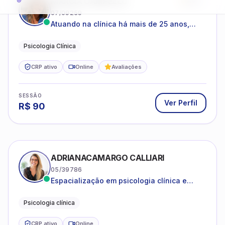
estruturas, com experiência em
Psicologia Clínica
atendimento a jovens e adultos.
CRP ativo
Online
Avaliações
SESSÃO
Ver Perfil
R$
90
ADRIANACAMARGO CALLIARI
05/39786
Espacialização em psicologia clínica e
coach
Psicologia clínica
CRP ativo
Online
SESSÃO
Ver Perfil