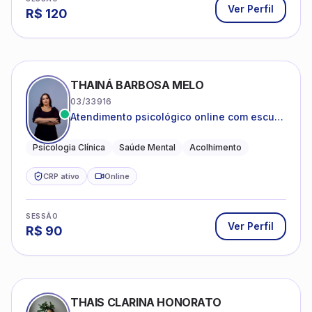
Ver Perfil
R$
120
THAINÁ BARBOSA MELO
03/33916
Atendimento psicológico online com escuta
acolhedora e foco no seu bem-estar
emocional
Psicologia Clínica
Saúde Mental
Acolhimento
CRP ativo
Online
SESSÃO
Ver Perfil
R$
90
THAIS CLARINA HONORATO