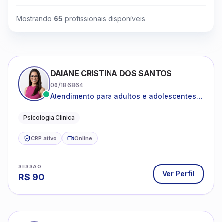
Mostrando
65
profissionais disponíveis
DAIANE CRISTINA DOS SANTOS
06/186864
Atendimento para adultos e adolescentes a
partir de 12 anos
Psicologia Clinica
CRP ativo
Online
SESSÃO
Ver Perfil
R$
90