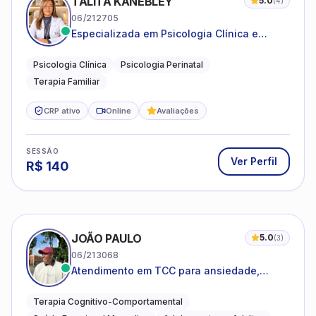
TALITA KANEBLEY
5.0
(
4
)
06/212705
Especializada em Psicologia Clínica e
Perinatal para adolescentes, adultos e
famílias
Psicologia Clínica
Psicologia Perinatal
Terapia Familiar
CRP ativo
Online
Avaliações
SESSÃO
Ver Perfil
R$
140
JOÃO PAULO
5.0
(
3
)
06/213068
Atendimento em TCC para ansiedade,
estresse e desenvolvimento de autonomia
emocional
Terapia Cognitivo-Comportamental