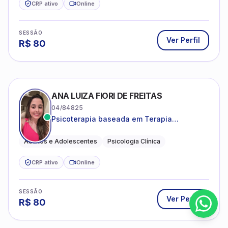
CRP ativo
Online
SESSÃO
Ver Perfil
R$
80
ANA LUIZA FIORI DE FREITAS
04/84825
Psicoterapia baseada em Terapia
Cognitivo-Comportamental
Adultos e Adolescentes
Psicologia Clínica
CRP ativo
Online
SESSÃO
Ver Perfil
R$
80