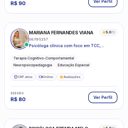
Ver Perfil
R$
90
MARIANA FERNANDES VIANA
5.0
(
1
)
06/195257
Psicóloga clínica com foco em TCC,
neuropsicopedagogia e acompanhamento
do neurodesenvolvimento.
Terapia Cognitivo-Comportamental
Neuropsicopedagogia
Educação Especial
CRP ativo
Online
Avaliações
SESSÃO
Ver Perfil
R$
80