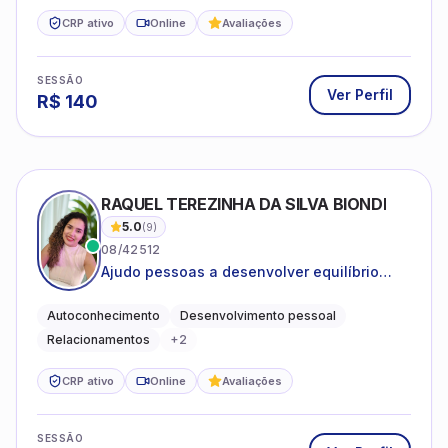
CRP ativo
Online
Avaliações
SESSÃO
Ver Perfil
R$
140
RAQUEL TEREZINHA DA SILVA BIONDI
5.0
(
9
)
08/42512
Ajudo pessoas a desenvolver equilíbrio
emocional e relações mais saudáveis
Autoconhecimento
Desenvolvimento pessoal
Relacionamentos
+
2
CRP ativo
Online
Avaliações
SESSÃO