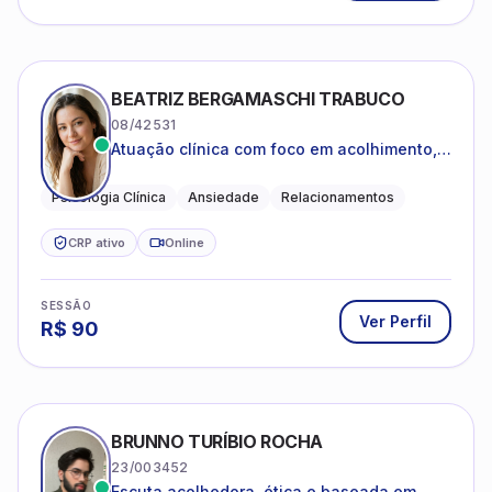
BEATRIZ BERGAMASCHI TRABUCO
08/42531
Atuação clínica com foco em acolhimento,
autoestima, ansiedade e transições de vida
Psicologia Clínica
Ansiedade
Relacionamentos
CRP ativo
Online
SESSÃO
Ver Perfil
R$
90
BRUNNO TURÍBIO ROCHA
23/003452
Escuta acolhedora, ética e baseada em