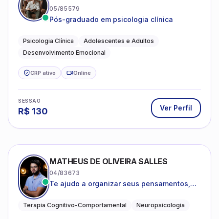
05/85579
Pós-graduado em psicologia clínica
Psicologia Clínica
Adolescentes e Adultos
Desenvolvimento Emocional
CRP ativo
Online
SESSÃO
Ver Perfil
R$
130
MATHEUS DE OLIVEIRA SALLES
04/83673
Te ajudo a organizar seus pensamentos,
regular suas emoções e viver com mais
clareza e sentido, com uma terapia
Terapia Cognitivo-Comportamental
Neuropsicologia
estruturada e baseada em ciência.