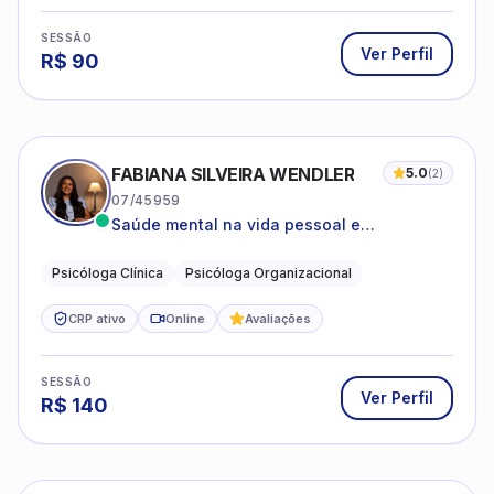
SESSÃO
Ver Perfil
R$
90
FABIANA SILVEIRA WENDLER
5.0
(
2
)
07/45959
Saúde mental na vida pessoal e
profissional.
Psicóloga Clínica
Psicóloga Organizacional
CRP ativo
Online
Avaliações
SESSÃO
Ver Perfil
R$
140