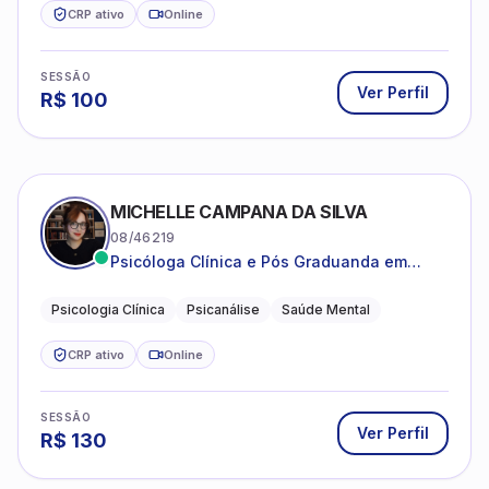
CRP ativo
Online
SESSÃO
Ver Perfil
R$
100
MICHELLE CAMPANA DA SILVA
08/46219
Psicóloga Clínica e Pós Graduanda em
Psicanálise Clínica e Teoria pela FAAP.
Psicologia Clínica
Psicanálise
Saúde Mental
CRP ativo
Online
SESSÃO
Ver Perfil
R$
130