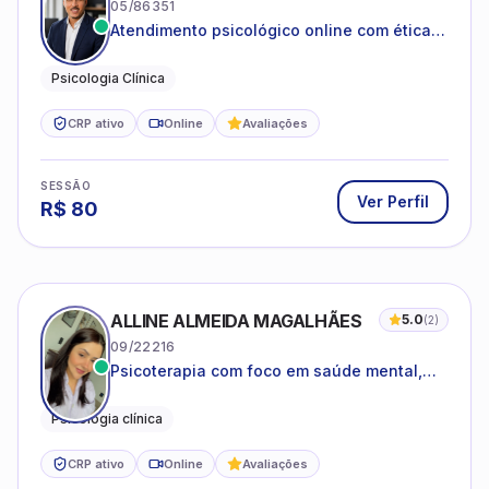
05/86351
Atendimento psicológico online com ética,
sigilo e acolhimento.
Psicologia Clínica
CRP ativo
Online
Avaliações
SESSÃO
Ver Perfil
R$
80
ALLINE ALMEIDA MAGALHÃES
5.0
(
2
)
09/22216
Psicoterapia com foco em saúde mental,
relações interpessoais e autoestima para
adolescentes e adultos.
Psicologia clínica
CRP ativo
Online
Avaliações