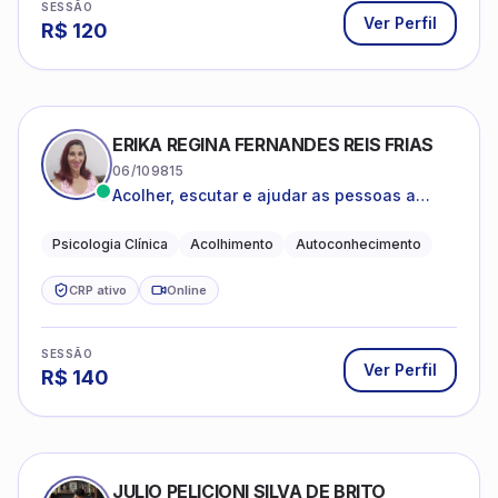
SESSÃO
Ver Perfil
R$
120
ERIKA REGINA FERNANDES REIS FRIAS
06/109815
Acolher, escutar e ajudar as pessoas a
darem um novo sentido na vida
Psicologia Clínica
Acolhimento
Autoconhecimento
CRP ativo
Online
SESSÃO
Ver Perfil
R$
140
JULIO PELICIONI SILVA DE BRITO