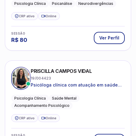
crianças neurotípicas
Psicologia Clínica
Psicanálise
Neurodivergências
CRP ativo
Online
SESSÃO
Ver Perfil
R$
80
PRISCILLA CAMPOS VIDAL
19/004423
Psicóloga clínica com atuação em saúde
mental e acompanhamento psicológico.
Psicologia Clínica
Saúde Mental
Acompanhamento Psicológico
CRP ativo
Online
SESSÃO