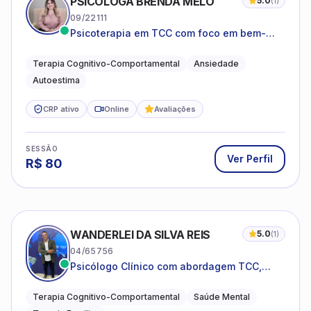
PSICÓLOGA BRENDA MELO
5.0
(
1
)
09/22111
Psicoterapia em TCC com foco em bem-
estar emocional e estratégias práticas para
o cotidiano
Terapia Cognitivo-Comportamental
Ansiedade
Autoestima
CRP ativo
Online
Avaliações
SESSÃO
Ver Perfil
R$
80
WANDERLEI DA SILVA REIS
5.0
(
1
)
04/65756
Psicólogo Clínico com abordagem TCC,
especializado em saúde mental e terapia
sistêmica
Terapia Cognitivo-Comportamental
Saúde Mental