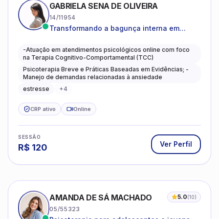
GABRIELA SENA DE OLIVEIRA
14/11954
Transformando a bagunça interna em
autoconhecimento, clareza, leveza e
caminhos mais gentis para se viver.
-Atuação em atendimentos psicológicos online com foco
na Terapia Cognitivo-Comportamental (TCC)
Psicoterapia Breve e Práticas Baseadas em Evidências; -
Manejo de demandas relacionadas à ansiedade
estresse
+
4
CRP ativo
Online
SESSÃO
Ver Perfil
R$
120
AMANDA DE SÁ MACHADO
5.0
(
10
)
05/55323