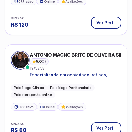
CRP ativo
Online
Avaliações
SESSÃO
Ver Perfil
R$
120
ANTONIO MAGNO BRITO DE OLIVEIRA SILVA
5.0
(
3
)
19/5258
Especializado em ansiedade, rotinas,
dificuldades emocionais, conflitos
familiares e questões comportamentais.
Psicólogo Clinico
Psicólogo Penitenciário
Psicoterapeuta online
CRP ativo
Online
Avaliações
SESSÃO
Ver Perfil
R$
80