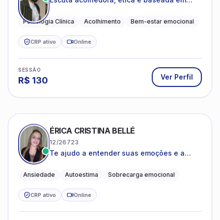
evidências
Psicologia Clínica
Acolhimento
Bem-estar emocional
CRP ativo
Online
SESSÃO
Ver Perfil
R$
130
ÉRICA CRISTINA BELLÉ
12/26723
Te ajudo a entender suas emoções e a
encontrar formas mais leves de lidar com o
que você está vivendo
Ansiedade
Autoestima
Sobrecarga emocional
CRP ativo
Online