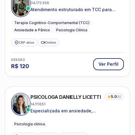
04/75356
Atendimento estruturado em TCC para
ansiedade, pânico e autocobrança
excessiva
Terapia Cognitivo-Comportamental (TCC)
Ansiedade e Pânico
Psicologia Clínica
CRP ativo
Online
SESSÃO
Ver Perfil
R$
120
PSICOLOGA DANIELLY LICETTI
5.0
(
5
)
14/11651
Especializada em ansiedade,
autoconhecimento, depressão.
Psicologia clinica.