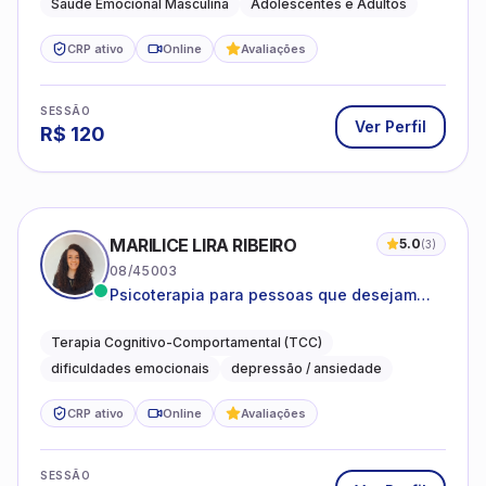
Saúde Emocional Masculina
Adolescentes e Adultos
CRP ativo
Online
Avaliações
SESSÃO
Ver Perfil
R$
120
MARILICE LIRA RIBEIRO
5.0
(
3
)
08/45003
Psicoterapia para pessoas que desejam
compreender as emoções e lidar com as
dificuldades do dia a dia
Terapia Cognitivo-Comportamental (TCC)
dificuldades emocionais
depressão / ansiedade
CRP ativo
Online
Avaliações
SESSÃO