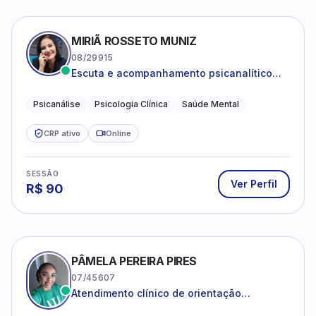
MIRIÃ ROSSETO MUNIZ
08/29915
Escuta e acompanhamento psicanalítico
para adultos e adolescentes.
Psicanálise
Psicologia Clínica
Saúde Mental
CRP ativo
Online
SESSÃO
Ver Perfil
R$
90
PÂMELA PEREIRA PIRES
07/45607
Atendimento clínico de orientação
psicanalítica para adolescentes, adultos e