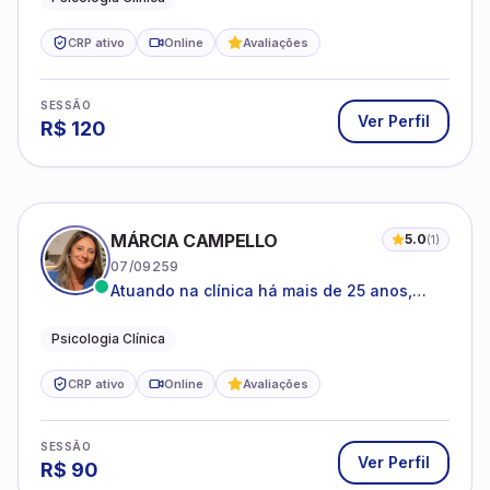
CRP ativo
Online
Avaliações
SESSÃO
Ver Perfil
R$
120
MÁRCIA CAMPELLO
5.0
(
1
)
07/09259
Atuando na clínica há mais de 25 anos,
amparada pela psicanálise e suas
estruturas, com experiência em
Psicologia Clínica
atendimento a jovens e adultos.
CRP ativo
Online
Avaliações
SESSÃO
Ver Perfil
R$
90