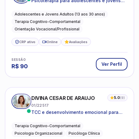
Psicoterapia para adolescentes e jovens
adultos com foco em ansiedade,
autoestima, relações e orientação
Adolescentes e Jovens Adultos (13 aos 30 anos)
profissional
Terapia Cognitivo-Comportamental
Orientação Vocacional/Profissional
CRP ativo
Online
Avaliações
SESSÃO
Ver Perfil
R$
90
DIVINA CESAR DE ARAUJO
5.0
(
9
)
01/22517
TCC e desenvolvimento emocional para
adultos e idosos
Terapia Cognitivo-Comportamental
Psicologia Organizacional
Psicóloga Clínica