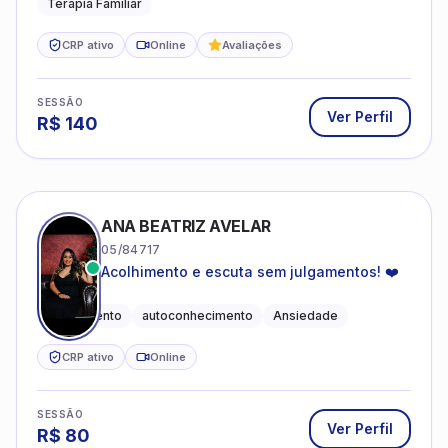
Terapia Familiar
CRP ativo
Online
Avaliações
SESSÃO
Ver Perfil
R$
140
ANA BEATRIZ AVELAR
05/84717
Acolhimento e escuta sem julgamentos! ❤️
Acolhimento
autoconhecimento
Ansiedade
CRP ativo
Online
SESSÃO
Ver Perfil
R$
80