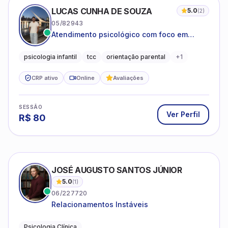
LUCAS CUNHA DE SOUZA
5.0
(
2
)
05/82943
Atendimento psicológico com foco em
Terapia Cognitivo-Comportamental (TCC),
promovendo equilíbrio emocional e
psicologia infantil
tcc
orientação parental
+
1
qualidade de vida.
CRP ativo
Online
Avaliações
SESSÃO
Ver Perfil
R$
80
JOSÉ AUGUSTO SANTOS JÚNIOR
5.0
(
1
)
06/227720
Relacionamentos Instáveis
Psicologia Clínica