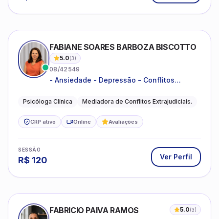
FABIANE SOARES BARBOZA BISCOTTO
5.0
(
3
)
08/42549
- Ansiedade - Depressão - Conflitos
conjugais - Conflitos familiares e
relacionamentos - Autoestima -
Psicóloga Clínica
Mediadora de Conflitos Extrajudiciais.
Desenvolvimento emocional
CRP ativo
Online
Avaliações
SESSÃO
Ver Perfil
R$
120
FABRICIO PAIVA RAMOS
5.0
(
3
)