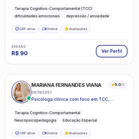
compreender as emoções e lidar com as
dificuldades do dia a dia
Terapia Cognitivo-Comportamental (TCC)
dificuldades emocionais
depressão / ansiedade
CRP ativo
Online
Avaliações
SESSÃO
Ver Perfil
R$
90
MARIANA FERNANDES VIANA
5.0
(
1
)
06/195257
Psicóloga clínica com foco em TCC,
neuropsicopedagogia e acompanhamento
do neurodesenvolvimento.
Terapia Cognitivo-Comportamental
Neuropsicopedagogia
Educação Especial
CRP ativo
Online
Avaliações