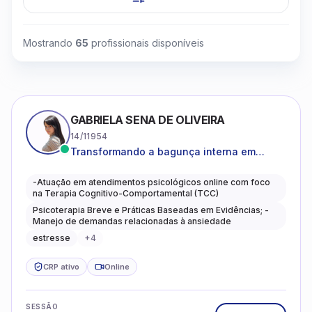
Mostrando
65
profissionais disponíveis
GABRIELA SENA DE OLIVEIRA
14/11954
Transformando a bagunça interna em
autoconhecimento, clareza, leveza e
caminhos mais gentis para se viver.
-Atuação em atendimentos psicológicos online com foco
na Terapia Cognitivo-Comportamental (TCC)
Psicoterapia Breve e Práticas Baseadas em Evidências; -
Manejo de demandas relacionadas à ansiedade
estresse
+
4
CRP ativo
Online
SESSÃO