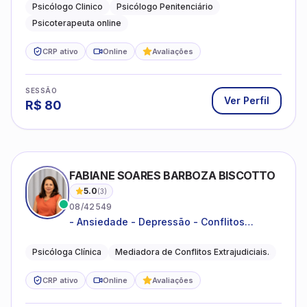
familiares e questões comportamentais.
Psicólogo Clinico
Psicólogo Penitenciário
Psicoterapeuta online
CRP ativo
Online
Avaliações
SESSÃO
Ver Perfil
R$
80
FABIANE SOARES BARBOZA BISCOTTO
5.0
(
3
)
08/42549
- Ansiedade - Depressão - Conflitos
conjugais - Conflitos familiares e
relacionamentos - Autoestima -
Psicóloga Clínica
Mediadora de Conflitos Extrajudiciais.
Desenvolvimento emocional
CRP ativo
Online
Avaliações