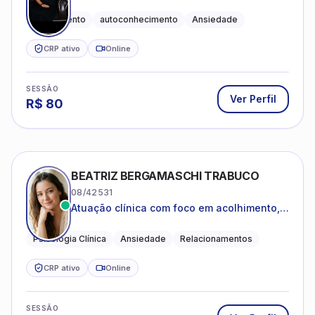
Acolhimento
autoconhecimento
Ansiedade
CRP ativo
Online
SESSÃO
Ver Perfil
R$
80
BEATRIZ BERGAMASCHI TRABUCO
08/42531
Atuação clínica com foco em acolhimento,
autoestima, ansiedade e transições de vida
Psicologia Clínica
Ansiedade
Relacionamentos
CRP ativo
Online
SESSÃO