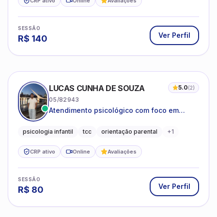
CRP ativo
Online
Avaliações
SESSÃO
Ver Perfil
R$
140
LUCAS CUNHA DE SOUZA
5.0
(
2
)
05/82943
Atendimento psicológico com foco em
Terapia Cognitivo-Comportamental (TCC),
promovendo equilíbrio emocional e
psicologia infantil
tcc
orientação parental
+
1
qualidade de vida.
CRP ativo
Online
Avaliações
SESSÃO
Ver Perfil
R$
80