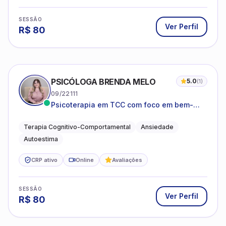
SESSÃO
Ver Perfil
R$
80
PSICÓLOGA BRENDA MELO
5.0
(
1
)
09/22111
Psicoterapia em TCC com foco em bem-
estar emocional e estratégias práticas para
o cotidiano
Terapia Cognitivo-Comportamental
Ansiedade
Autoestima
CRP ativo
Online
Avaliações
SESSÃO
Ver Perfil
R$
80