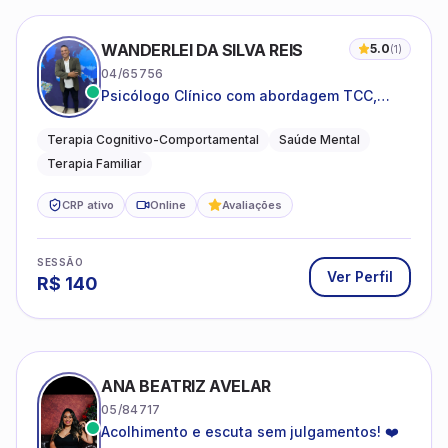
WANDERLEI DA SILVA REIS
5.0
(
1
)
04/65756
Psicólogo Clínico com abordagem TCC,
especializado em saúde mental e terapia
sistêmica
Terapia Cognitivo-Comportamental
Saúde Mental
Terapia Familiar
CRP ativo
Online
Avaliações
SESSÃO
Ver Perfil
R$
140
ANA BEATRIZ AVELAR
05/84717
Acolhimento e escuta sem julgamentos! ❤️