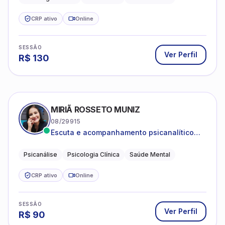
CRP ativo
Online
SESSÃO
Ver Perfil
R$
130
MIRIÃ ROSSETO MUNIZ
08/29915
Escuta e acompanhamento psicanalítico
para adultos e adolescentes.
Psicanálise
Psicologia Clínica
Saúde Mental
CRP ativo
Online
SESSÃO
Ver Perfil
R$
90