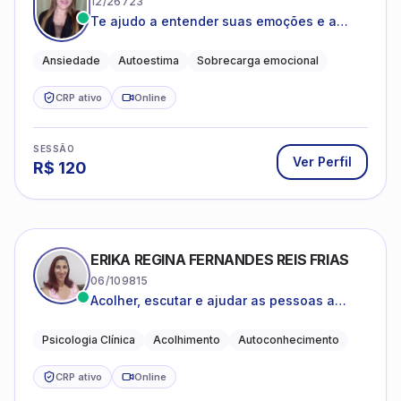
12/26723
Te ajudo a entender suas emoções e a
encontrar formas mais leves de lidar com o
que você está vivendo
Ansiedade
Autoestima
Sobrecarga emocional
CRP ativo
Online
SESSÃO
Ver Perfil
R$
120
ERIKA REGINA FERNANDES REIS FRIAS
06/109815
Acolher, escutar e ajudar as pessoas a
darem um novo sentido na vida
Psicologia Clínica
Acolhimento
Autoconhecimento
CRP ativo
Online