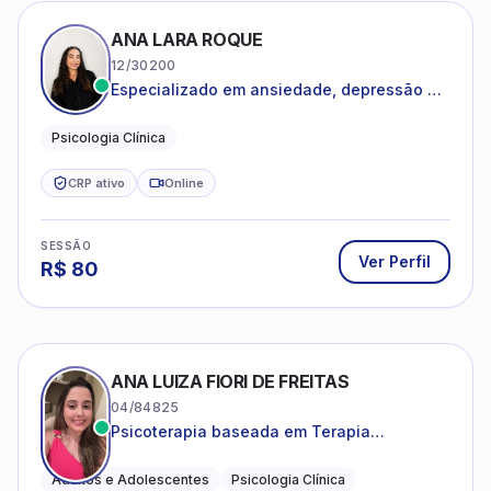
ANA LARA ROQUE
12/30200
Especializado em ansiedade, depressão e
desenvolvimento emocional
Psicologia Clínica
CRP ativo
Online
SESSÃO
Ver Perfil
R$
80
ANA LUIZA FIORI DE FREITAS
04/84825
Psicoterapia baseada em Terapia
Cognitivo-Comportamental
Adultos e Adolescentes
Psicologia Clínica