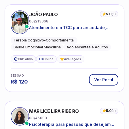
JOÃO PAULO
5.0
(
3
)
06/213068
Atendimento em TCC para ansiedade,
estresse e desenvolvimento de autonomia
emocional
Terapia Cognitivo-Comportamental
Saúde Emocional Masculina
Adolescentes e Adultos
CRP ativo
Online
Avaliações
SESSÃO
Ver Perfil
R$
120
MARILICE LIRA RIBEIRO
5.0
(
3
)
08/45003
Psicoterapia para pessoas que desejam