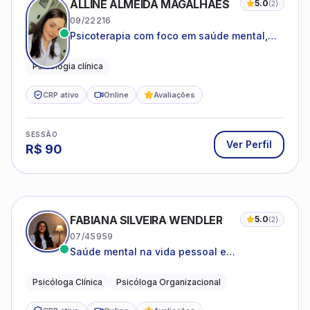
ALLINE ALMEIDA MAGALHÃES
5.0
(
2
)
09/22216
Psicoterapia com foco em saúde mental,
relações interpessoais e autoestima para
adolescentes e adultos.
Psicologia clínica
CRP ativo
Online
Avaliações
SESSÃO
Ver Perfil
R$
90
FABIANA SILVEIRA WENDLER
5.0
(
2
)
07/45959
Saúde mental na vida pessoal e
profissional.
Psicóloga Clínica
Psicóloga Organizacional