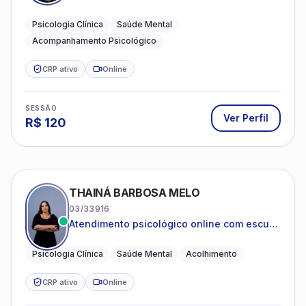
mental e acompanhamento psicológico.
Psicologia Clínica
Saúde Mental
Acompanhamento Psicológico
CRP ativo
Online
SESSÃO
Ver Perfil
R$
120
THAINÁ BARBOSA MELO
03/33916
Atendimento psicológico online com escuta
acolhedora e foco no seu bem-estar
emocional
Psicologia Clínica
Saúde Mental
Acolhimento
CRP ativo
Online