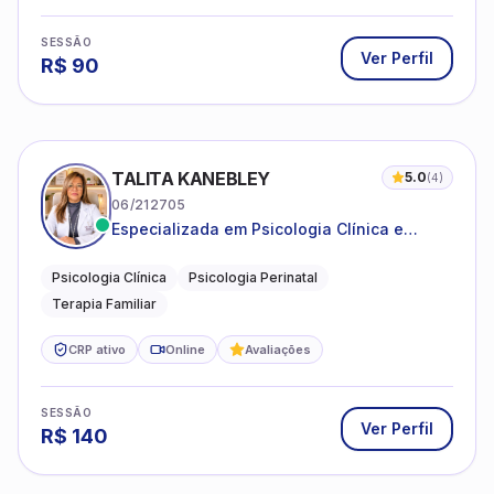
SESSÃO
Ver Perfil
R$
90
TALITA KANEBLEY
5.0
(
4
)
06/212705
Especializada em Psicologia Clínica e
Perinatal para adolescentes, adultos e
famílias
Psicologia Clínica
Psicologia Perinatal
Terapia Familiar
CRP ativo
Online
Avaliações
SESSÃO
Ver Perfil
R$
140