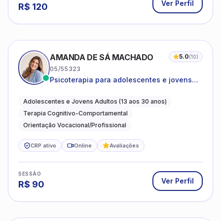
Ver Perfil
R$
120
AMANDA DE SÁ MACHADO
5.0
(
10
)
05/55323
Psicoterapia para adolescentes e jovens
adultos com foco em ansiedade,
autoestima, relações e orientação
Adolescentes e Jovens Adultos (13 aos 30 anos)
profissional
Terapia Cognitivo-Comportamental
Orientação Vocacional/Profissional
CRP ativo
Online
Avaliações
SESSÃO
Ver Perfil
R$
90