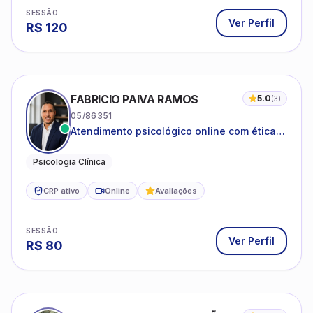
SESSÃO
Ver Perfil
R$
120
FABRICIO PAIVA RAMOS
5.0
(
3
)
05/86351
Atendimento psicológico online com ética,
sigilo e acolhimento.
Psicologia Clínica
CRP ativo
Online
Avaliações
SESSÃO
Ver Perfil
R$
80