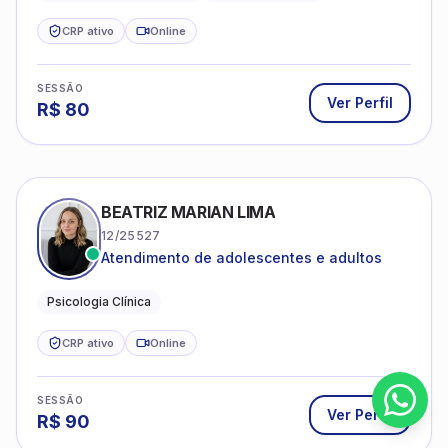
CRP ativo
Online
SESSÃO
Ver Perfil
R$
80
BEATRIZ MARIAN LIMA
12/25527
Atendimento de adolescentes e adultos
Psicologia Clínica
CRP ativo
Online
SESSÃO
Ver Perfil
R$
90