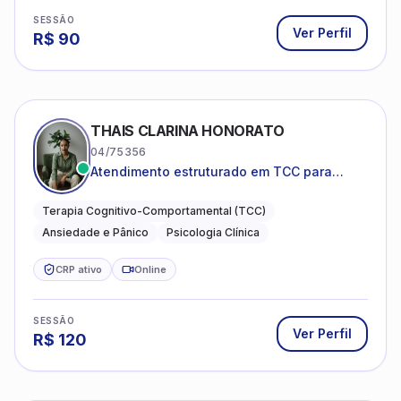
SESSÃO
Ver Perfil
R$
90
THAIS CLARINA HONORATO
04/75356
Atendimento estruturado em TCC para
ansiedade, pânico e autocobrança
excessiva
Terapia Cognitivo-Comportamental (TCC)
Ansiedade e Pânico
Psicologia Clínica
CRP ativo
Online
SESSÃO
Ver Perfil
R$
120