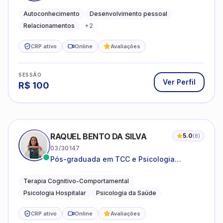
emocional e relações mais saudáveis
Autoconhecimento
Desenvolvimento pessoal
Relacionamentos
+
2
CRP ativo
Online
Avaliações
SESSÃO
Ver Perfil
R$
100
RAQUEL BENTO DA SILVA
5.0
(
8
)
03/30147
Pós-graduada em TCC e Psicologia
Hospitalar e da Saúde
Terapia Cognitivo-Comportamental
Psicologia Hospitalar
Psicologia da Saúde
CRP ativo
Online
Avaliações