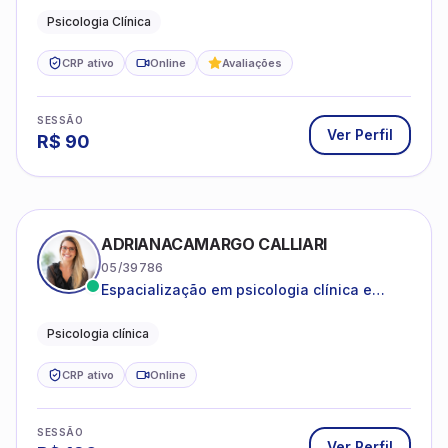
estruturas, com experiência em
Psicologia Clínica
atendimento a jovens e adultos.
CRP ativo
Online
Avaliações
SESSÃO
Ver Perfil
R$
90
ADRIANACAMARGO CALLIARI
05/39786
Espacialização em psicologia clínica e
coach
Psicologia clínica
CRP ativo
Online
SESSÃO
Ver Perfil