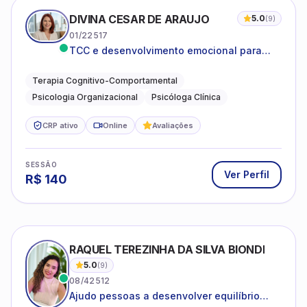
DIVINA CESAR DE ARAUJO
5.0
(
9
)
01/22517
TCC e desenvolvimento emocional para
adultos e idosos
Terapia Cognitivo-Comportamental
Psicologia Organizacional
Psicóloga Clínica
CRP ativo
Online
Avaliações
SESSÃO
Ver Perfil
R$
140
RAQUEL TEREZINHA DA SILVA BIONDI
5.0
(
9
)
08/42512
Ajudo pessoas a desenvolver equilíbrio