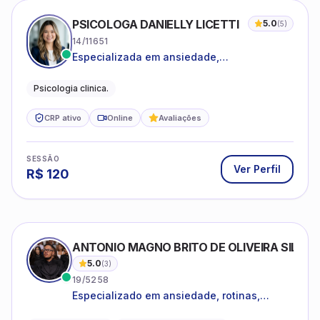
PSICOLOGA DANIELLY LICETTI
5.0
(
5
)
14/11651
Especializada em ansiedade,
autoconhecimento, depressão.
Psicologia clinica.
CRP ativo
Online
Avaliações
SESSÃO
Ver Perfil
R$
120
ANTONIO MAGNO BRITO DE OLIVEIRA SILVA
5.0
(
3
)
19/5258
Especializado em ansiedade, rotinas,
dificuldades emocionais, conflitos