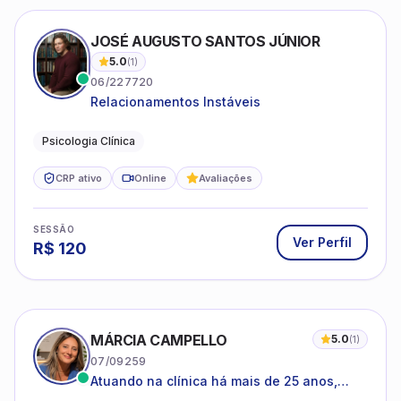
JOSÉ AUGUSTO SANTOS JÚNIOR
5.0
(
1
)
06/227720
Relacionamentos Instáveis
Psicologia Clínica
CRP ativo
Online
Avaliações
SESSÃO
Ver Perfil
R$
120
MÁRCIA CAMPELLO
5.0
(
1
)
07/09259
Atuando na clínica há mais de 25 anos,
amparada pela psicanálise e suas