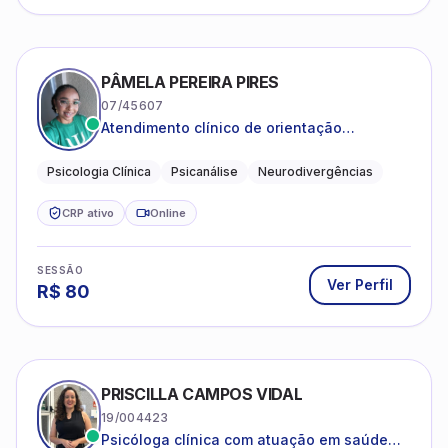
PÂMELA PEREIRA PIRES
07/45607
Atendimento clínico de orientação
psicanalítica para adolescentes, adultos e
crianças neurotípicas
Psicologia Clínica
Psicanálise
Neurodivergências
CRP ativo
Online
SESSÃO
Ver Perfil
R$
80
PRISCILLA CAMPOS VIDAL
19/004423
Psicóloga clínica com atuação em saúde