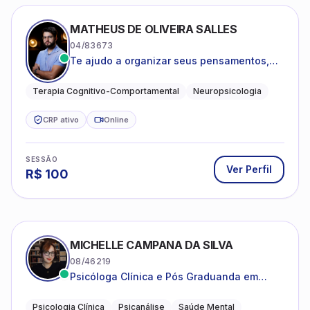
MATHEUS DE OLIVEIRA SALLES
04/83673
Te ajudo a organizar seus pensamentos,
regular suas emoções e viver com mais
clareza e sentido, com uma terapia
Terapia Cognitivo-Comportamental
Neuropsicologia
estruturada e baseada em ciência.
CRP ativo
Online
SESSÃO
Ver Perfil
R$
100
MICHELLE CAMPANA DA SILVA
08/46219
Psicóloga Clínica e Pós Graduanda em
Psicanálise Clínica e Teoria pela FAAP.
Psicologia Clínica
Psicanálise
Saúde Mental