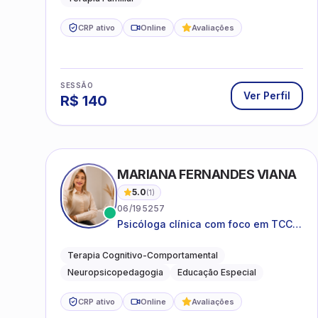
CRP ativo
Online
Avaliações
SESSÃO
Ver Perfil
R$
140
MARIANA FERNANDES VIANA
5.0
(
1
)
06/195257
Psicóloga clínica com foco em TCC,
neuropsicopedagogia e
acompanhamento do
Terapia Cognitivo-Comportamental
neurodesenvolvimento.
Neuropsicopedagogia
Educação Especial
CRP ativo
Online
Avaliações