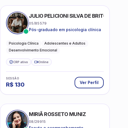
AS
JULIO PELICIONI SILVA DE BRITO
05/85579
Pós-graduado em psicologia clínica
Psicologia Clínica
Adolescentes e Adultos
Desenvolvimento Emocional
CRP ativo
Online
SESSÃO
Ver Perfil
R$
130
MIRIÃ ROSSETO MUNIZ
08/29915
Escuta e acompanhamento