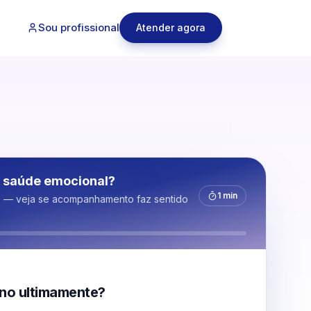
Sou profissional
Atender agora
 saúde emocional?
1 min
s — veja se acompanhamento faz sentido
no ultimamente?