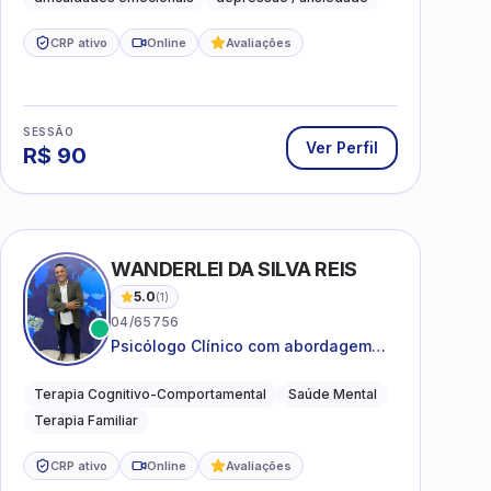
CRP ativo
Online
Avaliações
SESSÃO
Ver Perfil
R$
90
WANDERLEI DA SILVA REIS
5.0
(
1
)
04/65756
Psicólogo Clínico com abordagem
TCC, especializado em saúde mental
e terapia sistêmica
Terapia Cognitivo-Comportamental
Saúde Mental
Terapia Familiar
CRP ativo
Online
Avaliações