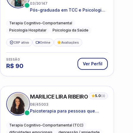
03/30147
Pós-graduada em TCC e Psicologia
Hospitalar e da Saúde
Terapia Cognitivo-Comportamental
Psicologia Hospitalar
Psicologia da Saúde
CRP ativo
Online
Avaliações
SESSÃO
Ver Perfil
R$
90
MARILICE LIRA RIBEIRO
5.0
(
3
)
08/45003
Psicoterapia para pessoas que
desejam compreender as emoções e
lidar com as dificuldades do dia a
Terapia Cognitivo-Comportamental (TCC)
dia
dificuldades emocionais
depressão / ansiedade