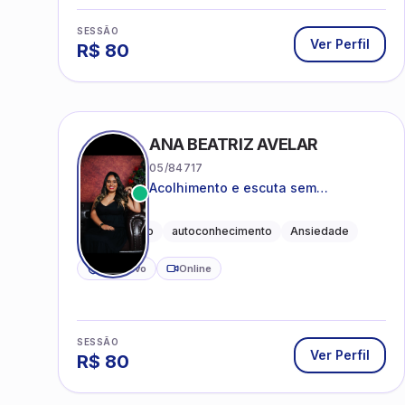
SESSÃO
Ver Perfil
R$
80
ANA BEATRIZ AVELAR
05/84717
Acolhimento e escuta sem
julgamentos! ❤️
Acolhimento
autoconhecimento
Ansiedade
CRP ativo
Online
SESSÃO
Ver Perfil
R$
80