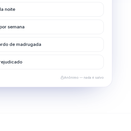
a noite
 por semana
cordo de madrugada
rejudicado
Anônimo — nada é salvo