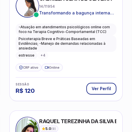
14/11954
Transformando a bagunça interna
em autoconhecimento, clareza,
leveza e caminhos mais gentis para
-Atuação em atendimentos psicológicos online com
se viver.
foco na Terapia Cognitivo-Comportamental (TCC)
Psicoterapia Breve e Práticas Baseadas em
Evidências; -Manejo de demandas relacionadas à
ansiedade
estresse
+
4
CRP ativo
Online
SESSÃO
Ver Perfil
R$
120
RAQUEL TEREZINHA DA SILVA BIOND
5.0
(
9
)