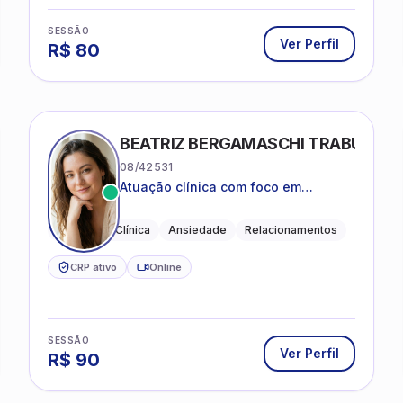
SESSÃO
Ver Perfil
R$
80
BEATRIZ BERGAMASCHI TRABUCO
08/42531
Atuação clínica com foco em
acolhimento, autoestima, ansiedade
e transições de vida
Psicologia Clínica
Ansiedade
Relacionamentos
CRP ativo
Online
SESSÃO
Ver Perfil
R$
90