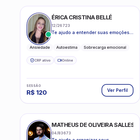
ÉRICA CRISTINA BELLÉ
12/26723
Te ajudo a entender suas emoções e
a encontrar formas mais leves de
lidar com o que você está vivendo
Ansiedade
Autoestima
Sobrecarga emocional
CRP ativo
Online
SESSÃO
Ver Perfil
R$
120
MATHEUS DE OLIVEIRA SALLES
04/83673
Te ajudo a organizar seus