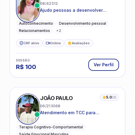
08/42512
Ajudo pessoas a desenvolver
equilíbrio emocional e relações mais
saudáveis
Autoconhecimento
Desenvolvimento pessoal
Relacionamentos
+
2
CRP ativo
Online
Avaliações
SESSÃO
Ver Perfil
R$
100
JOÃO PAULO
5.0
(
3
)
06/213068
Atendimento em TCC para
ansiedade, estresse e
desenvolvimento de autonomia
Terapia Cognitivo-Comportamental
emocional
Saúde Emocional Masculina