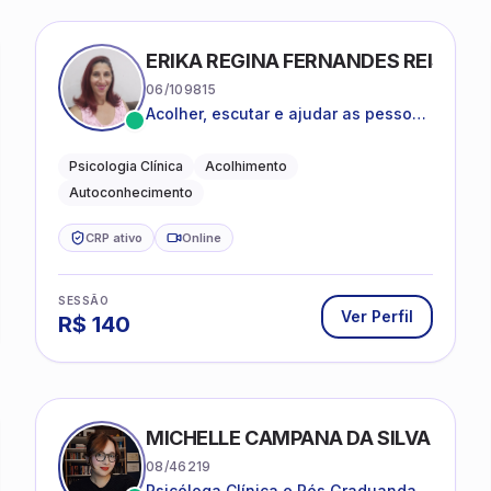
ERIKA REGINA FERNANDES REIS FRI
06/109815
Acolher, escutar e ajudar as pessoas
a darem um novo sentido na vida
Psicologia Clínica
Acolhimento
Autoconhecimento
CRP ativo
Online
SESSÃO
Ver Perfil
R$
140
MICHELLE CAMPANA DA SILVA
08/46219
Psicóloga Clínica e Pós Graduanda