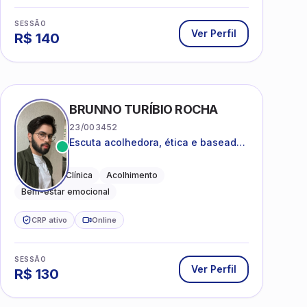
SESSÃO
Ver Perfil
R$
140
BRUNNO TURÍBIO ROCHA
23/003452
Escuta acolhedora, ética e baseada
em evidências
Psicologia Clínica
Acolhimento
Bem-estar emocional
CRP ativo
Online
SESSÃO
Ver Perfil
R$
130