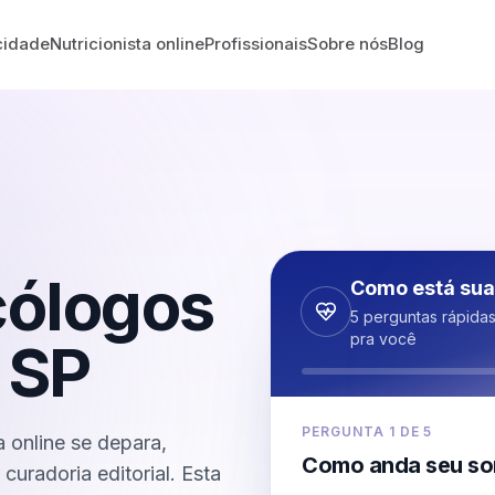
cidade
Nutricionista online
Profissionais
Sobre nós
Blog
cólogos
Como está sua
5 perguntas rápida
pra você
-
SP
PERGUNTA
1
DE
5
 online se depara,
Como anda seu so
uradoria editorial. Esta