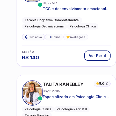
01/22517
TCC e desenvolvimento emocional
para adultos e idosos
Terapia Cognitivo-Comportamental
Psicologia Organizacional
Psicóloga Clínica
CRP ativo
Online
Avaliações
SESSÃO
Ver Perfil
R$
140
TALITA KANEBLEY
5.0
(
4
)
06/212705
Especializada em Psicologia Clínica
e Perinatal para adolescentes,
adultos e famílias
Psicologia Clínica
Psicologia Perinatal
Terapia Familiar