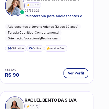
5.0
(
10
)
05/55323
Psicoterapia para adolescentes e
jovens adultos com foco em
ansiedade, autoestima, relações e
Adolescentes e Jovens Adultos (13 aos 30 anos)
orientação profissional
Terapia Cognitivo-Comportamental
Orientação Vocacional/Profissional
CRP ativo
Online
Avaliações
SESSÃO
Ver Perfil
R$
90
I
RAQUEL BENTO DA SILVA
5.0
(
8
)