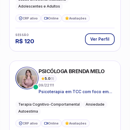
Adolescentes e Adultos
CRP ativo
Online
Avaliações
SESSÃO
Ver Perfil
R$
120
PSICÓLOGA BRENDA MELO
5.0
(
1
)
09/22111
Psicoterapia em TCC com foco em
bem-estar emocional e estratégias
práticas para o cotidiano
Terapia Cognitivo-Comportamental
Ansiedade
Autoestima
CRP ativo
Online
Avaliações