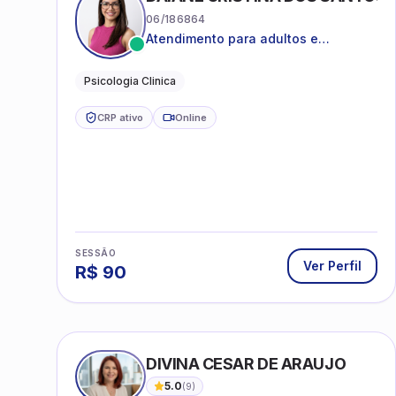
06/186864
Atendimento para adultos e
adolescentes a partir de 12 anos
Psicologia Clinica
CRP ativo
Online
SESSÃO
Ver Perfil
R$
90
DIVINA CESAR DE ARAUJO
5.0
(
9
)