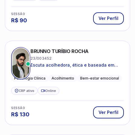
SESSÃO
Ver Perfil
R$
90
BRUNNO TURÍBIO ROCHA
23/003452
Escuta acolhedora, ética e baseada em
evidências
Psicologia Clínica
Acolhimento
Bem-estar emocional
CRP ativo
Online
SESSÃO
Ver Perfil
R$
130