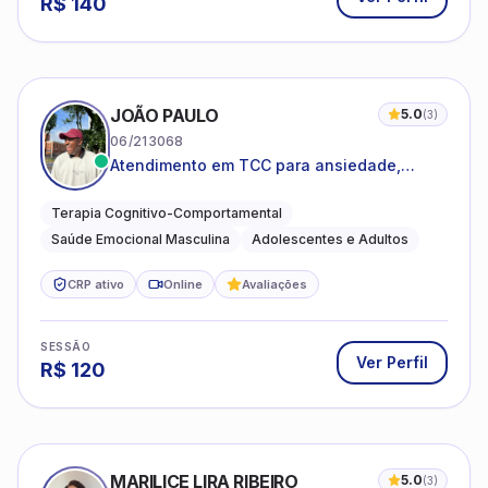
R$
140
JOÃO PAULO
5.0
(
3
)
06/213068
Atendimento em TCC para ansiedade,
estresse e desenvolvimento de autonomia
emocional
Terapia Cognitivo-Comportamental
Saúde Emocional Masculina
Adolescentes e Adultos
CRP ativo
Online
Avaliações
SESSÃO
Ver Perfil
R$
120
MARILICE LIRA RIBEIRO
5.0
(
3
)