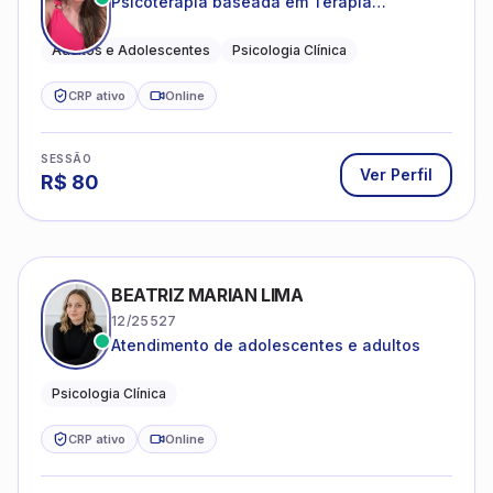
Psicoterapia baseada em Terapia
Cognitivo-Comportamental
Adultos e Adolescentes
Psicologia Clínica
CRP ativo
Online
SESSÃO
Ver Perfil
R$
80
BEATRIZ MARIAN LIMA
12/25527
Atendimento de adolescentes e adultos
Psicologia Clínica
CRP ativo
Online