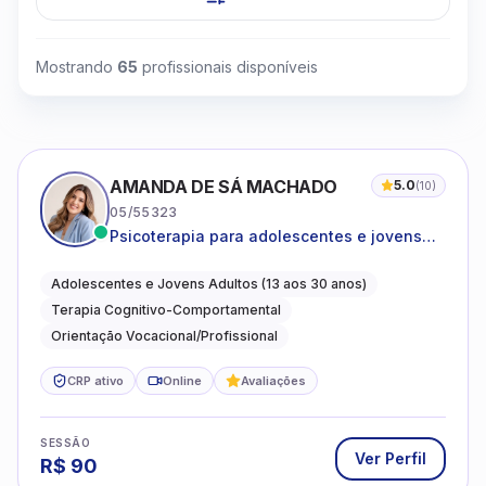
Mostrando
65
profissionais disponíveis
AMANDA DE SÁ MACHADO
5.0
(
10
)
05/55323
Psicoterapia para adolescentes e jovens
adultos com foco em ansiedade,
autoestima, relações e orientação
Adolescentes e Jovens Adultos (13 aos 30 anos)
profissional
Terapia Cognitivo-Comportamental
Orientação Vocacional/Profissional
CRP ativo
Online
Avaliações
SESSÃO
Ver Perfil
R$
90