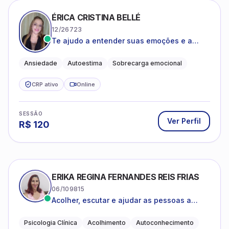
ÉRICA CRISTINA BELLÉ
12/26723
Te ajudo a entender suas emoções e a
encontrar formas mais leves de lidar com o
que você está vivendo
Ansiedade
Autoestima
Sobrecarga emocional
CRP ativo
Online
SESSÃO
Ver Perfil
R$
120
ERIKA REGINA FERNANDES REIS FRIAS
06/109815
Acolher, escutar e ajudar as pessoas a
darem um novo sentido na vida
Psicologia Clínica
Acolhimento
Autoconhecimento