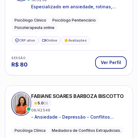
Especializado em ansiedade, rotinas,
dificuldades emocionais, conflitos
familiares e questões comportamentais.
Psicólogo Clinico
Psicólogo Penitenciário
Psicoterapeuta online
CRP ativo
Online
Avaliações
SESSÃO
Ver Perfil
R$
80
FABIANE SOARES BARBOZA BISCOTTO
5.0
(
3
)
08/42549
- Ansiedade - Depressão - Conflitos
conjugais - Conflitos familiares e
relacionamentos - Autoestima -
Psicóloga Clínica
Mediadora de Conflitos Extrajudiciais.
Desenvolvimento emocional