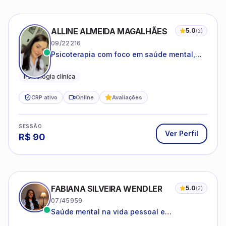
ALLINE ALMEIDA MAGALHÃES
5.0
(
2
)
09/22216
Psicoterapia com foco em saúde mental,
relações interpessoais e autoestima para
adolescentes e adultos.
Psicologia clínica
CRP ativo
Online
Avaliações
SESSÃO
Ver Perfil
R$
90
FABIANA SILVEIRA WENDLER
5.0
(
2
)
07/45959
Saúde mental na vida pessoal e
profissional.