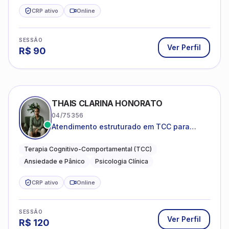
CRP ativo
Online
SESSÃO
Ver Perfil
R$
90
THAIS CLARINA HONORATO
04/75356
Atendimento estruturado em TCC para
ansiedade, pânico e autocobrança
excessiva
Terapia Cognitivo-Comportamental (TCC)
Ansiedade e Pânico
Psicologia Clínica
CRP ativo
Online
SESSÃO
Ver Perfil
R$
120