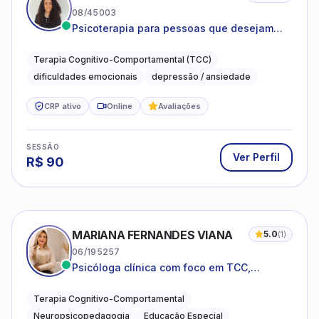
08/45003
Psicoterapia para pessoas que desejam
compreender as emoções e lidar com as
dificuldades do dia a dia
Terapia Cognitivo-Comportamental (TCC)
dificuldades emocionais
depressão / ansiedade
CRP ativo
Online
Avaliações
SESSÃO
Ver Perfil
R$
90
MARIANA FERNANDES VIANA
5.0
(
1
)
06/195257
Psicóloga clínica com foco em TCC,
neuropsicopedagogia e acompanhamento
do neurodesenvolvimento.
Terapia Cognitivo-Comportamental
Neuropsicopedagogia
Educação Especial