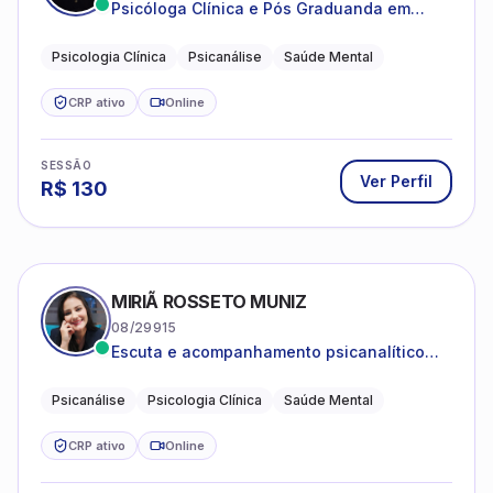
Psicóloga Clínica e Pós Graduanda em
Psicanálise Clínica e Teoria pela FAAP.
Psicologia Clínica
Psicanálise
Saúde Mental
CRP ativo
Online
SESSÃO
Ver Perfil
R$
130
MIRIÃ ROSSETO MUNIZ
08/29915
Escuta e acompanhamento psicanalítico
para adultos e adolescentes.
Psicanálise
Psicologia Clínica
Saúde Mental
CRP ativo
Online