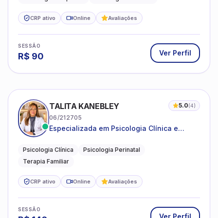
CRP ativo
Online
Avaliações
SESSÃO
Ver Perfil
R$
90
TALITA KANEBLEY
5.0
(
4
)
06/212705
Especializada em Psicologia Clínica e
Perinatal para adolescentes, adultos e
famílias
Psicologia Clínica
Psicologia Perinatal
Terapia Familiar
CRP ativo
Online
Avaliações
SESSÃO
Ver Perfil