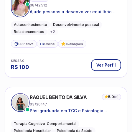
08/42512
Ajudo pessoas a desenvolver equilíbrio
emocional e relações mais saudáveis
Autoconhecimento
Desenvolvimento pessoal
Relacionamentos
+
2
CRP ativo
Online
Avaliações
SESSÃO
Ver Perfil
R$
100
RAQUEL BENTO DA SILVA
5.0
(
8
)
03/30147
Pós-graduada em TCC e Psicologia
Hospitalar e da Saúde
Terapia Cognitivo-Comportamental
Psicologia Hospitalar
Psicologia da Saúde