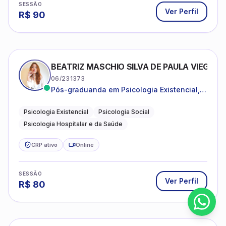
SESSÃO
Ver Perfil
R$
90
BEATRIZ MASCHIO SILVA DE PAULA VIEGAS
06/231373
Pós-graduanda em Psicologia Existencial,
Psicologia Social e Psicologia Hospitalar e
da Saúde.
Psicologia Existencial
Psicologia Social
Psicologia Hospitalar e da Saúde
CRP ativo
Online
SESSÃO
Ver Perfil
R$
80