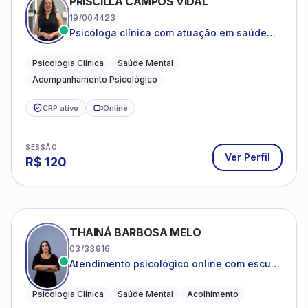
PRISCILLA CAMPOS VIDAL
19/004423
Psicóloga clínica com atuação em saúde
mental e acompanhamento psicológico.
Psicologia Clínica
Saúde Mental
Acompanhamento Psicológico
CRP ativo
Online
SESSÃO
Ver Perfil
R$
120
THAINÁ BARBOSA MELO
03/33916
Atendimento psicológico online com escuta
acolhedora e foco no seu bem-estar
emocional
Psicologia Clínica
Saúde Mental
Acolhimento