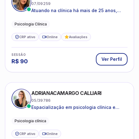
07/09259
Atuando na clínica há mais de 25 anos,
amparada pela psicanálise e suas
estruturas, com experiência em
Psicologia Clínica
atendimento a jovens e adultos.
CRP ativo
Online
Avaliações
SESSÃO
Ver Perfil
R$
90
ADRIANACAMARGO CALLIARI
05/39786
Espacialização em psicologia clínica e
coach
Psicologia clínica
CRP ativo
Online