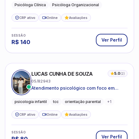
Psicóloga Clínica
Psicóloga Organizacional
CRP ativo
Online
Avaliações
SESSÃO
Ver Perfil
R$
140
LUCAS CUNHA DE SOUZA
5.0
(
2
)
05/82943
Atendimento psicológico com foco em
Terapia Cognitivo-Comportamental (TCC),
promovendo equilíbrio emocional e
psicologia infantil
tcc
orientação parental
+
1
qualidade de vida.
CRP ativo
Online
Avaliações
SESSÃO
Ver Perfil
R$
80