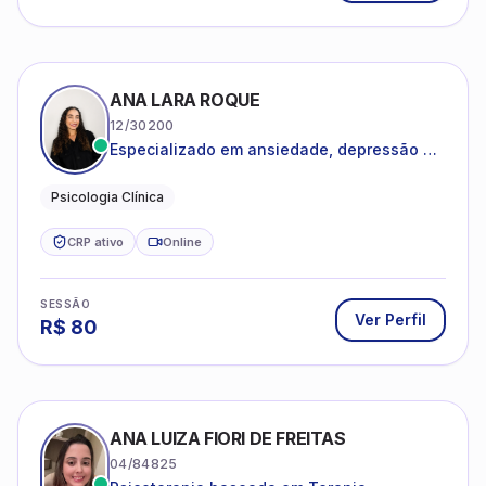
ANA LARA ROQUE
12/30200
Especializado em ansiedade, depressão e
desenvolvimento emocional
Psicologia Clínica
CRP ativo
Online
SESSÃO
Ver Perfil
R$
80
ANA LUIZA FIORI DE FREITAS
04/84825