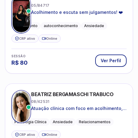
05/84717
Acolhimento e escuta sem julgamentos! ❤️
Acolhimento
autoconhecimento
Ansiedade
CRP ativo
Online
SESSÃO
Ver Perfil
R$
80
BEATRIZ BERGAMASCHI TRABUCO
08/42531
Atuação clínica com foco em acolhimento,
autoestima, ansiedade e transições de vida
Psicologia Clínica
Ansiedade
Relacionamentos
CRP ativo
Online