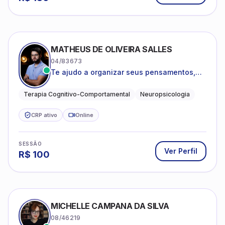
MATHEUS DE OLIVEIRA SALLES
04/83673
Te ajudo a organizar seus pensamentos,
regular suas emoções e viver com mais
clareza e sentido, com uma terapia
Terapia Cognitivo-Comportamental
Neuropsicologia
estruturada e baseada em ciência.
CRP ativo
Online
SESSÃO
Ver Perfil
R$
100
MICHELLE CAMPANA DA SILVA
08/46219