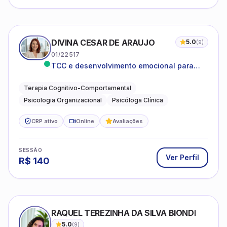
DIVINA CESAR DE ARAUJO
5.0
(
9
)
01/22517
TCC e desenvolvimento emocional para
adultos e idosos
Terapia Cognitivo-Comportamental
Psicologia Organizacional
Psicóloga Clínica
CRP ativo
Online
Avaliações
SESSÃO
Ver Perfil
R$
140
RAQUEL TEREZINHA DA SILVA BIONDI
5.0
(
9
)