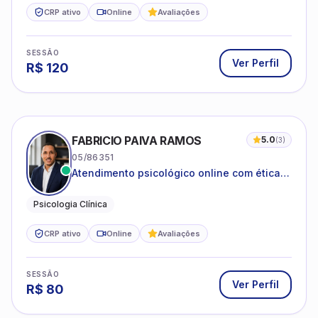
CRP ativo
Online
Avaliações
SESSÃO
Ver Perfil
R$
120
FABRICIO PAIVA RAMOS
5.0
(
3
)
05/86351
Atendimento psicológico online com ética,
sigilo e acolhimento.
Psicologia Clínica
CRP ativo
Online
Avaliações
SESSÃO
Ver Perfil
R$
80