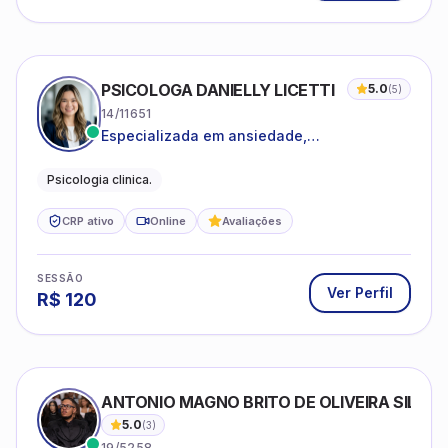
PSICOLOGA DANIELLY LICETTI
5.0
(
5
)
14/11651
Especializada em ansiedade,
autoconhecimento, depressão.
Psicologia clinica.
CRP ativo
Online
Avaliações
SESSÃO
Ver Perfil
R$
120
ANTONIO MAGNO BRITO DE OLIVEIRA SILVA
5.0
(
3
)
19/5258