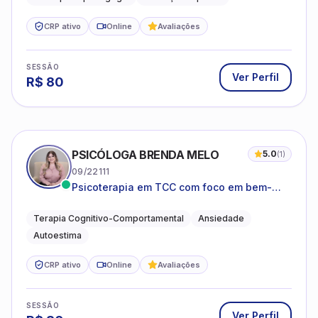
CRP ativo
Online
Avaliações
SESSÃO
Ver Perfil
R$
80
PSICÓLOGA BRENDA MELO
5.0
(
1
)
09/22111
Psicoterapia em TCC com foco em bem-
estar emocional e estratégias práticas para
o cotidiano
Terapia Cognitivo-Comportamental
Ansiedade
Autoestima
CRP ativo
Online
Avaliações
SESSÃO
Ver Perfil