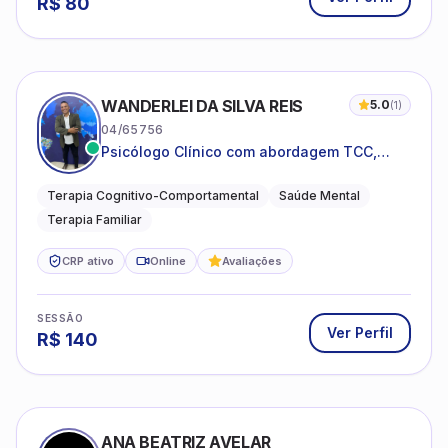
R$
80
WANDERLEI DA SILVA REIS
5.0
(
1
)
04/65756
Psicólogo Clínico com abordagem TCC,
especializado em saúde mental e terapia
sistêmica
Terapia Cognitivo-Comportamental
Saúde Mental
Terapia Familiar
CRP ativo
Online
Avaliações
SESSÃO
Ver Perfil
R$
140
ANA BEATRIZ AVELAR