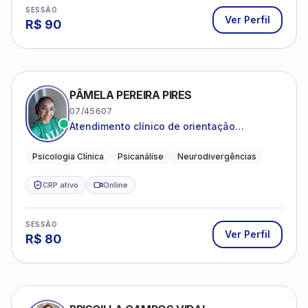
SESSÃO
Ver Perfil
R$
90
PÂMELA PEREIRA PIRES
07/45607
Atendimento clínico de orientação
psicanalítica para adolescentes, adultos e
crianças neurotípicas
Psicologia Clínica
Psicanálise
Neurodivergências
CRP ativo
Online
SESSÃO
Ver Perfil
R$
80