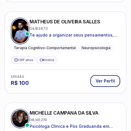
MATHEUS DE OLIVEIRA SALLES
04/83673
Te ajudo a organizar seus pensamentos,
regular suas emoções e viver com mais
clareza e sentido, com uma terapia
Terapia Cognitivo-Comportamental
Neuropsicologia
estruturada e baseada em ciência.
CRP ativo
Online
SESSÃO
Ver Perfil
R$
100
MICHELLE CAMPANA DA SILVA
08/46219
Psicóloga Clínica e Pós Graduanda em