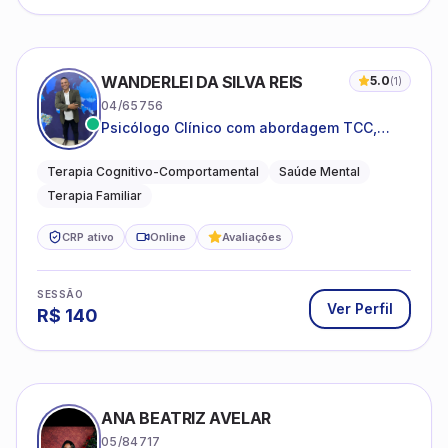
WANDERLEI DA SILVA REIS
5.0
(
1
)
04/65756
Psicólogo Clínico com abordagem TCC,
especializado em saúde mental e terapia
sistêmica
Terapia Cognitivo-Comportamental
Saúde Mental
Terapia Familiar
CRP ativo
Online
Avaliações
SESSÃO
Ver Perfil
R$
140
ANA BEATRIZ AVELAR
05/84717