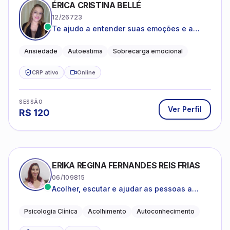
ÉRICA CRISTINA BELLÉ
12/26723
Te ajudo a entender suas emoções e a
encontrar formas mais leves de lidar com o
que você está vivendo
Ansiedade
Autoestima
Sobrecarga emocional
CRP ativo
Online
SESSÃO
Ver Perfil
R$
120
ERIKA REGINA FERNANDES REIS FRIAS
06/109815
Acolher, escutar e ajudar as pessoas a
darem um novo sentido na vida
Psicologia Clínica
Acolhimento
Autoconhecimento