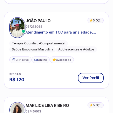
JOÃO PAULO
5.0
(
3
)
06/213068
Atendimento em TCC para ansiedade,
estresse e desenvolvimento de autonomia
emocional
Terapia Cognitivo-Comportamental
Saúde Emocional Masculina
Adolescentes e Adultos
CRP ativo
Online
Avaliações
SESSÃO
Ver Perfil
R$
120
MARILICE LIRA RIBEIRO
5.0
(
3
)
08/45003