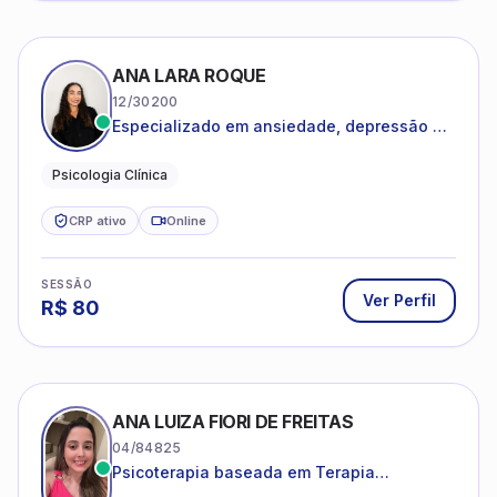
ANA LARA ROQUE
12/30200
Especializado em ansiedade, depressão e
desenvolvimento emocional
Psicologia Clínica
CRP ativo
Online
SESSÃO
Ver Perfil
R$
80
ANA LUIZA FIORI DE FREITAS
04/84825
Psicoterapia baseada em Terapia
Cognitivo-Comportamental