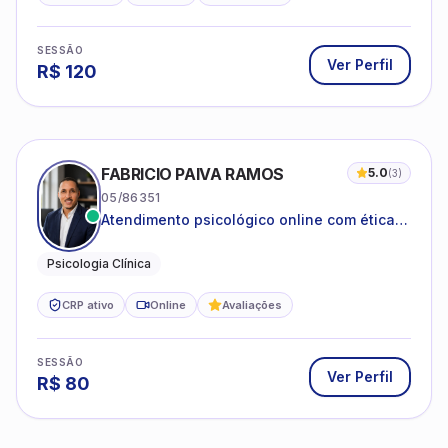
SESSÃO
Ver Perfil
R$
120
FABRICIO PAIVA RAMOS
5.0
(
3
)
05/86351
Atendimento psicológico online com ética,
sigilo e acolhimento.
Psicologia Clínica
CRP ativo
Online
Avaliações
SESSÃO
Ver Perfil
R$
80