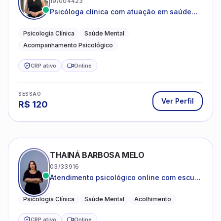
19/004423
Psicóloga clínica com atuação em saúde
mental e acompanhamento psicológico.
Psicologia Clínica
Saúde Mental
Acompanhamento Psicológico
CRP ativo
Online
SESSÃO
Ver Perfil
R$
120
THAINÁ BARBOSA MELO
03/33916
Atendimento psicológico online com escuta
acolhedora e foco no seu bem-estar
emocional
Psicologia Clínica
Saúde Mental
Acolhimento
CRP ativo
Online