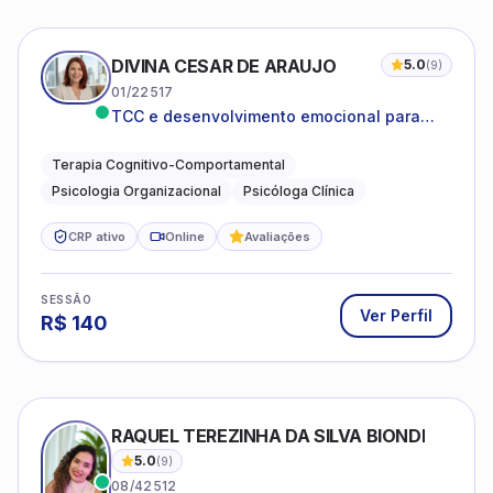
DIVINA CESAR DE ARAUJO
5.0
(
9
)
01/22517
TCC e desenvolvimento emocional para
adultos e idosos
Terapia Cognitivo-Comportamental
Psicologia Organizacional
Psicóloga Clínica
CRP ativo
Online
Avaliações
SESSÃO
Ver Perfil
R$
140
RAQUEL TEREZINHA DA SILVA BIONDI
5.0
(
9
)
08/42512