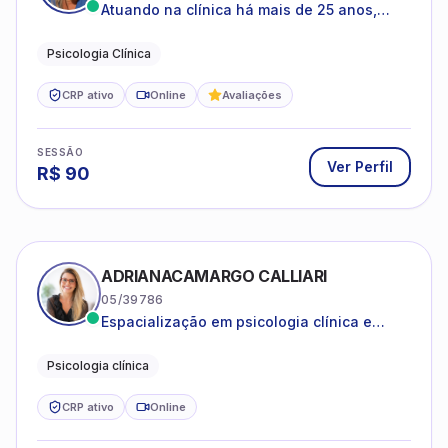
Atuando na clínica há mais de 25 anos,
amparada pela psicanálise e suas
estruturas, com experiência em
Psicologia Clínica
atendimento a jovens e adultos.
CRP ativo
Online
Avaliações
SESSÃO
Ver Perfil
R$
90
ADRIANACAMARGO CALLIARI
05/39786
Espacialização em psicologia clínica e
coach
Psicologia clínica
CRP ativo
Online