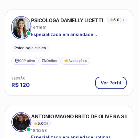
PSICOLOGA DANIELLY LICETTI
5.0
(
5
)
14/11651
Especializada em ansiedade,
autoconhecimento, depressão.
Psicologia clinica.
CRP ativo
Online
Avaliações
SESSÃO
Ver Perfil
R$
120
ANTONIO MAGNO BRITO DE OLIVEIRA SILVA
5.0
(
3
)
19/5258
Especializado em ansiedade, rotinas,