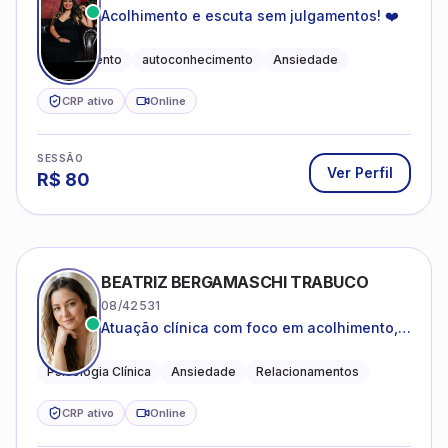
Acolhimento e escuta sem julgamentos! ❤️
Acolhimento
autoconhecimento
Ansiedade
CRP ativo
Online
SESSÃO
Ver Perfil
R$
80
BEATRIZ BERGAMASCHI TRABUCO
08/42531
Atuação clínica com foco em acolhimento,
autoestima, ansiedade e transições de vida
Psicologia Clínica
Ansiedade
Relacionamentos
CRP ativo
Online