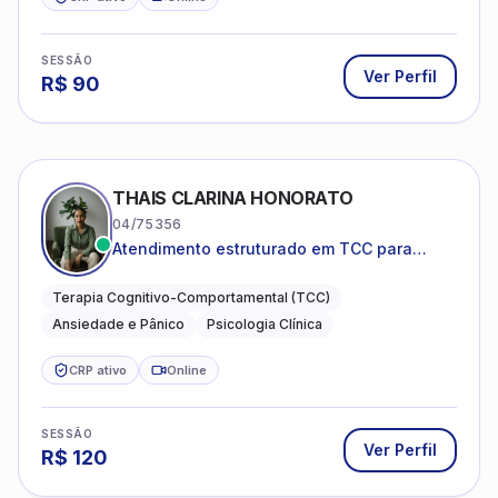
SESSÃO
Ver Perfil
R$
90
THAIS CLARINA HONORATO
04/75356
Atendimento estruturado em TCC para
ansiedade, pânico e autocobrança
excessiva
Terapia Cognitivo-Comportamental (TCC)
Ansiedade e Pânico
Psicologia Clínica
CRP ativo
Online
SESSÃO
Ver Perfil
R$
120