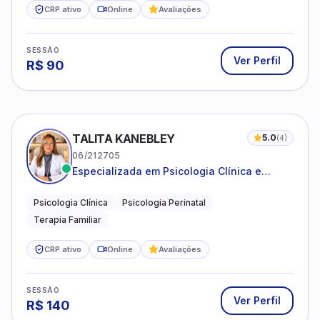
CRP ativo
Online
Avaliações
SESSÃO
Ver Perfil
R$
90
TALITA KANEBLEY
5.0
(
4
)
06/212705
Especializada em Psicologia Clínica e
Perinatal para adolescentes, adultos e
famílias
Psicologia Clínica
Psicologia Perinatal
Terapia Familiar
CRP ativo
Online
Avaliações
SESSÃO
Ver Perfil
R$
140