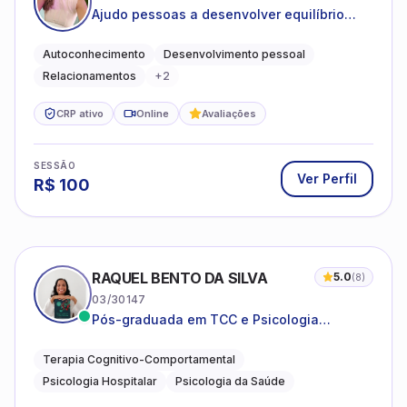
Ajudo pessoas a desenvolver equilíbrio
emocional e relações mais saudáveis
Autoconhecimento
Desenvolvimento pessoal
Relacionamentos
+
2
CRP ativo
Online
Avaliações
SESSÃO
Ver Perfil
R$
100
RAQUEL BENTO DA SILVA
5.0
(
8
)
03/30147
Pós-graduada em TCC e Psicologia
Hospitalar e da Saúde
Terapia Cognitivo-Comportamental
Psicologia Hospitalar
Psicologia da Saúde