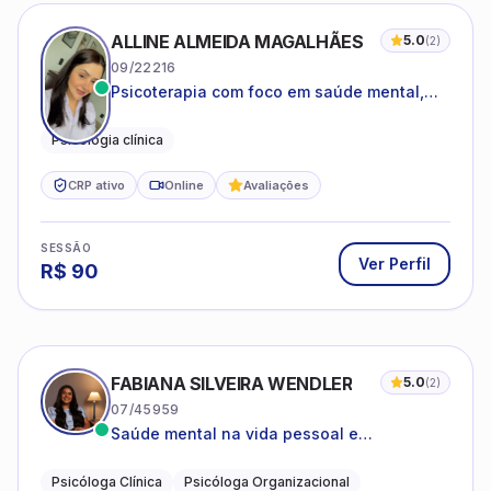
ALLINE ALMEIDA MAGALHÃES
5.0
(
2
)
09/22216
Psicoterapia com foco em saúde mental,
relações interpessoais e autoestima para
adolescentes e adultos.
Psicologia clínica
CRP ativo
Online
Avaliações
SESSÃO
Ver Perfil
R$
90
FABIANA SILVEIRA WENDLER
5.0
(
2
)
07/45959
Saúde mental na vida pessoal e
profissional.
Psicóloga Clínica
Psicóloga Organizacional