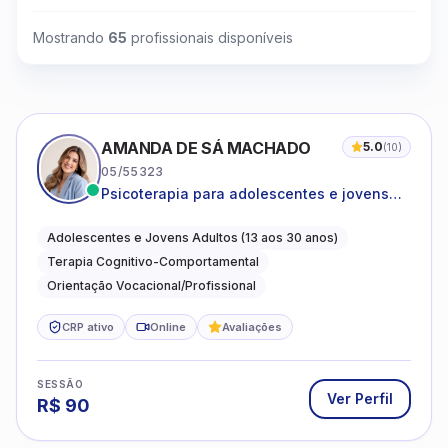
Mostrando
65
profissionais disponíveis
AMANDA DE SÁ MACHADO
5.0
(
10
)
05/55323
Psicoterapia para adolescentes e jovens
adultos com foco em ansiedade,
autoestima, relações e orientação
Adolescentes e Jovens Adultos (13 aos 30 anos)
profissional
Terapia Cognitivo-Comportamental
Orientação Vocacional/Profissional
CRP ativo
Online
Avaliações
SESSÃO
Ver Perfil
R$
90