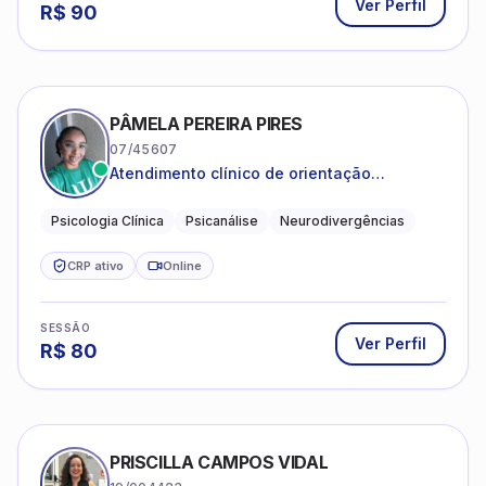
Ver Perfil
R$
90
PÂMELA PEREIRA PIRES
07/45607
Atendimento clínico de orientação
psicanalítica para adolescentes, adultos e
crianças neurotípicas
Psicologia Clínica
Psicanálise
Neurodivergências
CRP ativo
Online
SESSÃO
Ver Perfil
R$
80
PRISCILLA CAMPOS VIDAL