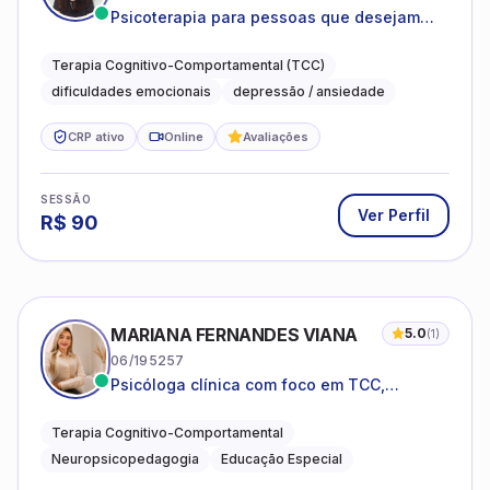
Psicoterapia para pessoas que desejam
compreender as emoções e lidar com as
dificuldades do dia a dia
Terapia Cognitivo-Comportamental (TCC)
dificuldades emocionais
depressão / ansiedade
CRP ativo
Online
Avaliações
SESSÃO
Ver Perfil
R$
90
MARIANA FERNANDES VIANA
5.0
(
1
)
06/195257
Psicóloga clínica com foco em TCC,
neuropsicopedagogia e acompanhamento
do neurodesenvolvimento.
Terapia Cognitivo-Comportamental
Neuropsicopedagogia
Educação Especial