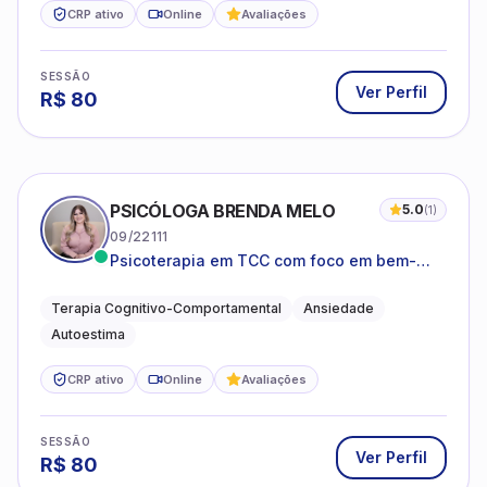
CRP ativo
Online
Avaliações
SESSÃO
Ver Perfil
R$
80
PSICÓLOGA BRENDA MELO
5.0
(
1
)
09/22111
Psicoterapia em TCC com foco em bem-
estar emocional e estratégias práticas para
o cotidiano
Terapia Cognitivo-Comportamental
Ansiedade
Autoestima
CRP ativo
Online
Avaliações
SESSÃO
Ver Perfil
R$
80