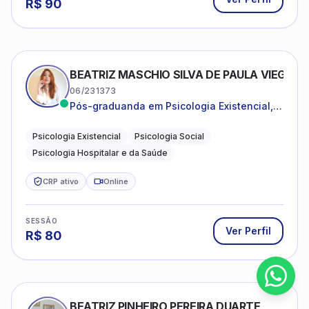
R$
90
BEATRIZ MASCHIO SILVA DE PAULA VIEGAS
06/231373
Pós-graduanda em Psicologia Existencial,
Psicologia Social e Psicologia Hospitalar e
da Saúde.
Psicologia Existencial
Psicologia Social
Psicologia Hospitalar e da Saúde
CRP ativo
Online
SESSÃO
Ver Perfil
R$
80
BEATRIZ PINHEIRO PEREIRA DUARTE