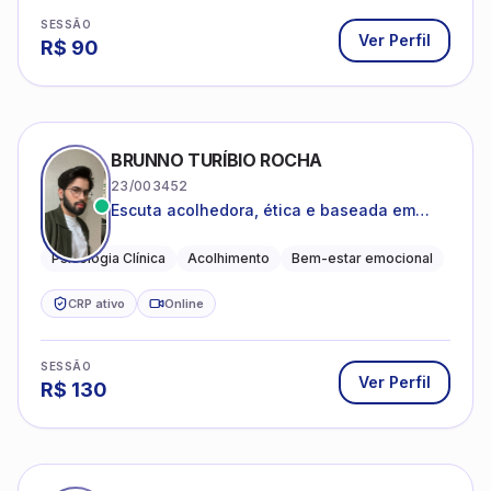
SESSÃO
Ver Perfil
R$
90
BRUNNO TURÍBIO ROCHA
23/003452
Escuta acolhedora, ética e baseada em
evidências
Psicologia Clínica
Acolhimento
Bem-estar emocional
CRP ativo
Online
SESSÃO
Ver Perfil
R$
130