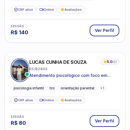
CRP ativo
Online
Avaliações
SESSÃO
Ver Perfil
R$
140
LUCAS CUNHA DE SOUZA
5.0
(
2
)
05/82943
Atendimento psicológico com foco em
Terapia Cognitivo-Comportamental (TCC),
promovendo equilíbrio emocional e
psicologia infantil
tcc
orientação parental
+
1
qualidade de vida.
CRP ativo
Online
Avaliações
SESSÃO
Ver Perfil
R$
80