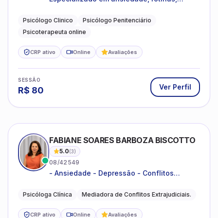
dificuldades emocionais, conflitos
familiares e questões comportamentais.
Psicólogo Clinico
Psicólogo Penitenciário
Psicoterapeuta online
CRP ativo
Online
Avaliações
SESSÃO
Ver Perfil
R$
80
FABIANE SOARES BARBOZA BISCOTTO
5.0
(
3
)
08/42549
- Ansiedade - Depressão - Conflitos
conjugais - Conflitos familiares e
relacionamentos - Autoestima -
Psicóloga Clínica
Mediadora de Conflitos Extrajudiciais.
Desenvolvimento emocional
CRP ativo
Online
Avaliações