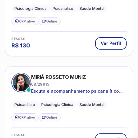
Psicanálise Clínica e Teoria pela FAAP.
Psicologia Clínica
Psicanálise
Saúde Mental
CRP ativo
Online
SESSÃO
Ver Perfil
R$
130
MIRIÃ ROSSETO MUNIZ
08/29915
Escuta e acompanhamento psicanalítico
para adultos e adolescentes.
Psicanálise
Psicologia Clínica
Saúde Mental
CRP ativo
Online
SESSÃO