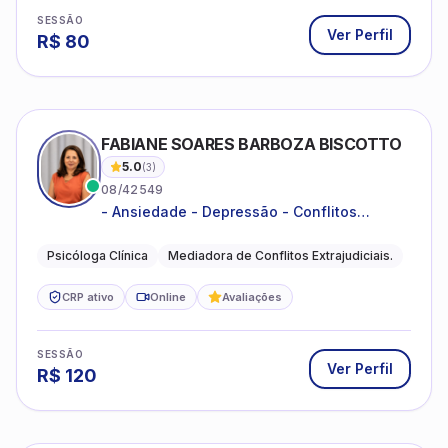
SESSÃO
Ver Perfil
R$
80
FABIANE SOARES BARBOZA BISCOTTO
5.0
(
3
)
08/42549
- Ansiedade - Depressão - Conflitos
conjugais - Conflitos familiares e
relacionamentos - Autoestima -
Psicóloga Clínica
Mediadora de Conflitos Extrajudiciais.
Desenvolvimento emocional
CRP ativo
Online
Avaliações
SESSÃO
Ver Perfil
R$
120