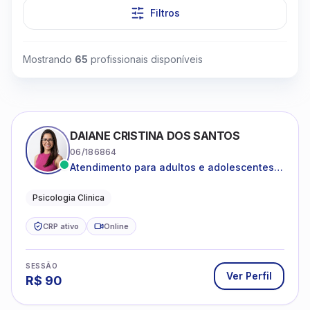
Filtros
Mostrando
65
profissionais disponíveis
DAIANE CRISTINA DOS SANTOS
06/186864
Atendimento para adultos e adolescentes a
partir de 12 anos
Psicologia Clinica
CRP ativo
Online
SESSÃO
Ver Perfil
R$
90