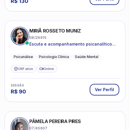
R$
130
MIRIÃ ROSSETO MUNIZ
08/29915
Escuta e acompanhamento psicanalítico
para adultos e adolescentes.
Psicanálise
Psicologia Clínica
Saúde Mental
CRP ativo
Online
SESSÃO
Ver Perfil
R$
90
PÂMELA PEREIRA PIRES
07/45607