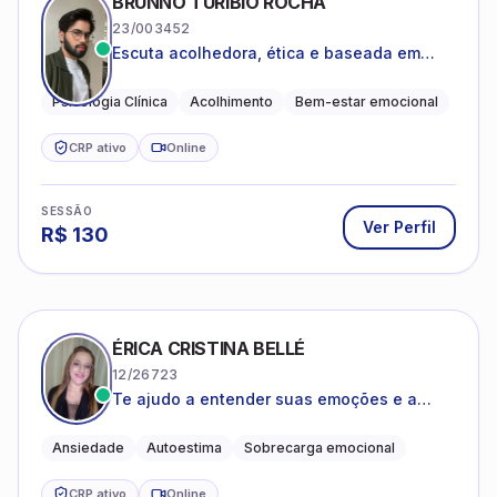
BRUNNO TURÍBIO ROCHA
23/003452
Escuta acolhedora, ética e baseada em
evidências
Psicologia Clínica
Acolhimento
Bem-estar emocional
CRP ativo
Online
SESSÃO
Ver Perfil
R$
130
ÉRICA CRISTINA BELLÉ
12/26723
Te ajudo a entender suas emoções e a
encontrar formas mais leves de lidar com o
que você está vivendo
Ansiedade
Autoestima
Sobrecarga emocional
CRP ativo
Online