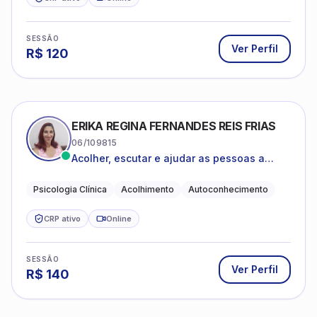
SESSÃO
Ver Perfil
R$
120
ERIKA REGINA FERNANDES REIS FRIAS
06/109815
Acolher, escutar e ajudar as pessoas a
darem um novo sentido na vida
Psicologia Clínica
Acolhimento
Autoconhecimento
CRP ativo
Online
SESSÃO
Ver Perfil
R$
140