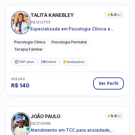
TALITA KANEBLEY
5.0
(
4
)
06/212705
Especializada em Psicologia Clínica e
Perinatal para adolescentes, adultos e
famílias
Psicologia Clínica
Psicologia Perinatal
Terapia Familiar
CRP ativo
Online
Avaliações
SESSÃO
Ver Perfil
R$
140
JOÃO PAULO
5.0
(
3
)
06/213068
Atendimento em TCC para ansiedade,