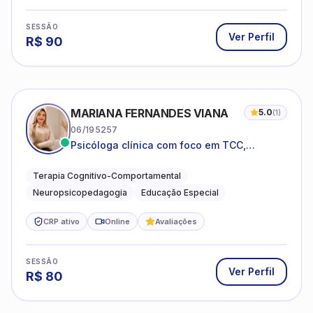
SESSÃO
Ver Perfil
R$
90
MARIANA FERNANDES VIANA
5.0
(
1
)
06/195257
Psicóloga clínica com foco em TCC,
neuropsicopedagogia e acompanhamento
do neurodesenvolvimento.
Terapia Cognitivo-Comportamental
Neuropsicopedagogia
Educação Especial
CRP ativo
Online
Avaliações
SESSÃO
Ver Perfil
R$
80