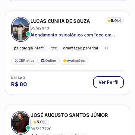
LUCAS CUNHA DE SOUZA
5.0
(
2
)
05/82943
Atendimento psicológico com foco em
Terapia Cognitivo-Comportamental (TCC),
promovendo equilíbrio emocional e
psicologia infantil
tcc
orientação parental
+
1
qualidade de vida.
CRP ativo
Online
Avaliações
SESSÃO
Ver Perfil
R$
80
JOSÉ AUGUSTO SANTOS JÚNIOR
5.0
(
1
)
06/227720