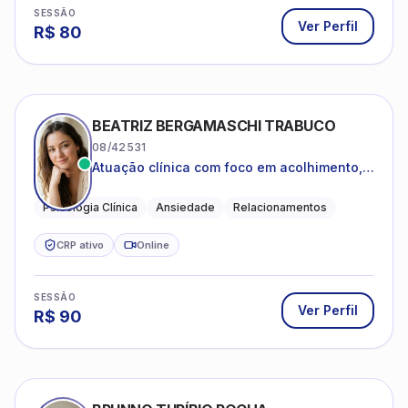
SESSÃO
Ver Perfil
R$
80
BEATRIZ BERGAMASCHI TRABUCO
08/42531
Atuação clínica com foco em acolhimento,
autoestima, ansiedade e transições de vida
Psicologia Clínica
Ansiedade
Relacionamentos
CRP ativo
Online
SESSÃO
Ver Perfil
R$
90