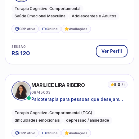
estresse e desenvolvimento de autonomia
emocional
Terapia Cognitivo-Comportamental
Saúde Emocional Masculina
Adolescentes e Adultos
CRP ativo
Online
Avaliações
SESSÃO
Ver Perfil
R$
120
MARILICE LIRA RIBEIRO
5.0
(
3
)
08/45003
Psicoterapia para pessoas que desejam
compreender as emoções e lidar com as
dificuldades do dia a dia
Terapia Cognitivo-Comportamental (TCC)
dificuldades emocionais
depressão / ansiedade
CRP ativo
Online
Avaliações