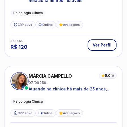
Relacionamentos Instáveis
Psicologia Clínica
CRP ativo
Online
Avaliações
SESSÃO
Ver Perfil
R$
120
MÁRCIA CAMPELLO
5.0
(
1
)
07/09259
Atuando na clínica há mais de 25 anos,
amparada pela psicanálise e suas
estruturas, com experiência em
Psicologia Clínica
atendimento a jovens e adultos.
CRP ativo
Online
Avaliações