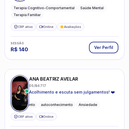
especializado em saúde mental e terapia
sistêmica
Terapia Cognitivo-Comportamental
Saúde Mental
Terapia Familiar
CRP ativo
Online
Avaliações
SESSÃO
Ver Perfil
R$
140
ANA BEATRIZ AVELAR
05/84717
Acolhimento e escuta sem julgamentos! ❤️
Acolhimento
autoconhecimento
Ansiedade
CRP ativo
Online