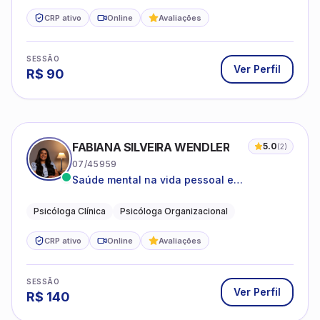
CRP ativo
Online
Avaliações
SESSÃO
Ver Perfil
R$
90
FABIANA SILVEIRA WENDLER
5.0
(
2
)
07/45959
Saúde mental na vida pessoal e
profissional.
Psicóloga Clínica
Psicóloga Organizacional
CRP ativo
Online
Avaliações
SESSÃO
Ver Perfil
R$
140