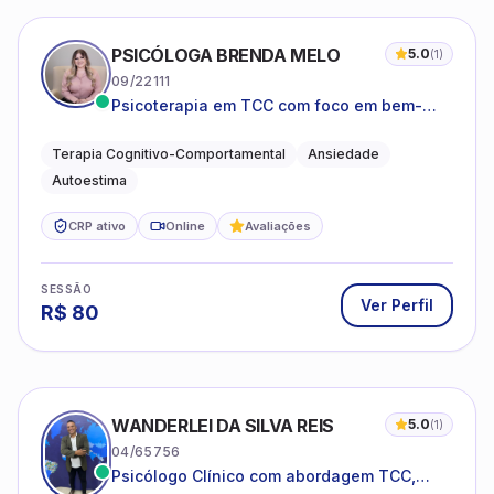
PSICÓLOGA BRENDA MELO
5.0
(
1
)
09/22111
Psicoterapia em TCC com foco em bem-
estar emocional e estratégias práticas para
o cotidiano
Terapia Cognitivo-Comportamental
Ansiedade
Autoestima
CRP ativo
Online
Avaliações
SESSÃO
Ver Perfil
R$
80
WANDERLEI DA SILVA REIS
5.0
(
1
)
04/65756
Psicólogo Clínico com abordagem TCC,