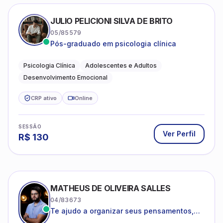
JULIO PELICIONI SILVA DE BRITO
05/85579
Pós-graduado em psicologia clínica
Psicologia Clínica
Adolescentes e Adultos
Desenvolvimento Emocional
CRP ativo
Online
SESSÃO
Ver Perfil
R$
130
MATHEUS DE OLIVEIRA SALLES
04/83673
Te ajudo a organizar seus pensamentos,
regular suas emoções e viver com mais