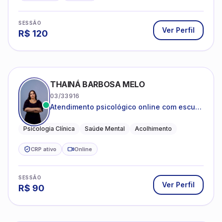
SESSÃO
Ver Perfil
R$
120
THAINÁ BARBOSA MELO
03/33916
Atendimento psicológico online com escuta
acolhedora e foco no seu bem-estar
emocional
Psicologia Clínica
Saúde Mental
Acolhimento
CRP ativo
Online
SESSÃO
Ver Perfil
R$
90