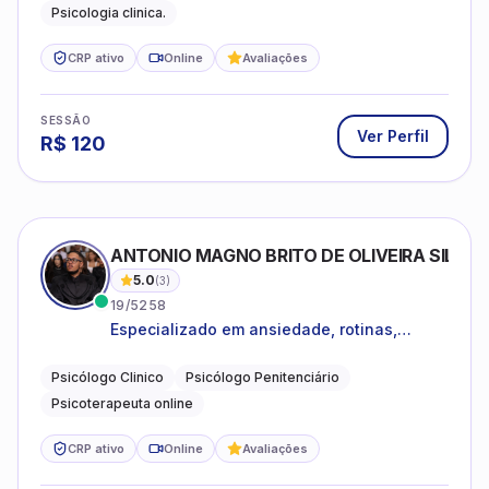
Psicologia clinica.
CRP ativo
Online
Avaliações
SESSÃO
Ver Perfil
R$
120
ANTONIO MAGNO BRITO DE OLIVEIRA SILVA
5.0
(
3
)
19/5258
Especializado em ansiedade, rotinas,
dificuldades emocionais, conflitos
familiares e questões comportamentais.
Psicólogo Clinico
Psicólogo Penitenciário
Psicoterapeuta online
CRP ativo
Online
Avaliações