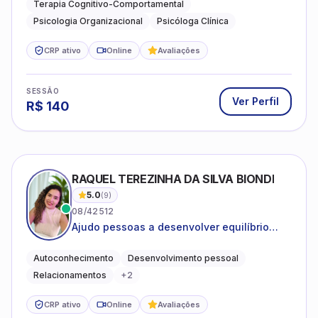
Terapia Cognitivo-Comportamental
Psicologia Organizacional
Psicóloga Clínica
CRP ativo
Online
Avaliações
SESSÃO
Ver Perfil
R$
140
RAQUEL TEREZINHA DA SILVA BIONDI
5.0
(
9
)
08/42512
Ajudo pessoas a desenvolver equilíbrio
emocional e relações mais saudáveis
Autoconhecimento
Desenvolvimento pessoal
Relacionamentos
+
2
CRP ativo
Online
Avaliações