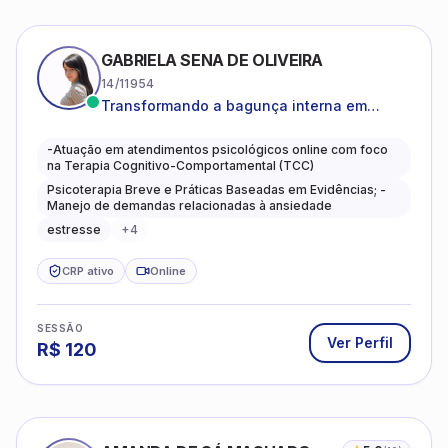
GABRIELA SENA DE OLIVEIRA
14/11954
Transformando a bagunça interna em
autoconhecimento, clareza, leveza e
caminhos mais gentis para se viver.
-Atuação em atendimentos psicológicos online com foco
na Terapia Cognitivo-Comportamental (TCC)
Psicoterapia Breve e Práticas Baseadas em Evidências; -
Manejo de demandas relacionadas à ansiedade
estresse
+
4
CRP ativo
Online
SESSÃO
Ver Perfil
R$
120