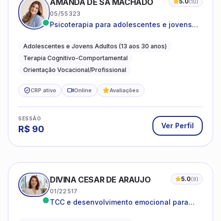
AMANDA DE SÁ MACHADO
5.0
(
10
)
05/55323
Psicoterapia para adolescentes e jovens
adultos com foco em ansiedade,
autoestima, relações e orientação
Adolescentes e Jovens Adultos (13 aos 30 anos)
profissional
Terapia Cognitivo-Comportamental
Orientação Vocacional/Profissional
CRP ativo
Online
Avaliações
SESSÃO
Ver Perfil
R$
90
DIVINA CESAR DE ARAUJO
5.0
(
9
)
01/22517
TCC e desenvolvimento emocional para
adultos e idosos