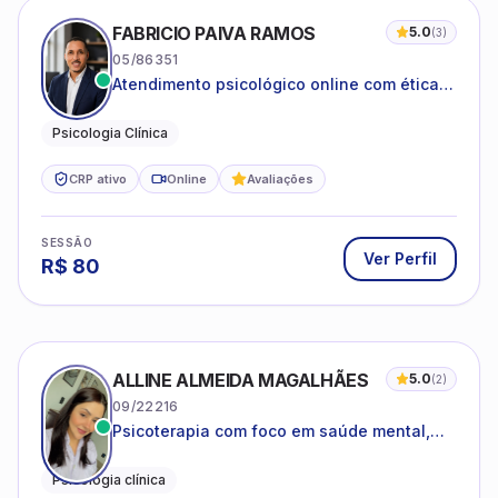
FABRICIO PAIVA RAMOS
5.0
(
3
)
05/86351
Atendimento psicológico online com ética,
sigilo e acolhimento.
Psicologia Clínica
CRP ativo
Online
Avaliações
SESSÃO
Ver Perfil
R$
80
ALLINE ALMEIDA MAGALHÃES
5.0
(
2
)
09/22216
Psicoterapia com foco em saúde mental,
relações interpessoais e autoestima para
adolescentes e adultos.
Psicologia clínica