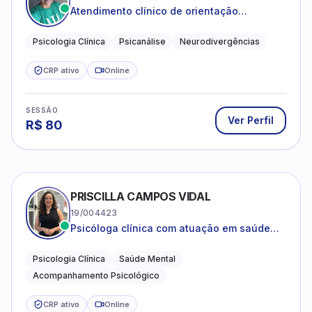
Atendimento clínico de orientação
psicanalítica para adolescentes, adultos e
crianças neurotípicas
Psicologia Clínica
Psicanálise
Neurodivergências
CRP ativo
Online
SESSÃO
Ver Perfil
R$
80
PRISCILLA CAMPOS VIDAL
19/004423
Psicóloga clínica com atuação em saúde
mental e acompanhamento psicológico.
Psicologia Clínica
Saúde Mental
Acompanhamento Psicológico
CRP ativo
Online