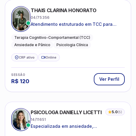
THAIS CLARINA HONORATO
04/75356
Atendimento estruturado em TCC para
ansiedade, pânico e autocobrança
excessiva
Terapia Cognitivo-Comportamental (TCC)
Ansiedade e Pânico
Psicologia Clínica
CRP ativo
Online
SESSÃO
Ver Perfil
R$
120
PSICOLOGA DANIELLY LICETTI
5.0
(
5
)
14/11651
Especializada em ansiedade,
autoconhecimento, depressão.