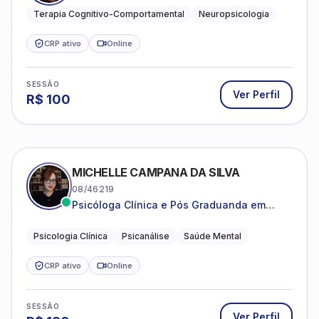
clareza e sentido, com uma terapia
Terapia Cognitivo-Comportamental
Neuropsicologia
estruturada e baseada em ciência.
CRP ativo
Online
SESSÃO
Ver Perfil
R$
100
MICHELLE CAMPANA DA SILVA
08/46219
Psicóloga Clínica e Pós Graduanda em
Psicanálise Clínica e Teoria pela FAAP.
Psicologia Clínica
Psicanálise
Saúde Mental
CRP ativo
Online
SESSÃO
Ver Perfil