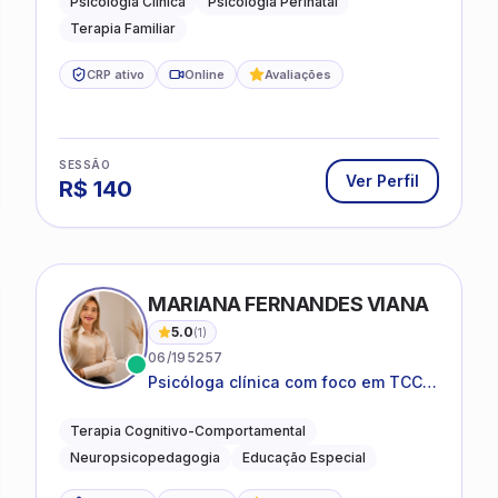
Psicologia Clínica
Psicologia Perinatal
Terapia Familiar
CRP ativo
Online
Avaliações
SESSÃO
Ver Perfil
R$
140
MARIANA FERNANDES VIANA
5.0
(
1
)
06/195257
Psicóloga clínica com foco em TCC,
neuropsicopedagogia e
acompanhamento do
Terapia Cognitivo-Comportamental
neurodesenvolvimento.
Neuropsicopedagogia
Educação Especial