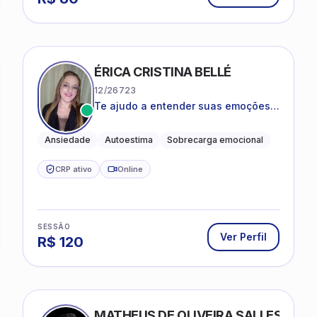
ÉRICA CRISTINA BELLÉ
12/26723
Te ajudo a entender suas emoções e
a encontrar formas mais leves de
lidar com o que você está vivendo
Ansiedade
Autoestima
Sobrecarga emocional
CRP ativo
Online
SESSÃO
Ver Perfil
R$
120
MATHEUS DE OLIVEIRA SALLES