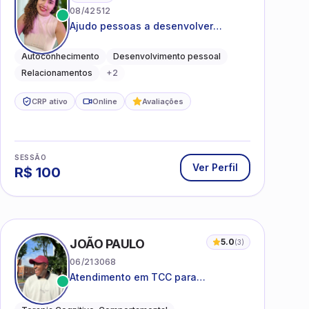
08/42512
Ajudo pessoas a desenvolver
equilíbrio emocional e relações mais
saudáveis
Autoconhecimento
Desenvolvimento pessoal
Relacionamentos
+
2
CRP ativo
Online
Avaliações
SESSÃO
Ver Perfil
R$
100
JOÃO PAULO
5.0
(
3
)
06/213068
Atendimento em TCC para
ansiedade, estresse e
desenvolvimento de autonomia