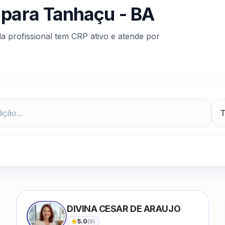
 para
Tanhaçu
-
BA
da profissional tem CRP ativo e atende por
DIVINA CESAR DE ARAUJO
5.0
(
9
)