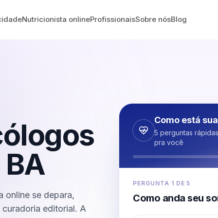
cidade
Nutricionista online
Profissionais
Sobre nós
Blog
Como está sua
cólogos
5 perguntas rápida
pra você
-
BA
PERGUNTA
1
DE
5
 online se depara,
Como anda seu so
curadoria editorial. A