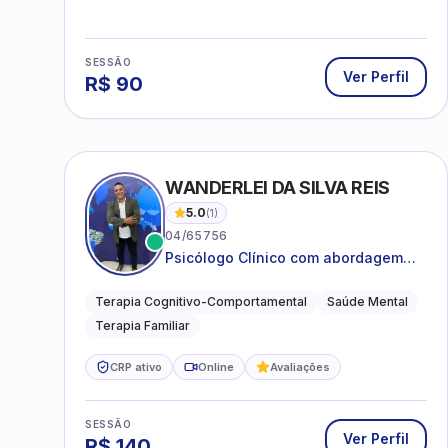
SESSÃO
Ver Perfil
R$
90
WANDERLEI DA SILVA REIS
5.0
(
1
)
04/65756
Psicólogo Clínico com abordagem
TCC, especializado em saúde mental
e terapia sistêmica
Terapia Cognitivo-Comportamental
Saúde Mental
Terapia Familiar
CRP ativo
Online
Avaliações
SESSÃO
Ver Perfil
R$
140