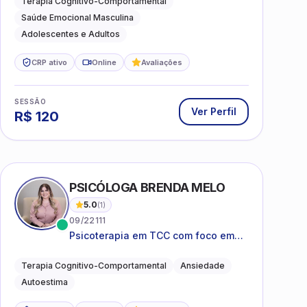
Terapia Cognitivo-Comportamental
emocional
Saúde Emocional Masculina
Adolescentes e Adultos
CRP ativo
Online
Avaliações
SESSÃO
Ver Perfil
R$
120
PSICÓLOGA BRENDA MELO
5.0
(
1
)
09/22111
Psicoterapia em TCC com foco em
bem-estar emocional e estratégias
práticas para o cotidiano
Terapia Cognitivo-Comportamental
Ansiedade
Autoestima