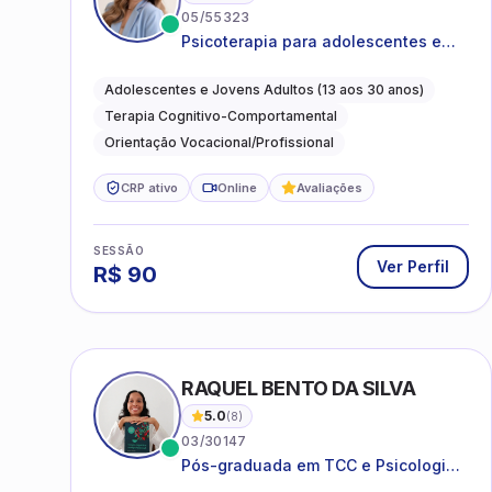
05/55323
Psicoterapia para adolescentes e
jovens adultos com foco em
ansiedade, autoestima, relações e
Adolescentes e Jovens Adultos (13 aos 30 anos)
orientação profissional
Terapia Cognitivo-Comportamental
Orientação Vocacional/Profissional
CRP ativo
Online
Avaliações
SESSÃO
Ver Perfil
R$
90
RAQUEL BENTO DA SILVA
5.0
(
8
)
03/30147
Pós-graduada em TCC e Psicologia
Hospitalar e da Saúde