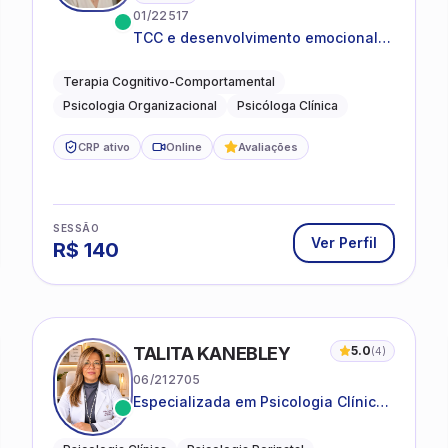
01/22517
TCC e desenvolvimento emocional
para adultos e idosos
Terapia Cognitivo-Comportamental
Psicologia Organizacional
Psicóloga Clínica
CRP ativo
Online
Avaliações
SESSÃO
Ver Perfil
R$
140
TALITA KANEBLEY
5.0
(
4
)
06/212705
Especializada em Psicologia Clínica
e Perinatal para adolescentes,
adultos e famílias