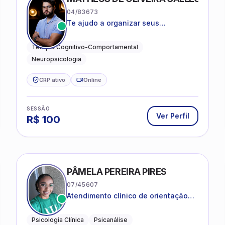
04/83673
Te ajudo a organizar seus
pensamentos, regular suas emoções
e viver com mais clareza e sentido,
Terapia Cognitivo-Comportamental
com uma terapia estruturada e
Neuropsicologia
baseada em ciência.
CRP ativo
Online
SESSÃO
Ver Perfil
R$
100
PÂMELA PEREIRA PIRES
07/45607
Atendimento clínico de orientação
psicanalítica para adolescentes,
adultos e crianças neurotípicas
Psicologia Clínica
Psicanálise