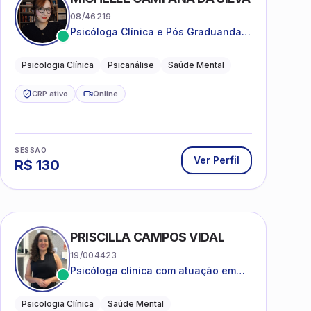
08/46219
Psicóloga Clínica e Pós Graduanda
em Psicanálise Clínica e Teoria pela
FAAP.
Psicologia Clínica
Psicanálise
Saúde Mental
CRP ativo
Online
SESSÃO
Ver Perfil
R$
130
PRISCILLA CAMPOS VIDAL
19/004423
Psicóloga clínica com atuação em
saúde mental e acompanhamento
psicológico.
Psicologia Clínica
Saúde Mental