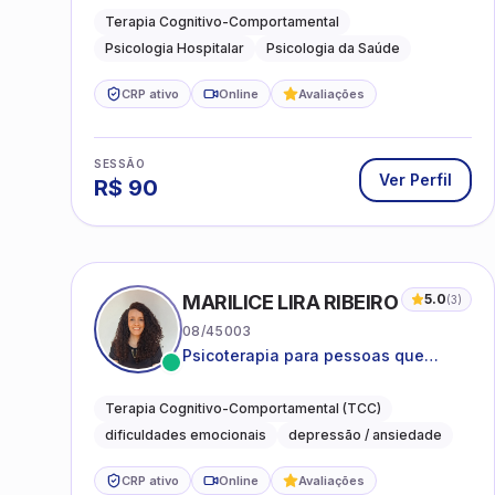
Terapia Cognitivo-Comportamental
Psicologia Hospitalar
Psicologia da Saúde
CRP ativo
Online
Avaliações
SESSÃO
Ver Perfil
R$
90
MARILICE LIRA RIBEIRO
5.0
(
3
)
08/45003
Psicoterapia para pessoas que
desejam compreender as emoções e
lidar com as dificuldades do dia a
Terapia Cognitivo-Comportamental (TCC)
dia
dificuldades emocionais
depressão / ansiedade
CRP ativo
Online
Avaliações