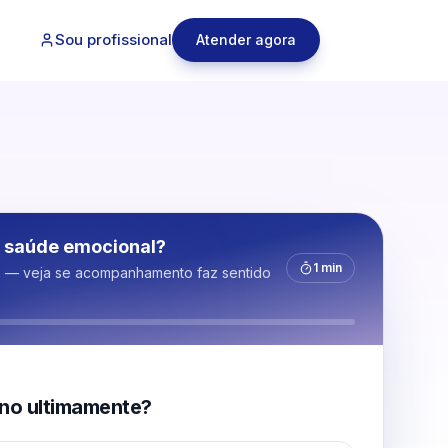
Sou profissional
Atender agora
 saúde emocional?
1 min
s — veja se acompanhamento faz sentido
no ultimamente?