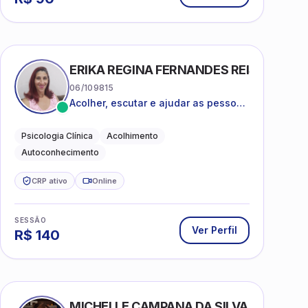
ERIKA REGINA FERNANDES REIS FRIAS
06/109815
Acolher, escutar e ajudar as pessoas
a darem um novo sentido na vida
Psicologia Clínica
Acolhimento
Autoconhecimento
CRP ativo
Online
SESSÃO
Ver Perfil
R$
140
MICHELLE CAMPANA DA SILVA