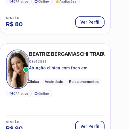
CRP ativo
Online
Avaliações
SESSÃO
Ver Perfil
R$
80
BEATRIZ BERGAMASCHI TRABUCO
08/42531
Atuação clínica com foco em
acolhimento, autoestima, ansiedade
e transições de vida
Psicologia Clínica
Ansiedade
Relacionamentos
CRP ativo
Online
SESSÃO
Ver Perfil
R$
90