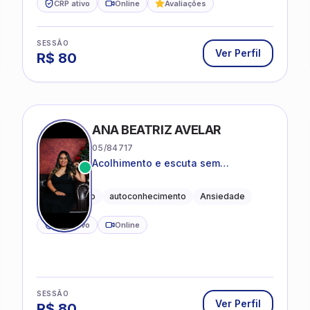
CRP ativo
Online
Avaliações
SESSÃO
Ver Perfil
R$
80
ANA BEATRIZ AVELAR
05/84717
Acolhimento e escuta sem
julgamentos! ❤️
Acolhimento
autoconhecimento
Ansiedade
CRP ativo
Online
SESSÃO
Ver Perfil
R$
80