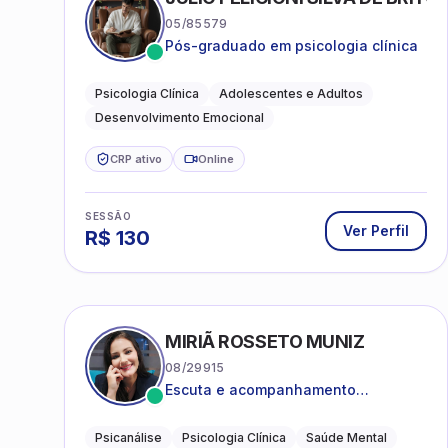
05/85579
Pós-graduado em psicologia clínica
Psicologia Clínica
Adolescentes e Adultos
Desenvolvimento Emocional
CRP ativo
Online
SESSÃO
Ver Perfil
R$
130
MIRIÃ ROSSETO MUNIZ
08/29915
Escuta e acompanhamento
psicanalítico para adultos e
adolescentes.
Psicanálise
Psicologia Clínica
Saúde Mental