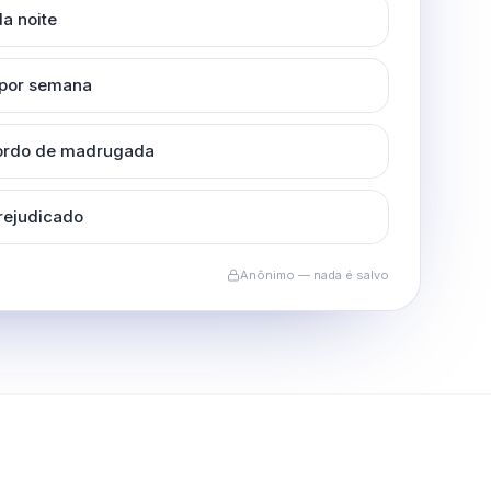
a noite
 por semana
cordo de madrugada
rejudicado
Anônimo — nada é salvo