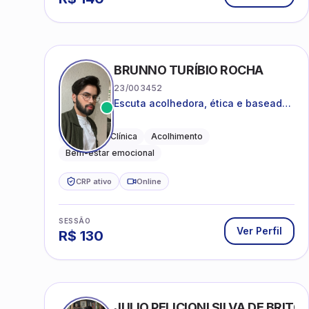
BRUNNO TURÍBIO ROCHA
23/003452
Escuta acolhedora, ética e baseada
em evidências
Psicologia Clínica
Acolhimento
Bem-estar emocional
CRP ativo
Online
SESSÃO
Ver Perfil
R$
130
JULIO PELICIONI SILVA DE BRITO