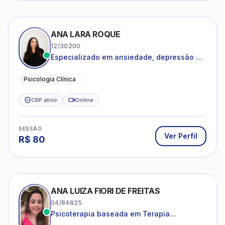
ANA LARA ROQUE
12/30200
Especializado em ansiedade, depressão e
desenvolvimento emocional
Psicologia Clínica
CRP ativo
Online
SESSÃO
Ver Perfil
R$
80
ANA LUIZA FIORI DE FREITAS
04/84825
Psicoterapia baseada em Terapia
Cognitivo-Comportamental