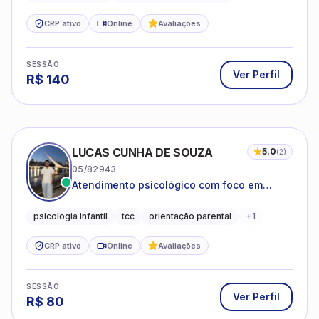
CRP ativo
Online
Avaliações
SESSÃO
Ver Perfil
R$
140
LUCAS CUNHA DE SOUZA
5.0
(
2
)
05/82943
Atendimento psicológico com foco em
Terapia Cognitivo-Comportamental (TCC),
promovendo equilíbrio emocional e
psicologia infantil
tcc
orientação parental
+
1
qualidade de vida.
CRP ativo
Online
Avaliações
SESSÃO
Ver Perfil
R$
80