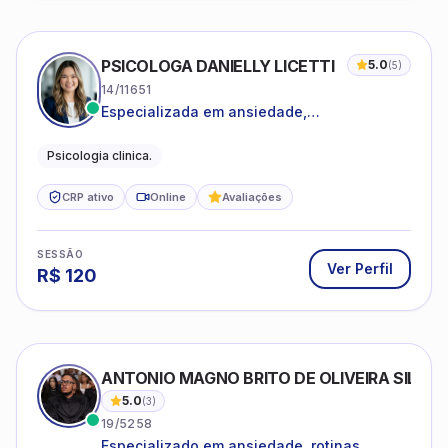
PSICOLOGA DANIELLY LICETTI
5.0
(
5
)
14/11651
Especializada em ansiedade,
autoconhecimento, depressão.
Psicologia clinica.
CRP ativo
Online
Avaliações
SESSÃO
Ver Perfil
R$
120
ANTONIO MAGNO BRITO DE OLIVEIRA SILVA
5.0
(
3
)
19/5258
Especializado em ansiedade, rotinas,