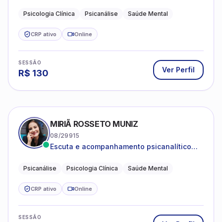
Psicanálise Clínica e Teoria pela FAAP.
Psicologia Clínica
Psicanálise
Saúde Mental
CRP ativo
Online
SESSÃO
Ver Perfil
R$
130
MIRIÃ ROSSETO MUNIZ
08/29915
Escuta e acompanhamento psicanalítico
para adultos e adolescentes.
Psicanálise
Psicologia Clínica
Saúde Mental
CRP ativo
Online
SESSÃO