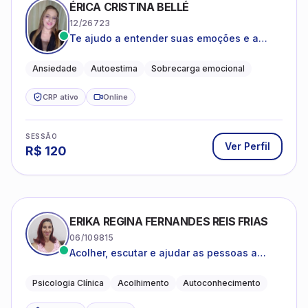
ÉRICA CRISTINA BELLÉ
12/26723
Te ajudo a entender suas emoções e a
encontrar formas mais leves de lidar com o
que você está vivendo
Ansiedade
Autoestima
Sobrecarga emocional
CRP ativo
Online
SESSÃO
Ver Perfil
R$
120
ERIKA REGINA FERNANDES REIS FRIAS
06/109815
Acolher, escutar e ajudar as pessoas a
darem um novo sentido na vida
Psicologia Clínica
Acolhimento
Autoconhecimento