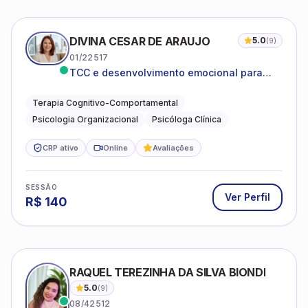
DIVINA CESAR DE ARAUJO
5.0
(
9
)
01/22517
TCC e desenvolvimento emocional para
adultos e idosos
Terapia Cognitivo-Comportamental
Psicologia Organizacional
Psicóloga Clínica
CRP ativo
Online
Avaliações
SESSÃO
Ver Perfil
R$
140
RAQUEL TEREZINHA DA SILVA BIONDI
5.0
(
9
)
08/42512