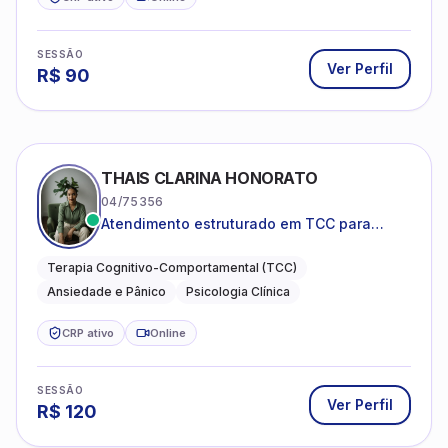
SESSÃO
Ver Perfil
R$
90
THAIS CLARINA HONORATO
04/75356
Atendimento estruturado em TCC para
ansiedade, pânico e autocobrança
excessiva
Terapia Cognitivo-Comportamental (TCC)
Ansiedade e Pânico
Psicologia Clínica
CRP ativo
Online
SESSÃO
Ver Perfil
R$
120