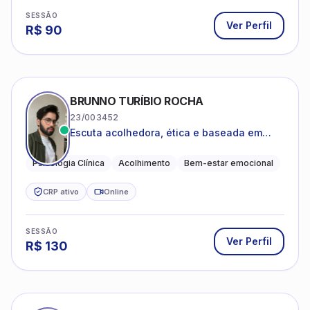
SESSÃO
Ver Perfil
R$
90
BRUNNO TURÍBIO ROCHA
23/003452
Escuta acolhedora, ética e baseada em
evidências
Psicologia Clínica
Acolhimento
Bem-estar emocional
CRP ativo
Online
SESSÃO
Ver Perfil
R$
130