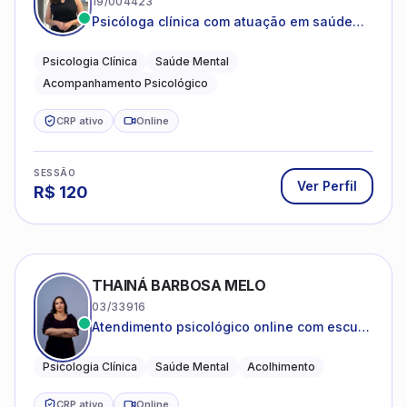
19/004423
Psicóloga clínica com atuação em saúde
mental e acompanhamento psicológico.
Psicologia Clínica
Saúde Mental
Acompanhamento Psicológico
CRP ativo
Online
SESSÃO
Ver Perfil
R$
120
THAINÁ BARBOSA MELO
03/33916
Atendimento psicológico online com escuta
acolhedora e foco no seu bem-estar
emocional
Psicologia Clínica
Saúde Mental
Acolhimento
CRP ativo
Online