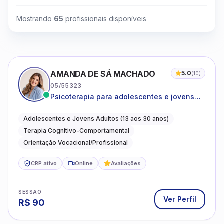
Mostrando
65
profissionais disponíveis
AMANDA DE SÁ MACHADO
5.0
(
10
)
05/55323
Psicoterapia para adolescentes e jovens
adultos com foco em ansiedade,
autoestima, relações e orientação
Adolescentes e Jovens Adultos (13 aos 30 anos)
profissional
Terapia Cognitivo-Comportamental
Orientação Vocacional/Profissional
CRP ativo
Online
Avaliações
SESSÃO
Ver Perfil
R$
90