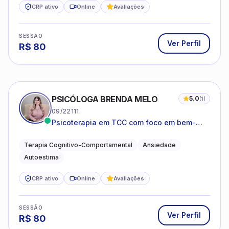
CRP ativo
Online
Avaliações
SESSÃO
Ver Perfil
R$
80
PSICÓLOGA BRENDA MELO
5.0
(
1
)
09/22111
Psicoterapia em TCC com foco em bem-
estar emocional e estratégias práticas para
o cotidiano
Terapia Cognitivo-Comportamental
Ansiedade
Autoestima
CRP ativo
Online
Avaliações
SESSÃO
Ver Perfil
R$
80