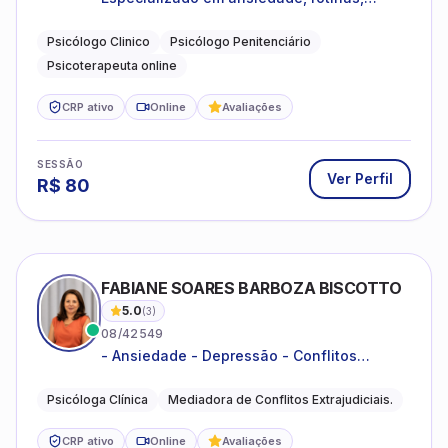
dificuldades emocionais, conflitos
familiares e questões comportamentais.
Psicólogo Clinico
Psicólogo Penitenciário
Psicoterapeuta online
CRP ativo
Online
Avaliações
SESSÃO
Ver Perfil
R$
80
FABIANE SOARES BARBOZA BISCOTTO
5.0
(
3
)
08/42549
- Ansiedade - Depressão - Conflitos
conjugais - Conflitos familiares e
relacionamentos - Autoestima -
Psicóloga Clínica
Mediadora de Conflitos Extrajudiciais.
Desenvolvimento emocional
CRP ativo
Online
Avaliações