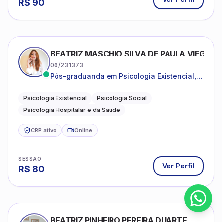
R$
90
BEATRIZ MASCHIO SILVA DE PAULA VIEGAS
06/231373
Pós-graduanda em Psicologia Existencial,
Psicologia Social e Psicologia Hospitalar e
da Saúde.
Psicologia Existencial
Psicologia Social
Psicologia Hospitalar e da Saúde
CRP ativo
Online
SESSÃO
Ver Perfil
R$
80
BEATRIZ PINHEIRO PEREIRA DUARTE