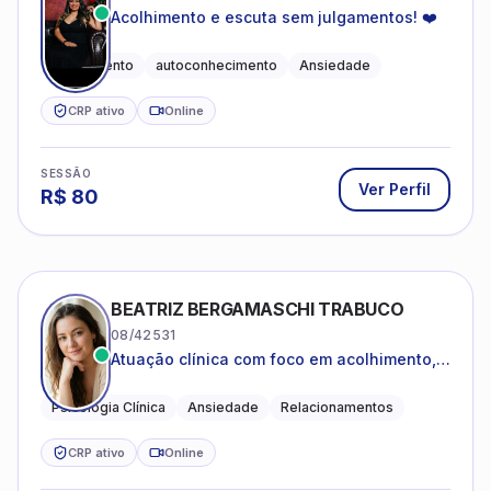
Acolhimento e escuta sem julgamentos! ❤️
Acolhimento
autoconhecimento
Ansiedade
CRP ativo
Online
SESSÃO
Ver Perfil
R$
80
BEATRIZ BERGAMASCHI TRABUCO
08/42531
Atuação clínica com foco em acolhimento,
autoestima, ansiedade e transições de vida
Psicologia Clínica
Ansiedade
Relacionamentos
CRP ativo
Online