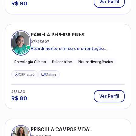
Ver Perfil
R$
90
PÂMELA PEREIRA PIRES
07/45607
Atendimento clínico de orientação
psicanalítica para adolescentes, adultos e
crianças neurotípicas
Psicologia Clínica
Psicanálise
Neurodivergências
CRP ativo
Online
SESSÃO
Ver Perfil
R$
80
PRISCILLA CAMPOS VIDAL