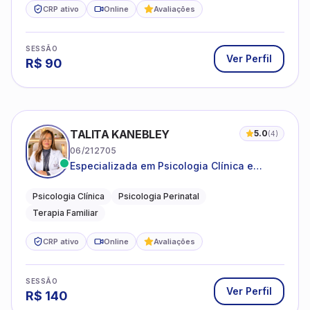
CRP ativo
Online
Avaliações
SESSÃO
Ver Perfil
R$
90
TALITA KANEBLEY
5.0
(
4
)
06/212705
Especializada em Psicologia Clínica e
Perinatal para adolescentes, adultos e
famílias
Psicologia Clínica
Psicologia Perinatal
Terapia Familiar
CRP ativo
Online
Avaliações
SESSÃO
Ver Perfil
R$
140