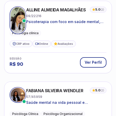
ALLINE ALMEIDA MAGALHÃES
5.0
(
2
)
09/22216
Psicoterapia com foco em saúde mental,
relações interpessoais e autoestima para
adolescentes e adultos.
Psicologia clínica
CRP ativo
Online
Avaliações
SESSÃO
Ver Perfil
R$
90
FABIANA SILVEIRA WENDLER
5.0
(
2
)
07/45959
Saúde mental na vida pessoal e
profissional.
Psicóloga Clínica
Psicóloga Organizacional