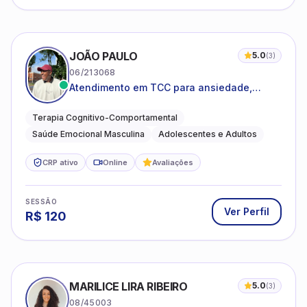
JOÃO PAULO
5.0
(
3
)
06/213068
Atendimento em TCC para ansiedade,
estresse e desenvolvimento de autonomia
emocional
Terapia Cognitivo-Comportamental
Saúde Emocional Masculina
Adolescentes e Adultos
CRP ativo
Online
Avaliações
SESSÃO
Ver Perfil
R$
120
MARILICE LIRA RIBEIRO
5.0
(
3
)
08/45003