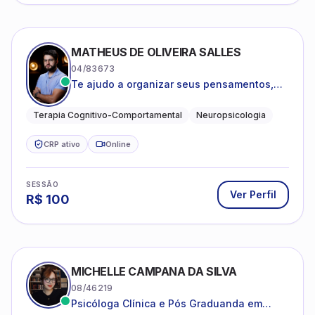
MATHEUS DE OLIVEIRA SALLES
04/83673
Te ajudo a organizar seus pensamentos,
regular suas emoções e viver com mais
clareza e sentido, com uma terapia
Terapia Cognitivo-Comportamental
Neuropsicologia
estruturada e baseada em ciência.
CRP ativo
Online
SESSÃO
Ver Perfil
R$
100
MICHELLE CAMPANA DA SILVA
08/46219
Psicóloga Clínica e Pós Graduanda em