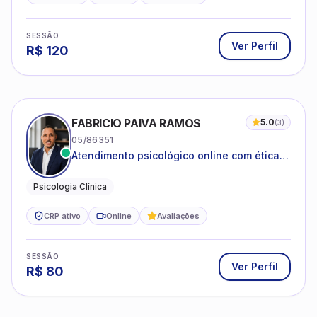
SESSÃO
Ver Perfil
R$
120
FABRICIO PAIVA RAMOS
5.0
(
3
)
05/86351
Atendimento psicológico online com ética,
sigilo e acolhimento.
Psicologia Clínica
CRP ativo
Online
Avaliações
SESSÃO
Ver Perfil
R$
80