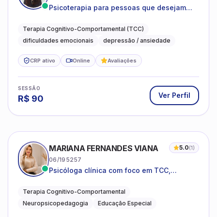
Psicoterapia para pessoas que desejam
compreender as emoções e lidar com as
dificuldades do dia a dia
Terapia Cognitivo-Comportamental (TCC)
dificuldades emocionais
depressão / ansiedade
CRP ativo
Online
Avaliações
SESSÃO
Ver Perfil
R$
90
MARIANA FERNANDES VIANA
5.0
(
1
)
06/195257
Psicóloga clínica com foco em TCC,
neuropsicopedagogia e acompanhamento
do neurodesenvolvimento.
Terapia Cognitivo-Comportamental
Neuropsicopedagogia
Educação Especial