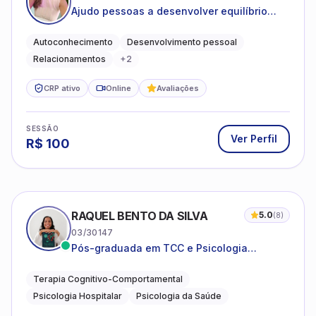
Ajudo pessoas a desenvolver equilíbrio
emocional e relações mais saudáveis
Autoconhecimento
Desenvolvimento pessoal
Relacionamentos
+
2
CRP ativo
Online
Avaliações
SESSÃO
Ver Perfil
R$
100
RAQUEL BENTO DA SILVA
5.0
(
8
)
03/30147
Pós-graduada em TCC e Psicologia
Hospitalar e da Saúde
Terapia Cognitivo-Comportamental
Psicologia Hospitalar
Psicologia da Saúde