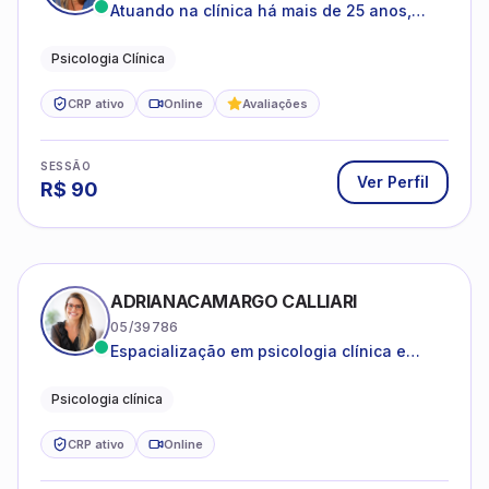
Atuando na clínica há mais de 25 anos,
amparada pela psicanálise e suas
estruturas, com experiência em
Psicologia Clínica
atendimento a jovens e adultos.
CRP ativo
Online
Avaliações
SESSÃO
Ver Perfil
R$
90
ADRIANACAMARGO CALLIARI
05/39786
Espacialização em psicologia clínica e
coach
Psicologia clínica
CRP ativo
Online